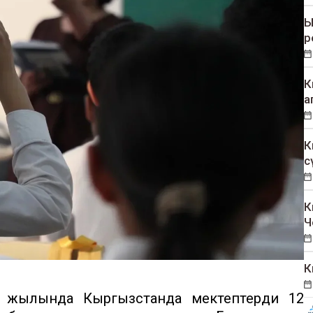
Ы
р
К
а
К
с
К
Ч
К
у жылында Кыргызстанда мектептерди 12