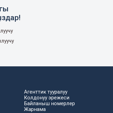
агы
ыздар!
луучу
ылуучу
Агенттик тууралуу
Колдонуу эрежеси
Байланыш номерлер
Жарнама