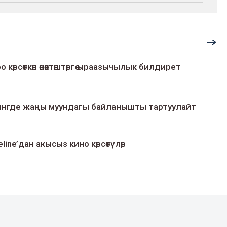
о көрсөткөн өнөктөштөргө ыраазычылык билдирет
умингде жаңы муундагы байланышты тартуулайт
line’дан акысыз кино көрсөтүлөр