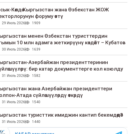
сык-Көлдө Кыргызстан жана Өзбекстан ЖОЖ
екторлорунун форуму өттү
29 Июль 2026
1909
ыргызстан менен Өзбекстан туристтердин
гымын 10 млн адамга жеткирүүнү көздөйт – Кубатов
30 Июль 2026
1639
ыргызстан-Азербайжан президенттеринин
үйлөшүүлөрү: бир катар документтерге кол коюлду
31 Июль 2026
1582
ыргызстан жана Азербайжан президенттери
олпон-Атада сүйлөшүүлөрдү өткөрдү
31 Июль 2026
1540
ыргызстан туристтик имиджин кантип бекемдөөдө?
31 Июль 2026
1440