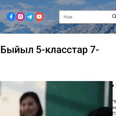
 Быйыл 5-класстар 7-
"
ы