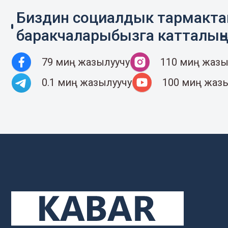
Биздин социалдык тармакт
баракчаларыбызга катталың
79 миң жазылуучу
110 миң жазы
0.1 миң жазылуучу
100 миң жаз