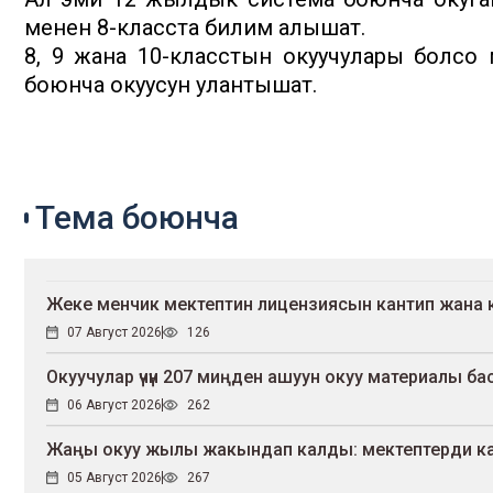
менен 8-класста билим алышат.
8, 9 жана 10-класстын окуучулары болсо
боюнча окуусун улантышат.
Тема боюнча
Жеке менчик мектептин лицензиясын кантип жана 
07 Август 2026
126
Окуучулар үчүн 207 миңден ашуун окуу материалы 
06 Август 2026
262
Жаңы окуу жылы жакындап калды: мектептерди канд
05 Август 2026
267