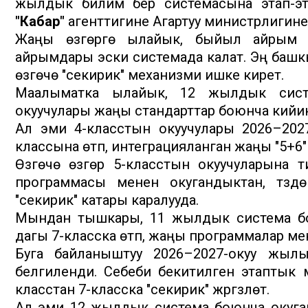
жылдык билим берүү системасына этап-эта
"Кабар"
агенттигине Агартуу министрлигин
Жаңы өзгөрүүгө ылайык, быйыл айрым 
айрымдары эски системада калат. Эң башк
өзгөчө "секирик" механизми ишке кирет.
Маалыматка ылайык, 12 жылдык систе
окуучулары жаңы стандарттар боюнча кийин
Ал эми 4-класстын окуучулары 2026–20
классына өтүп, интеграцияланган жаңы "5+
Өзгөчө өзгөрүү 5-класстын окуучуларына т
программасы менен окугандыктан, түздө
"секирик" катары каралууда.
Мындан тышкары, 11 жылдык система бо
дагы 7-класска өтүп, жаңы программалар ме
Буга байланыштуу 2026–2027-окуу жылы
белгиленди. Себеби бекитилген этаптык
класстан 7-класска "секирик" жүргүзүлөт.
Ал эми 12 жылдык система боюнча окуган