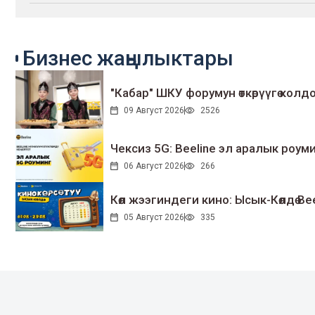
Бизнес жаңылыктары
"Кабар" ШКУ форумун өткөрүүгө колдо
09 Август 2026
2526
Чексиз 5G: Beeline эл аралык ро
06 Август 2026
266
Көл жээгиндеги кино: Ысык-Көлдө Bee
05 Август 2026
335