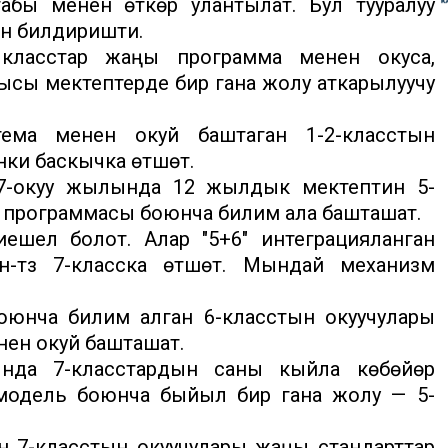
бы менен өткөрүү улантылат. Бул тууралуу
ен билдиришти.
класстар жаңы программа менен окуса,
ысы мектептерде бир гана жолу аткарылуучу
ма менен окуй баштаган 1-2-класстын
ки баскычка өтүшөт.
27-окуу жылында 12 жылдык мектептин 5-
6" программасы боюнча билим ала башташат.
иешелүү болот. Алар "5+6" интеграцияланган
н-түз 7-класска өтүшөт. Мындай механизм
юнча билим алган 6-класстын окуучулары
нен окуй башташат.
нда 7-класстардын саны кыйла көбөйөрү
 модель боюнча быйыл бир гана жолу — 5-
 7-класстын окуучулары жаңы стандарттар