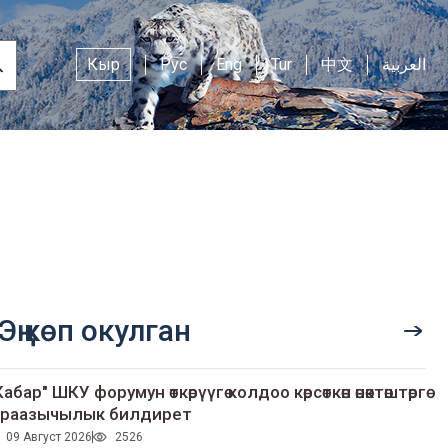
Кыр
Рус
Eng
Tur
中文
العربية
Эң көп окулган
Кабар" ШКУ форумун өткөрүүгө колдоо көрсөткөн өнөктөштөргө
раазычылык билдирет
09 Август 2026
2526