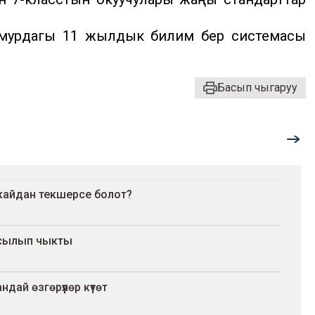
 мурдагы 11 жылдык билим берүү системасы
Басып чыгаруу
кайдан текшерсе болот?
басылып чыкты
ай өзгөрүүлөр күтөт