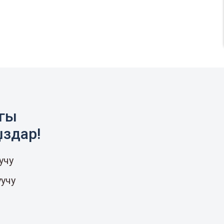
агы
ыздар!
учу
уучу