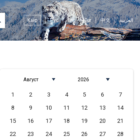
Кыр
Рус
Eng
Tur
中文
العربية
Август
2026
Январь
2026
1
2
3
4
5
6
7
Февраль
2025
8
9
10
11
12
13
14
Март
2024
Апрель
2023
15
16
17
18
19
20
21
Май
2022
22
23
24
25
26
27
28
Июнь
2021