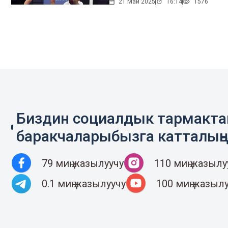
21 Май 2025
16:14
1576
Биздин социалдык тармакт
баракчаларыбызга катталың
79 миң жазылуучу
110 миң жазылу
0.1 миң жазылуучу
100 миң жазыл