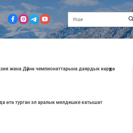
ия жана Дүйнө чемпионаттарына даярдык көрүүдө
а өтө турган эл аралык мелдешке катышат