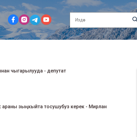
нан чыгарылууда - депутат
, чек араны зыңкыйта тосушубуз керек - Мирлан