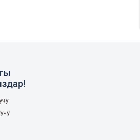
агы
ыздар!
учу
уучу