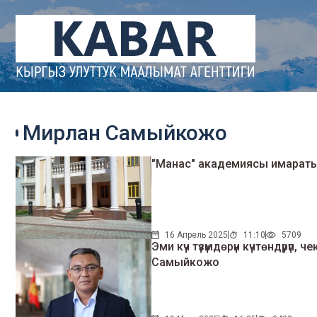
Мирлан Самыйкожо
"Манас" академиясы имараты
16 Апрель 2025
11:10
5709
Эми күч түзүмдөрүн күчтөндүрүп
Самыйкожо