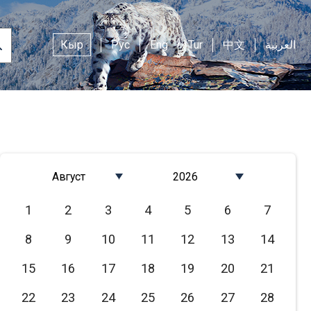
Кыр
Рус
Eng
Tur
中文
العربية
Август
2026
Январь
2026
1
2
3
4
5
6
7
Февраль
2025
8
9
10
11
12
13
14
Март
2024
Апрель
2023
15
16
17
18
19
20
21
Май
2022
22
23
24
25
26
27
28
Июнь
2021