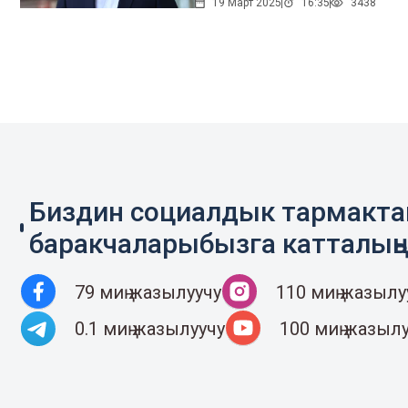
19 Март 2025
16:35
3438
Биздин социалдык тармакт
баракчаларыбызга катталың
79 миң жазылуучу
110 миң жазылу
0.1 миң жазылуучу
100 миң жазыл