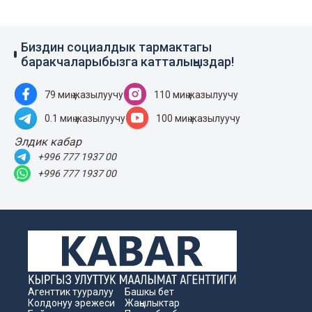
Биздин социалдык тармактагы
баракчаларыбызга катталыңыздар!
79 миң жазылуучу
110 миң жазылуучу
0.1 миң жазылуучу
100 миң жазылуучу
Элдик кабар
+996 777 1937 00
+996 777 1937 00
Агенттик тууралуу
Башкы бет
Колдонуу эрежеси
Жаңылыктар