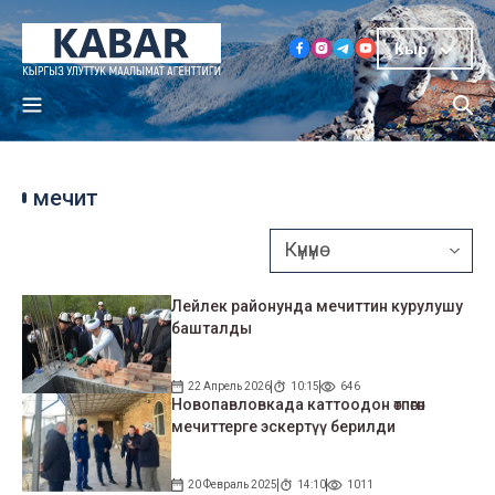
Кыр
мечит
Лейлек районунда мечиттин курулушу
башталды
22 Апрель 2026
10:15
646
Новопавловкада каттоодон өтпөгөн
мечиттерге эскертүү берилди
20 Февраль 2025
14:10
1011