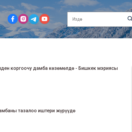
елден коргоочу дамба көзөмөлдө - Бишкек мэриясы
амбаны тазалоо иштери жүрүүдө