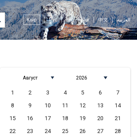
Кыр
Рус
Eng
Tur
中文
العربية
Август
2026
Январь
2026
1
2
3
4
5
6
7
Февраль
2025
8
9
10
11
12
13
14
Март
2024
Апрель
2023
15
16
17
18
19
20
21
Май
2022
22
23
24
25
26
27
28
Июнь
2021