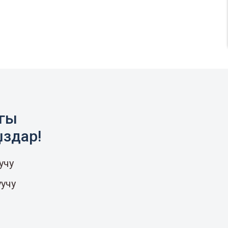
агы
ыздар!
учу
уучу