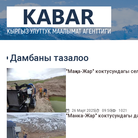
Дамбаны тазалоо
"Маңка-Жар" коктусундагы с
26 Март 2025
09:50
1021
"Манка-Жар" коктусундагы д