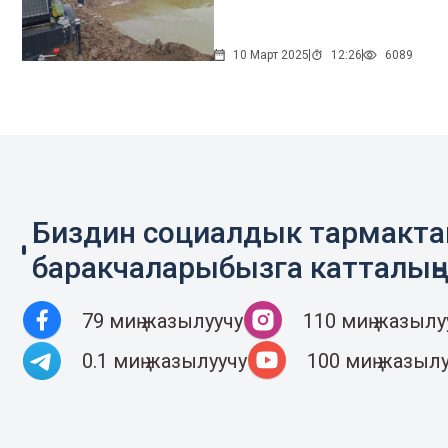
10 Март 2025
12:26
6089
Биздин социалдык тармакт
баракчаларыбызга катталың
79 миң жазылуучу
110 миң жазылу
0.1 миң жазылуучу
100 миң жазыл