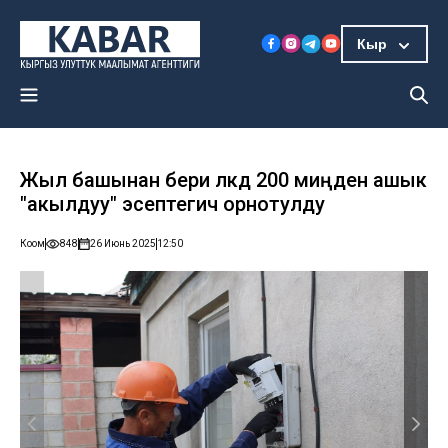
Кыр
Жыл башынан бери өлкөдө 200 миңден ашык
"акылдуу" эсептегич орнотулду
Коом
848
26 Июнь 2025
12:50