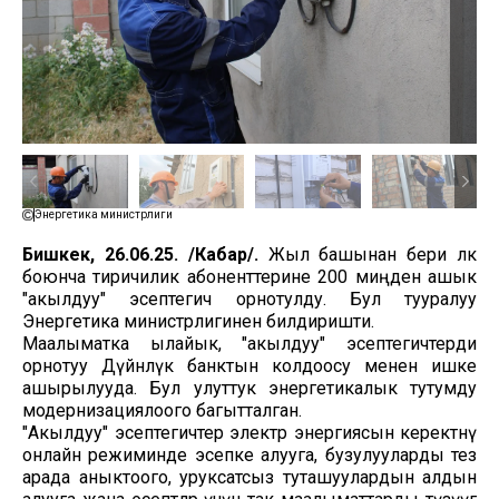
Энергетика министрлиги
Бишкек, 26.06.25. /Кабар/.
Жыл башынан бери өлкө
боюнча тиричилик абоненттерине 200 миңден ашык
"акылдуу" эсептегич орнотулду. Бул тууралуу
Энергетика министрлигинен билдиришти.
Маалыматка ылайык, "акылдуу" эсептегичтерди
орнотуу Дүйнөлүк банктын колдоосу менен ишке
ашырылууда. Бул улуттук энергетикалык тутумду
модернизациялоого багытталган.
"Акылдуу" эсептегичтер электр энергиясын керектөөнү
онлайн режиминде эсепке алууга, бузулууларды тез
арада аныктоого, уруксатсыз туташуулардын алдын