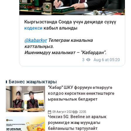
Бизнес жаңылыктары
"Кабар" ШКУ форумун өткөрүүгө
колдоо көрсөткөн өнөктөштөргө
ыраазычылык билдирет
09 Август 2026
2205
Чексиз 5G: Beeline эл аралык
роумингде жаңы муундагы
байланышты тартуулайт