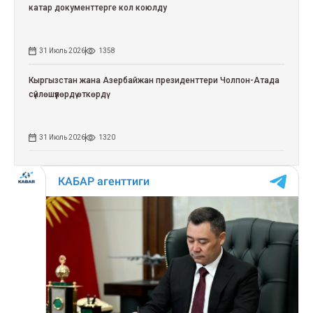
катар документтерге кол коюлду
31 Июль 2026
1358
Кыргызстан жана Азербайжан президенттери Чолпон-Атада
сүйлөшүүлөрдү өткөрдү
31 Июль 2026
1320