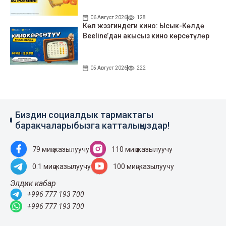
06 Август 2026
128
Көл жээгиндеги кино: Ысык-Көлдө
Beeline’дан акысыз кино көрсөтүлөр
05 Август 2026
222
Биздин социалдык тармактагы
баракчаларыбызга катталыңыздар!
79 миң жазылуучу
110 миң жазылуучу
0.1 миң жазылуучу
100 миң жазылуучу
Элдик кабар
+996 777 193 700
+996 777 193 700