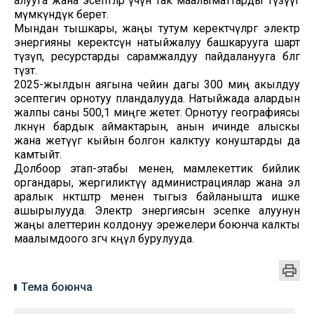
алууга жана эсептөөлөр үчүн так маалыматтарды түзүүгө
мүмкүндүк берет.
Мындан тышкары, жаңы тутум керектөөчүлөргө электр
энергияны керектөөсүн натыйжалуу башкарууга шарт
түзүп, ресурстарды сарамжалдуу пайдаланууга өбөлгө
түзөт.
2025-жылдын аягына чейин дагы 300 миң акылдуу
эсептегич орнотуу пландалууда. Натыйжада алардын
жалпы саны 500,1 миңге жетет. Орнотуу географиясы
өлкөнүн бардык аймактарын, анын ичинде алыскы
жана жетүүгө кыйын болгон калктуу конуштарды да
камтыйт.
Долбоор этап-этабы менен, мамлекеттик бийлик
органдары, жергиликтүү администрациялар жана эл
аралык өнөктөштөр менен тыгыз байланышта ишке
ашырылууда. Электр энергиясын эсепке алуунун
жаңы алеттерин колдонуу эрежелери боюнча калкты
маалымдоого өзгөчө көңүл бурулууда.
Тема боюнча