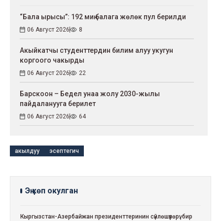
“Бала ырысы”: 192 миң балага жөлөк пул берилди
06 Август 2026
8
Акыйкатчы студенттердин билим алуу укугун
коргоого чакырды
06 Август 2026
22
Барскоон – Бедел унаа жолу 2030-жылы
пайдаланууга берилет
06 Август 2026
64
акылдуу
эсептегич
Эң көп окулган
Кыргызстан-Азербайжан президенттеринин сүйлөшүүлөрү: бир