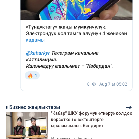
Бизнес жаңылыктары
"Кабар" ШКУ форумун өткөрүүгө колдоо
көрсөткөн өнөктөштөргө
ыраазычылык билдирет