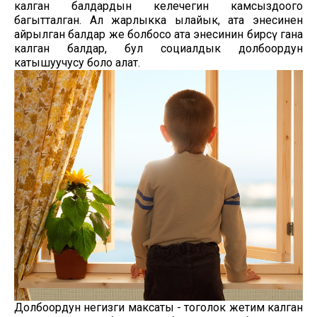
калган балдардын келечегин камсыздоого
багытталган. Ал жарлыкка ылайык, ата энесинен
айрылган балдар же болбосо ата энесинин бирөөсү гана
калган балдар, бул социалдык долбоордун
катышуучусу боло алат.
Долбоордун негизги максаты - тоголок жетим калган