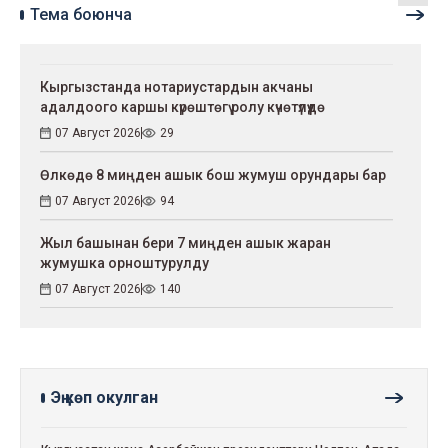
Тема боюнча
Кыргызстанда нотариустардын акчаны
адалдоого каршы күрөштөгү ролу күчөтүлүүдө
07 Август 2026
29
Өлкөдө 8 миңден ашык бош жумуш орундары бар
07 Август 2026
94
Жыл башынан бери 7 миңден ашык жаран
жумушка орноштурулду
07 Август 2026
140
Эң көп окулган