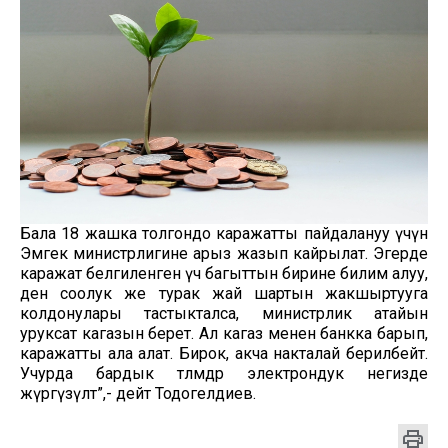
Бала 18 жашка толгондо каражатты пайдалануу үчүн
Эмгек министрлигине арыз жазып кайрылат. Эгерде
каражат белгиленген үч багыттын бирине билим алуу,
ден соолук же турак жай шартын жакшыртууга
колдонулары тастыкталса, министрлик атайын
уруксат кагазын берет. Ал кагаз менен банкка барып,
каражатты ала алат. Бирок, акча накталай берилбейт.
Учурда бардык төлөмдөр электрондук негизде
жүргүзүлөт”,- дейт Тодогелдиев.