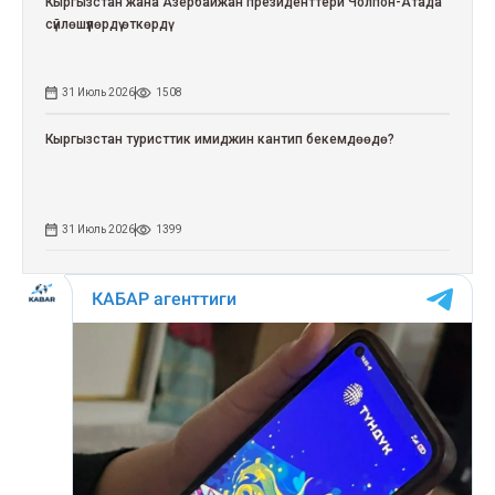
Кыргызстан жана Азербайжан президенттери Чолпон-Атада
сүйлөшүүлөрдү өткөрдү
31 Июль 2026
1508
Кыргызстан туристтик имиджин кантип бекемдөөдө?
31 Июль 2026
1399