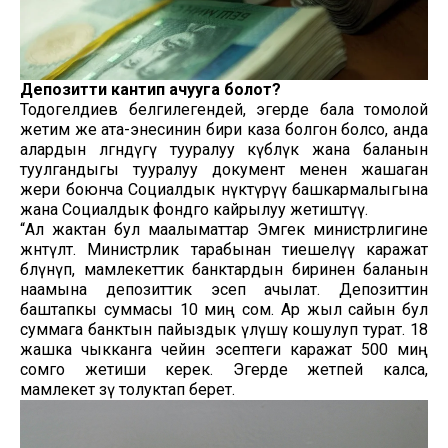
Депозитти кантип ачууга болот?
Тодогелдиев белгилегендей, эгерде бала томолой
жетим же ата-энесинин бири каза болгон болсо, анда
алардын өлгөндүгү тууралуу күбөлүк жана баланын
туулгандыгы тууралуу документ менен жашаган
жери боюнча Социалдык өнүктүрүү башкармалыгына
жана Социалдык фондго кайрылуу жетиштүү.
“Ал жактан бул маалыматтар Эмгек министрлигине
жөнөтүлөт. Министрлик тарабынан тиешелүү каражат
бөлүнүп, мамлекеттик банктардын биринен баланын
наамына депозиттик эсеп ачылат. Депозиттин
баштапкы суммасы 10 миң сом. Ар жыл сайын бул
суммага банктын пайыздык үлүшү кошулуп турат. 18
жашка чыкканга чейин эсептеги каражат 500 миң
сомго жетиши керек. Эгерде жетпей калса,
мамлекет өзү толуктап берет.