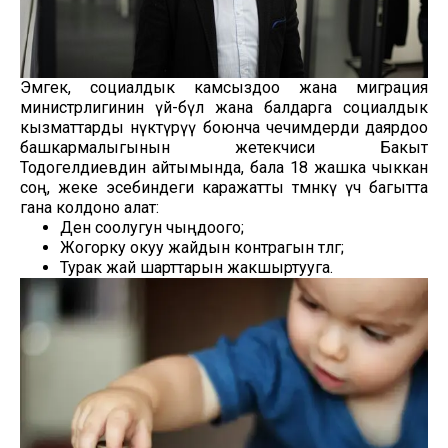
Эмгек, социалдык камсыздоо жана миграция
министрлигинин үй-бүлө жана балдарга социалдык
кызматтарды өнүктүрүү боюнча чечимдерди даярдоо
башкармалыгынын жетекчиси Бакыт
Тодогелдиевдин айтымында, бала 18 жашка чыккан
соң, жеке эсебиндеги каражатты төмөнкү үч багытта
гана колдоно алат:
Ден соолугун чыңдоого;
Жогорку окуу жайдын контрагын төлөөгө;
Турак жай шарттарын жакшыртууга.