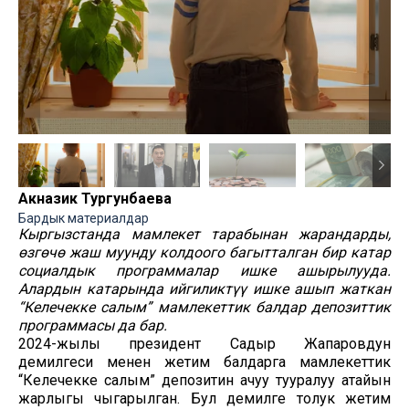
Акназик Тургунбаева
Бардык материалдар
Кыргызстанда мамлекет тарабынан жарандарды,
өзгөчө жаш муунду колдоого багытталган бир катар
социалдык программалар ишке ашырылууда.
Алардын катарында ийгиликтүү ишке ашып жаткан
“Келечекке салым” мамлекеттик балдар депозиттик
программасы да бар.
2024-жылы президент Садыр Жапаровдун
демилгеси менен жетим балдарга мамлекеттик
“Келечекке салым” депозитин ачуу тууралуу атайын
жарлыгы чыгарылган. Бул демилге толук жетим