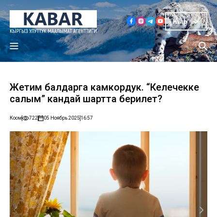
Кыр
Жетим балдарга камкордук. “Келечекке
салым” кандай шартта берилет?
Коом
722
05 Ноябрь 2025
16:57