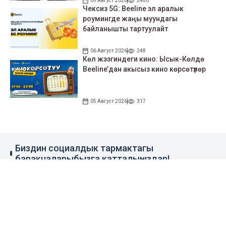
09 Август 2026
2480
Чексиз 5G: Beeline эл аралык
роумингде жаңы муундагы
байланышты тартуулайт
06 Август 2026
248
Көл жээгиндеги кино: Ысык-Көлдө
Beeline’дан акысыз кино көрсөтүлөр
05 Август 2026
317
Биздин социалдык тармактагы
баракчаларыбызга катталыңыздар!
79 миң жазылуучу
110 миң жазылуучу
0.1 миң жазылуучу
100 миң жазылуучу
Элдик кабар