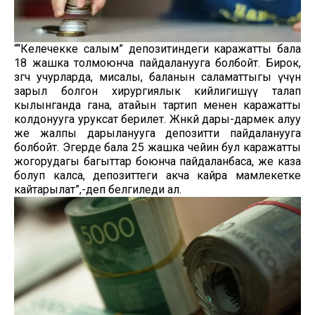
““Келечекке салым” депозитиндеги каражатты бала
18 жашка толмоюнча пайдаланууга болбойт. Бирок,
өзгөчө учурларда, мисалы, баланын саламаттыгы үчүн
зарыл болгон хирургиялык кийлигишүү талап
кылынганда гана, атайын тартип менен каражатты
колдонууга уруксат берилет. Жөнөкөй дары-дармек алуу
же жалпы дарыланууга депозитти пайдаланууга
болбойт. Эгерде бала 25 жашка чейин бул каражатты
жогорудагы багыттар боюнча пайдаланбаса, же каза
болуп калса, депозиттеги акча кайра мамлекетке
кайтарылат”,-деп белгиледи ал.