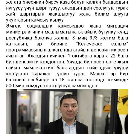
же ата энесинин бирөөсү каза болуп калган балдардын
өнүгүүсү үчүн шарт түзүү, алардын ден соолугун, турак
жай шарттарын жакшыртуу жана билим алууга
укуктарын камсыз кылуу.
Эмгек, социалдык камсыздоо жана миграция
министрлигинин маалыматына ылайык, бүгүнкү күндө
республика боюнча жалпы 3 миң 373 жетим бала
катталып, ар бирине “Келечекке салым”
программасынын алкагында атайын депозиттик эсеп
ачылган. Алардын ичинен 1-октябрга карата 22 бала
бул депозитти колдонгон. Учурда бул эсептерге жыл
сайын мамлекеттик банктардын пайыздык үлүшү
кошулган каражат түшүп турат. Максат ар бир
баланын эсебинде ал 18 жашка толгондо кеминде
500 миң сомдун топтолушун камсыздоо.