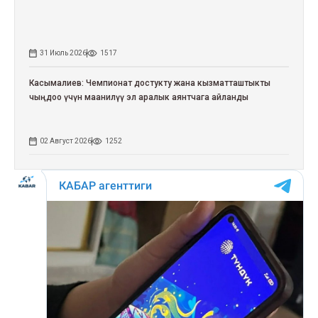
31 Июль 2026
1517
Касымалиев: Чемпионат достукту жана кызматташтыкты
чыңдоо үчүн маанилүү эл аралык аянтчага айланды
02 Август 2026
1252