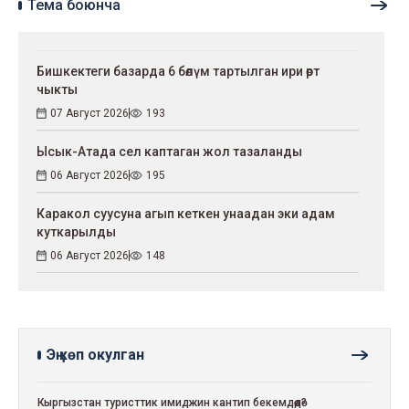
Тема боюнча
Бишкектеги базарда 6 бөлүм тартылган ири өрт
чыкты
07 Август 2026
193
Ысык-Атада сел каптаган жол тазаланды
06 Август 2026
195
Каракол суусуна агып кеткен унаадан эки адам
куткарылды
06 Август 2026
148
Эң көп окулган
Кыргызстан туристтик имиджин кантип бекемдөөдө?