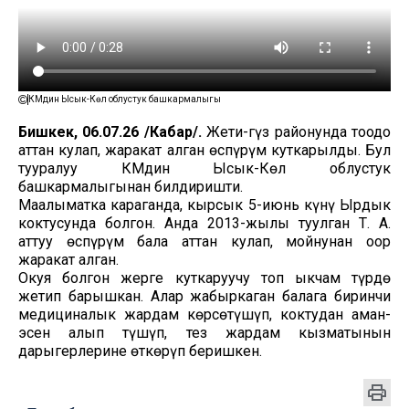
ӨКМдин Ысык-Көл облустук башкармалыгы
Бишкек, 06.07.26 /Кабар/.
Жети-Өгүз районунда тоодо
аттан кулап, жаракат алган өспүрүм куткарылды. Бул
тууралуу ӨКМдин Ысык-Көл облустук
башкармалыгынан билдиришти.
Маалыматка караганда, кырсык 5-июнь күнү Ырдык
коктусунда болгон. Анда 2013-жылы туулган Т. А.
аттуу өспүрүм бала аттан кулап, мойнунан оор
жаракат алган.
Окуя болгон жерге куткаруучу топ ыкчам түрдө
жетип барышкан. Алар жабыркаган балага биринчи
медициналык жардам көрсөтүшүп, коктудан аман-
эсен алып түшүп, тез жардам кызматынын
дарыгерлерине өткөрүп беришкен.