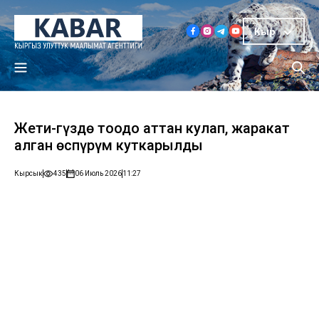
Кыр
Жети-Өгүздө тоодо аттан кулап, жаракат
алган өспүрүм куткарылды
Кырсык
435
06 Июль 2026
11:27