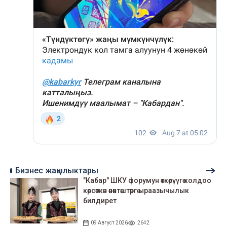
Бизнес жаңылыктары
"Кабар" ШКУ форумун өткөрүүгө колдоо
көрсөткөн өнөктөштөргө ыраазычылык
билдирет
09 Август 2026
2642