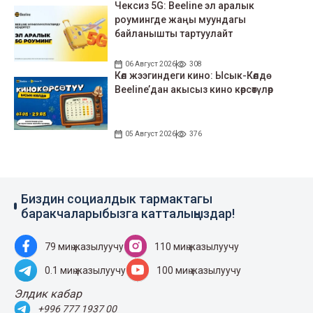
Чексиз 5G: Beeline эл аралык
роумингде жаңы муундагы
байланышты тартуулайт
06 Август 2026
308
Көл жээгиндеги кино: Ысык-Көлдө
Beeline’дан акысыз кино көрсөтүлөр
05 Август 2026
376
Биздин социалдык тармактагы
баракчаларыбызга катталыңыздар!
79 миң жазылуучу
110 миң жазылуучу
0.1 миң жазылуучу
100 миң жазылуучу
Элдик кабар
+996 777 1937 00