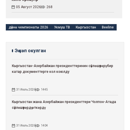
05 Август 2026
268
дүйнө чемпионаты 2026
Укмуш ТВ
Кыргызстан
Beeline
Эң көп окулган
Кыргызстан-Азербайжан президенттеринин сүйлөшүүлөрү: бир
катар документтерге кол коюлду
31 Июль 2026
1445
Кыргызстан жана Азербайжан президенттери Чолпон-Атада
сүйлөшүүлөрдү өткөрдү
31 Июль 2026
1404