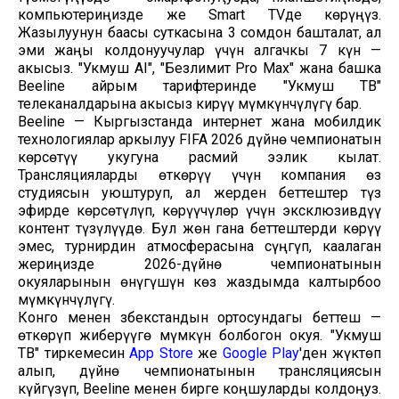
компьютериңизде же Smart TVде көрүңүз.
Жазылуунун баасы суткасына 3 сомдон башталат, ал
эми жаңы колдонуучулар үчүн алгачкы 7 күн —
акысыз. "Укмуш AI", "Безлимит Pro Max" жана башка
Beeline айрым тарифтеринде "Укмуш ТВ"
телеканалдарына акысыз кирүү мүмкүнчүлүгү бар.
Beeline — Кыргызстанда интернет жана мобилдик
технологиялар аркылуу FIFA 2026 дүйнө чемпионатын
көрсөтүү укугуна расмий ээлик кылат.
Трансляцияларды өткөрүү үчүн компания өз
студиясын уюштуруп, ал жерден беттештер түз
эфирде көрсөтүлүп, көрүүчүлөр үчүн эксклюзивдүү
контент түзүлүүдө. Бул жөн гана беттештерди көрүү
эмес, турнирдин атмосферасына сүңгүп, каалаган
жериңизде 2026-дүйнө чемпионатынын
окуяларынын өнүгүшүн көз жаздымда калтырбоо
мүмкүнчүлүгү.
Конго менен Өзбекстандын ортосундагы беттеш —
өткөрүп жиберүүгө мүмкүн болбогон окуя. "Укмуш
ТВ" тиркемесин
App Store
же
Google Play
'ден жүктөп
алып, дүйнө чемпионатынын трансляциясын
күйгүзүп, Beeline менен бирге коңшуларды колдоңуз.