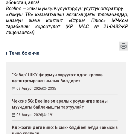
Өзбекстан, алга!
Beeline — жаңы мүмкүнчүлүктөрдүн улуттук оператору.
«Укмуш ТВ» кызматынын алкагындагы телеканалдар,
мазмун жана контент «Стрим Плюс» ЖЧКсы
тарабынан көрсөтүлөт (КР МАС №21-0482-КР
лицензиясы).
Тема боюнча
"Кабар" ШКУ форумун өткөрүүгө колдоо көрсөткөн
өнөктөштөргө ыраазычылык билдирет
09 Август 2026
2335
Чексиз 5G: Beeline эл аралык роумингде жаңы
муундагы байланышты тартуулайт
06 Август 2026
191
Көл жээгиндеги кино: Ысык-Көлдө Beeline’дан акысыз
кино көрсөтүлөр