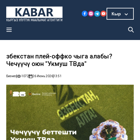
Кыр
Өзбекстан плей-оффко чыга алабы?
Чечүүчү оюн "Укмуш ТВда"
Бизнес
1072
26 Июнь 2026
13:51