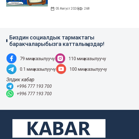
05 Август 2026
268
Биздин социалдык тармактагы
баракчаларыбызга катталыңыздар!
79 миң жазылуучу
110 миң жазылуучу
0.1 миң жазылуучу
100 миң жазылуучу
Элдик кабар
+996 777 193 700
+996 777 193 700