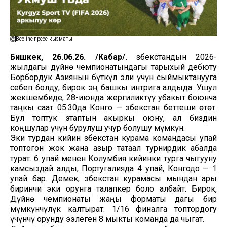
Beeline пресс-кызматы
Бишкек, 26.06.26. /Кабар/.
Өзбекстандын 2026-
жылдагы дүйнө чемпионатындагы тарыхый дебюту
Борбордук Азиянын бүткүл эли үчүн сыймыктанууга
себеп болду, бирок эң башкы интрига алдыда. Ушул
жекшембиде, 28-июнда жергиликтүү убакыт боюнча
таңкы саат 05:30да Конго — Өзбекстан беттеши өтөт.
Бул топтук этаптын акыркы оюну, ал биздин
коңшулар үчүн бурулуш учур болушу мүмкүн.
Эки турдан кийин Өзбекстан курама командасы упай
топтогон жок жана азыр татаал турнирдик абалда
турат. 6 упай менен Колумбия кийинки турга чыгууну
камсыздай алды, Португалияда 4 упай, Конгодо — 1
упай бар. Демек, Өзбекстан курамасы мындан ары
биринчи эки орунга талапкер боло албайт. Бирок,
Дүйнө чемпионаты жаңы форматы дагы бир
мүмкүнчүлүк калтырат: 1/16 финалга топтордогу
үчүнчү орунду ээлеген 8 мыкты команда да чыгат.