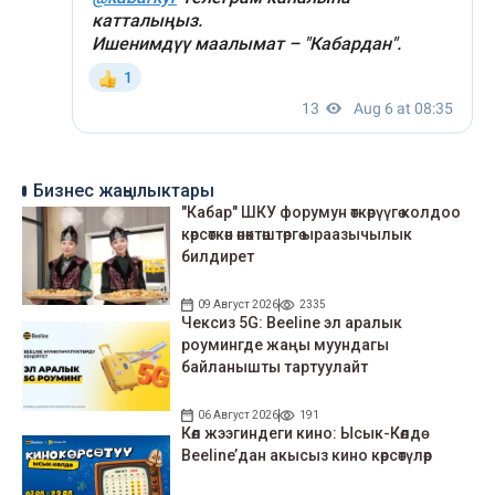
Бизнес жаңылыктары
"Кабар" ШКУ форумун өткөрүүгө колдоо
көрсөткөн өнөктөштөргө ыраазычылык
билдирет
09 Август 2026
2335
Чексиз 5G: Beeline эл аралык
роумингде жаңы муундагы
байланышты тартуулайт
06 Август 2026
191
Көл жээгиндеги кино: Ысык-Көлдө
Beeline’дан акысыз кино көрсөтүлөр