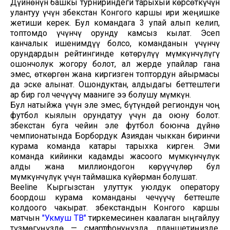
Дүйнөнүн башкы турнириндеги тарыхый көрсөткүчүн
улантуу үчүн Өзбекстан Конгого каршы ири жеңишке
жетиши керек. Бул командага 3 упай алып келип,
топтомдо үчүнчү орунду камсыз кылат. Эсеп
канчалык ишенимдүү болсо, команданын үчүнчү
орундардын рейтингинде көтөрүлүү мүмкүнчүлүгү
ошончолук жогору болот, ал жерде упайлар гана
эмес, өткөргөн жана киргизген топтордун айырмасы
да эске алынат. Ошондуктан, алдыдагы беттештеги
ар бир гол чечүүчү мааниге ээ болушу мүмкүн.
Бул натыйжа үчүн эле эмес, бүтүндөй региондун чоң
футбол кыялын орундатуу үчүн да оюну болот.
Өзбекстан буга чейин эле футбол боюнча дүйнө
чемпионатында Борбордук Азиядан чыккан биринчи
курама команда катары тарыхка кирген. Эми
команда кийинки кадамды жасоого мүмкүнчүлүк
алды жана миллиондогон көрүүчүлөр бул
мүмкүнчүлүк үчүн таймашка күйөрман болушат.
Beeline Кыргызстан улуттук уюлдук оператору
боордош курама команданы чечүүчү беттеште
колдоого чакырат. Өзбекстандын Конгого каршы
матчын
"Укмуш ТВ"
тиркемесинен каалаган ыңгайлуу
түзмөгүңүздө — смартфонуңузда, планшетиңизде,