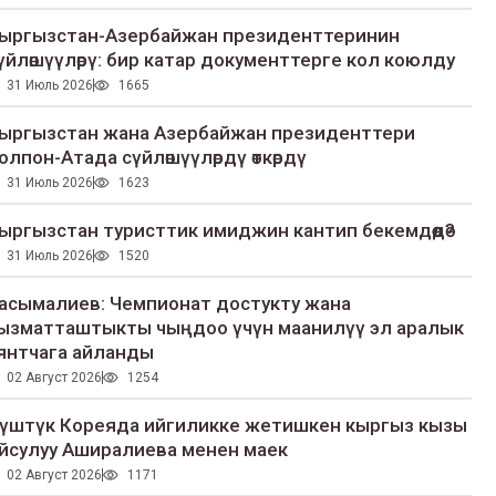
ыргызстан-Азербайжан президенттеринин
үйлөшүүлөрү: бир катар документтерге кол коюлду
31 Июль 2026
1665
ыргызстан жана Азербайжан президенттери
олпон-Атада сүйлөшүүлөрдү өткөрдү
31 Июль 2026
1623
ыргызстан туристтик имиджин кантип бекемдөөдө?
31 Июль 2026
1520
асымалиев: Чемпионат достукту жана
ызматташтыкты чыңдоо үчүн маанилүү эл аралык
янтчага айланды
02 Август 2026
1254
үштүк Кореяда ийгиликке жетишкен кыргыз кызы
йсулуу Аширалиева менен маек
02 Август 2026
1171