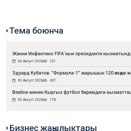
Тема боюнча
Жанни Инфантино FIFA`нын президенти кызматынд
06 Август 2026
231
Эдуард Кубатов: "Формула-1" жарышын 120 өлкөдөн ж
05 Август 2026
437
Beeline менен Кыргыз футбол биримдиги кызмат
05 Август 2026
178
Бизнес жаңылыктары