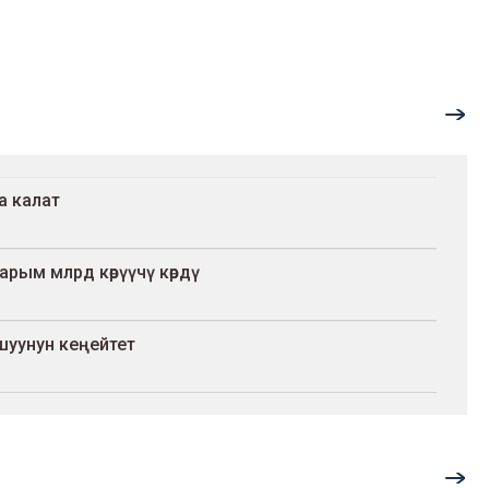
а калат
арым млрд көрүүчү көрдү
ташуунун кеңейтет