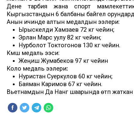
Дене тарбия жана спорт мамлекеттик
Кыргызстандын 6 балбаны байгелүү орундар
Анын ичинде алтын медалдын ээлери:
Ырыскелди Хамзаев 72 кг чейин;
Эрлан Марс уулу 82 кг чейин;
Нурболот Токтогонов 130 кг чейин.
Күмүш медаль ээси:
Жеңиш Жумабеков 97 кг чейин
Коло медаль ээлери
:
Нуристан Суеркулов 60 кг чейин;
Баяман Каримов 67 кг чейин.
Вьетнамдын Да Нанг шаарында өтүп жаткан 