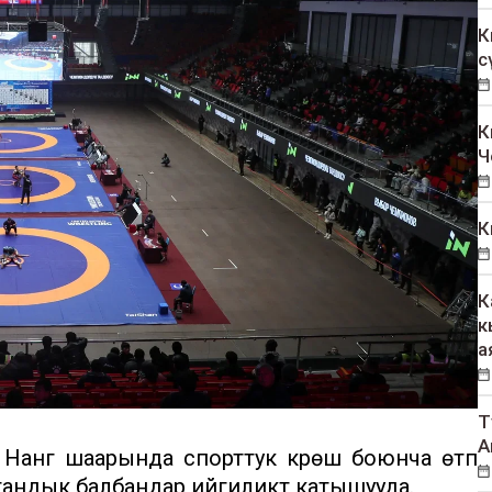
К
с
К
Ч
К
К
к
а
Т
А
анг шаарында спорттук күрөш боюнча өтүп
ндык балбандар ийгиликтүү катышууда.