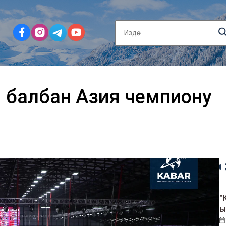
 балбан Азия чемпиону
"
ы