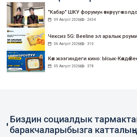
"Кабар" ШКУ форумун өткөрүүгө колдо
09 Август 2026
2654
Чексиз 5G: Beeline эл аралык ро
06 Август 2026
310
Көл жээгиндеги кино: Ысык-Көлдө Bee
05 Август 2026
378
Биздин социалдык тармакт
баракчаларыбызга катталың