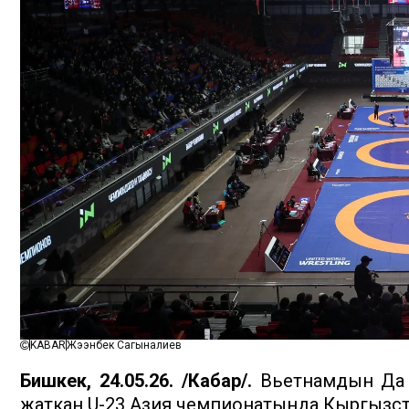
KABAR
Жээнбек Сагыналиев
Бишкек, 24.05.26. /Кабар/.
Вьетнамдын Да Н
жаткан U-23 Азия чемпионатында Кыргызста