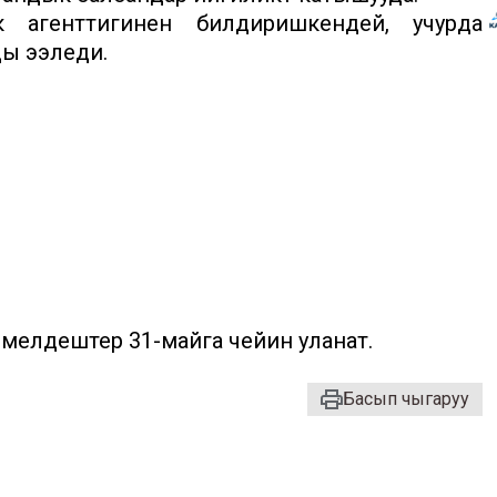
 агенттигинен билдиришкендей, учурда
ды ээледи.
мелдештер 31-майга чейин уланат.
Басып чыгаруу