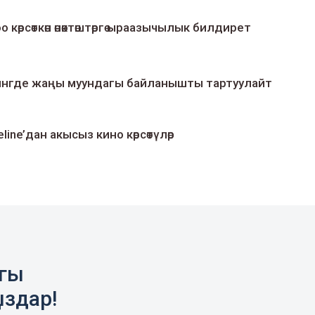
о көрсөткөн өнөктөштөргө ыраазычылык билдирет
умингде жаңы муундагы байланышты тартуулайт
line’дан акысыз кино көрсөтүлөр
агы
ыздар!