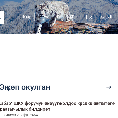
Кыр
Рус
Eng
Tur
中文
العربية
Эң көп окулган
Кабар" ШКУ форумун өткөрүүгө колдоо көрсөткөн өнөктөштөргө
раазычылык билдирет
09 Август 2026
2654