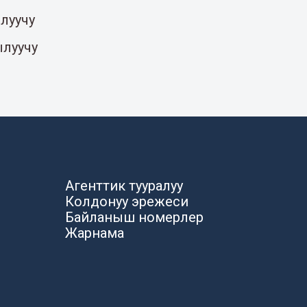
луучу
ылуучу
Агенттик тууралуу
Колдонуу эрежеси
Байланыш номерлер
Жарнама