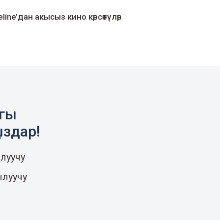
line’дан акысыз кино көрсөтүлөр
агы
ыздар!
луучу
ылуучу