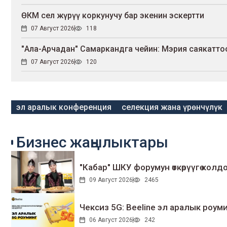
ӨКМ сел жүрүү коркунучу бар экенин эскертти
07 Август 2026
118
"Ала-Арчадан" Самаркандга чейин: Мэрия саякатт
07 Август 2026
120
эл аралык конференция
селекция жана үрөнчүлүк
Бизнес жаңылыктары
"Кабар" ШКУ форумун өткөрүүгө колдо
09 Август 2026
2465
Чексиз 5G: Beeline эл аралык ро
06 Август 2026
242