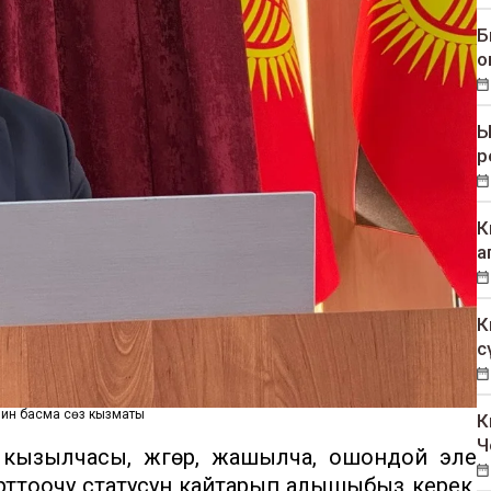
Б
о
Ы
р
К
а
К
с
инин басма сөз кызматы
К
Ч
кызылчасы, жүгөрү, жашылча, ошондой эле
орттоочу статусун кайтарып алышыбыз керек,