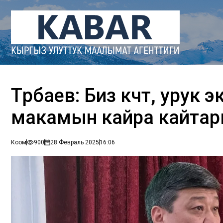
Төрөбаев: Биз көчөт, урук
макамын кайра кайта
Коом
900
28 Февраль 2025
16:06