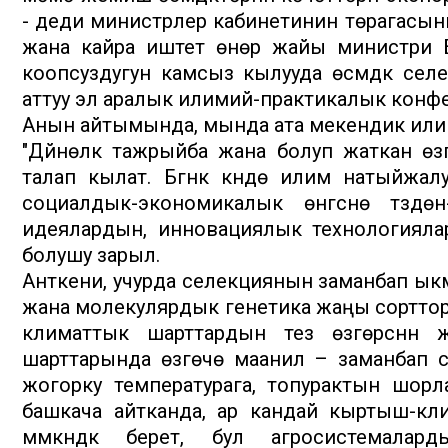
- деди министрлер кабинетинин төрагасыны
жана кайра иштетүү өнөр жайы министри Б
коопсуздугун камсыз кылууда өсүмдүк селекц
аттуу эл аралык илимий-практикалык конф
Анын айтымында, мында ата мекендик илим
"Дүйнөлүк тажрыйба жана болуп жаткан өзг
талап кылат. Бүгүнкү күндө илим натыйжал
социалдык-экономикалык өнүгүүсүнө тү
идеялардын, инновациялык технологиял
болушу зарыл.
Анткени, учурда селекциянын заманбап ык
жана молекулярдык генетика жаңы сортторду тү
климаттык шарттардын тез өзгөрүүсүнүн
шарттарында өзгөчө маанилүү – заманбап 
жогорку температурага, топурактын шорл
башкача айтканда, ар кандай кыртыш-клима
мүмкүндүк берет, бул агросистемалар