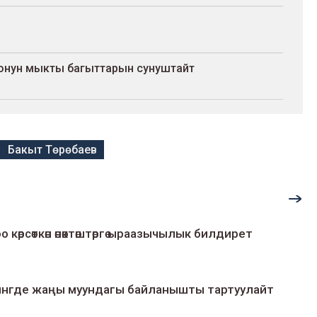
оонун мыкты багыттарын сунуштайт
Бакыт Төрөбаев
о көрсөткөн өнөктөштөргө ыраазычылык билдирет
умингде жаңы муундагы байланышты тартуулайт