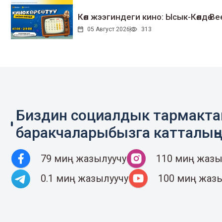
Көл жээгиндеги кино: Ысык-Көлдө Bee
05 Август 2026
313
Биздин социалдык тармакт
баракчаларыбызга катталың
79 миң жазылуучу
110 миң жазы
0.1 миң жазылуучу
100 миң жаз