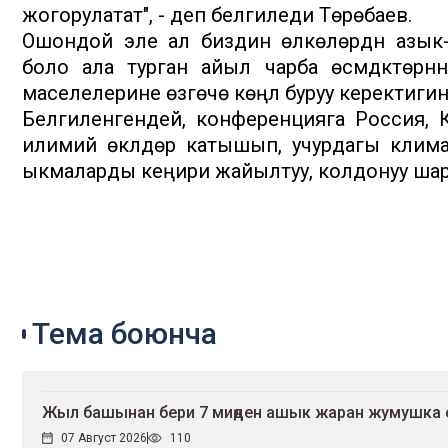
жогорулатат", - деп белгиледи Төрөбаев.
Ошондой эле ал биздин өлкөлөрдүн азык-т
боло ала турган айыл чарба өсүмдүктөрүнүн
маселелерине өзгөчө көңүл буруу керектиг
Белгиленгендей, конференцияга Россия, К
илимий өкүлдөрү катышып, учурдагы кли
ыкмаларды кеңири жайылтуу, колдонуу шар
Тема боюнча
Жыл башынан бери 7 миңден ашык жаран жумушка
07 Август 2026
110