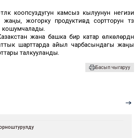
үлүк коопсуздугун камсыз кылуунун негизи
 жаңы, жогорку продуктивдүү сортторун түзүү
ин кошумчалады.
азакстан жана башка бир катар өлкөлөрдүн
маттык шарттарда айыл чарбасындагы жаңы
ттары талкууланды.
Басып чыгаруу
 орноштурулду