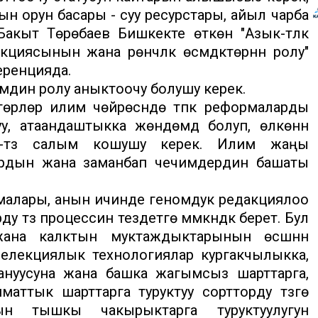
н орун басары - суу ресурстары, айыл чарба
акыт Төрөбаев Бишкекте өткөн "Азык-түлүк
иясынын жана үрөнчүлүк өсүмдүктөрүнүн ролу"
еренцияда.
дин ролу аныктоочу болушу керек.
өрүүлөр илим чөйрөсүндө түпкү реформаларды
уу, атаандаштыкка жөндөмдүү болуп, өлкөнүн
здөн-түз салым кошушу керек. Илим жаңы
ардын жана заманбап чечимдердин башаты
малары, анын ичинде геномдук редакциялоо
зүү процессин тездетүүгө мүмкүндүк берет. Бул
 жана калктын муктаждыктарынын өсүшүнүн
селекциялык технологиялар кургакчылыкка,
ануусуна жана башка жагымсыз шарттарга,
ттык шарттарга туруктуу сортторду түзүүгө
дын тышкы чакырыктарга туруктуулугун