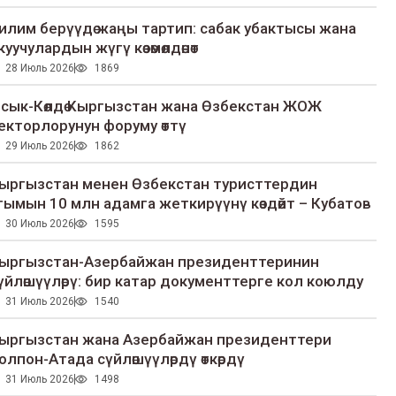
илим берүүдө жаңы тартип: сабак убактысы жана
куучулардын жүгү көзөмөлдөнөт
28 Июль 2026
1869
сык-Көлдө Кыргызстан жана Өзбекстан ЖОЖ
екторлорунун форуму өттү
29 Июль 2026
1862
ыргызстан менен Өзбекстан туристтердин
гымын 10 млн адамга жеткирүүнү көздөйт – Кубатов
30 Июль 2026
1595
ыргызстан-Азербайжан президенттеринин
үйлөшүүлөрү: бир катар документтерге кол коюлду
31 Июль 2026
1540
ыргызстан жана Азербайжан президенттери
олпон-Атада сүйлөшүүлөрдү өткөрдү
31 Июль 2026
1498