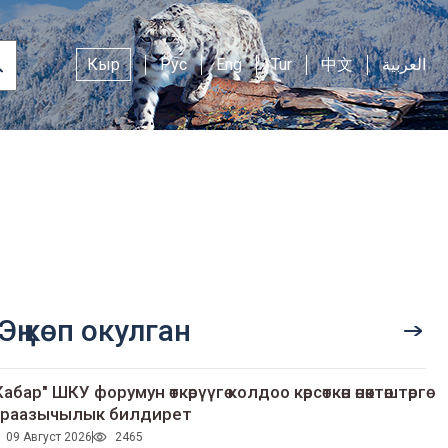
Кыр
Рус
Eng
Tur
中文
العربية
Эң көп окулган
Кабар" ШКУ форумун өткөрүүгө колдоо көрсөткөн өнөктөштөргө
раазычылык билдирет
09 Август 2026
2465