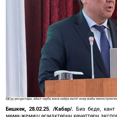
Суу ресурстары, айыл чарба жана кайра иштетүү өнөр жайы министрлиг
Бишкек, 28.02.25. /Кабар/.
Биз беде, кант 
мөмө-жемиш өсүмдүктөрүнүн көчөттөрүн эксп