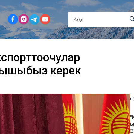
 экспорттоочулар
рышыбыз керек
"
ы