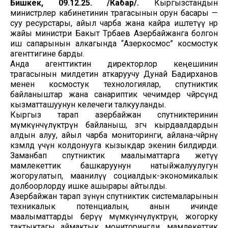
Бишкек, 09.12.25. /Кабар/.
Кыргызстандын
министрлер кабинетинин төрагасынын орун басары —
суу ресурстары, айыл чарба жана кайра иштетүү өнөр
жайы министри Бакыт Төрөбаев Азербайжанга болгон
иш сапарынын алкагында “Азеркосмос” космостук
агенттигине барды.
Анда агенттиктин директорлор кеңешинин
төрагасынын милдетин аткаруучу Дунай Бадирханов
менен космостук технологиялар, спутниктик
байланыштар жана санариптик чечимдер чөйрөсүндө
кызматташуунун келечеги талкууланды.
Кыргыз тарап азербайжан спутниктеринин
мүмкүнчүлүктөрүн байланыш, өзгөчө кырдаалдардын
алдын алуу, айыл чарба мониторинги, айлана-чөйрөнү
көзөмөлдөө үчүн колдонууга кызыкдар экенин билдирди.
Заманбап спутниктик маалыматтарга жетүү
мамлекеттик башкаруунун натыйжалуулугун
жогорулатып, маанилүү социалдык-экономикалык
долбоорлорду ишке ашырары айтылды.
Азербайжан тарап өзүнүн спутниктик системаларынын
техникалык потенциалын, анын ичинде
маалыматтарды берүү мүмкүнчүлүктөрүн, жогорку
тактыктагы аймактык мониторингди, мамлекеттик