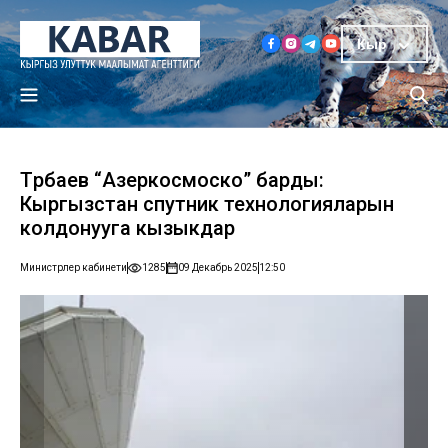
Кыр
Төрөбаев “Азеркосмоско” барды:
Кыргызстан спутник технологияларын
колдонууга кызыкдар
Министрлер кабинети
1285
09 Декабрь 2025
12:50