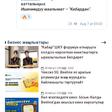
Бизнес жаңылыктары
"Кабар" ШКУ форумун өткөрүүгө
колдоо көрсөткөн өнөктөштөргө
ыраазычылык билдирет
09 Август 2026
2635
Чексиз 5G: Beeline эл аралык
роумингде жаңы муундагы
байланышты тартуулайт
06 Август 2026
306
Көл жээгиндеги кино: Ысык-Көлдө
Beeline’дан акысыз кино көрсөтүлөр