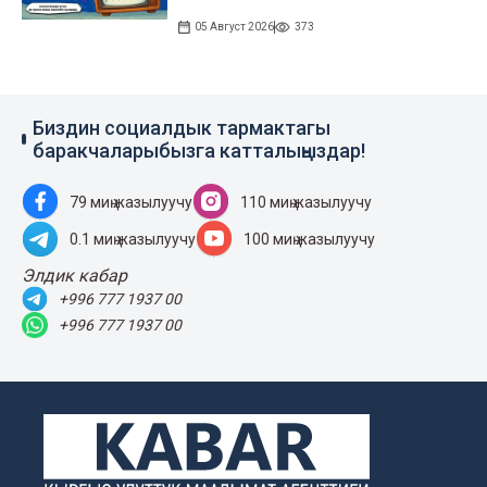
05 Август 2026
373
Биздин социалдык тармактагы
баракчаларыбызга катталыңыздар!
79 миң жазылуучу
110 миң жазылуучу
0.1 миң жазылуучу
100 миң жазылуучу
Элдик кабар
+996 777 1937 00
+996 777 1937 00