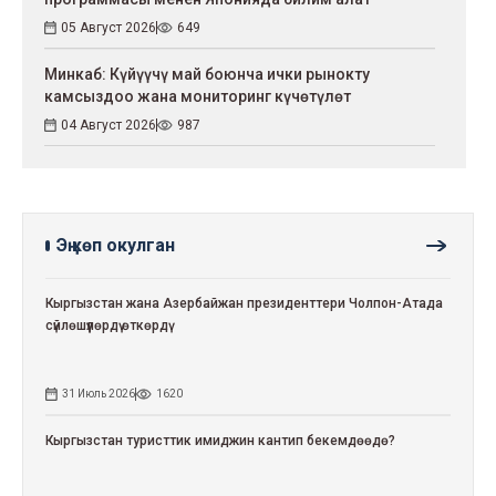
05 Август 2026
649
Минкаб: Күйүүчү май боюнча ички рынокту
камсыздоо жана мониторинг күчөтүлөт
04 Август 2026
987
Эң көп окулган
Кыргызстан жана Азербайжан президенттери Чолпон-Атада
сүйлөшүүлөрдү өткөрдү
31 Июль 2026
1620
Кыргызстан туристтик имиджин кантип бекемдөөдө?