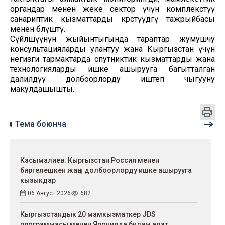
органдар менен жеке сектор үчүн комплекстүү
санариптик кызматтарды көрсөтүүдөгү тажрыйбасы
менен бөлүштү.
Сүйлөшүүнүн жыйынтыгында тараптар жумушчу
консультацияларды улантуу жана Кыргызстан үчүн
негизги тармактарда спутниктик кызматтарды жана
технологияларды ишке ашырууга багытталган
далилдүү долбоорлорду иштеп чыгууну
макулдашышты.
Тема боюнча
Касымалиев: Кыргызстан Россия менен
биргелешкен жаңы долбоорлорду ишке ашырууга
кызыкдар
06 Август 2026
682
Кыргызстандык 20 мамкызматкер JDS
программасы менен Японияда билим алат