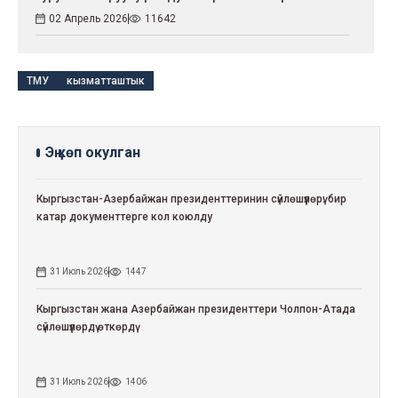
02 Апрель 2026
11642
ТМУ
кызматташтык
Эң көп окулган
Кыргызстан-Азербайжан президенттеринин сүйлөшүүлөрү: бир
катар документтерге кол коюлду
31 Июль 2026
1447
Кыргызстан жана Азербайжан президенттери Чолпон-Атада
сүйлөшүүлөрдү өткөрдү
31 Июль 2026
1406