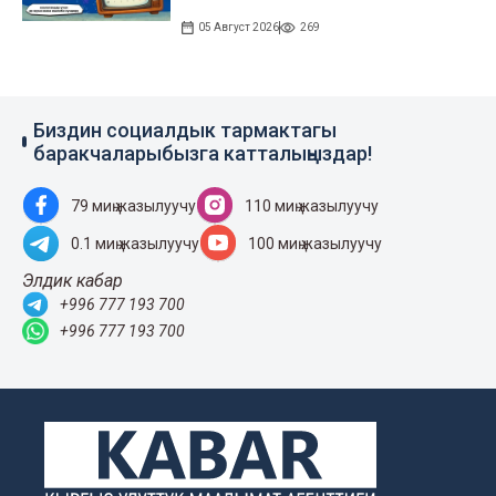
05 Август 2026
269
Биздин социалдык тармактагы
баракчаларыбызга катталыңыздар!
79 миң жазылуучу
110 миң жазылуучу
0.1 миң жазылуучу
100 миң жазылуучу
Элдик кабар
+996 777 193 700
+996 777 193 700