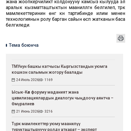
жана жоопкерчиликтүү колдонууну камсыз кылууда эл
аралык кызматташтыктын маанилүүлүгүн белгилеп, түрк
мамлекеттеринин өнүгүү күн тартибинде илим менен
технологиянын ролу барган сайын өсүп жатканын баса
белгиледи.
Тема боюнча
ТМУнун башкы катчысы Кыргызстандын уюмга
кошкон салымын жогору баалады
24 Июль 2026
1169
Ысык-Көл форуму маданият жана
цивилизациялардын диалогун чыңдоочу аянтча –
Өмүралиев
21 Июнь 2026
3216
Түрк мамлекеттер уюму маанилүү
турукташтыруучу ролду аткарат – эксперт