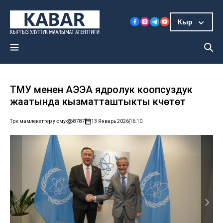
Кыр
ТМУ менен АЭЭА ядролук коопсуздук
жаатында кызматташтыкты күчөтөт
Түрк мамлекеттер уюму
8787
13 Январь 2026
16:10