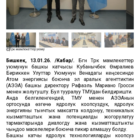
Түрк мамлекеттер уюму
Бишкек, 13.01.26. /Кабар/.
Бүгүн Түрк мамлекеттер
уюмунун башкы катчысы Кубанычбек Өмүралиев
Бириккен Улуттар Уюмунун Венадагы кеңсесинде
Атом энергиясы боюнча эл аралык агенттиктин
(АЭЭА) башкы директору Рафаэль Мариано Гросси
менен жолугушту. Бул тууралуу ТМУдан билдиришти.
Анда белгиленгендей, ТМУ менен АЭЭАнын
ортосунда өзгөчө ядролук коопсуздук, ядролук
энергияны тынчтык максатта колдонуу, техникалык
кызматташтык жана потенциалды жогорулатуу
тармактарында диалогду жана кызматташтыкты
чыңдоо маселелери боюнча пикир алмашуу болду.
Башкы катчы ядролук технологияларды коопсуз