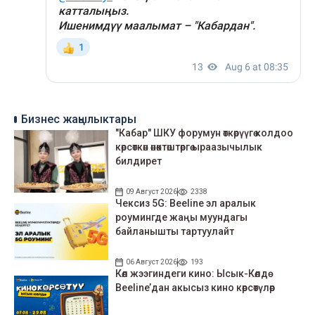
Бизнес жаңылыктары
"Кабар" ШКУ форумун өткөрүүгө колдоо
көрсөткөн өнөктөштөргө ыраазычылык
билдирет
09 Август 2026
2338
Чексиз 5G: Beeline эл аралык
роумингде жаңы муундагы
байланышты тартуулайт
06 Август 2026
193
Көл жээгиндеги кино: Ысык-Көлдө
Beeline’дан акысыз кино көрсөтүлөр