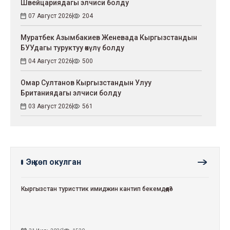
Швейцариядагы элчиси болду
07 Август 2026
204
Муратбек Азымбакиев Женевада Кыргызстандын
БУУдагы туруктуу өкүлү болду
04 Август 2026
500
Омар Султанов Кыргызстандын Улуу
Британиядагы элчиси болду
03 Август 2026
561
Эң көп окулган
Кыргызстан туристтик имиджин кантип бекемдөөдө?