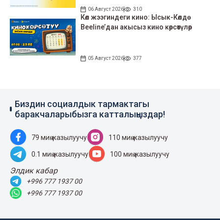
06 Август 2026
310
Көл жээгиндеги кино: Ысык-Көлдө
Beeline’дан акысыз кино көрсөтүлөр
05 Август 2026
377
Биздин социалдык тармактагы
баракчаларыбызга катталыңыздар!
79 миң жазылуучу
110 миң жазылуучу
0.1 миң жазылуучу
100 миң жазылуучу
Элдик кабар
+996 777 1937 00
+996 777 1937 00