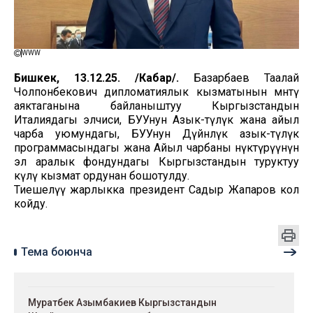
WWW
Бишкек, 13.12.25. /Кабар/.
Базарбаев Таалай
Чолпонбекович дипломатиялык кызматынын мөөнөтү
аяктаганына байланыштуу Кыргызстандын
Италиядагы элчиси, БУУнун Азык-түлүк жана айыл
чарба уюмундагы, БУУнун Дүйнөлүк азык-түлүк
программасындагы жана Айыл чарбаны өнүктүрүүнүн
эл аралык фондундагы Кыргызстандын туруктуу
өкүлү кызмат ордунан бошотулду.
Тиешелүү жарлыкка президент Садыр Жапаров кол
койду.
Тема боюнча
Муратбек Азымбакиев Кыргызстандын