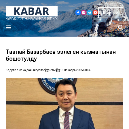
Кыр
Таалай Базарбаев ээлеген кызматынан
бошотулду
Кадрлар жана дайындоолор
2966
13 Декабрь 2025
00:04