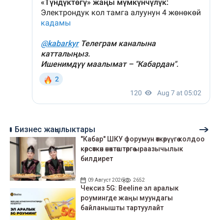
Бизнес жаңылыктары
"Кабар" ШКУ форумун өткөрүүгө колдоо
көрсөткөн өнөктөштөргө ыраазычылык
билдирет
09 Август 2026
2652
Чексиз 5G: Beeline эл аралык
роумингде жаңы муундагы
байланышты тартуулайт