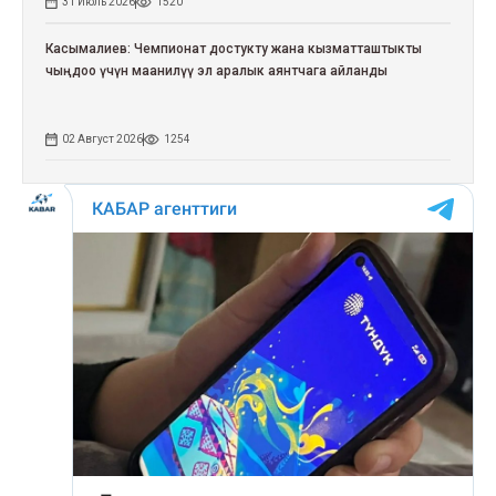
31 Июль 2026
1520
Касымалиев: Чемпионат достукту жана кызматташтыкты
чыңдоо үчүн маанилүү эл аралык аянтчага айланды
02 Август 2026
1254