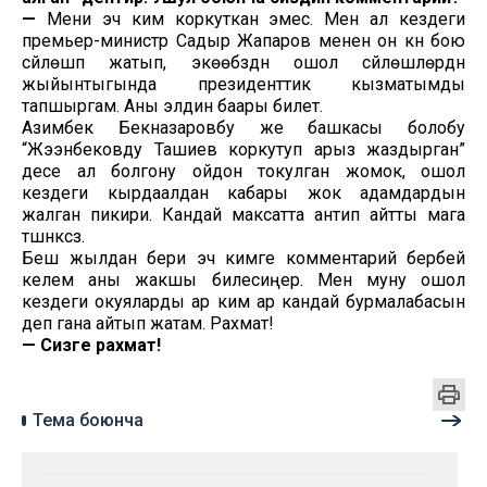
—
Мени эч ким коркуткан эмес. Мен ал кездеги
премьер-министр Садыр Жапаров менен он күн бою
сүйлөшүп жатып, экөөбүздүн ошол сүйлөшүүлөрдүн
жыйынтыгында президенттик кызматымды
тапшыргам. Аны элдин баары билет.
Азимбек Бекназаровбу же башкасы болобу
“Жээнбековду Ташиев коркутуп арыз жаздырган”
десе ал болгону ойдон токулган жомок, ошол
кездеги кырдаалдан кабары жок адамдардын
жалган пикири. Кандай максатта антип айтты мага
түшүнүксүз.
Беш жылдан бери эч кимге комментарий бербей
келем аны жакшы билесиңер. Мен муну ошол
кездеги окуяларды ар ким ар кандай бурмалабасын
деп гана айтып жатам. Рахмат!
—
Сизге рахмат!
Тема боюнча