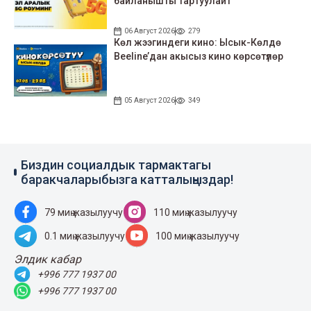
байланышты тартуулайт
06 Август 2026
279
Көл жээгиндеги кино: Ысык-Көлдө
Beeline’дан акысыз кино көрсөтүлөр
05 Август 2026
349
Биздин социалдык тармактагы
баракчаларыбызга катталыңыздар!
79 миң жазылуучу
110 миң жазылуучу
0.1 миң жазылуучу
100 миң жазылуучу
Элдик кабар
+996 777 1937 00
+996 777 1937 00