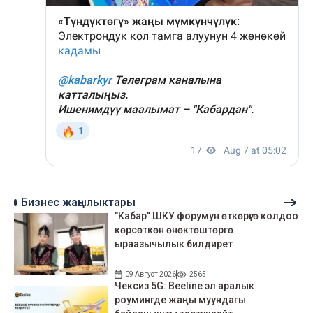
Бизнес жаңылыктары
"Кабар" ШКУ форумун өткөрүүгө колдоо
көрсөткөн өнөктөштөргө
ыраазычылык билдирет
09 Август 2026
2565
Чексиз 5G: Beeline эл аралык
роумингде жаңы муундагы