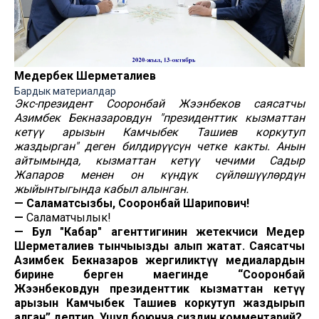
Медербек Шерметалиев
Бардык материалдар
Экс-президент Сооронбай Жээнбеков саясатчы
Азимбек Бекназаровдун "президенттик кызматтан
кетүү арызын Камчыбек Ташиев коркутуп
жаздырган" деген билдирүүсүн четке какты. Анын
айтымында, кызматтан кетүү чечими Садыр
Жапаров менен он күндүк сүйлөшүүлөрдүн
жыйынтыгында кабыл алынган.
—
Саламатсызбы, Сооронбай Шарипович!
—
Саламатчылык!
—
Бул "Кабар" агенттигинин жетекчиси Медер
Шерметалиев тынчыңызды алып жатат. Саясатчы
Азимбек Бекназаров жергиликтүү медиалардын
бирине берген маегинде “Сооронбай
Жээнбековдун президенттик кызматтан кетүү
арызын Камчыбек Ташиев коркутуп жаздырып
алган” дептир. Ушул боюнча сиздин комментарий?