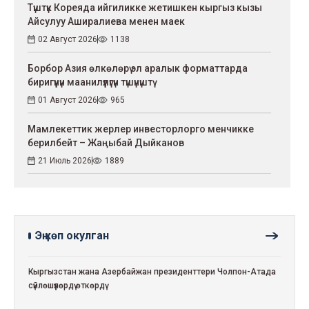
Түштүк Кореяда ийгиликке жетишкен кыргыз кызы
Айсулуу Аширалиева менен маек
02 Август 2026
1138
Борбор Азия өлкөлөрү эл аралык форматтарда
биригүүнүн маанилүүлүгүн түшүнүштү
01 Август 2026
965
Мамлекеттик жерлер инвесторлорго менчикке
берилбейт – Жаңыбай Дыйканов
21 Июль 2026
1889
Эң көп окулган
Кыргызстан жана Азербайжан президенттери Чолпон-Атада
сүйлөшүүлөрдү өткөрдү