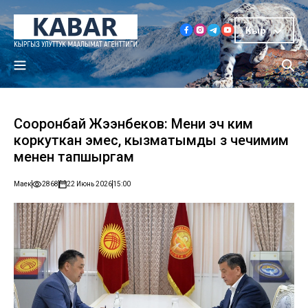
Кыр
Сооронбай Жээнбеков: Мени эч ким
коркуткан эмес, кызматымды өз чечимим
менен тапшыргам
Маек
2868
22 Июнь 2026
15:00