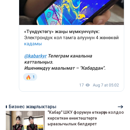
Бизнес жаңылыктары
"Кабар" ШКУ форумун өткөрүүгө колдоо
көрсөткөн өнөктөштөргө
ыраазычылык билдирет