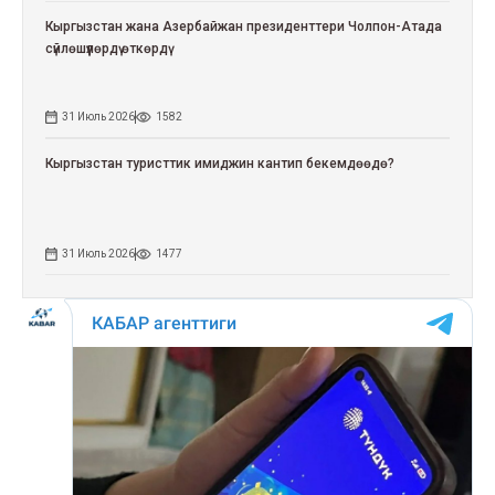
Кыргызстан жана Азербайжан президенттери Чолпон-Атада
сүйлөшүүлөрдү өткөрдү
31 Июль 2026
1582
Кыргызстан туристтик имиджин кантип бекемдөөдө?
31 Июль 2026
1477