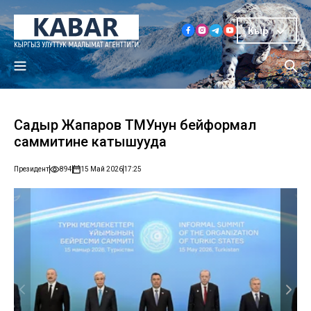
Кыр
Садыр Жапаров ТМУнун бейформал
саммитине катышууда
Президент
894
15 Май 2026
17:25