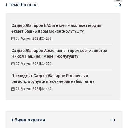
Тема боюнча
Садыр Жапаров ЕАЭБге мүчө мамлекеттердин
өкмөт башчылары менен жолугушту
07 Август 2026
259
Садыр Жапаров Армениянын премьер-министри
Никол Пашинян менен жолугушту
07 Август 2026
272
Президент Садыр Жапаров Россиянын
региондорунун жетекчилерин кабыл алды
06 Август 2026
440
Эң көп окулган