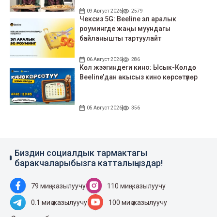
09 Август 2026
2579
Чексиз 5G: Beeline эл аралык
роумингде жаңы муундагы
байланышты тартуулайт
06 Август 2026
286
Көл жээгиндеги кино: Ысык-Көлдө
Beeline’дан акысыз кино көрсөтүлөр
05 Август 2026
356
Биздин социалдык тармактагы
баракчаларыбызга катталыңыздар!
79 миң жазылуучу
110 миң жазылуучу
0.1 миң жазылуучу
100 миң жазылуучу