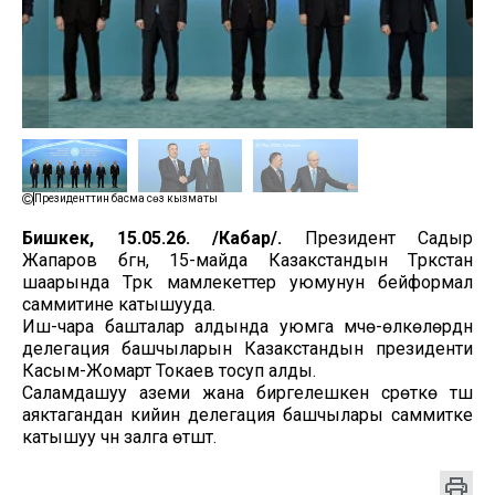
Президенттин басма сөз кызматы
Бишкек, 15.05.26. /Кабар/.
Президент Садыр
Жапаров бүгүн, 15-майда Казакстандын Түркстан
шаарында Түрк мамлекеттер уюмунун бейформал
саммитине катышууда.
Иш-чара башталар алдында уюмга мүчө-өлкөлөрдүн
делегация башчыларын Казакстандын президенти
Касым-Жомарт Токаев тосуп алды.
Саламдашуу аземи жана биргелешкен сүрөткө түшүү
аяктагандан кийин делегация башчылары саммитке
катышуу үчүн залга өтүштү.