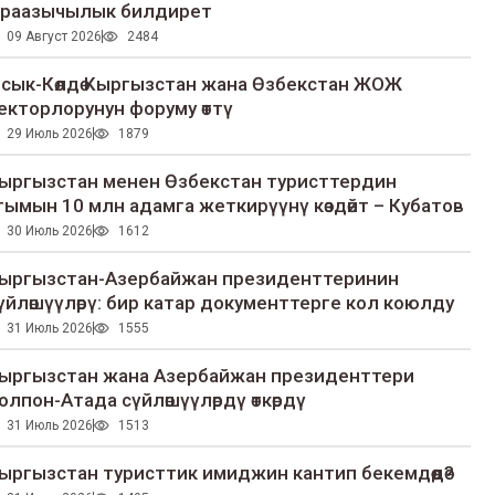
раазычылык билдирет
09 Август 2026
2484
сык-Көлдө Кыргызстан жана Өзбекстан ЖОЖ
екторлорунун форуму өттү
29 Июль 2026
1879
ыргызстан менен Өзбекстан туристтердин
гымын 10 млн адамга жеткирүүнү көздөйт – Кубатов
30 Июль 2026
1612
ыргызстан-Азербайжан президенттеринин
үйлөшүүлөрү: бир катар документтерге кол коюлду
31 Июль 2026
1555
ыргызстан жана Азербайжан президенттери
олпон-Атада сүйлөшүүлөрдү өткөрдү
31 Июль 2026
1513
ыргызстан туристтик имиджин кантип бекемдөөдө?