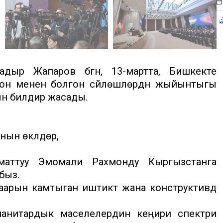
ыр Жапаров бүгүн, 13-мартта, Бишкекте
н менен болгон сүйлөшүүлөрдүн жыйынтыгы
 билдирүү жасады.
ын өкүлдөрү,
рматтуу Эмомали Рахмонду Кыргызстанга
быз.
аарын камтыган иштиктүү жана конструктивдүү
манитардык маселелердин кеңири спектри