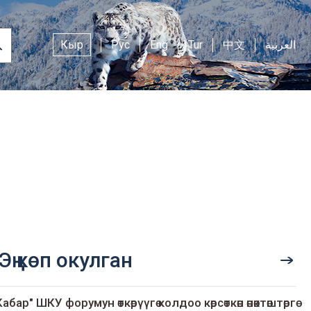
Кыр
Рус
Eng
Tur
中文
العربية
Эң көп окулган
Кабар" ШКУ форумун өткөрүүгө колдоо көрсөткөн өнөктөштөргө