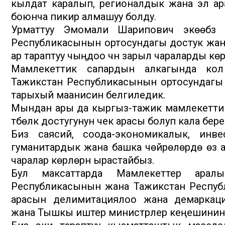
кылдат каралып, регионалдык жана эл ара
боюнча пикир алмашуу болду.
Урматтуу Эмомали Шарипович экөөбүз
Республикасынын ортосундагы достук жа
ар тараптуу чыңдоо үчүн зарыл чараларды көрүүг
Мамлекеттик сапардын алкагында ко
Тажикстан Республикасынын ортосундагы
тарыхый маанисин белгиледик.
Мындан ары да кыргыз-тажик мамлекеттик
түбөлүк достугунун чек арасы болуп кала бе
Биз саясий, соода-экономикалык, инве
гуманитардык жана башка чөйрөлөрдө өз ара ара
чаралар көрүлөрүн ырастайбыз.
Бул максаттарда Мамлекеттер арал
Республикасынын жана Тажикстан Респуб
арасын делимитациялоо жана демаркаци
жана Тышкы иштер министрлер кеңешинин 