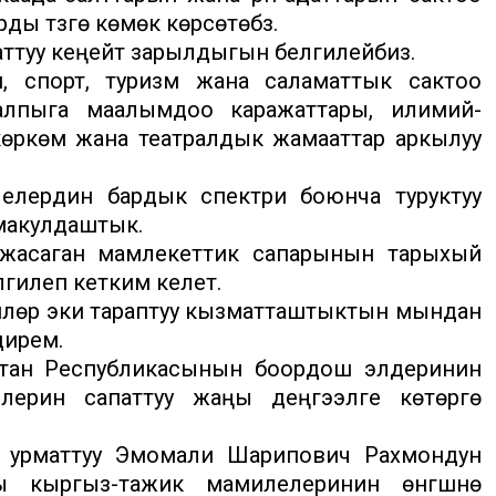
ы түзүүгө көмөк көрсөтөбүз.
туу кеңейтүү зарылдыгын белгилейбиз.
м, спорт, туризм жана саламаттык сактоо
алпыга маалымдоо каражаттары, илимий-
көркөм жана театралдык жамааттар аркылуу
елердин бардык спектри боюнча туруктуу
 макулдаштык.
 жасаган мамлекеттик сапарынын тарыхый
гилеп кетким келет.
шүүлөр эки тараптуу кызматташтыктын мындан
дирем.
тан Республикасынын боордош элдеринин
рин сапаттуу жаңы деңгээлге көтөрүүгө
, урматтуу Эмомали Шарипович Рахмондун
кыргыз-тажик мамилелеринин өнүгүшүнө