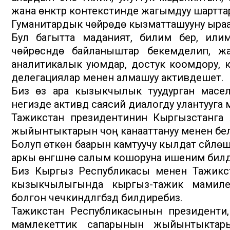
жана өнүктүрүү контекстинде жагымдуу шарттард
Гуманитардык чөйрөдө кызматташууну ыраат
Бул багытта маданият, билим берүү, или
чөйрөсүндө байланыштар бекемделип, ж
аналитикалык уюмдар, достук коомдору, 
делегациялар менен алмашуу активдешет.
Биз өз ара кызыкчылык туудурган масел
негизде активдүү саясий диалогду улантууга
Тажикстан президентинин Кыргызстанга
жыйынтыктарын чоң канааттануу менен бел
Болуп өткөн баарын камтуучу кылдат сүйлө
аркы өнүгүшүнө салым кошоруна ишеним бил
Биз Кыргыз Республикасы менен Тажикс
кызыкчылыгында кыргыз-тажик мамилеле
болгон чечкиндүүлүгүбүздү билдиребиз.
Тажикстан Республикасынын президенти
мамлекеттик сапарынын жыйынтыктары 