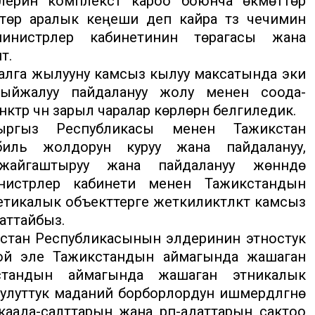
ерин комплекстүү кароо боюнча өкмөттөр
р аралык кеңеши деп кайра түзүү чечимин
нистрлер кабинетинин төрагасы жана
т.
 алга жылууну камсыз кылуу максатында эки
тыйжалуу пайдалануу жолу менен соода-
рүү үчүн зарыл чаралар көрүлөрүн белгиледик.
ыргыз Республикасы менен Тажикстан
биль жолдорун куруу жана пайдалануу,
айгаштыруу жана пайдалануу жөнүндө
нистрлер кабинети менен Тажикстандын
етикалык объекттерге жеткиликтүүлүктү камсыз
аттайбыз.
стан Республикасынын элдеринин этностук
ндой эле Тажикстандын аймагында жашаган
стандын аймагында жашаган этникалык
луттук маданий борборлордун ишмердүүлүгүнө
каада-салттарын жана үрп-адаттарын сактоо