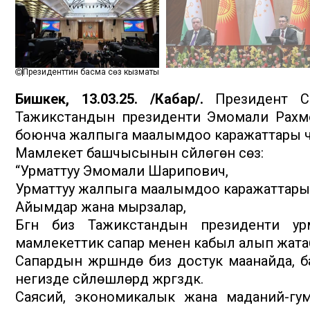
Президенттин басма сөз кызматы
Бишкек, 13.03.25. /Кабар/.
Президент Сад
Тажикстандын президенти Эмомали Рахмо
боюнча жалпыга маалымдоо каражаттары үчүн
Мамлекет башчысынын сүйлөгөн сөзү:
“Урматтуу Эмомали Шарипович,
Урматтуу жалпыга маалымдоо каражаттарын
Айымдар жана мырзалар,
Бүгүн биз Тажикстандын президенти у
мамлекеттик сапар менен кабыл алып жата
Сапардын жүрүшүндө биз достук маанайда, б
негизде сүйлөшүүлөрдү жүргүздүк.
Саясий, экономикалык жана маданий-гу