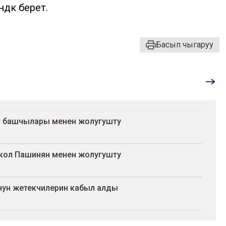
дүк берет.
Басып чыгаруу
т башчылары менен жолугушту
кол Пашинян менен жолугушту
ун жетекчилерин кабыл алды