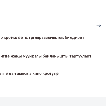
о көрсөткөн өнөктөштөргө ыраазычылык билдирет
умингде жаңы муундагы байланышты тартуулайт
line’дан акысыз кино көрсөтүлөр