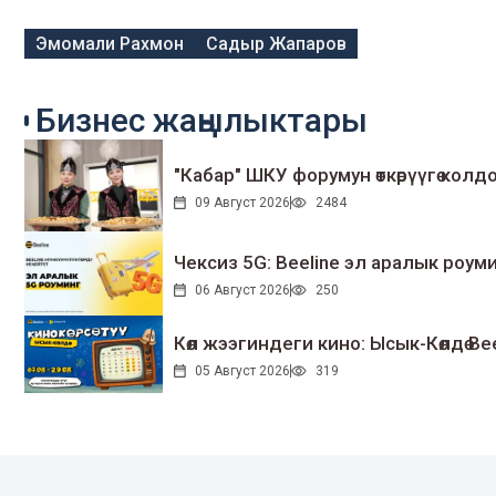
Эмомали Рахмон
Садыр Жапаров
Бизнес жаңылыктары
"Кабар" ШКУ форумун өткөрүүгө колдо
09 Август 2026
2484
Чексиз 5G: Beeline эл аралык ро
06 Август 2026
250
Көл жээгиндеги кино: Ысык-Көлдө Bee
05 Август 2026
319