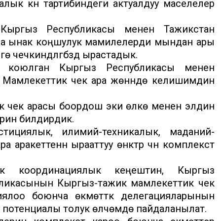
лык күн тартибиндеги актуалдуу маселелер
 Кыргыз Республикасы менен Тажикстан
на ынак коңшулук мамилелерди мындан ары
ө чечкиндүүлүгүбүздү ырастадык.
л коюлган Кыргыз Республикасы менен
 Мамлекеттик чек ара жөнүндө келишимдин
 чек арасы боордош эки өлкө менен элдин
рерин билдирдик.
стициялык, илимий-техникалык, маданий-
кеттенүүнү ырааттуу өнүктүрүү үчүн комплекстүү
ык координациялык кеңештин, Кыргыз
ликасынын Кыргыз-тажик мамлекеттик чек
ялоо боюнча өкмөттүк делегацияларынын
потенциалы толук өлчөмдө пайдаланылат.