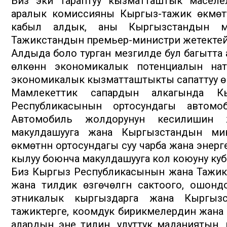
Биз эки тараптуу кызматташтык маселел
аралык комиссияны Кыргыз-тажик өкмөттө
кабыл алдык, аны Кыргызстандын ми
Тажикстандын премьер-министри жетектей
Алдыда боло турган мезгилде бул багытта
өлкөнүн экономикалык потенциалын на
экономикалык кызматташтыкты сапаттуу өнүктү
Мамлекеттик сапардын алкагында К
Республикасынын ортосундагы автомо
Автомобиль жолдорунун кесилишин ж
макулдашууга жана Кыргызстандын ми
өкмөтүнүн ортосундагы суу чарба жана энерг
кылуу боюнча макулдашууга кол коюуну куб
Биз Кыргыз Республикасынын жана Тажик
жана тилдик өзгөчөлүгүн сактоого, ошо
этникалык кыргыздарга жана Кыргыз
тажиктерге, коомдук бирикмелердин жана у
алардын эне тилин, улуттук маданиятын, 