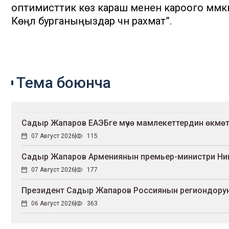
оптимисттик көз караш менен кароого мүмкүн
Көңүл бурганыңыздар үчүн рахмат”.
Тема боюнча
Садыр Жапаров ЕАЭБге мүчө мамлекеттердин өкмө
07 Август 2026
115
Садыр Жапаров Армениянын премьер-министри Ни
07 Август 2026
177
Президент Садыр Жапаров Россиянын региондорун
06 Август 2026
363