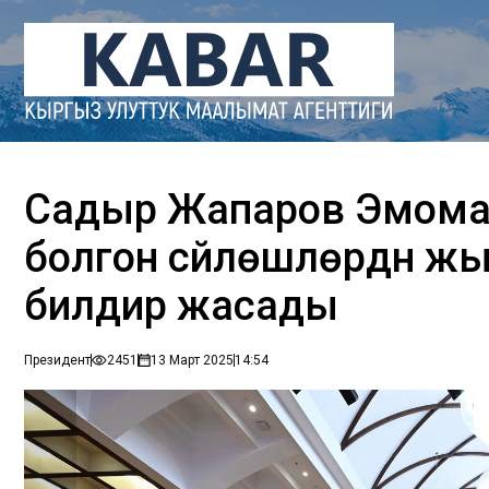
Садыр Жапаров Эмома
болгон сүйлөшүүлөрдүн
билдирүү жасады
Президент
2451
13 Март 2025
14:54