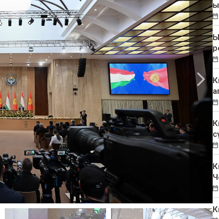
ы
Ы
р
К
а
К
с
К
Ч
К