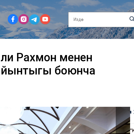
ли Рахмон менен
 жыйынтыгы боюнча
"