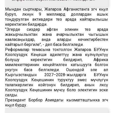
Мындан сырткары, Жапаров Афганистанга өзгөчө көңүл
буруп, өлкөнүн 9 миллиард доллардан ашык
тоңдурулган активдери тез арада кайтарылышы
керектигин билдирди.
"Эгерде сиздер афган элинин тез арада
жакырчылыктан жана ачарчылыктан чыгышын
кааласаңыздар, анда аларды кечиктирбестен
кайтарып бергиле", - деп баса белгиледи.
Реформалар темасына токтолгон Жапаров БУУнун
Коопсуздук Кеңеши адилеттүү жана өкүлчүлүктүү
болушу керектигин билдирип, Африка
мамлекеттеринин кеңейтилген катышууга болгон
укугун баса белгиледи. Ошондой эле ал
Кыргызстандын 2027–2028-жылдарга БУУнун
Коопсуздук Кеңешинин туруктуу эмес мүчөлүгүнө
талапкерлигин койгонун билдирип, анын өлкөсү
Коопсуздук Кеңешинин мүчөсү боло электигин эске
салды.
Президент Борбор Азиядагы кызматташтыкка өзгөчө
көңүл бурду.