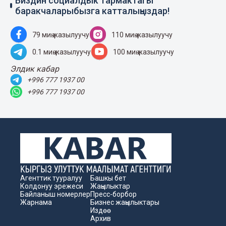
Биздин социалдык тармактагы
баракчаларыбызга катталыңыздар!
79 миң жазылуучу
110 миң жазылуучу
0.1 миң жазылуучу
100 миң жазылуучу
Элдик кабар
+996 777 1937 00
+996 777 1937 00
Агенттик тууралуу
Башкы бет
Колдонуу эрежеси
Жаңылыктар
Байланыш номерлер
Пресс-борбор
Жарнама
Бизнес жаңылыктары
Издөө
Архив