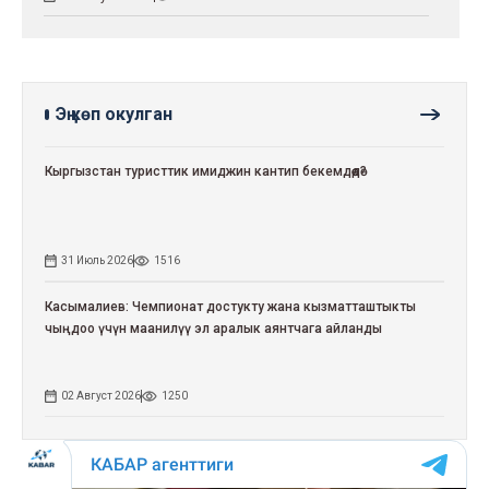
Эң көп окулган
Кыргызстан туристтик имиджин кантип бекемдөөдө?
31 Июль 2026
1516
Касымалиев: Чемпионат достукту жана кызматташтыкты
чыңдоо үчүн маанилүү эл аралык аянтчага айланды
02 Август 2026
1250