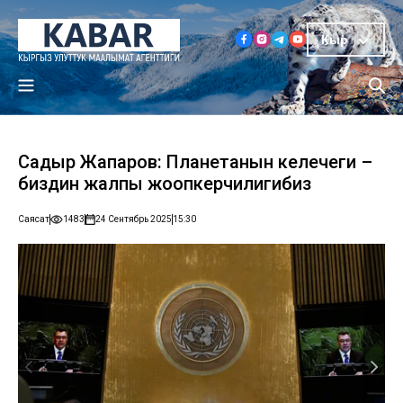
Кыр
Садыр Жапаров: Планетанын келечеги –
биздин жалпы жоопкерчилигибиз
Саясат
1483
24 Сентябрь 2025
15:30