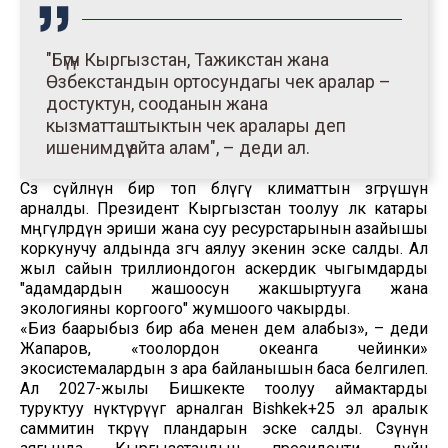
"Бүгүн Кыргызстан, Тажикстан жана
Өзбекстандын ортосундагы чек аралар –
достуктун, сооданын жана
кызматташтыктын чек аралары деп
ишенимдүү айта алам", – деди ал.
Сөз сүйлөөнүн бир топ бөлүгү климаттын өзгөрүшүнө
арналды. Президент Кыргызстан тоолуу өлкө катары
мөңгүлөрдүн эриши жана суу ресурстарынын азайышы
коркунучу алдында өзгөчө аялуу экенин эске салды. Ал
жыл сайын триллиондогон аскердик чыгымдарды
"адамдардын жашоосун жакшыртууга жана
экологияны коргоого" жумшоого чакырды.
«Биз баарыбыз бир аба менен дем алабыз», – деди
Жапаров, «тоолордон океанга чейинки»
экосистемалардын өз ара байланышын баса белгилеп.
Ал 2027-жылы Бишкекте тоолуу аймактарды
туруктуу өнүктүрүүгө арналган Bishkek+25 эл аралык
саммитин өткөрүү пландарын эске салды. Сөзүнүн