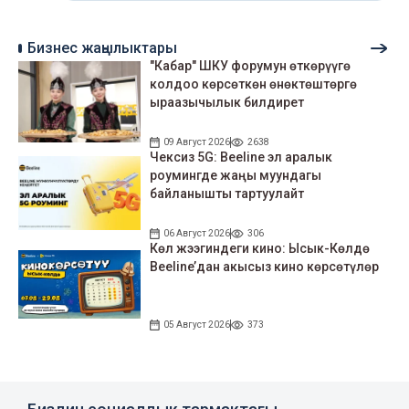
Бизнес жаңылыктары
"Кабар" ШКУ форумун өткөрүүгө
колдоо көрсөткөн өнөктөштөргө
ыраазычылык билдирет
09 Август 2026
2638
Чексиз 5G: Beeline эл аралык
роумингде жаңы муундагы
байланышты тартуулайт
06 Август 2026
306
Көл жээгиндеги кино: Ысык-Көлдө
Beeline’дан акысыз кино көрсөтүлөр
05 Август 2026
373