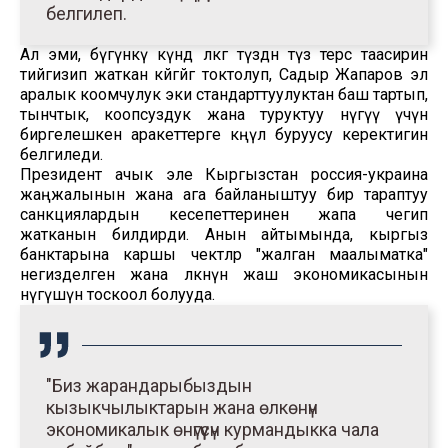
белгилеп.
Ал эми, бүгүнкү күндө өлкөгө түздөн түз терс таасирин
тийгизип жаткан көйгөйгө токтолуп, Садыр Жапаров эл
аралык коомчулук эки стандарттуулуктан баш тартып,
тынчтык, коопсуздук жана туруктуу өнүгүү үчүн
биргелешкен аракеттерге көңүл буруусу керектигин
белгиледи.
Президент ачык эле Кыргызстан россия-украина
жаңжалынын жана ага байланыштуу бир тараптуу
санкциялардын кесепеттеринен жапа чегип
жатканын билдирди. Анын айтымында, кыргыз
банктарына каршы чектөөлөр "жалган маалыматка"
негизделген жана өлкөнүн жаш экономикасынын
өнүгүшүнө тоскоол болууда.
"Биз жарандарыбыздын
кызыкчылыктарын жана өлкөнүн
экономикалык өнүгүүсүн курмандыкка чала