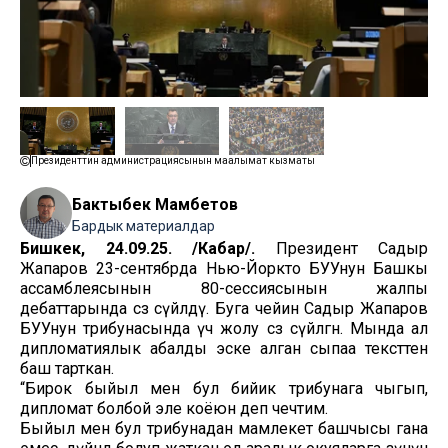
Президенттин администрациясынын маалымат кызматы
Бактыбек Мамбетов
Бардык материалдар
Бишкек, 24.09.25. /Кабар/.
Президент Садыр
Жапаров 23-сентябрда Нью-Йоркто БУУнун Башкы
ассамблеясынын 80-сессиясынын жалпы
дебаттарында сөз сүйлөдү. Буга чейин Садыр Жапаров
БУУнун трибунасында үч жолу сөз сүйлөгөн. Мында ал
дипломатиялык абалды эске алган сыпаа тексттен
баш тарткан.
“Бирок быйыл мен бул бийик трибунага чыгып,
дипломат болбой эле коёюн деп чечтим.
Быйыл мен бул трибунадан мамлекет башчысы гана