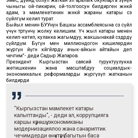
эмес, дүйнөдө болуп жаткан эл аралык окуяларга өзүнүн
чыныгы ой-пикирин, ой-толгоосун билдирген жөнөкөй
адам, өз мамлекетинин жөнөкөй жараны катары сөз
сүйлөгүм келип турат.
Быйыл менин БУУнун Башкы ассамблеясына сөз сүйлөө
үчүн төртүнчү жолку келишим. Үч жыл катары менен
келип-кетип, кулакка жагымдуу, жакшынакай сөздөрдү
сүйлөдүм. Бүгүн мен миллиондогон кишилердин
жүрөгүн өйүгөн көйгөйлөрдү ачык-айкын айтайын деп
чечтим”- деди Садыр Жапаров.
Президент Кыргызстан саясий туруктуулукка
жетишкенин жана масштабдуу социалдык-
экономикалык реформаларды жүргүзүп жатканын
билдирди.
"Кыргызстан мамлекет катары
калыптанды", - деди ал, коррупцияга
каршы күрөшүү, экономиканы
модернизациялоо жана санариптик
чечимдерди өнүктүрүү багытын баса