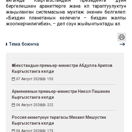
аягында Кыргызстандын президенти дүйнө
биргелешкен аракеттерге жана көп тараптуулуктун
жаңыланган системасына муктаж экенин белгилеп:
«Биздин планетанын келечеги – биздин жалпы
жоопкерчилигибиз», – деп сөзүн жыйынтыктады ал.
Тема боюнча
Өзбекстандын премьер-министри Абдулла Арипов
Кыргызстанга келди
07 Август 2026
155
Армениянын премьер-министри Никол Пашинян
Кыргызстанга келди
06 Август 2026
222
Россия өкмөтүнүн төрагасы Михаил Мишустин
Кыргызстанга келди
06 Август 2026
175