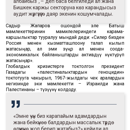
албайбыз", – деп баса белгиледи ал жана
Бишкек каржы секторуна көз карандысыз
аудит жүргүзүүгө даяр экенин кошумчалады.
Садыр Жапаров ошондой эле Батыш
мамлекеттеринин мамилелериндеги карама-
каршылыктар тууралуу мындай деди: «Силер бизден
Россия менен кызматташпоону талап кылып
жатасыңар, ал эми өзүңөр ал менен соода-
экономикалык байланыштарды активдүү өнүктүрүп
жатасыңар».
Глобалдык кризистерге токтолгон президент
Газадагы «палестиналыктардын геноцидин»
токтотууга чакырып, 1967-жылдагы чек аралардын
негизинде эки мамлекетти – Израилди жана
Палестинаны – түзүүнү колдоду.
«Эмне үчүн биз карапайым адамдардын
жана бейкүнөө балдардын массалык түрдө
өлүмүнө жол берип жатабыз?» кейиди ал.