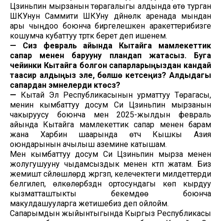
Цзиньпин мырзанын төрагалыгы алдында өтө турган
ШКУнун Саммити ШКУну дүйнөлүк аренада мындан
ары чыңдоо боюнча биргелешкен аракеттерибизге
кошумча кубаттуу түрткү берет деп ишенем.
—
Сиз февраль айында Кытайга мамлекеттик
сапар менен барууну пландап жатасыз. Буга
чейинки Кытайга болгон сапарларыңыздан кандай
таасир алдыңыз эле, бөлүшө кетсеңиз? Алдыдагы
сапардан эмнелерди күтөсүз?
—
Кытай Эл Республикасынын урматтуу Төрагасы,
менин кымбаттуу досум Си Цзиньпин мырзанын
чакыруусу боюнча мен 2025-жылдын февраль
айында Кытайга мамлекеттик сапар менен барам
жана Харбин шаарында өтүүчү Кышкы Азия
оюндарынын ачылыш аземине катышам.
Мен кымбаттуу досум Си Цзиньпин мырза менен
жолугушууну чыдамсыздык менен күтүп жатам. Биз
жемиштүү сүйлөшүүлөрдү жүргүзүп, келечектеги милдеттерди
белгилеп, өлкөлөрүбүздүн ортосундагы көп кырдуу
кызматташтыкты бекемдөө боюнча
макулдашууларга жетишебиз деп ойлойм.
Сапарымдын жыйынтыгында Кыргыз Республикасы