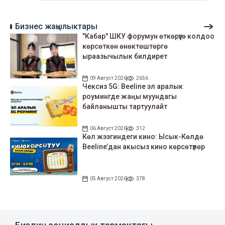
Бизнес жаңылыктары
"Кабар" ШКУ форумун өткөрүүгө колдоо
көрсөткөн өнөктөштөргө
ыраазычылык билдирет
09 Август 2026
2656
Чексиз 5G: Beeline эл аралык
роумингде жаңы муундагы
байланышты тартуулайт
06 Август 2026
312
Көл жээгиндеги кино: Ысык-Көлдө
Beeline’дан акысыз кино көрсөтүлөр
05 Август 2026
378