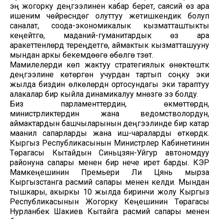
эң жогорку деңгээлинен кабар берет, саясий өз ара
ишеним чөйрөсүндөгү олуттуу жетишкендик болуп
саналат, соода-экономикалык кызматташтыкты
кеңейтүүгө, маданий-гуманитардык өз ара
аракеттенүүлөрдү тереңдетүүгө, аймактык кызматташууну
мындан аркы бекемдөөгө өбөлгө түзөт.
Мамилелерди көп жактуу стратегиялык өнөктөштүк
деңгээлине көтөргөн учурдан тартып соңку эки
жылда биздин өлкөлөрдүн ортосундагы эки тараптуу
алакалар бир кыйла динамикалуу мүнөзгө ээ болду.
Биз парламенттердин, өкмөттөрдүн,
министрликтердин жана ведомстволордун,
аймактардын башчыларынын деңгээлинде бир катар
маанилүү сапарларды жана иш-чараларды өткөрдүк.
Кыргыз Республикасынын Министрлер Кабинетинин
Төрагасы Кытайдын Синьцзян-Уйгур автономдуу
районуна сапары менен бир нече ирет барды. КЭР
Мамкеңешинин Премьери Ли Цянь мырза
Кыргызстанга расмий сапары менен келди. Мындан
тышкары, акыркы 10 жылда биринчи жолу Кыргыз
Республикасынын Жогорку Кеңешинин Төрагасы
Нурланбек Шакиев Кытайга расмий сапары менен