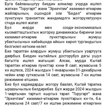
Буга байланыштуу биздин өлкөлөр учурда иштеп
жаткан “Торугарт” жана “Эркечтам” көзөмөл-өткөрмө
жайларынын, ошондой эле “Бедел” өткөрмө
пунктунун транзиттик жөндөмдүүлүгүн жогорулатуунун
үстүндө иштеп жатат.
Бул жерде мен соода-экономикалык
кызматташтыктын жогорку динамикасы биринчи эки
көзөмөл-өткөрмө пункттарынын жумуш
убактысынын көбөйүшүндө айкын көрүнүп тургандыгын
белгилеп кетким келет.
Биз тараптан алардын жумуш убактысын узартууга
даярбыз. Биздин кытайлык досторубуз дагы ушул
багытта иштеп жатышат. Алсак, мурда Кытай
тараптан өткөрмө пункттар күнүнө 8 саат, жумасына 5
күн иштесе, 2024-жылдын 1-январынан 31-декабрына
чейин алар суткасына 14 саат, жумасына 7 күн иштөө
режимине өтүшкөн.
Биз бул кадамдарды жогору баалап, Кытай тарапка
ыраазычылык билдиребиз. Бул жерде 2024-жылдын
1-мартынан тартып кыргыз тарап “Торугарт” жана
“Эркечтам” көзөмөл-өткөрмө пункттарын күнү-түнү, б.а.
жумасына 24 саат/7 күн иштөө режимине өткөргөнүн