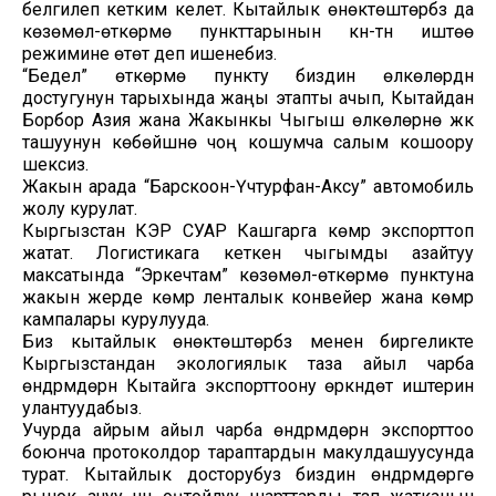
белгилеп кетким келет. Кытайлык өнөктөштөрүбүз да
көзөмөл-өткөрмө пункттарынын күнү-түнү иштөө
режимине өтөт деп ишенебиз.
“Бедел” өткөрмө пункту биздин өлкөлөрдүн
достугунун тарыхында жаңы этапты ачып, Кытайдан
Борбор Азия жана Жакынкы Чыгыш өлкөлөрүнө жүк
ташуунун көбөйүшүнө чоң кошумча салым кошоору
шексиз.
Жакын арада “Барскоон-Үчтурфан-Аксу” автомобиль
жолу курулат.
Кыргызстан КЭР СУАР Кашгарга көмүр экспорттоп
жатат. Логистикага кеткен чыгымды азайтуу
максатында “Эркечтам” көзөмөл-өткөрмө пунктуна
жакын жерде көмүр ленталык конвейер жана көмүр
кампалары курулууда.
Биз кытайлык өнөктөштөрүбүз менен биргеликте
Кыргызстандан экологиялык таза айыл чарба
өндүрүмдөрүн Кытайга экспорттоону өркүндөтүү иштерин
улантуудабыз.
Учурда айрым айыл чарба өндүрүмдөрүн экспорттоо
боюнча протоколдор тараптардын макулдашуусунда
турат. Кытайлык досторубуз биздин өндүрүмдөргө