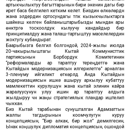
артыкчылыктуу багыттарынын бири экенин дагы бир
ирет баса белгилеп кетким келет. Биздин өлкөлөрдүн
жана элдердин ортосундагы түпкү кызыкчылыктарга
шайкеш келген байланыштарыбызды мындан ары
өнүктүрүүгө тоскоолдук кылуучу кандайдыр бир
принципиалдуу жана талаш-тартыштуу маселелердин
жоктугу кубандырат.
Баарыбызга белгилүү болгондой, 2024-жылы июлда
20-чакырылыштагы Кытай Коммунисттик
партиясынын Борбордук Комитетинин
“реформаларды ар тараптуу тереңдетүүгө жана
Кытайдын модернизациясын илгерилетүүгө” арналган
3-пленуму ийгиликтүү өткөрүлдү. Анда Кытайдын
модернизациясын ишке ашыруу аркылуу кубаттуу
мамлекеттин курулушун жана кытай элинин кайра
жаралуусунун улуу ишин ар тараптуу алдыга
жылдыруу үчүн жаңы стратегиялык пландар иштелип
чыккан.
Биз Кытай тарабынан сунушталган Адамзаттын
жалпы тагдырынын коомчулугун куруу
концепциясын, “Бир алкак, бир жол” демилгесин,
Ынак коңшулук дипломатия концепциясын, ошондой