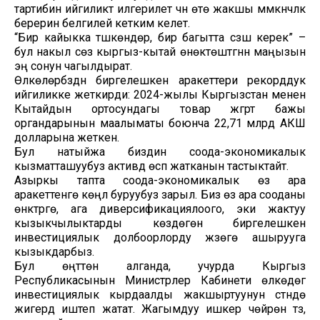
тартибин ийгиликтүү илгерилетүү үчүн өтө жакшы мүмкүнчүлүк
берерин белгилей кетким келет.
“Бир кайыкка түшкөндөр, бир багытта сүзүшү керек” –
бул накыл сөз кыргыз-кытай өнөктөштүгүнүн маңызын
эң сонун чагылдырат.
Өлкөлөрүбүздүн биргелешкен аракеттери рекорддук
ийгиликке жеткирди: 2024-жылы Кыргызстан менен
Кытайдын ортосундагы товар жүгүртүү бажы
органдарынын маалыматы боюнча 22,71 млрд АКШ
долларына жеткен.
Бул натыйжа биздин соода-экономикалык
кызматташуубуз активдүү өсүп жатканын тастыктайт.
Азыркы тапта соода-экономикалык өз ара
аракеттенүүгө көңүл буруубуз зарыл. Биз өз ара сооданы
өнүктүрүүгө, ага диверсификациялоого, эки жактуу
кызыкчылыктарды көздөгөн биргелешкен
инвестициялык долбоорлорду жүзөгө ашырууга
кызыкдарбыз.
Бул өңүттөн алганда, учурда Кыргыз
Республикасынын Министрлер Кабинети өлкөдөгү
инвестициялык кырдаалды жакшыртуунун үстүндө
жигердүү иштеп жатат. Жагымдуу ишкер чөйрөнү түзүү,