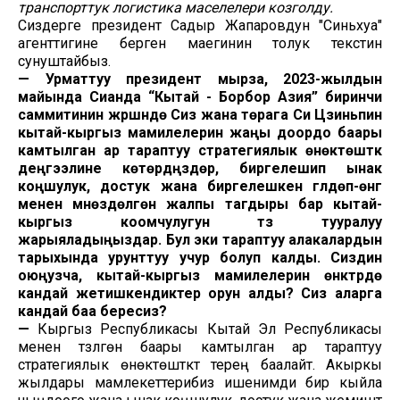
транспорттук логистика маселелери козголду.
Сиздерге президент Садыр Жапаровдун "Синьхуа"
агенттигине берген маегинин толук текстин
сунуштайбыз.
—
Урматтуу президент мырза, 2023-жылдын
майында Сианда “Кытай - Борбор Азия” биринчи
саммитинин жүрүшүндө Сиз жана төрага Си Цзиньпин
кытай-кыргыз мамилелерин жаңы доордо баары
камтылган ар тараптуу стратегиялык өнөктөштүк
деңгээлине көтөрдүңүздөр, биргелешип ынак
коңшулук, достук жана биргелешкен гүлдөп-өнүгүү
менен мүнөздөлгөн жалпы тагдыры бар кытай-
кыргыз коомчулугун түзүү тууралуу
жарыяладыңыздар. Бул эки тараптуу алакалардын
тарыхында урунттуу учур болуп калды. Сиздин
оюңузча, кытай-кыргыз мамилелерин өнүктүрүүдө
кандай жетишкендиктер орун алды? Сиз аларга
кандай баа бересиз?
—
Кыргыз Республикасы Кытай Эл Республикасы
менен түзүлгөн баары камтылган ар тараптуу
стратегиялык өнөктөштүктү терең баалайт. Акыркы
жылдары мамлекеттерибиз ишенимди бир кыйла