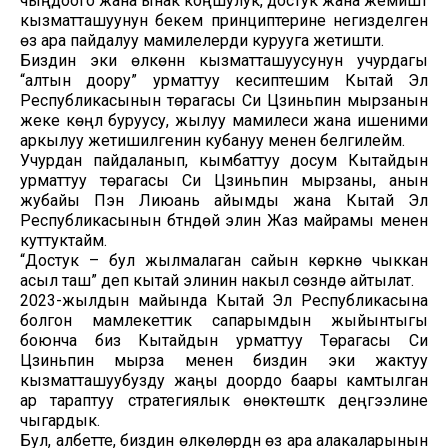
чыңдоого жана ынак коңшулук, достук жана жемиштүү
кызматташуунун бекем принциптерине негизделген
өз ара пайдалуу мамилелерди курууга жетишти.
Биздин эки өлкөнүн кызматташуусунун учурдагы
“алтын доору” урматтуу кесиптешим Кытай Эл
Республикасынын төрагасы Си Цзиньпин мырзанын
жеке көңүл буруусу, жылуу мамилеси жана ишеними
аркылуу жетишилгенин кубануу менен белгилейм.
Учурдан пайдаланып, кымбаттуу досум Кытайдын
урматтуу төрагасы Си Цзиньпин мырзаны, анын
жубайы Пэн Лиюань айымды жана Кытай Эл
Республикасынын бүтүндөй элин Жаз майрамы менен
куттуктайм.
“Достук – бул жылмалаган сайын көркүнө чыккан
асыл таш” деп кытай элинин накыл сөзүндө айтылат.
2023-жылдын майында Кытай Эл Республикасына
болгон мамлекеттик сапарымдын жыйынтыгы
боюнча биз Кытайдын урматтуу Төрагасы Си
Цзиньпин мырза менен биздин эки жактуу
кызматташуубузду жаңы доордо баары камтылган
ар тараптуу стратегиялык өнөктөштүк деңгээлине
чыгардык.
Бул, албетте, биздин өлкөлөрдүн өз ара алакаларынын