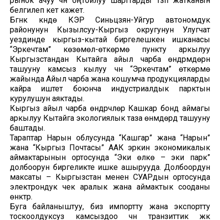
рынок ачуу үчүн оңтойлуу шарттарды түзүп жатканын
белгилеп кетүү кажет.
Бүгүнкү күндө КЭР Синьцзян-Уйгур автономдук
районунун Кызылсуу-Кыргыз округунун Улугчат
уездинде кыргыз-кытай биргелешкен ишканасы
“Эркечтам” көзөмөл-өткөрмө пункту аркылуу
Кыргызстандан Кытайга айыл чарба өндүрүмдөрүн
ташууну камсыз кылуу үчүн “Эркечтам” өткөрмө
жайында Айыл чарба жана кошумча продукцияларды
кайра иштетүү боюнча индустриалдык парктын
курулушун аяктады.
Кыргыз айыл чарба өндүрүүчүлөрү Кашкар бонд аймагы
аркылуу Кытайга экологиялык таза өнүмдөрдү ташууну
баштады.
Тараптар Нарын облусунда “Кашгар” жана “Нарын”
жана “Кыргыз Почтасы” ААК эркин экономикалык
аймактарынын ортосунда “Эки өлкө – эки парк”
долбоорун биргеликте ишке ашырууда. Долбоордун
максаты – Кыргызстан менен СУАРдын ортосунда
электрондук чек аралык жана аймактык сооданы
өнүктүрүү.
Буга байланыштуу, биз импортту жана экспортту
тоскоолдуксуз камсыздоо үчүн транзиттик жүк