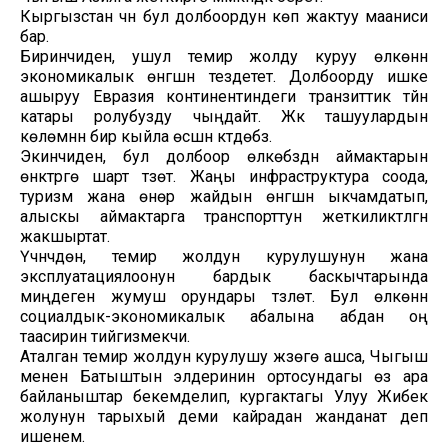
Кыргызстан үчүн бул долбоордун көп жактуу мааниси
бар.
Биринчиден, ушул темир жолду куруу өлкөнүн
экономикалык өнүгүшүн тездетет. Долбоорду ишке
ашыруу Евразия континентиндеги транзиттик түйүн
катары ролубузду чыңдайт. Жүк ташуулардын
көлөмүнүн бир кыйла өсүшүн күтүүдөбүз.
Экинчиден, бул долбоор өлкөбүздүн аймактарын
өнүктүрүүгө шарт түзөт. Жаңы инфраструктура соода,
туризм жана өнөр жайдын өнүгүшүн ыкчамдатып,
алыскы аймактарга транспорттун жеткиликтүүлүгүн
жакшыртат.
Үчүнчүдөн, темир жолдун курулушунун жана
эксплуатациялоонун бардык баскычтарында
миңдеген жумуш орундары түзүлөт. Бул өлкөнүн
социалдык-экономикалык абалына абдан оң
таасирин тийгизмекчи.
Аталган темир жолдун курулушу жүзөгө ашса, Чыгыш
менен Батыштын элдеринин ортосундагы өз ара
байланыштар бекемделип, кургактагы Улуу Жибек
жолунун тарыхый деми кайрадан жанданат деп
ишенем.