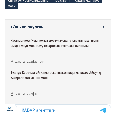
Кытай Эл Республикасына
Президент
Садыр Жапаров
маек
Эң көп окулган
Касымалиев: Чемпионат достукту жана кызматташтыкты
чыңдоо үчүн маанилүү эл аралык аянтчага айланды
02 Август 2026
1254
Түштүк Кореяда ийгиликке жетишкен кыргыз кызы Айсулуу
Аширалиева менен маек
02 Август 2026
1171