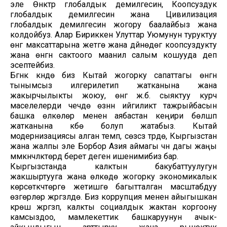
эле Өнүктүрүү глобалдык демилгесин, Коопсуздук
глобалдык демилгесин жана Цивилизация
глобалдык демилгесин жогору баалайбыз жана
колдойбуз. Алар Бириккен Улуттар Уюмунун туруктуу
өнүгүү максаттарына жетүүгө жана дүйнөдөгү коопсуздукту
жана өнүгүүнү сактоого маанилүү салым кошууда деп
эсептейбиз.
Бүгүнкү күндө биз Кытай жогорку сапаттагы өнүгүүнү
тынымсыз илгерилетип жатканына жана
жакырчылыкты жоюу, өнүгүү ж.б. сыяктуу курч
маселелерди чечүүдө өзүнүн ийгиликтүү тажрыйбасын
башка өлкөлөр менен аябастан кеңири бөлүшүп
жатканына күбө болуп жатабыз. Кытай
модернизациясы алган темп, сөзсүз түрдө, Кыргызстан
жана жалпы эле Борбор Азия аймагы үчүн дагы жаңы
мүмкүнчүлүктөрдү берет деген ишенимибиз бар.
Кыргызстанда калктын бакубаттуулугун
жакшыртууга жана өлкөдө жогорку экономикалык
көрсөткүчтөргө жетишүүгө багытталган масштабдуу
өзгөрүүлөр жүргүзүлүүдө. Биз коррупция менен айыгышкан
күрөш жүргүзүп, калкты социалдык жактан коргоону
камсыздоо, мамлекеттик башкаруунун ачык-