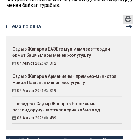
менен байкап турабыз.
Тема боюнча
Садыр Жапаров ЕАЭБге мүчө мамлекеттердин
өкмөт башчылары менен жолугушту
07 Август 2026
312
Садыр Жапаров Армениянын премьер-министри
Никол Пашинян менен жолугушту
07 Август 2026
319
Президент Садыр Жапаров Россиянын
региондорунун жетекчилерин кабыл алды
06 Август 2026
489