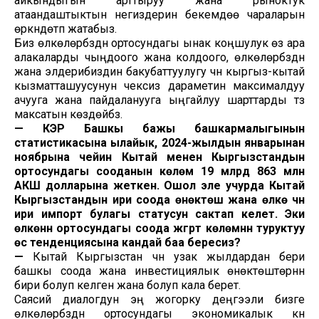
айкындыгын арттыруу жана рыноктук
атаандаштыктын негиздерин бекемдөө чараларын
өркүндөтүп жатабыз.
Биз өлкөлөрүбүздүн ортосундагы ынак коңшулук өз ара
алакаларды чыңдоого жана колдоого, өлкөлөрүбүздүн
жана элдерибиздин бакубаттуулугу үчүн кыргыз-кытай
кызматташуусунун чексиз дараметин максималдуу
ачууга жана пайдаланууга ыңгайлуу шарттарды түзүү
максатын көздөйбүз.
— КЭР Башкы бажы башкармалыгынын
статистикасына ылайык, 2024-жылдын январынан
ноябрына чейин Кытай менен Кыргызстандын
ортосундагы сооданын көлөмү 19 млрд 863 млн
АКШ долларына жеткен. Ошол эле учурда Кытай
Кыргызстандын ири соода өнөктөшү жана өлкө үчүн
ири импорт булагы статусун сактап келет. Эки
өлкөнүн ортосундагы соода жүгүртүү көлөмүнүн туруктуу
өсүү тенденциясына кандай баа бересиз?
—
Кытай Кыргызстан үчүн узак жылдардан бери
башкы соода жана инвестициялык өнөктөштөрүнүн
бири болуп келген жана болуп кала берет.
Саясий диалогдун эң жогорку деңгээли бизге
өлкөлөрүбүздүн ортосундагы экономикалык күн