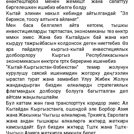
өнөктөштөрүбүз менен жемиштүү жана сапаттуу
биргелешкен ишибиз өбөлгө болду.
Кытай элинин накыл кебинде айтылгандай: “Эл
бириксе, тоосу алтынга айланат”.
Мен баса белгилеп айта кетсем, тышкы
инвестицияларды тартпастан, экономиканы тез өнүктүрүү
мүмкүн эмес. Жана биз Кытайдын бай жана көп
кырдуу тажрыйбасын колдонсок деген ниеттебиз. Өз
ара пайдалуу кыргыз-кытай инвестициялык
долбоорлору Кыргыз Республикасынын
экономикасын өнүктүрүүгө түрткү берерине ишенебиз.
“Кытай-Кыргызстан-Өзбекстан” темир жолунун
курулушу саясий ишенимдин жогорку деңгээлин
ырастап турат жана заманбап Улуу Жибек Жолун
жандандырган биздин өлкөлөрдүн стратегиялык
флагмандык долбоору болууга багытталган деп
айтсам жаңылышпайм.
Бул каттам жөн гана транспорттук коридор эмес. Ал
Кытайдан Кыргызстанга, ошондой эле Борбор Азия
жана Жакынкы Чыгыш өлкөлөрүнө, Түркияга, Европага
жана андан тышкары өлкөлөргө жүктөрдү жеткирүүнү
камсыздайт. Бул биздин жүктөрдү Түштүк жана Түштүк-
Чыгыш Азияга жеткирүүгө мүмкүндүк берет.