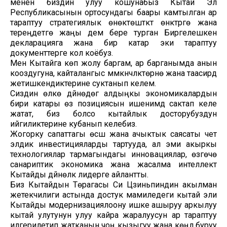
менен биздин улуу кошунабыз Кытай Эл
Республикасынын ортосундагы баары камтылган ар
тараптуу стратегиялык өнөктөштүктү өнүктүрүүгө жана
тереңдетүүгө жаңы дем бере турган Биргелешкен
декларацияга жана бир катар эки тараптуу
документтерге кол коёбуз.
Мен Кытайга көп жолу баргам, ар барганымда анын
кооздугуна, кайталангыс мүмкүнчүлүктөрүнө жана таасирдүү
жетишкендиктерине суктанып келем.
Сиздин өлкө дүйнөдөгү алдыңкы экономикалардын
бири катары өз позициясын ишенимдүү сактап келе
жатат, биз болсо кытайлык досторубуздун
ийгиликтерине кубанып келебиз.
Жогорку сапаттагы өсүш жана ачыктык саясаты чет
элдик инвестицияларды тартууда, ал эми акыркы
технологиялар тармагындагы инновациялар, өзгөчө
санариптик экономика жана жасалма интеллект
Кытайды дүйнөлүк лидерге айлантты.
Биз Кытайдын Төрагасы Си Цзиньпиндин акылман
жетекчилиги астында достук мамиледеги кытай эли
Кытайды модернизациялоону ишке ашыруу аркылуу
кытай улутунун улуу кайра жаралуусун ар тараптуу
илгерилетип жатканын чоң кызыгуу жана көңүл буруу