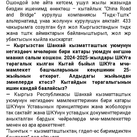
Ошондой эле айта кетсем, ушул жылы жазында
биздин ишенимдүү өнөктөш – кытайлык “China Road
and Bridge” курулуш компаниясы “Түндүк-Түштүк”
альтернативдүү унаа жолунун курулушун аяктайт. 433
чакырымга созулган бул жол Кыргызстандын түндүк
жана түштүк аймактарын байланыштырып, жол жүрүү
убактысын кыйла кыскартат.
—
Кыргызстан Шанхай кызматташтык уюмунун
негиздөөчү мүчөлөрүнүн бири катары уюмдун өнүгүшүнө
маанилүү салым кошкон. 2024-2025-жылдары ШКУга
төрагалык кылган Кытай быйыл ШКУга мүчө-
мамлекет башчыларынын кеңешинин 25-
жыйынын өткөрөт. Алдыдагы жыйындан
эмнелерди күтөсүз? Кытайдын төрагалыгынын
ишин кандай баалайсыз?
—
Кыргыз Республикасы Шанхай кызматташтык
уюмунун негиздөөчү мамлекеттеринин бири катары
ШКУнун Уставынын принциптерин жана жоболорун
так сактайт жана ШКУнун уставдык документтеринде
аныкталган бардык чөйрөлөрдө мүчө-мамлекеттер
менен өз ара аракеттенет.
“Тынчтык – кызматташтыктан, гүлдөп-өсүү биримдиктен