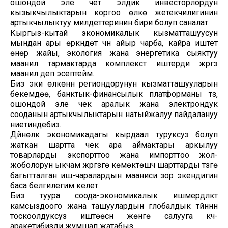
ошондой эле чет элдик инвесторлордун
кызыкчылыктарын коргоо өлкө жетекчилигинин
артыкчылыктуу милдеттеринин бири болуп саналат.
Кыргыз-кытай экономикалык кызматташуусун
мындан ары өркүндөтүү үчүн айыр чарба, кайра иштетүү
өнөр жайы, экология жана энергетика сыяктуу
маанилүү тармактарда комплекстүү иштерди жүргүзүү
маанилүү деп эсептейм.
Биз эки өлкөнүн региондорунун кызматташууларын
бекемдөө, банктык-финансылык платформаны түзүү,
ошондой эле чек аралык жана электрондук
сооданын артыкчылыктарын натыйжалуу пайдалануу
ниетиндебиз.
Дүйнөлүк экономикадагы кырдаал туруксуз болуп
жаткан шартта чек ара аймактары аркылуу
товарларды экспорттоо жана импорттоо жол-
жоболорун ыкчам жүргүзүүгө көмөктөшүүчү шарттарды түзүүгө
багытталган иш-чаралардын мааниси зор экендигин
баса белгилегим келет.
Биз туура соода-экономикалык ишмердүүлүктү
камсыздоого жана ташуулардын глобалдык түйүнүнүн
тоскоолдуксуз иштөөсүн жөнгө салууга күч-
аракетибизди жумшап жатабыз.