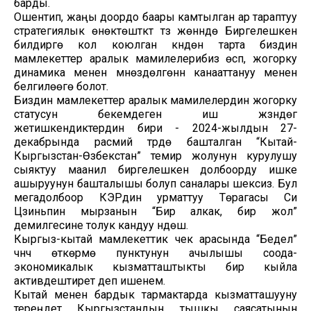
барды.
Ошентип, жаңы доордо баары камтылган ар тараптуу
стратегиялык өнөктөштүктү түзүү жөнүндө Биргелешкен
билдирүүгө кол коюлган күндөн тарта биздин
мамлекеттер аралык мамилелерибиз өсүп, жогорку
динамика менен мүнөздөлгөнүн канааттануу менен
белгилөөгө болот.
Биздин мамлекеттер аралык мамилелердин жогорку
статусун бекемдеген иш жүзүндөгү
жетишкендиктердин бири - 2024-жылдын 27-
декабрында расмий түрдө башталган “Кытай-
Кыргызстан-Өзбекстан” темир жолунун курулушу
сыяктуу маанилүү биргелешкен долбоорду ишке
ашыруунун башталышы болуп саналары шексиз. Бул
мегадолбоор КЭРдин урматтуу Төрагасы Си
Цзиньпин мырзанын “Бир алкак, бир жол”
демилгесине толук кандуу үндөш.
Кыргыз-кытай мамлекеттик чек арасында “Бедел”
үчүнчү өткөрмө пунктунун ачылышы соода-
экономикалык кызматташтыкты бир кыйла
активдештирет деп ишенем.
Кытай менен бардык тармактарда кызматташууну
тереңдетүү Кыргызстандын тышкы саясатынын