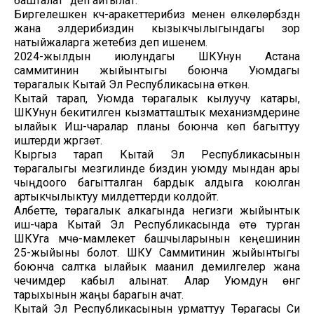
башталат” деп айтылат.
Биргелешкен күч-аракеттерибиз менен өлкөлөрүбүздүн
жана элдерибиздин кызыкчылыгындагы зор
натыйжаларга жетебиз деп ишенем.
2024-жылдын июлундагы ШКУнун Астана
саммитинин жыйынтыгы боюнча Уюмдагы
төрагалык Кытай Эл Республикасына өткөн.
Кытай тарап, Уюмда төрагалык кылуучу катары,
ШКУнун бекитилген кызматташтык механизмдерине
ылайык Иш-чаралар планы боюнча көп багыттуу
иштерди жүргүзөт.
Кыргыз тарап Кытай Эл Республикасынын
төрагалыгы мезгилинде биздин уюмду мындан ары
чыңдоого багытталган бардык алдыга коюлган
артыкчылыктуу милдеттерди колдойт.
Албетте, төрагалык алкагында негизги жыйынтык
иш-чара Кытай Эл Республикасында өтө турган
ШКУга мүчө-мамлекет башчыларынын кеңешинин
25-жыйыны болот. ШКУ Саммитинин жыйынтыгы
боюнча салтка ылайык маанилүү демилгелер жана
чечимдер кабыл алынат. Алар Уюмдун өнүгүү
тарыхынын жаңы барагын ачат.
Кытай Эл Республикасынын урматтуу Төрагасы Си