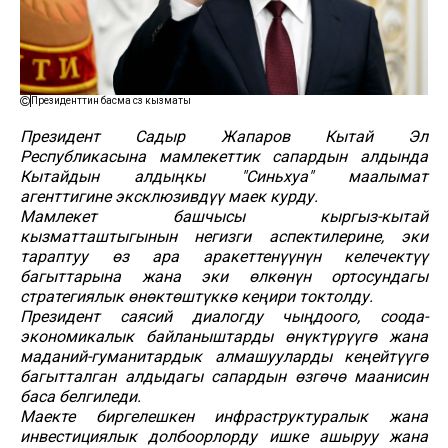
Президенттин басма сөз кызматы
Президент Садыр Жапаров Кытай Эл
Республикасына мамлекеттик сапардын алдында
Кытайдын алдыңкы "Синьхуа" маалымат
агенттигине эксклюзивдүү маек курду.
Мамлекет башчысы кыргыз-кытай
кызматташтыгынын негизги аспектилерине, эки
тараптуу өз ара аракеттенүүнүн келечектүү
багыттарына жана эки өлкөнүн ортосундагы
стратегиялык өнөктөштүккө кеңири токтолду.
Президент саясий диалогду чыңдоого, соода-
экономикалык байланыштарды өнүктүрүүгө жана
маданий-гуманитардык алмашууларды кеңейтүүгө
багытталган алдыдагы сапардын өзгөчө маанисин
баса белгиледи.
Маекте биргелешкен инфраструктуралык жана
инвестициялык долбоорлорду ишке ашыруу жана