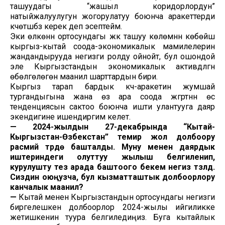
ташуудагы “жашыл коридорлордун”
натыйжалуулугун жогорулатуу боюнча аракеттерди
күчөтүшүбүз керек деп эсептейм.
Эки өлкөнүн ортосундагы жүк ташуу көлөмүнүн көбөйүшү
кыргыз-кытай соода-экономикалык мамилелерин
жандандырууда негизги ролду ойнойт, бул ошондой
эле Кыргызстандын экономикалык активдүүлүгүн
өбөлгөлөгөн маанилүү шарттардын бири.
Кыргыз тарап бардык күч-аракетин жумшай
тургандыгына жана өз ара соода жүгүртүүнүн өсүү
тенденциясын сактоо боюнча ишти улантууга даяр
экендигине ишендиргим келет.
— 2024-жылдын 27-декабрында “Кытай-
Кыргызстан-Өзбекстан” темир жол долбоору
расмий түрдө башталды. Муну менен даярдык
иштериндеги олуттуу жылыш белгиленип,
курулушту тез арада баштоого бекем негиз түзүлдү.
Сиздин оюңузча, бул кызматташтык долбоорлору
канчалык маанилүү?
—
Кытай менен Кыргызстандын ортосундагы негизги
биргелешкен долбоорлор 2024-жылы ийгиликке
жетишкенин туура белгиледиңиз. Буга кытайлык