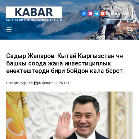
Кыр
Садыр Жапаров: Кытай Кыргызстан үчүн
башкы соода жана инвестициялык
өнөктөштөрдүн бири бойдон кала берет
Президент
1730
04 Февраль 2025
11:40