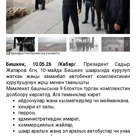
Президенттин басма сөз кызматы
Бишкек, 10.05.26 /Кабар/.
Президент Садыр
Жапаров бүгүн, 10-майда Бишкек шаарында курулуп
жаткан жаңы заманбап автобекет комплексинин
курулушунун жүрүшү менен таанышты.
Мамлекет башчысына 9 блоктон турган комплекстин
долбоору көрсөтүлдү. Ага төмөнкүлөр кирет:
айдоочулар жана кызматкерлер үчүн мейманкана,
кеңири күтүү залы,
перрон,
административдик имарат,
коммерциялык жайлар,
шаар аралык жана эл аралык автобустар үчүн унаа