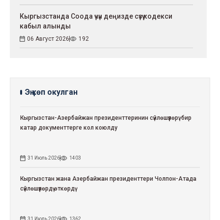
Кыргызстанда Соода үчүн деңизде сүзүү кодекси
кабыл алынды
06 Август 2026
192
Эң көп окулган
Кыргызстан-Азербайжан президенттеринин сүйлөшүүлөрү: бир
катар документтерге кол коюлду
31 Июль 2026
1403
Кыргызстан жана Азербайжан президенттери Чолпон-Атада
сүйлөшүүлөрдү өткөрдү
31 Июль 2026
1362