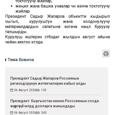
токтотуучу жайлар,
жеңил жана башка унаалар үчүн өзүнчө токтотуучу
жайлар.
Президент Садыр Жапаров объектти кыдырып
чыгып, курулуштун жана колдонулуучу
материалдардын сапатына өзгөчө көңүл бурууну
тапшырды.
Курулуш иштерин үстүбүздөгү жылдын август айына
чейин аяктоо күтүлүүдө.
Тема боюнча
Президент Садыр Жапаров Россиянын
региондорунун жетекчилерин кабыл алды
06 Август 2026
135
Президент: Кыргызстан менен Росссиянын соода
жүгүртүүсү 4 млрд долларга жакындады
06 Август 2026
343