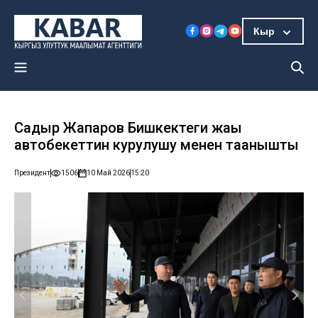
Кыр
Садыр Жапаров Бишкектеги жаңы
автобекеттин курулушу менен таанышты
Президент
1506
10 Май 2026
15:20