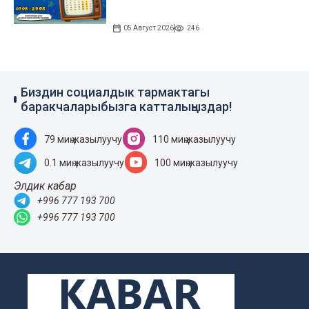
05 Август 2026
246
Биздин социалдык тармактагы
баракчаларыбызга катталыңыздар!
79 миң жазылуучу
110 миң жазылуучу
0.1 миң жазылуучу
100 миң жазылуучу
Элдик кабар
+996 777 193 700
+996 777 193 700