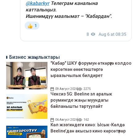
Бизнес жаңылыктары
"Кабар" ШКУ форумун өткөрүүгө колдоо
көрсөткөн өнөктөштөргө
ыраазычылык билдирет
09 Август 2026
2275
Чексиз 5G: Beeline эл аралык
роумингде жаңы муундагы
байланышты тартуулайт
06 Август 2026
162
Көл жээгиндеги кино: Ысык-Көлдө
Beeline’дан акысыз кино көрсөтүлөр