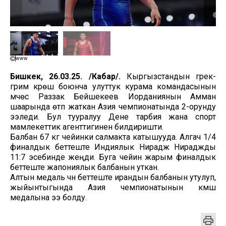
www
Бишкек, 26.03.25. /Кабар/.
Кыргызстандын грек-
грим күрөшү боюнча улуттук курама командасынын
мүчөсү Раззак Бейшекеев Иорданиянын Амман
шаарында өтүп жаткан Азия чемпионатында 2-орунду
ээледи. Бул тууралуу Дене тарбия жана спорт
мамлекеттик агенттигинен билдиришти.
Балбан 67 кг чейинки салмакта катышууда. Алгач 1/4
финалдык беттеште Индиялык Нирадж Нираджды
11:7 эсебинде жеңди. Буга чейин жарым финалдык
беттеште жапониялык балбанын уткан.
Алтын медаль үчүн беттеште ирандын балбанын утулуп,
жыйынтыгында Азия чемпионатынын күмүш
медалына ээ болду.