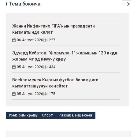
Тема боюнча
Жанни Инфантино FIFA`нын президенти
кызматында калат
06 Август 2026
227
Эдуард Кубатов: "Формула-1" жарышын 120 өлкөдөн
жарым млрд көрүүчү көрдү
05 Август 2026
434
Beeline менен Кыргыз футбол биримдиги
кызматташуунун кеңейтет
05 Август 2026
175
грек-рим күрөшү
Спорт
Раззак Бейшекеев