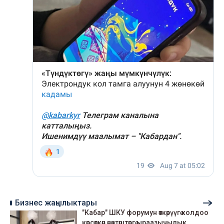
Бизнес жаңылыктары
"Кабар" ШКУ форумун өткөрүүгө колдоо
көрсөткөн өнөктөштөргө ыраазычылык