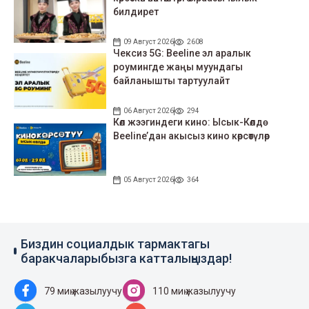
билдирет
09 Август 2026
2608
Чексиз 5G: Beeline эл аралык
роумингде жаңы муундагы
байланышты тартуулайт
06 Август 2026
294
Көл жээгиндеги кино: Ысык-Көлдө
Beeline’дан акысыз кино көрсөтүлөр
05 Август 2026
364
Биздин социалдык тармактагы
баракчаларыбызга катталыңыздар!
79 миң жазылуучу
110 миң жазылуучу