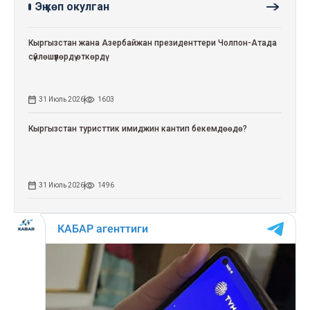
Эң көп окулган
Кыргызстан жана Азербайжан президенттери Чолпон-Атада
сүйлөшүүлөрдү өткөрдү
31 Июль 2026
1603
Кыргызстан туристтик имиджин кантип бекемдөөдө?
31 Июль 2026
1496