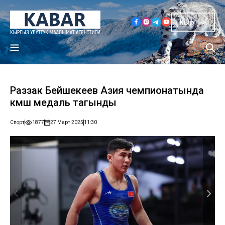
Кыр
Раззак Бейшекеев Азия чемпионатында
күмүш медаль тагынды
Спорт
1877
27 Март 2025
11:30