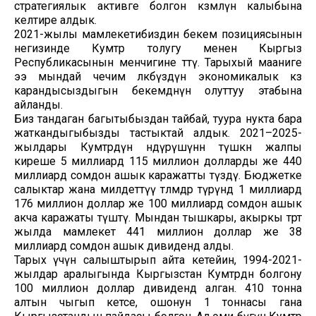
стратегиялык активге болгон көзөмөлүн калыбына
келтире алдык.
2021-жылы мамлекетибиздин бекем позициясынын
негизинде Кумтөр толугу менен Кыргыз
Республикасынын менчигине өттү. Тарыхый мааниге
ээ мындай чечим өлкөбүздүн экономикалык көз
карандысыздыгын бекемдөөнүн олуттуу этабына
айланды.
Биз тандаган багытыбыздан тайбай, туура нукта бара
жаткандыгыбызды тастыктай алдык. 2021–2025-
жылдары Кумтөрдүн өндүрүшүнөн түшкөн жалпы
киреше 5 миллиард 115 миллион долларды же 440
миллиард сомдон ашык каражатты түздү. Бюджетке
салыктар жана милдеттүү төлөмдөр түрүндө 1 миллиард
176 миллион доллар же 100 миллиард сомдон ашык
акча каражаты түштү. Мындан тышкары, акыркы төрт
жылда мамлекет 441 миллион доллар же 38
миллиард сомдон ашык дивиденд алды.
Тарых үчүн салыштырып айта кетейин, 1994-2021-
жылдар аралыгында Кыргызстан Кумтөрдөн болгону
100 миллион доллар дивиденд алган. 410 тонна
алтын чыгып кетсе, ошонун 1 тоннасы гана