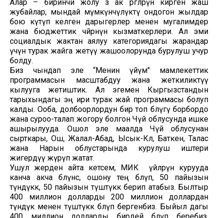
Алар – биринчи жолу өз ак өргөөлөрүнө кирген жаш
жубайлар, мындай мүмкүнчүлүктү ондогон жылдар
бою күтүп келген дарыгерлер менен мугалимдер
жана бюджеттик чөйрөнүн кызматкерлери. Ал эми
социалдык жактан аялуу категориядагы жарандар
үчүн турак жайга жетүү жашоолорунда бурулуш учур
болду.
Биз чындап эле “Менин үйүм" мамлекеттик
программасын масштабдуу жана жеткиликтүү
кылууга жетиштик. Ал эгемен Кыргызстандын
тарыхындагы эң ири турак жай программасы болуп
калды. Ооба, долбоорлордун бир топ бөлүгү борбордо
жана суроо-талап жогору болгон Чүй облусунда ишке
ашырылууда. Ошол эле маалда Чүй облусунан
сырткары, Ош, Жалал-Абад, Ысык-Көл, Баткен, Талас
жана Нарын облустарында курулуш иштери
жигердүү жүрүп жатат.
Ушул жерден айта кетсем, МИК үйлөрүн курууда
канча акча бөлүнсө, ошону тең бөлүп, 50 пайызын
түндүккө, 50 пайызын түштүккө берип атабыз. Былтыр
400 миллион долларды 200 миллион доллардан
түндүк менен түштүккө бөлүп бергенбиз. Быйыл дагы
400 миллион долларды бирдей бөлүп беребиз.