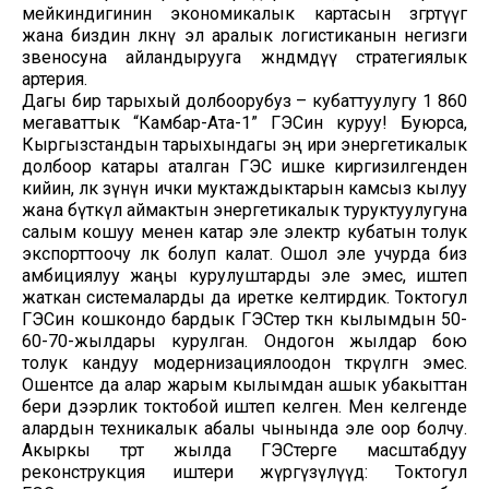
мейкиндигинин экономикалык картасын өзгөртүүгө
жана биздин өлкөнү эл аралык логистиканын негизги
звеносуна айландырууга жөндөмдүү стратегиялык
артерия.
Дагы бир тарыхый долбоорубуз – кубаттуулугу 1 860
мегаваттык “Камбар-Ата-1” ГЭСин куруу! Буюрса,
Кыргызстандын тарыхындагы эң ири энергетикалык
долбоор катары аталган ГЭС ишке киргизилгенден
кийин, өлкө өзүнүн ички муктаждыктарын камсыз кылуу
жана бүткүл аймактын энергетикалык туруктуулугуна
салым кошуу менен катар эле электр кубатын толук
экспорттоочу өлкө болуп калат. Ошол эле учурда биз
амбициялуу жаңы курулуштарды эле эмес, иштеп
жаткан системаларды да иретке келтирдик. Токтогул
ГЭСин кошкондо бардык ГЭСтер өткөн кылымдын 50-
60-70-жылдары курулган. Ондогон жылдар бою
толук кандуу модернизациялоодон өткөрүлгөн эмес.
Ошентсе да алар жарым кылымдан ашык убакыттан
бери дээрлик токтобой иштеп келген. Мен келгенде
алардын техникалык абалы чынында эле оор болчу.
Акыркы төрт жылда ГЭСтерге масштабдуу
реконструкция иштери жүргүзүлүүдө: Токтогул