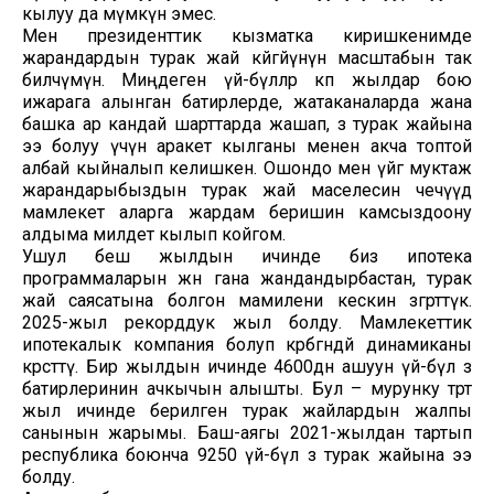
кылуу да мүмкүн эмес.
Мен президенттик кызматка киришкенимде
жарандардын турак жай көйгөйүнүн масштабын так
билчүмүн. Миңдеген үй-бүлөлөр көп жылдар бою
ижарага алынган батирлерде, жатаканаларда жана
башка ар кандай шарттарда жашап, өз турак жайына
ээ болуу үчүн аракет кылганы менен акча топтой
албай кыйналып келишкен. Ошондо мен үйгө муктаж
жарандарыбыздын турак жай маселесин чечүүдө
мамлекет аларга жардам беришин камсыздоону
алдыма милдет кылып койгом.
Ушул беш жылдын ичинде биз ипотека
программаларын жөн гана жандандырбастан, турак
жай саясатына болгон мамилени кескин өзгөрттүк.
2025-жыл рекорддук жыл болду. Мамлекеттик
ипотекалык компания болуп көрбөгөндөй динамиканы
көрсөттү. Бир жылдын ичинде 4600дөн ашуун үй-бүлө өз
батирлеринин ачкычын алышты. Бул – мурунку төрт
жыл ичинде берилген турак жайлардын жалпы
санынын жарымы. Баш-аягы 2021-жылдан тартып
республика боюнча 9250 үй-бүлө өз турак жайына ээ
болду.