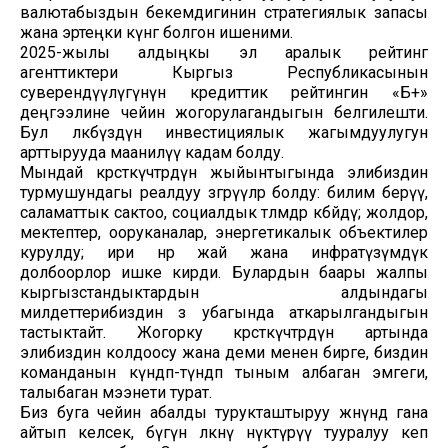
валютабыздын бекемдигинин стратегиялык запасы
жана эртеңки күнгө болгон ишеними.
2025-жылы алдыңкы эл аралык рейтинг
агенттиктери Кыргыз Республикасынын
суверендүүлүгүнүн кредиттик рейтингин «Б+»
деңгээлине чейин жогорулагандыгын белгилешти.
Бул өлкөбүздүн инвестициялык жагымдуулугун
арттырууда маанилүү кадам болду.
Мындай көрсөткүчтөрдүн жыйынтыгында элибиздин
турмушундагы реалдуу өзгөрүүлөр болду: билим берүү,
саламаттык сактоо, социалдык төлөмдөр көбөйдү; жолдор,
мектептер, ооруканалар, энергетикалык объектилер
курулду; ири өнөр жай жана инфратүзүмдүк
долбоорлор ишке кирди. Булардын баары жалпы
кыргызстандыктардын алдындагы
милдеттерибиздин өз убагында аткарылгандыгын
тастыктайт. Жогорку көрсөткүчтөрдүн артында
элибиздин колдоосу жана деми менен бирге, биздин
команданын күндөп-түндөп тыным албаган эмгеги,
талыбаган мээнети турат.
Биз буга чейин абалды турукташтыруу жөнүндө гана
айтып келсек, бүгүн өлкөнү өнүктүрүү тууралуу кеп