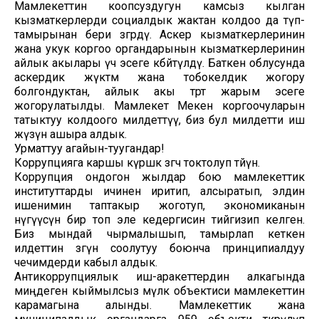
Мамлекеттин коопсуздугун камсыз кылган
кызматкерлерди социалдык жактан колдоо да түп-
тамырынан бери өзгөрдү. Аскер кызматкерлеринин
жана укук коргоо органдарынын кызматкерлеринин
айлык акылары үч эсеге көбөйтүлдү. Баткен облусунда
аскердик жүктөм жана тобокелдик жогору
болгондуктан, айлык акы төрт жарым эсеге
жогорулатылды. Мамлекет Мекен коргоочуларын
татыктуу колдоого милдеттүү, биз бул милдетти иш
жүзүнө ашыра алдык.
Урматтуу агайын-туугандар!
Коррупцияга каршы күрөшкө өзгөчө токтолуп өтөйүн.
Коррупция ондогон жылдар бою мамлекеттик
институттарды ичинен иритип, алсыратып, элдин
ишенимин таптакыр жоготуп, экономиканын
өнүгүүсүнө бир топ эле кедергисин тийгизип келген.
Биз мындай чырмалышып, тамырлап кеткен
илдеттин өзөгүн соолутуу боюнча принципиалдуу
чечимдерди кабыл алдык.
Антикоррупциялык иш-аракеттердин алкагында
миңдеген кыймылсыз мүлк объектиси мамлекеттин
карамагына алынды. Мамлекеттик жана