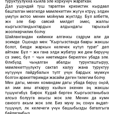
туруктуулукка кыйла эле коркунуч жараткан.
Дал ушундай туш тараптан кризистик кырдаал
башталган мезгилде мамлекеттин жүгүн көтөрүү, элдин
үмүтүн актоо менин мойнума жүктөлдү. Бул албетте,
жөн эле бир саясий милдет эмес, жалпы
кыргызстандыктардын алдындагы тарыхый
жоопкерчилик болчу.
Шайлангандан кийинки алгачкы сөздөрүм али да
эсимде. Ошондо мен: “Кыргызстанда баары жакшы
болот, бизди жаркын келечек күтүп турат” деп
айткам. Бул – жөн гана элди жубатуу же дем берүүчү
сөз эмес, бул – чын ниетимден берилген убада эле.
Өлкөбүздө чыңалган абалды турукташтыруу,
мамлекеттүүлүктү сактап калуу жана туруктуу
өнүгүүнүн пайдубалын түптөө үчүн бардык мүмкүн
болгон аракеттеримди жасайм деген тилегим болчу.
Мен дагы, менин командам дагы убада берүү оңой,
ал эми аны аткаруу кыйын экенин эң жакшы
түшүнгөнбүз. Бирок Кудай берген Кыргызстаныбыз
алсыз болууга акысы жок эле. Менин да күмөн
саноого акым жок эле. Биз муну эң сонун аңдап-
түшүнүп, өлкө келечеги үчүн башыбызды баталгыга
байлаганбыз.