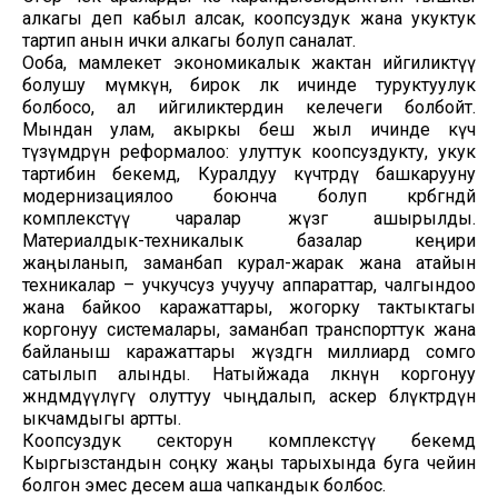
алкагы деп кабыл алсак, коопсуздук жана укуктук
тартип анын ички алкагы болуп саналат.
Ооба, мамлекет экономикалык жактан ийгиликтүү
болушу мүмкүн, бирок өлкө ичинде туруктуулук
болбосо, ал ийгиликтердин келечеги болбойт.
Мындан улам, акыркы беш жыл ичинде күч
түзүмдөрүн реформалоо: улуттук коопсуздукту, укук
тартибин бекемдөө, Куралдуу күчтөрдү башкарууну
модернизациялоо боюнча болуп көрбөгөндөй
комплекстүү чаралар жүзөгө ашырылды.
Материалдык-техникалык базалар кеңири
жаңыланып, заманбап курал-жарак жана атайын
техникалар – учкучсуз учуучу аппараттар, чалгындоо
жана байкоо каражаттары, жогорку тактыктагы
коргонуу системалары, заманбап транспорттук жана
байланыш каражаттары жүздөгөн миллиард сомго
сатылып алынды. Натыйжада өлкөнүн коргонуу
жөндөмдүүлүгү олуттуу чыңдалып, аскер бөлүктөрдүн
ыкчамдыгы артты.
Коопсуздук секторун комплекстүү бекемдөө
Кыргызстандын соңку жаңы тарыхында буга чейин
болгон эмес десем аша чапкандык болбос.