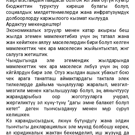
Кыргызстандын пайдасы болгон. Ал эми бүгүн Кумтөр
бюджеттин туруктуу киреше булагы болуп,
социалдык милдеттенмелерди жана инфратүзүмдүк
долбоорлорду каржылоого кызмат кылууда.
Ардактуу мекендештер!
Экономикалык өзгөрүүлөр менен катар акыркы беш
жылда эгемен мамлекетибиз үчүн эң татаал жана
жан кейиткен аялуу маселелердин бири болуп келген
мамлекеттик чек ара маселесин жыйынтыктап, жөнгө
салууга жетиштик.
Чындыгында эле эгемендик жылдарында
мамлекеттик чек ара маселеси өлкөбүз үчүн эң оор
көйгөйлөрдүн бири эле. Отуз жылдан ашык убакыт бою
чек арага танапташ аймактардагы тактала элек
тилкелерде дайыма чыңалуулар жаралып, мезгил-
мезгили менен кагылышуулар болуп, эң аянычтуусу
жарандарыбыз оор жоготууларга учурап,
жергиликтүү эл күнү-түнү “дагы эмне балакет болуп
кетет” деген тынчсыздануу менен өмүр сүрүп
келишкен.
Көз карандысыздык, өлкөнүн бүтүндүгү жана элдин
тынчтыгы декларациялык эле мүнөздө болбошу керек,
ал юридикалык жактан бекемделип, иш жүзүндө да