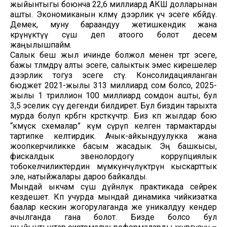
жыйынтыгы боюнча 22,6 миллиард АКШ долларынан
ашты. Экономиканын көлөмү дээрлик үч эсеге көбөйдү.
Демек, муну бараандуу жетишкендик жана
көрүнүктүү өсүш деп атоого болот десем
жаңылышпайм.
Салык беш жыл ичинде болжол менен төрт эсеге,
бажы төлөмдөрү алты эсеге, салыктык эмес кирешелер
дээрлик тогуз эсеге өстү. Консолидацияланган
бюджет 2021-жылы 313 миллиард сом болсо, 2025-
жылы 1 триллион 100 миллиард сомдон ашты, бул
3,5 эселик өсүү дегенди билдирет. Бул биздин тарыхта
мурда болуп көрбөгөн көрсөткүчтөр. Биз көп жылдар бою
“көмүскө схемалар” өкүм сүрүп келген тармактарды
тартипке келтирдик. Ачык-айкындуулукка жана
жоопкерчиликке басым жасадык. Эң башкысы,
фискалдык звенолордогу коррупциялык
тобокелчиликтердин мүмкүнчүлүктөрүн кыскарттык
эле, натыйжалары дароо байкалды.
Мындай ыкчам өсүш дүйнөлүк практикада сейрек
кездешет. Көп учурда мындай динамика чийкизатка
баалар кескин жогорулаганда же уникалдуу кендер
ачылганда гана болот. Бизде болсо бул