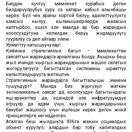
Биздин күчтүү мамлекет курабыз деген
билдирүүлөрүбүз куру сөз катары кабыл алынбашы
керек. Бул чек араны коргой билүү, адилеттүүлүктү
камсыз кылуу, кылмышкерлерди жазасыз
калтырбоо, ошол эле маалда ар бир жарандын
коопсуздугуна кепилдик берүү жөндөмдүүлүгү
тууралуу сөз деп айтаар элем.
Урматтуу катышуучулар!
Кийинки стратегиялык багыт – мамлекеттик
саясаттын жарандарга арналганы болду. Акыркы беш
жыл ичинде кыргыз жарандарынын жашоо сапатын
жогорулатууга багытталган системаны ырааттуу
калыптандырууга жетиштик.
Стратегиянын жарандарга багытталышы эмнени
түшүндүрөт? Мында биз жүргүзүп жаткан
экономикалык саясат да, коопсуздук багытындагы
иш-аракеттер да, ошондой эле инфратүзүмдүк
өзгөрүүлөр да адам үчүн, кыргыз жарандарынын
бакубат жашоосу үчүн иштеши керек деген жөнөкөй
принциптерге негизделген.
Аталган беш жылдыкта 936га жакын социалдык
объект курулуп, алардын бир тобу капиталдык