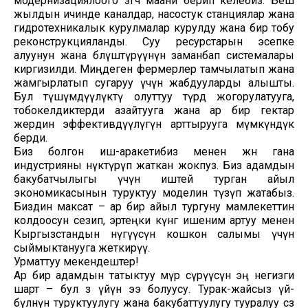
модернизациялоого өзгөчө маани берип келебиз. Беш
жылдын ичинде каналдар, насостук станциялар жана
гидротехникалык курулмалар курулду жана бир тобу
реконструкцияланды. Суу ресурстарын эсепке
алуунун жана бөлүштүрүүнүн заманбап системалары
киргизилди. Миңдеген фермерлер тамчылатып жана
жамгырлатып сугаруу үчүн жабдууларды алышты.
Бул түшүмдүүлүктү олуттуу түрдө жогорулатууга,
тобокелдиктерди азайтууга жана ар бир гектар
жердин эффективдүүлүгүн арттырууга мүмкүндүк
берди.
Биз болгон иш-аракетибиз менен жөн гана
индустрияны өнүктүрүп жаткан жокпуз. Биз адамдын
бакубатчылыгы үчүн иштей турган айыл
экономикасынын туруктуу моделин түзүп жатабыз.
Биздин максат – ар бир айыл тургуну мамлекеттин
колдоосун сезип, эртеңки күнгө ишеним артуу менен
Кыргызстандын өнүгүүсүнө кошкон салымы үчүн
сыймыктанууга жеткирүү.
Урматтуу мекендештер!
Ар бир адамдын татыктуу өмүр сүрүүсүнө эң негизги
шарт – бул өз үйүнө ээ болуусу. Турак-жайсыз үй-
бүлөнүн туруктуулугу жана бакубаттуулугу тууралуу сөз