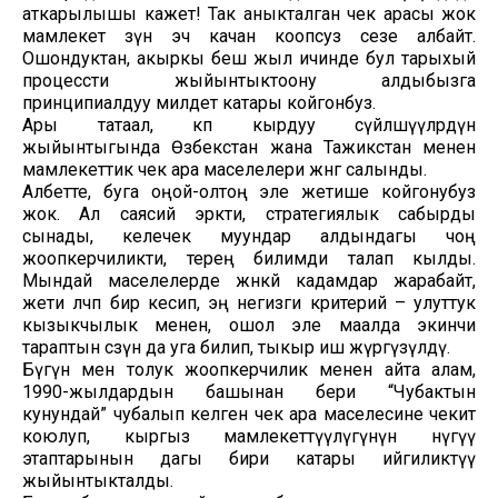
аткарылышы кажет! Так аныкталган чек арасы жок
мамлекет өзүн эч качан коопсуз сезе албайт.
Ошондуктан, акыркы беш жыл ичинде бул тарыхый
процессти жыйынтыктоону алдыбызга
принципиалдуу милдет катары койгонбуз.
Ары татаал, көп кырдуу сүйлөшүүлөрдүн
жыйынтыгында Өзбекстан жана Тажикстан менен
мамлекеттик чек ара маселелери жөнгө салынды.
Албетте, буга оңой-олтоң эле жетише койгонубуз
жок. Ал саясий эркти, стратегиялык сабырды
сынады, келечек муундар алдындагы чоң
жоопкерчиликти, терең билимди талап кылды.
Мындай маселелерде жөнөкөй кадамдар жарабайт,
жети өлчөп бир кесип, эң негизги критерий – улуттук
кызыкчылык менен, ошол эле маалда экинчи
тараптын сөзүн да уга билип, тыкыр иш жүргүзүлдү.
Бүгүн мен толук жоопкерчилик менен айта алам,
1990-жылдардын башынан бери “Чубактын
кунундай” чубалып келген чек ара маселесине чекит
коюлуп, кыргыз мамлекеттүүлүгүнүн өнүгүү
этаптарынын дагы бири катары ийгиликтүү
жыйынтыкталды.