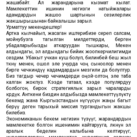
жашабайт. Ал жарандарына кызмат кылат.
Мамлекеттин ишинин негизги натыйжалары
адамдардын жашоо шартынын сезилерлик
жакшырышынан байкалышы зарыл.
Урматтуу мекендештер!
Артка кылчайып, жасаган иштерибизе сереп салсам,
мойнубузга тагылган милдеттерди, берген
убадаларыбызды аткаруудан тышкары, Мекен
алдындагы, эл алдындагы бийик жоопкерчилигимди
сездим. Убакыт учкан куш болуп, билинбей беш жыл
өткөнү менен, ошол эле учурда чоң сыноолор менен
бирге чечкиндүү кадамдардын мезгили да болуптур.
Биз тагдыр чечер чечимдерди оңой-олтоң эле таба
калган жокпуз. Кээде татаал, кээде популярдуу
болбогон, бирок стратегиялык зарыл чараларды
көрдүк. Анткени биздин алдыбызда мамлекеттүүлүктү
бекемдөө жана Кыргызстандын өнүгүүсүнө жаңы багыт
берүү деген тарыхый миссия тургандыгын жакшы
билебиз.
Экономиканын бекем негизин түзүүгө, жарандардын
мамлекетке болгон ишенимин кайтарууга, өлкөнүн эл
аралык беделин калыбына келтирүүгө,