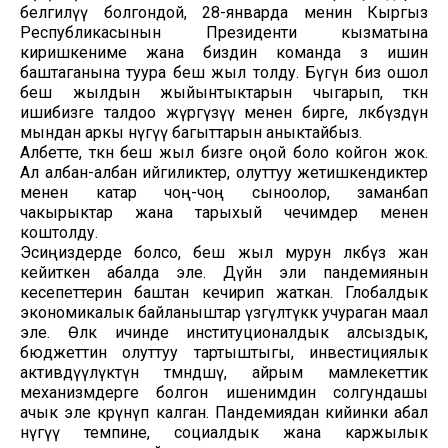
белгилүү болгондой, 28-январда менин Кыргыз
Республикасынын Президенти кызматына
киришкениме жана биздин команда өз ишин
баштаганына туура беш жыл толду. Бүгүн биз ошол
беш жылдын жыйынтыктарын чыгарып, өткөн
ишибизге талдоо жүргүзүү менен бирге, өлкөбүздүн
мындан аркы өнүгүү багыттарын аныктайбыз.
Албетте, өткөн беш жыл бизге оңой боло койгон жок.
Ал албан-албан ийгиликтер, олуттуу жетишкендиктер
менен катар чоң-чоң сыноолор, заманбап
чакырыктар жана тарыхый чечимдер менен
коштолду.
Эсиңиздерде болсо, беш жыл мурун өлкөбүз жан
кейиткен абалда эле. Дүйнө эли пандемиянын
кесепеттерин баштан кечирип жаткан. Глобалдык
экономикалык байланыштар үзгүлтүккө учураган маал
эле. Өлкө ичинде институционалдык алсыздык,
бюджеттин олуттуу тартыштыгы, инвестициялык
активдүүлүктүн төмөндөшү, айрым мамлекеттик
механизмдерге болгон ишенимдин солгундашы
ачык эле көрүнүп калган. Пандемиядан кийинки абал
өнүгүү темпине, социалдык жана каржылык