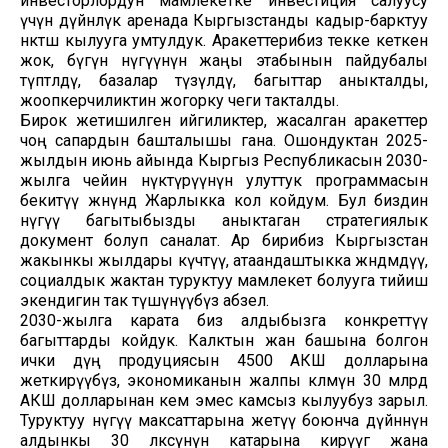
инвесторлордун мамлекетке инвестиция салуусу
үчүн дүйнөлүк аренада Кыргызстанды кадыр-барктуу
өнөктөш кылууга умтулдук. Аракеттерибиз текке кеткен
жок, бүгүн өнүгүүнүн жаңы этабынын пайдубалы
түптөлдү, базалар түзүлдү, багыттар аныкталды,
жоопкерчиликтин жогорку чеги такталды.
Бирок жетишилген ийгиликтер, жасалган аракеттер
чоң сапардын башталышы гана. Ошондуктан 2025-
жылдын июнь айында Кыргыз Республикасын 2030-
жылга чейин өнүктүрүүнүн улуттук программасын
бекитүү жөнүндө Жарлыкка кол койдум. Бул биздин
өнүгүү багытыбызды аныктаган стратегиялык
документ болуп саналат. Ар бирибиз Кыргызстан
жакынкы жылдары күчтүү, атаандаштыкка жөндөмдүү,
социалдык жактан туруктуу мамлекет болууга тийиш
экендигин так түшүнүүбүз абзел.
2030-жылга карата биз алдыбызга конкреттүү
багыттарды койдук. Калктын жан башына болгон
ички дүң продуциясын 4500 АКШ долларына
жеткирүүбүз, экономиканын жалпы көлөмүн 30 млрд
АКШ долларынан кем эмес камсыз кылуубуз зарыл.
Туруктуу өнүгүү максаттарына жетүү боюнча дүйнөнүн
алдынкы 30 өлкөсүнүн катарына кирүүгө жана