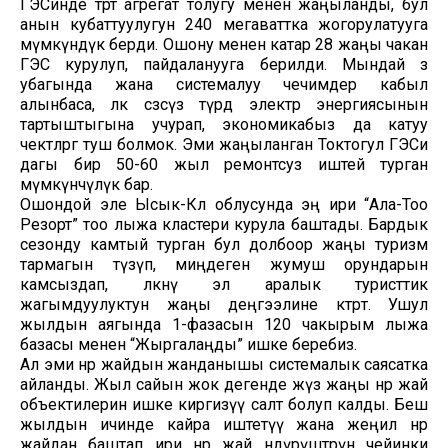
ГЭСинде төрт агрегат толугу менен жаңыланды, бул
анын кубаттуулугун 240 мегаваттка жогорулатууга
мүмкүндүк берди. Ошону менен катар 28 жаңы чакан
ГЭС курулуп, пайдаланууга берилди. Мындай өз
убагында жана системалуу чечимдер кабыл
алынбаса, өлкө сөзсүз түрдө электр энергиясынын
тартыштыгына учурап, экономикабыз да катуу
чектөөлөргө туш болмок. Эми жаңыланган Токтогул ГЭСи
дагы бир 50-60 жыл ремонтсуз иштей турган
мүмкүнчүлүк бар.
Ошондой эле Ысык-Көл облусунда эң ири “Ала-Тоо
Резорт” тоо лыжа кластери курула баштады. Бардык
сезонду камтый турган бул долбоор жаңы туризм
тармагын түзүп, миңдеген жумуш орундарын
камсыздап, өлкөнү эл аралык туристтик
жагымдуулуктун жаңы деңгээлине көтөрөт. Ушул
жылдын аягында 1-фазасын 120 чакырым лыжа
базасы менен “Жыргалаңды” ишке беребиз.
Ал эми өнөр жайдын жанданышы системалык саясатка
айланды. Жыл сайын жок дегенде жүз жаңы өнөр жай
объектилерин ишке киргизүү салт болуп калды. Беш
жылдын ичинде кайра иштетүү жана жеңил өнөр
жайдан баштап ири өнөр жай өндүрүштөрүнө чейинки