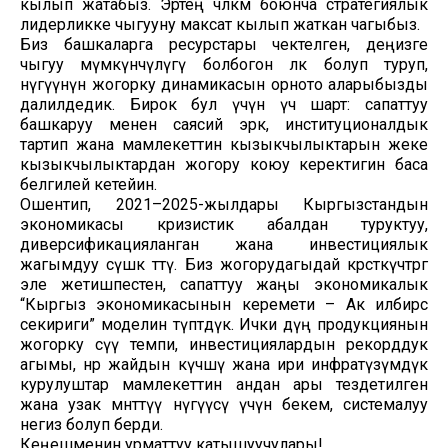
кылып жатабыз. Эртең чөлкөм боюнча стратегиялык
лидерликке чыгууну максат кылып жаткан чагыбыз.
Биз башкаларга ресурстары чектелген, деңизге
чыгуу мүмкүнчүлүгү болбогон өлкө болуп туруп,
өнүгүүнүн жогорку динамикасын орното аларыбызды
далилдедик. Бирок бул үчүн үч шарт: сапаттуу
башкаруу менен саясий эрк, институционалдык
тартип жана мамлекеттин кызыкчылыктарын жеке
кызыкчылыктардан жогору коюу керектигин баса
белгилей кетейин.
Ошентип, 2021–2025-жылдары Кыргызстандын
экономикасы кризистик абалдан туруктуу,
диверсификацияланган жана инвестициялык
жагымдуу өсүшкө өттү. Биз жогорудагыдай көрсөткүчтөргө
эле жетишпестен, сапаттуу жаңы экономикалык
“Кыргыз экономикасынын керемети – Ак илбирс
секириги” моделин түптөдүк. Ички дүң продукциянын
жогорку өсүү темпи, инвестициялардын рекорддук
агымы, өнөр жайдын күчөшү жана ири инфратүзүмдүк
курулуштар мамлекеттин андан ары тездетилген
жана узак мөөнөттүү өнүгүүсү үчүн бекем, системалуу
негиз болуп берди.
Кеңешменин урматтуу катышуучулары!