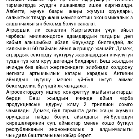
тармактарда жүздөгөн ишканалар ишке киргизилди.
Албетте, мунун баары жаңы жумуш орундары,
салыктык төлөмдөр жана мамлекеттин экономикалык өз
алдынчалыгын бекемдөө болуп саналат.
Агрардык өлкө саналган Кыргызстан үчүн айыл
чарбасы миллиондогон адамдардын тагдыры деп
кабыл алышыбыз абзел. Өзүңүздөр билгендей, өлкө
калкынын 60 пайызы айыл жеринде жашайт. Демек,
агрардык секторду өнүктүрүү жарандардын көпчүлүгүнө
түздөн-түз кам көрүү дегенди билдирет. Беш жылдын
ичинде биз айыл жергесиндеги элибизди колдоону
негизги артыкчылык катары карадык. Анткени
айылдын өнүгүшү менен үй-бүлө өнүгүп, аймак
бекемделип, бүтүндөй өлкө чыңдалат.
Агросектордогу иштер конкреттүү жыйынтыктарды
берди. Беш жылдын ичинде айыл чарба
продукциясын өндүрүү көлөмү 2 триллион сомго
чамалады. Демек, бул тармакта дагы жаңы жумуш
орундары пайда болуп, айылдагы үй-бүлөлөрдүн
кирешелеринин өсүп, аймактар менен кошо бүткүл
республиканын экономикалык өз алдынчалыгы
чыңдала баштаганынан кабар берет.