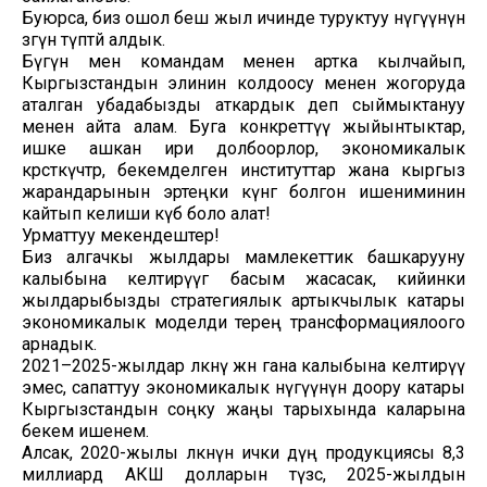
Буюрса, биз ошол беш жыл ичинде туруктуу өнүгүүнүн
өзөгүн түптөй алдык.
Бүгүн мен командам менен артка кылчайып,
Кыргызстандын элинин колдоосу менен жогоруда
аталган убадабызды аткардык деп сыймыктануу
менен айта алам. Буга конкреттүү жыйынтыктар,
ишке ашкан ири долбоорлор, экономикалык
көрсөткүчтөр, бекемделген институттар жана кыргыз
жарандарынын эртеңки күнгө болгон ишениминин
кайтып келиши күбө боло алат!
Урматтуу мекендештер!
Биз алгачкы жылдары мамлекеттик башкарууну
калыбына келтирүүгө басым жасасак, кийинки
жылдарыбызды стратегиялык артыкчылык катары
экономикалык моделди терең трансформациялоого
арнадык.
2021–2025-жылдар өлкөнү жөн гана калыбына келтирүү
эмес, сапаттуу экономикалык өнүгүүнүн доору катары
Кыргызстандын соңку жаңы тарыхында каларына
бекем ишенем.
Алсак, 2020-жылы өлкөнүн ички дүң продукциясы 8,3
миллиард АКШ долларын түзсө, 2025-жылдын