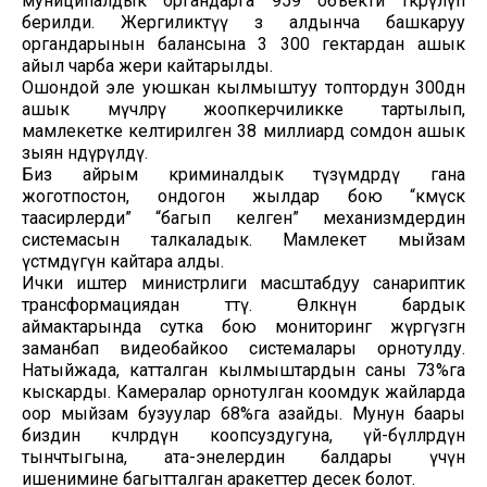
муниципалдык органдарга 959 объекти өткөрүлүп
берилди. Жергиликтүү өз алдынча башкаруу
органдарынын балансына 3 300 гектардан ашык
айыл чарба жери кайтарылды.
Ошондой эле уюшкан кылмыштуу топтордун 300дөн
ашык мүчөлөрү жоопкерчиликке тартылып,
мамлекетке келтирилген 38 миллиард сомдон ашык
зыян өндүрүлдү.
Биз айрым криминалдык түзүмдөрдү гана
жоготпостон, ондогон жылдар бою “көмүскө
таасирлерди” “багып келген” механизмдердин
системасын талкаладык. Мамлекет мыйзам
үстөмдүгүн кайтара алды.
Ички иштер министрлиги масштабдуу санариптик
трансформациядан өттү. Өлкөнүн бардык
аймактарында сутка бою мониторинг жүргүзгөн
заманбап видеобайкоо системалары орнотулду.
Натыйжада, катталган кылмыштардын саны 73%га
кыскарды. Камералар орнотулган коомдук жайларда
оор мыйзам бузуулар 68%га азайды. Мунун баары
биздин көчөлөрдүн коопсуздугуна, үй-бүлөлөрдүн
тынчтыгына, ата-энелердин балдары үчүн
ишенимине багытталган аракеттер десек болот.