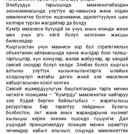
Өлкөбүздүн тарыхында мамлекетибиздин
экономикасында улуттук ар-намыска жана элдин
мамлекетке болгон ишенимине, адилеттүүлүккө шек
келтире турган жагдайлар да болду.
Кумтөр маселеси бүтүндөй өлкө үчүн, анын ичинде жеке
мен үчүн өзгөчө көйгөй болуп келгенин жакшы
билесиздер.
Кыргызстан үчүн мааниси зор бул стратегиялык
объектинин айланасында канча жылдар бою талаш-
тартыштар, күнөө коюулар, жалаа жабуулар, ар кандай
саясий оюндар болуп келди. Элибиз болсо кыргыз
алтыны улуттук кызыкчылыктарга ылайык
колдонулуп жатабы деген жөнөкөй эле маселени
кабыргасынан коюп келген.
Саясий ишмердүүлүгүм башталгандан тарта менин
негизги позициям – “Кумтөрдү” мамлекетке кайтаруу
эле. Кудай берген байлыгыбыз – жаратылыш
ресурстары бир тараптуу пайданын булагы
болбостон, өлкөгө жана анын жарандарына кызмат
кылышы керек экенин ошондо түшүнгөм. Дал
ушундай принципиалдуу позиция менен ырааттуу
чечимдер кабыл алынып, соңунда мамлекеттин