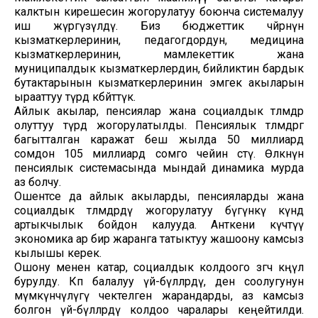
калктын кирешесин жогорулатуу боюнча системалуу
иш жүргүзүлдү. Биз бюджеттик чөйрөнүн
кызматкерлеринин, педагогдордун, медицина
кызматкерлеринин, мамлекеттик жана
муниципалдык кызматкерлердин, бийликтин бардык
бутактарынын кызматкерлеринин эмгек акыларын
ырааттуу түрдө көбөйттүк.
Айлык акылар, пенсиялар жана социалдык төлөмдөр
олуттуу түрдө жогорулатылды. Пенсиялык төлөмдөргө
багытталган каражат беш жылда 50 миллиард
сомдон 105 миллиард сомго чейин өстү. Өлкөнүн
пенсиялык системасында мындай динамика мурда
аз болчу.
Ошентсе да айлык акыларды, пенсияларды жана
социалдык төлөмдөрдү жогорулатуу бүгүнкү күндө
артыкчылык бойдон калууда. Анткени күчтүү
экономика ар бир жаранга татыктуу жашоону камсыз
кылышы керек.
Ошону менен катар, социалдык колдоого өзгөчө көңүл
бурулду. Көп балалуу үй-бүлөлөрдү, ден соолугунун
мүмкүнчүлүгү чектелген жарандарды, аз камсыз
болгон үй-бүлөлөрдү колдоо чаралары кеңейтилди.