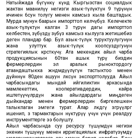
Натыйжада бүгүнкү күндө Кыргызстан социалдык
жактан маанилүү негизги азык-түлүктүн 9 түрүнүн
ичинен 6сун толугу менен камсыз кыла баштадык.
Мурда мунун баарын импорттоп келчүбүз. Келечекте
азык-түлүктүн калган 3 түрүн дагы импорттоп
келбестен, өзүбүздү өзүбүз камсыз кылууга жетишебиз
деген пландар бар. Бул азык-түлүк туруктуулугунун
жана улуттук азык-түлүк коопсуздугунун
стратегиялык көрсөткүчү. Ата мекендик айыл чарба
продукциясынын 60тан ашык түрү биздин
фермерлердин эл аралык рыноктордогу
атаандаштыкка жөндөмдүүлүгүн тастыктоо менен
дүйнөнүн 80ден ашуун өлкөсүнө экспорттолууда. Айыл
чарбасындагы мындай ийгиликтин аркасында
мамлекеттин, кооперативдердин, кайра
иштетүүчүлөрдүн жана айылдардагы миңдеген
дыйкандар менен фермерлердин биргелешкен
талыкпаган эмгеги турат. Алар өлкөдөгү өзгөрүүлөргө
ишенип, өз тармактарын өнүктүрүү үчүн үчүн реалдуу
инструменттерге ээ болушту.
Айыл чарбасында суу ресурсу түшүмдүн негизи
экенин түшүнүү менен ирригациялык инфратүзүмдү