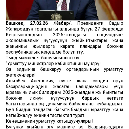
Бишкек, 27.02.26 /Кабар/.
Президенти Садыр
Жапаровдун төрагалыгы алдында бүгүн, 27-февралда
Кыргызстандын 2025-жылдагы социалдык-
экономикалык өнүгүүсүнүн жыйынтыктары жана
жакынкы жылдарга карата пландары боюнча
республикалык кеңешме болуп өттү.
Төмөндө мамлекет башчысынын сөзү:
“Урматтуу министрлер кабинетинин мүчөлөрү!
Өз алдынча башкаруу органдарынын урматтуу
жетекчилери!
Адылбек Алешович, сизге жана сиздин орун
басарларыңыздын жасаган баяндамалары үчүн
ыраазычылык билдирем. 2025-жылдын жыйынтыгы
боюнча өлкөнүн өнүгүүсүнүн бардык негизги
багыттарында оң динамика байкалганы кубандырат.
Бул биздин тандаган багытыбыздын ырааттуу жана
натыйжалуу экенин тастыктап турат.
Кеңешменин урматтуу катышуучулары!
Бүгүнкү жыйын өзгөчө мааниге ээ. Баарыңыздарга