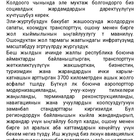
Колдоого чынында эле муктаж болгондорго биз
социалдык жардамдардын даректүүлүгүн
күчөтүшүбүз керек.
Эли-журтубуздун бакубат жашоосунда жолдордун
сапаты, коомдук транспорттун, ошону менен бирге
жол кыймылынын ыңгайлуулугу өтө маанилүү.
Ошондуктан жол тармагы жаатындагы инфратүзүмдө
масштабдуу өзгөртүүлөрдү жүргүздүк.
Беш жылдын ичинде жалпы республика боюнча
аймактарды байланыштырган, транспорттун
жеткиликтүүлүгүн жакшырткан, бизнестин,
туризмдин жана жарандардын ички карым-
катнашын арттырган 3700 километрден ашык жолго
асфальт төшөлдү. Бүткүл өлкө боюнча аэропорттор
модернизацияланды, учуу-конуу тилкелери
жаңыланды, терминалдар реконструкцияланды,
навигациянын жана учуулардын коопсуздугунун
заманбап стандарттары киргизилди. Бул
региондордун байланышын кыйла жандандырып,
жарандар үчүн ыңгайлуу болуп калды, ошону менен
бирге эл аралык аба каттамдарын кеңейтүү үчүн
бекем негиз түздү. Иш жүзүндө биз өлкөнүн авиациялык