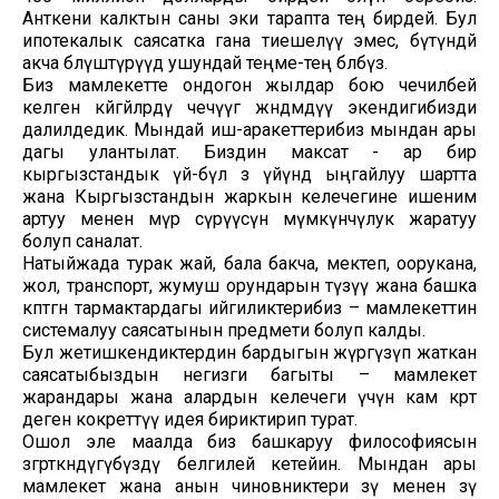
Анткени калктын саны эки тарапта тең бирдей. Бул
ипотекалык саясатка гана тиешелүү эмес, бүтүндөй
акча бөлүштүрүүдө ушундай теңме-тең бөлөбүз.
Биз мамлекетте ондогон жылдар бою чечилбей
келген көйгөйлөрдү чечүүгө жөндөмдүү экендигибизди
далилдедик. Мындай иш-аракеттерибиз мындан ары
дагы улантылат. Биздин максат - ар бир
кыргызстандык үй-бүлө өз үйүндө ыңгайлуу шартта
жана Кыргызстандын жаркын келечегине ишеним
артуу менен өмүр сүрүүсүнө мүмкүнчүлук жаратуу
болуп саналат.
Натыйжада турак жай, бала бакча, мектеп, оорукана,
жол, транспорт, жумуш орундарын түзүү жана башка
көптөгөн тармактардагы ийгиликтерибиз – мамлекеттин
системалуу саясатынын предмети болуп калды.
Бул жетишкендиктердин бардыгын жүргүзүп жаткан
саясатыбыздын негизги багыты – мамлекет
жарандары жана алардын келечеги үчүн кам көрөт
деген кокреттүү идея бириктирип турат.
Ошол эле маалда биз башкаруу философиясын
өзгөрткөндүгүбүздү белгилей кетейин. Мындан ары
мамлекет жана анын чиновниктери өзү менен өзү