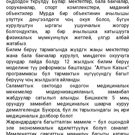
оңдоодон өткөрүлдү. Булар: мектептер, бала бакчалар,
ооруканалар, спорт комплекстери, маданий
объектилер. Мурда бир объектинин ачылышы
улуттук деңгээлдеги чоң окуя болсо, бүгүн
курулуштун ыргагы ушунчалык жогору
болгондуктан, ар бир ачылышка катышууга
физикалык мүмкүнчүлүк жетпей, үлгүрө албай
жатабыз.
Билим берүү тармагында жүздөгөн жаңы мектептер
жана бала бакчалар курулуп, миңдеген окуучуга
орундар пайда болду. 12 жылдык билим берүү
моделине өтүү реформасы башталды. “Алтын Казык”
программасы бул тармактын өнүгүүсүндөгү багыт
берүүчү чоң жылдызга айланды.
Саламаттык сактоодо ондогон медициналык
мекемелер модернизацияланып, заманбап
жабдуулар сатылып алынды. Бишкекте 5 миң
орундуу заманбап медициналык шаарча куруу
демилгеленди. Буюрса, бул өлкө тарыхындагы эң ири
медициналык долбоор болот.
Жарандардарга багытталган мамиле – бул ошондой
эле экономикалык адилеттүүлүк болуп саналат.
Мамлекеттик саясаттын маанилүү багыты катары