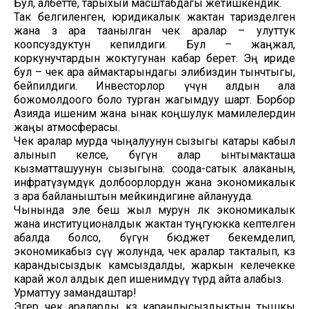
Бул, албетте, тарыхый масштабдагы жетишкендик.
Так белгиленген, юридикалык жактан таризделген
жана өз ара таанылган чек аралар – улуттук
коопсуздуктун кепилдиги. Бул – жаңжал,
коркунучтардын жоктугунан кабар берет. Эң ириде
бул – чек ара аймактарындагы элибиздин тынчтыгы,
бейпилдиги. Инвесторлор үчүн алдын ала
божомолдоого боло турган жагымдуу шарт. Борбор
Азияда ишеним жана ынак коңшулук мамилелердин
жаңы атмосферасы.
Чек аралар мурда чыңалуунун сызыгы катары кабыл
алынып келсе, бүгүн алар ынтымакташа
кызматташуунун сызыгына: соода-сатык алаканын,
инфратүзүмдүк долбоорлордун жана экономикалык
өз ара байланыштын мейкиндигине айланууда.
Чынында эле беш жыл мурун өлкө экономикалык
жана институционалдык жактан туңгуюкка кептелген
абалда болсо, бүгүн бюджет бекемделип,
экономикабыз өсүү жолунда, чек аралар такталып, көз
карандысыздык камсыздалды, жаркын келечекке
карай жол алдык деп ишенимдүү түрдө айта алабыз.
Урматтуу замандаштар!
Эгер чек араларды көз карандысыздыктын тышкы