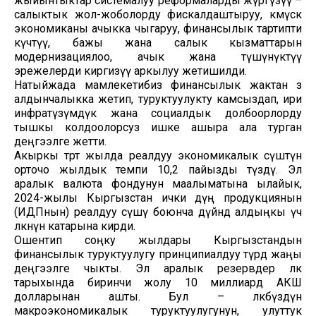
жыйынтыктар системалуу реформаларды жүргүзүү –
салыктык жол-жоболорду фискалдаштыруу, көмүскө
экономиканы ачыкка чыгаруу, финансылык тартипти
күчөтүү, бажы жана салык кызматтарын
модернизациялоо, ачык жана түшүнүктүү
эрежелерди киргизүү аркылуу жетишилди.
Натыйжада мамлекетибиз финансылык жактан өз
алдынчалыкка жетип, туруктуулукту камсыздап, ири
инфратүзүмдүк жана социалдык долбоорлорду
тышкы колдоолорсуз ишке ашыра ала турган
деңгээлге жетти.
Акыркы төрт жылда реалдуу экономикалык өсүштүн
орточо жылдык темпи 10,2 пайызды түздү. Эл
аралык валюта фондунун маалыматына ылайык,
2024-жылы Кыргызстан ички дүң продукциянын
(ИДПнын) реалдуу өсүшү боюнча дүйнөдө алдыңкы үч
өлкөнүн катарына кирди.
Ошентип соңку жылдары Кыргызстандын
финансылык туруктуулугу принципиалдуу түрдө жаңы
деңгээлге чыкты. Эл аралык резервдер өлкө
тарыхында биринчи жолу 10 миллиард АКШ
долларынан ашты. Бул – өлкөбүздүн
макроэкономикалык туруктуулугунун, улуттук