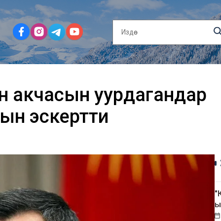
н акчасын уурдагандар
ын эскертти
"
ы