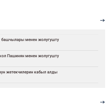
т башчылары менен жолугушту
кол Пашинян менен жолугушту
ун жетекчилерин кабыл алды