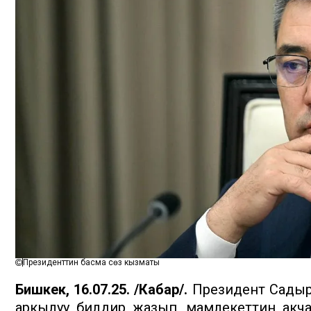
Президенттин басма сөз кызматы
Бишкек, 16.07.25. /Кабар/.
Президент Садыр
аркылуу билдирүү жазып, мамлекеттин акч