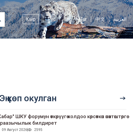
Кыр
Рус
Eng
Tur
中文
العربية
Эң көп окулган
Кабар" ШКУ форумун өткөрүүгө колдоо көрсөткөн өнөктөштөргө
раазычылык билдирет
09 Август 2026
2595