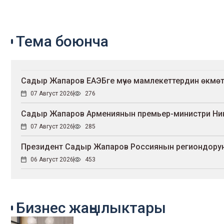
Тема боюнча
Садыр Жапаров ЕАЭБге мүчө мамлекеттердин өкмө
07 Август 2026
276
Садыр Жапаров Армениянын премьер-министри Ни
07 Август 2026
285
Президент Садыр Жапаров Россиянын региондорун
06 Август 2026
453
Бизнес жаңылыктары