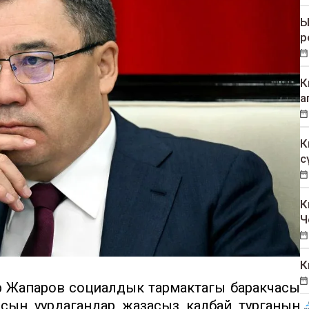
Ы
р
К
а
К
с
К
Ч
К
 Жапаров социалдык тармактагы баракчасы
асын уурдагандар жазасыз калбай турганын