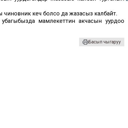
ы чиновник кеч болсо да жазасыз калбайт.
 убагыбызда мамлекеттин акчасын уурдоо
Басып чыгаруу