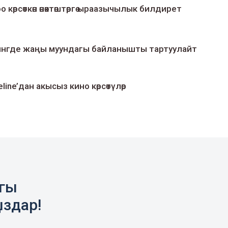
о көрсөткөн өнөктөштөргө ыраазычылык билдирет
умингде жаңы муундагы байланышты тартуулайт
line’дан акысыз кино көрсөтүлөр
агы
ыздар!