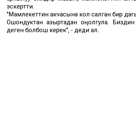
эскертти.
"Мамлекеттин акчасына кол салган бир даг
Ошондуктан азыртадан оңолгула. Биздин
деген болбош керек", - деди ал.