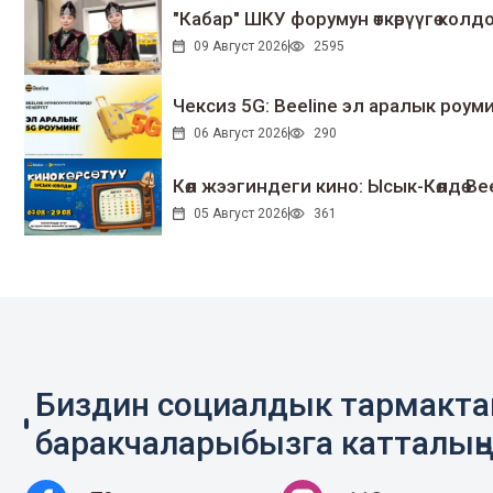
"Кабар" ШКУ форумун өткөрүүгө колдо
09 Август 2026
2595
Чексиз 5G: Beeline эл аралык ро
06 Август 2026
290
Көл жээгиндеги кино: Ысык-Көлдө Bee
05 Август 2026
361
Биздин социалдык тармакт
баракчаларыбызга катталың