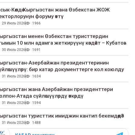
сык-Көлдө Кыргызстан жана Өзбекстан ЖОЖ
екторлорунун форуму өттү
29 Июль 2026
1966
ыргызстан менен Өзбекстан туристтердин
гымын 10 млн адамга жеткирүүнү көздөйт – Кубатов
30 Июль 2026
1691
ыргызстан-Азербайжан президенттеринин
үйлөшүүлөрү: бир катар документтерге кол коюлду
31 Июль 2026
1634
ыргызстан жана Азербайжан президенттери
олпон-Атада сүйлөшүүлөрдү өткөрдү
31 Июль 2026
1594
ыргызстан туристтик имиджин кантип бекемдөөдө?
31 Июль 2026
1488