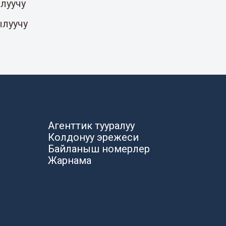
луучу
ылуучу
Агенттик тууралуу
Колдонуу эрежеси
Байланыш номерлер
Жарнама