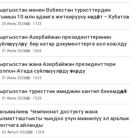
ыргызстан менен Өзбекстан туристтердин
гымын 10 млн адамга жеткирүүнү көздөйт – Кубатов
30 Июль 2026
1723
ыргызстан-Азербайжан президенттеринин
үйлөшүүлөрү: бир катар документтерге кол коюлду
31 Июль 2026
1665
ыргызстан жана Азербайжан президенттери
олпон-Атада сүйлөшүүлөрдү өткөрдү
31 Июль 2026
1623
ыргызстан туристтик имиджин кантип бекемдөөдө?
31 Июль 2026
1520
асымалиев: Чемпионат достукту жана
ызматташтыкты чыңдоо үчүн маанилүү эл аралык
янтчага айланды
02 Август 2026
1254