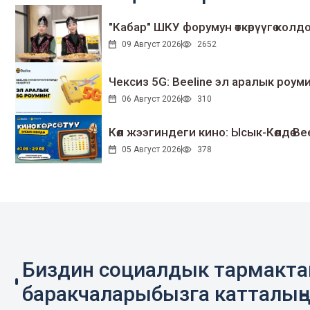
"Кабар" ШКУ форумун өткөрүүгө колдо
09 Август 2026
2652
Чексиз 5G: Beeline эл аралык ро
06 Август 2026
310
Көл жээгиндеги кино: Ысык-Көлдө Bee
05 Август 2026
378
Биздин социалдык тармакт
баракчаларыбызга катталың