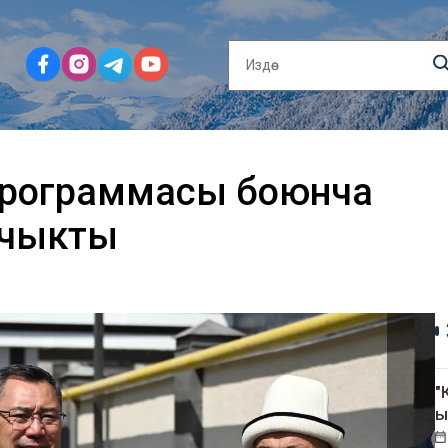
программасы боюнча
п чыкты
"
ы