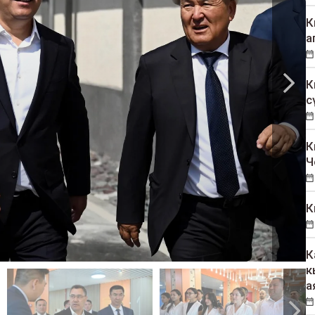
К
а
К
с
К
Ч
К
К
к
а