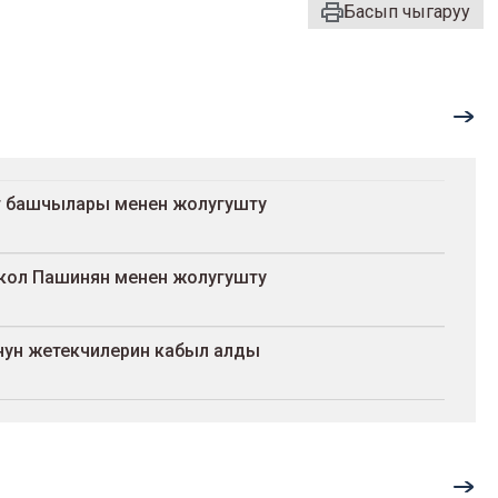
Басып чыгаруу
т башчылары менен жолугушту
кол Пашинян менен жолугушту
ун жетекчилерин кабыл алды