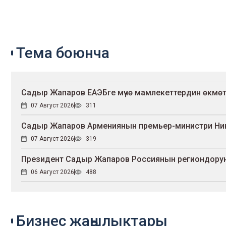
Тема боюнча
Садыр Жапаров ЕАЭБге мүчө мамлекеттердин өкмө
07 Август 2026
311
Садыр Жапаров Армениянын премьер-министри Ни
07 Август 2026
319
Президент Садыр Жапаров Россиянын региондорун
06 Август 2026
488
Бизнес жаңылыктары