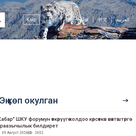
Кыр
Рус
Eng
Tur
中文
العربية
Эң көп окулган
Кабар" ШКУ форумун өткөрүүгө колдоо көрсөткөн өнөктөштөргө
раазычылык билдирет
09 Август 2026
2652