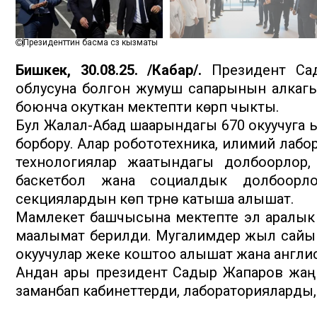
Президенттин басма сөз кызматы
Бишкек, 30.08.25. /Кабар/.
Президент Сад
облусуна болгон жумуш сапарынын алкаг
боюнча окуткан мектепти көрүп чыкты.
Бул Жалал-Абад шаарындагы 670 окуучуга ы
борбору. Алар робототехника, илимий лаб
технологиялар жаатындагы долбоорлор, 
баскетбол жана социалдык долбоорл
секциялардын көп түрүнө катыша алышат.
Мамлекет башчысына мектепте эл аралык о
маалымат берилди. Мугалимдер жыл сайы
окуучулар жеке коштоо алышат жана англис 
Андан ары президент Садыр Жапаров жаң
заманбап кабинеттерди, лабораторияларды, 