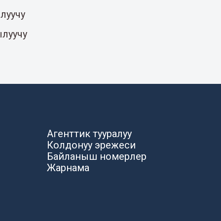
луучу
ылуучу
Агенттик тууралуу
Колдонуу эрежеси
Байланыш номерлер
Жарнама