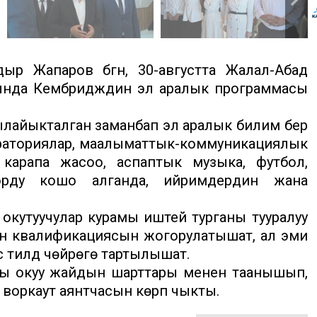
ыр Жапаров бүгүн, 30-августта Жалал-Абад
ында Кембридждин эл аралык программасы
лайыкталган заманбап эл аралык билим берүү
ораториялар, маалыматтык-коммуникациялык
карапа жасоо, аспаптык музыка, футбол,
орду кошо алганда, ийримдердин жана
кутуучулар курамы иштей турганы тууралуу
н квалификациясын жогорулатышат, ал эми
тилдүү чөйрөгө тартылышат.
ы окуу жайдын шарттары менен таанышып,
воркаут аянтчасын көрүп чыкты.