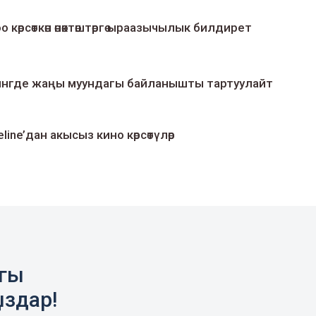
о көрсөткөн өнөктөштөргө ыраазычылык билдирет
умингде жаңы муундагы байланышты тартуулайт
line’дан акысыз кино көрсөтүлөр
агы
ыздар!