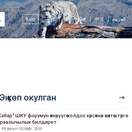
Кыр
Рус
Eng
Tur
中文
العربية
Эң көп окулган
Кабар" ШКУ форумун өткөрүүгө колдоо көрсөткөн өнөктөштөргө
раазычылык билдирет
09 Август 2026
2635