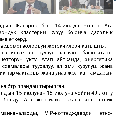
дыр Жапаров бүгүн, 14-июлда Чолпон-Ата
зондук кластерин куруу боюнча даярдык
ме өткөрдү.
 ведомстволордун жетекчилери катышты.
ана ишке ашыруунун алгачкы баскычтары
тторун укту. Атап айтканда, энергетика
 схемалары тууралуу, ал эми курулуш жана
ик тармактарды жана унаа жол каттамдарын
 бүтүрүү пландаштырылган.
лдын 15-июлунан 18-июлуна чейин 49 лотту
үү болду. Ага жергиликтүү жана чет элдик
нканаларды, VIP-коттедждерди, этно-