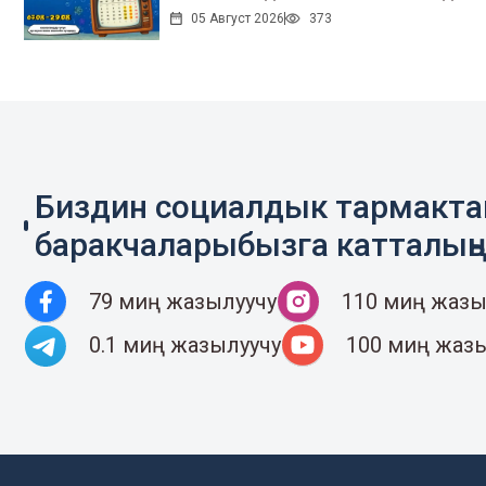
05 Август 2026
373
Биздин социалдык тармакт
баракчаларыбызга катталың
79 миң жазылуучу
110 миң жазы
0.1 миң жазылуучу
100 миң жаз