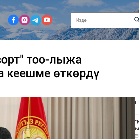
зорт" тоо-лыжа
а кеңешме өткөрдү
"
ы