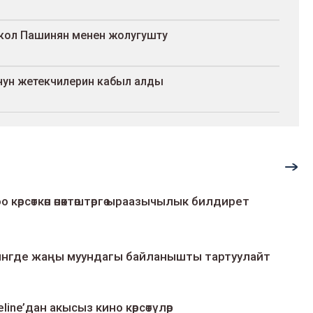
кол Пашинян менен жолугушту
ун жетекчилерин кабыл алды
о көрсөткөн өнөктөштөргө ыраазычылык билдирет
умингде жаңы муундагы байланышты тартуулайт
line’дан акысыз кино көрсөтүлөр