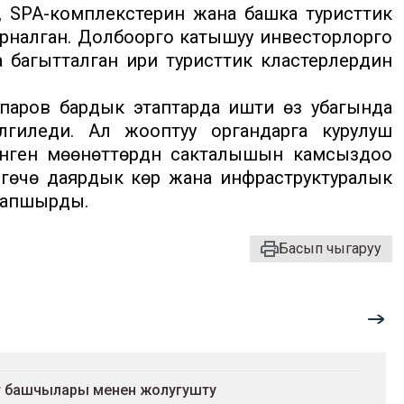
, SPA-комплекстерин жана башка туристтик
рналган. Долбоорго катышуу инвесторлорго
 багытталган ири туристтик кластерлердин
аров бардык этаптарда ишти өз убагында
елгиледи. Ал жооптуу органдарга курулуш
гиленген мөөнөттөрдүн сакталышын камсыздоо
өчө даярдык көрүү жана инфраструктуралык
 тапшырды.
Басып чыгаруу
т башчылары менен жолугушту