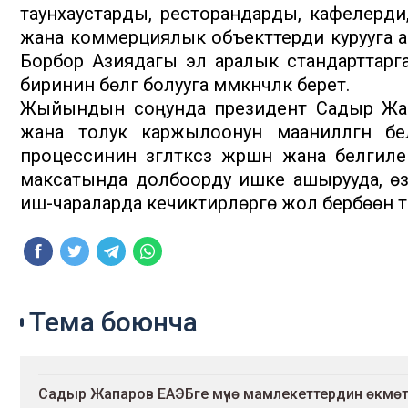
таунхаустарды, ресторандарды, кафелерди
жана коммерциялык объекттерди курууга а
Борбор Азиядагы эл аралык стандарттарга
биринин бөлүгү болууга мүмкүнчүлүк берет.
Жыйындын соңунда президент Садыр Жап
жана толук каржылоонун маанилүүлүгүн б
процессинин үзгүлтүксүз жүрүшүн жана бел
максатында долбоорду ишке ашырууда, өзг
иш-чараларда кечиктирүүлөргө жол бербөөнү
Тема боюнча
Садыр Жапаров ЕАЭБге мүчө мамлекеттердин өкмө