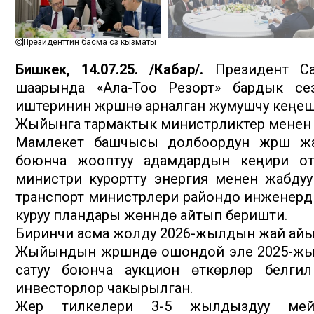
Президенттин басма сөз кызматы
Бишкек, 14.07.25. /Кабар/.
Президент Са
шаарында «Ала-Тоо Резорт» бардык се
иштеринин жүрүшүнө арналган жумушчу кеңеш
Жыйынга тармактык министрликтер менен
Мамлекет башчысы долбоордун жүрүшү ж
боюнча жооптуу адамдардын кеңири отче
министри курортту энергия менен жабдуу
транспорт министрлери райондо инженерд
куруу пландары жөнүндө айтып беришти.
Биринчи асма жолду 2026-жылдын жай айына
Жыйындын жүрүшүндө ошондой эле 2025-жы
сатуу боюнча аукцион өткөрүлөрү белгил
инвесторлор чакырылган.
Жер тилкелери 3-5 жылдыздуу мейма