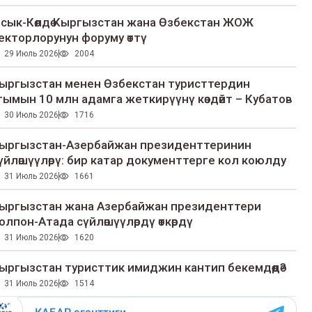
сык-Көлдө Кыргызстан жана Өзбекстан ЖОЖ
екторлорунун форуму өттү
29 Июль 2026
2004
ыргызстан менен Өзбекстан туристтердин
гымын 10 млн адамга жеткирүүнү көздөйт – Кубатов
30 Июль 2026
1716
ыргызстан-Азербайжан президенттеринин
үйлөшүүлөрү: бир катар документтерге кол коюлду
31 Июль 2026
1661
ыргызстан жана Азербайжан президенттери
олпон-Атада сүйлөшүүлөрдү өткөрдү
31 Июль 2026
1620
ыргызстан туристтик имиджин кантип бекемдөөдө?
31 Июль 2026
1514