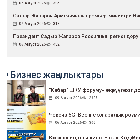
07 Август 2026
305
Садыр Жапаров Армениянын премьер-министри Ни
07 Август 2026
313
Президент Садыр Жапаров Россиянын региондорун
06 Август 2026
482
Бизнес жаңылыктары
"Кабар" ШКУ форумун өткөрүүгө колдо
09 Август 2026
2635
Чексиз 5G: Beeline эл аралык ро
06 Август 2026
306
Көл жээгиндеги кино: Ысык-Көлдө Bee