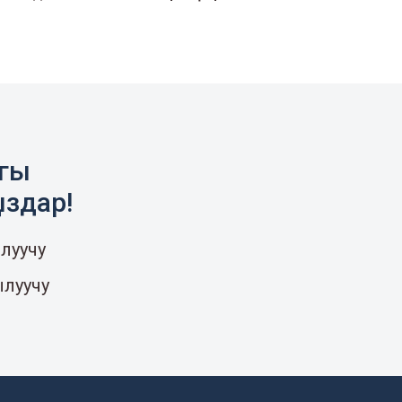
агы
ыздар!
луучу
ылуучу