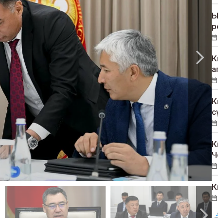
Ы
р
К
а
К
с
К
Ч
К