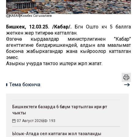
KABAR
Жээнбек Сагыналиев
Бишкек, 12.03.25. /Кабар/.
Бүгүн Ошто күчү 5 баллга
жеткен жер титирөө катталган.
Өзгөчө кырдаалдар министрлигинен "Кабар"
агенттигине билдиришкендей, алдын ала маалымат
боюнча жабыркагандар жана кыйроолор катталган
эмес.
Азыркы учурда тактоо иштери жүрүп жатат.
Тема боюнча
Бишкектеги базарда 6 бөлүм тартылган ири өрт
чыкты
07 Август 2026
193
Ысык-Атада сел каптаган жол тазаланды