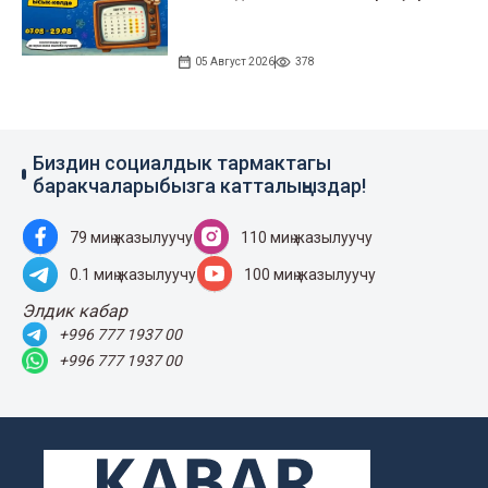
05 Август 2026
378
Биздин социалдык тармактагы
баракчаларыбызга катталыңыздар!
79 миң жазылуучу
110 миң жазылуучу
0.1 миң жазылуучу
100 миң жазылуучу
Элдик кабар
+996 777 1937 00
+996 777 1937 00