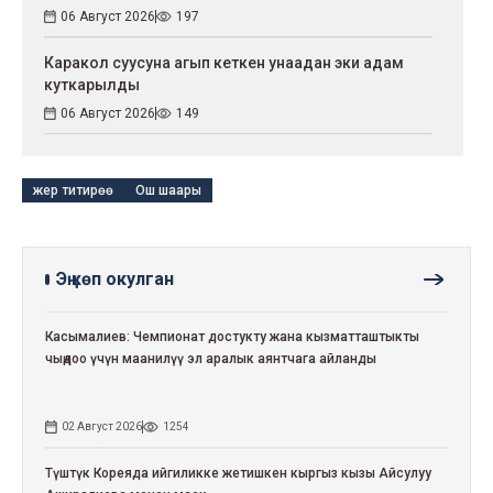
06 Август 2026
197
Каракол суусуна агып кеткен унаадан эки адам
куткарылды
06 Август 2026
149
жер титирөө
Ош шаары
Эң көп окулган
Касымалиев: Чемпионат достукту жана кызматташтыкты
чыңдоо үчүн маанилүү эл аралык аянтчага айланды
02 Август 2026
1254
Түштүк Кореяда ийгиликке жетишкен кыргыз кызы Айсулуу