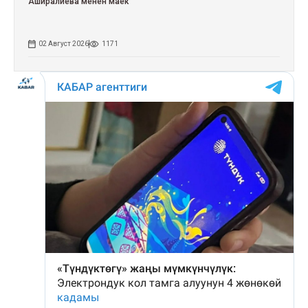
Аширалиева менен маек
02 Август 2026
1171