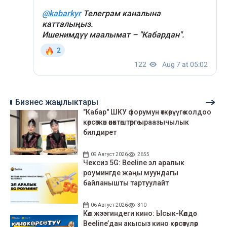
Бизнес жаңылыктары
"Кабар" ШКУ форумун өткөрүүгө колдоо
көрсөткөн өнөктөштөргө ыраазычылык
билдирет
09 Август 2026
2655
Чексиз 5G: Beeline эл аралык
роумингде жаңы муундагы
байланышты тартуулайт
06 Август 2026
310
Көл жээгиндеги кино: Ысык-Көлдө
Beeline’дан акысыз кино көрсөтүлөр