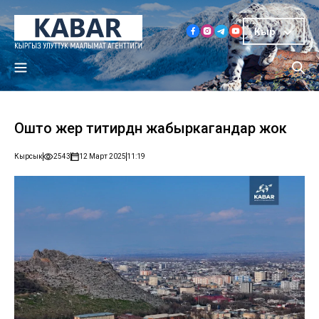
Кыр
Ошто жер титирөөдөн жабыркагандар жок
Кырсык
2543
12 Март 2025
11:19