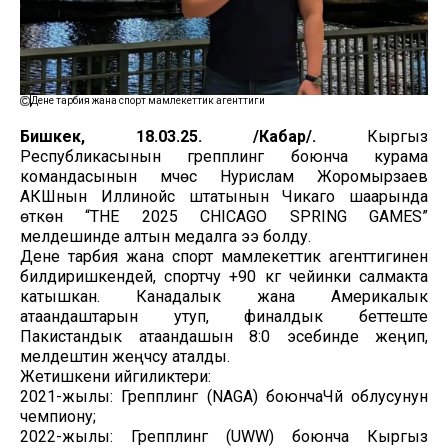
Дене тарбия жана спорт мамлекеттик агенттиги
Бишкек, 18.03.25. /Кабар/.
Кыргыз
Республикасынын грепплинг боюнча курама
командасынын мүчөсү Нурислам Жоромырзаев
АКШнын Иллинойс штатынын Чикаго шаарында
өткөн “THE 2025 CHICAGO SPRING GAMES”
мелдешинде алтын медалга ээ болду.
Дене тарбия жана спорт мамлекеттик агенттигинен
билдиришкендей, спортчу +90 кг чейинки салмакта
катышкан. Канадалык жана Америкалык
атаандаштарын утуп, финалдык беттеште
Пакистандык атаандашын 8:0 эсебинде жеңип,
мелдештин жеңүүчүсу аталды.
Жетишкени ийгиликтери:
2021-жылы: Грепплинг (NAGA) боюнчаЧүй облусунун
чемпиону;
2022-жылы: Грепплинг (UWW) боюнча Кыргыз