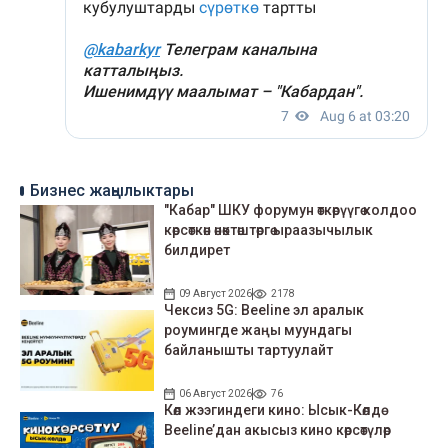
Бизнес жаңылыктары
"Кабар" ШКУ форумун өткөрүүгө колдоо
көрсөткөн өнөктөштөргө ыраазычылык
билдирет
09 Август 2026
2178
Чексиз 5G: Beeline эл аралык
роумингде жаңы муундагы
байланышты тартуулайт
06 Август 2026
76
Көл жээгиндеги кино: Ысык-Көлдө
Beeline’дан акысыз кино көрсөтүлөр