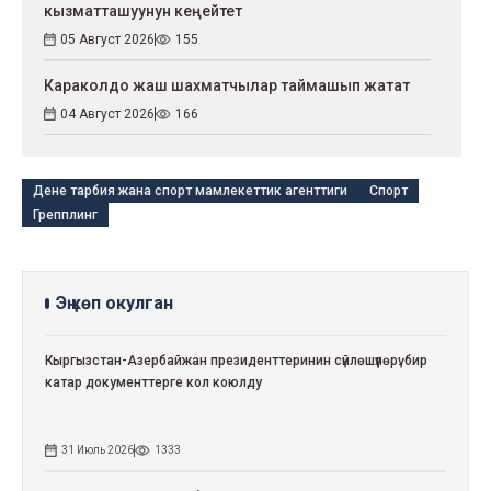
кызматташуунун кеңейтет
05 Август 2026
155
Караколдо жаш шахматчылар таймашып жатат
04 Август 2026
166
Дене тарбия жана спорт мамлекеттик агенттиги
Спорт
Грепплинг
Эң көп окулган
Кыргызстан-Азербайжан президенттеринин сүйлөшүүлөрү: бир
катар документтерге кол коюлду
31 Июль 2026
1333