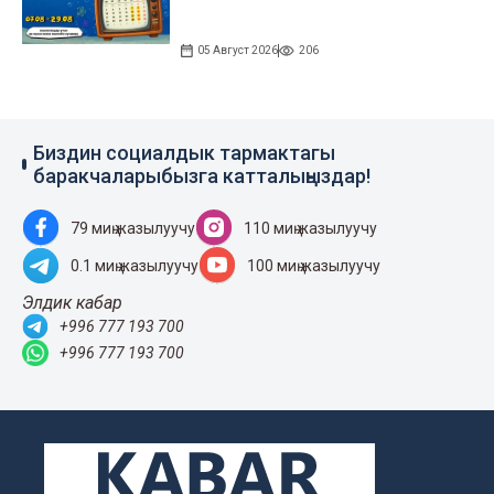
05 Август 2026
206
Биздин социалдык тармактагы
баракчаларыбызга катталыңыздар!
79 миң жазылуучу
110 миң жазылуучу
0.1 миң жазылуучу
100 миң жазылуучу
Элдик кабар
+996 777 193 700
+996 777 193 700