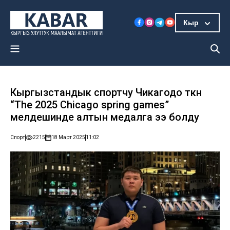
Кыр
Кыргызстандык спортчу Чикагодо өткөн
“Тhe 2025 Сhicago spring games”
мелдешинде алтын медалга ээ болду
Спорт
2215
18 Март 2025
11:02