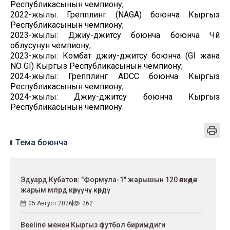
Республикасынын чемпиону;
2022-жылы: Грепплинг (NAGA) боюнча Кыргыз
Республикасынын чемпиону;
2023-жылы: Джиу-джитсу боюнча боюнча Чүй
облусунун чемпиону;
2023-жылы: Комбат джиу-джитсу боюнча (GI жана
NO GI) Кыргыз Республикасынын чемпиону;
2024-жылы: Грепплинг ADCC боюнча Кыргыз
Республикасынын чемпиону;
2024-жылы: Джиу-джитсу боюнча Кыргыз
Республикасынын чемпиону.
Тема боюнча
Эдуард Кубатов: "Формула-1" жарышын 120 өлкөдөн
жарым млрд көрүүчү көрдү
05 Август 2026
262
Beeline менен Кыргыз футбол биримдиги