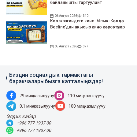
байланышты тартуулайт
06 Август 2026
310
Көл жээгиндеги кино: Ысык-Көлдө
Beeline’дан акысыз кино көрсөтүлөр
05 Август 2026
377
Биздин социалдык тармактагы
баракчаларыбызга катталыңыздар!
79 миң жазылуучу
110 миң жазылуучу
0.1 миң жазылуучу
100 миң жазылуучу
Элдик кабар
+996 777 1937 00
+996 777 1937 00