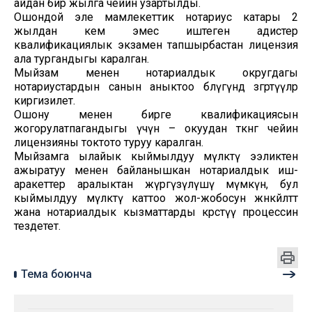
айдан бир жылга чейин узартылды.
Ошондой эле мамлекеттик нотариус катары 2
жылдан кем эмес иштеген адистер
квалификациялык экзамен тапшырбастан лицензия
ала тургандыгы каралган.
Мыйзам менен нотариалдык округдагы
нотариустардын санын аныктоо бөлүгүндө өзгөртүүлөр
киргизилет.
Ошону менен бирге квалификациясын
жогорулатпагандыгы үчүн – окуудан өткөнгө чейин
лицензияны токтото туруу каралган.
Мыйзамга ылайык кыймылдуу мүлктү ээликтен
ажыратуу менен байланышкан нотариалдык иш-
аракеттер аралыктан жүргүзүлүшү мүмкүн, бул
кыймылдуу мүлктү каттоо жол-жобосун жөнөкөйлөтөт
жана нотариалдык кызматтарды көрсөтүү процессин
тездетет.
Тема боюнча