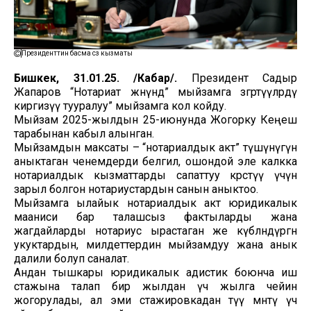
Президенттин басма сөз кызматы
Бишкек, 31.01.25. /Кабар/.
Президент Садыр
Жапаров “Нотариат жөнүндө” мыйзамга өзгөртүүлөрдү
киргизүү тууралуу” мыйзамга кол койду.
Мыйзам 2025-жылдын 25-июнунда Жогорку Кеңеш
тарабынан кабыл алынган.
Мыйзамдын максаты – “нотариалдык акт” түшүнүгүн
аныктаган ченемдерди белгилөө, ошондой эле калкка
нотариалдык кызматтарды сапаттуу көрсөтүү үчүн
зарыл болгон нотариустардын санын аныктоо.
Мыйзамга ылайык нотариалдык акт юридикалык
мааниси бар талашсыз фактыларды жана
жагдайларды нотариус ырастаган же күбөлөндүргөн
укуктардын, милдеттердин мыйзамдуу жана анык
далили болуп саналат.
Андан тышкары юридикалык адистик боюнча иш
стажына талап бир жылдан үч жылга чейин
жогорулады, ал эми стажировкадан өтүү мөөнөтү үч