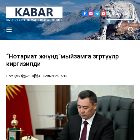
Кыр
“Нотариат жөнүндө”мыйзамга өзгөртүүлөр
киргизилди
Президент
2501
31 Июль 2025
15:15