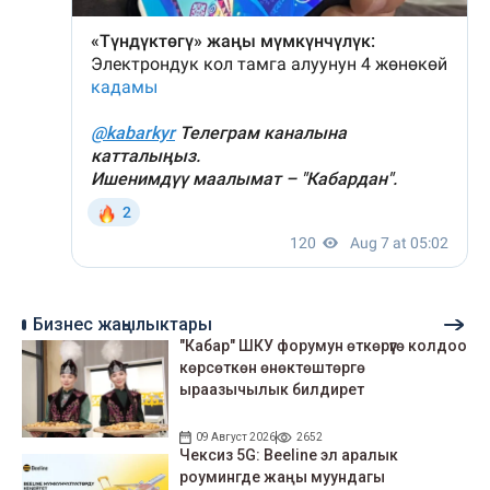
Бизнес жаңылыктары
"Кабар" ШКУ форумун өткөрүүгө колдоо
көрсөткөн өнөктөштөргө
ыраазычылык билдирет
09 Август 2026
2652
Чексиз 5G: Beeline эл аралык
роумингде жаңы муундагы