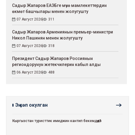
Садыр Жапаров ЕАЭБге мүчө мамлекеттердин
өкмөт башчылары менен жолугушту
07 Август 2026
311
Садыр Жапаров Армениянын премьер-министри
Никол Пашинян менен жолугушту
07 Август 2026
318
Президент Садыр Жапаров Россиянын
региондорунун жетекчилерин кабыл алды
06 Август 2026
488
Эң көп окулган
Кыргызстан туристтик имиджин кантип бекемдөөдө?