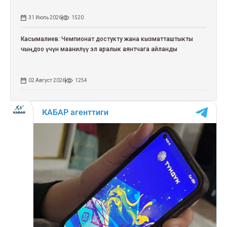
31 Июль 2026
1520
Касымалиев: Чемпионат достукту жана кызматташтыкты
чыңдоо үчүн маанилүү эл аралык аянтчага айланды
02 Август 2026
1254