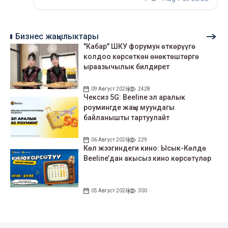
Бизнес жаңылыктары
"Кабар" ШКУ форумун өткөрүүгө
колдоо көрсөткөн өнөктөштөргө
ыраазычылык билдирет
09 Август 2026
2428
Чексиз 5G: Beeline эл аралык
роумингде жаңы муундагы
байланышты тартуулайт
06 Август 2026
229
Көл жээгиндеги кино: Ысык-Көлдө
Beeline’дан акысыз кино көрсөтүлөр
05 Август 2026
300