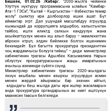
Бишкек, 01.02.26 /Кабар/.
“2030-жылга чейинки
Улуттук өнүктүрүү программасына ылайык "Камбар-
Ата–1 ГЭСи", "Кытай – Кыргызстан – Өзбекстан темир
жолу" сыяктуу ири долбоорлор ишке ашат. Бүт
аймактар өзгөрөт. Дал ушундай масштабдуу өзгөрүүлөрдө
кымындай да коррупцияга алдырбоо, калыстыктан
тайбоо, ишти иликтөөдө салкын кандуулук жана
акыйкаттуулук менен иш алып баруу – мамлекеттин
аброюн көтөрүп, элдин бийликке болгон ишенимин
бекемдейт. Бул багытта прокуратура президенттин
чоң жардамчысы болууга тийиш” – деди министрлер
кабинетинин төрагасы Адылбек Касымалиев Нарын
облустук прокуратурасынын жаңы имаратынын
ачылыш аземинде сүйлөгөн сөзүндө.
Министрлер кабинетинин төрагасы 2020-жылдагы
өлкөнүн акыбалы менен азыркы өзгөрүүлөрдүн асман
менен жердей айырмасы бар экенин айтып,
алдыдагы беш жылда дагы ири иштер жасалаарын
анда прокуратура органдарынын ак ниет иштөөсүнүн
маанисин таасын белгиледи.