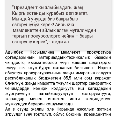
“Президент кыялыбыздагы жаңы
Кыргызстанды курабыз деп жатат.
Мындай учурда биз баарыбыз
өзгөрүшүбүз керек! Айрыкча
мамлекеттен айлык алган мугалимден
тартып прокурорлорго чейин – баары
өзгөрүшү керек”, - деди ал.
Адылбек Касымалиев мамлекет прокуратура
органдарынын материалдык-техникалык базасын
чыңдоого, кызматкерлер үчүн жакшы шарттарды
түзүүгө өзгөчө көңүл буруп жатканын белгилеп, Нарын
облустук прокуратурасынын жаңы имаратын салууга
республикалык бюджеттен 85,5 млн сом каражат
бөлүнгөнүн, жаңы имаратта түзүлгөн шарттар санариптик
чечимдерди кеңири колдонууга, иш кагаздарын
жүргүзүүнүн натыйжалуулугун жогорулатууга,
жарандар менен иштеген ишти жеңилдетүүгө
мүмкүндүк берерин кошумчалады.
Ал өз сөзүндө жалпы эле Нарында жасалып жаткан
өзгөрүүлөргө өзүнчө токтолуп, облус боюнча президенттин