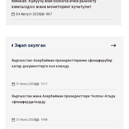
Минкаб: Күйүүчү май боюнча ички рынокту
камсыздоо жана мониторинг күчөтүлөт
04 Август 2026
867
Эң көп окулган
Кыргызстан-Азербайжан президенттеринин сүйлөшүүлөрү: бир
катар документтерге кол коюлду
31 Июль 2026
1511
Кыргызстан жана Азербайжан президенттери Чолпон-Атада
сүйлөшүүлөрдү өткөрдү
31 Июль 2026
1468