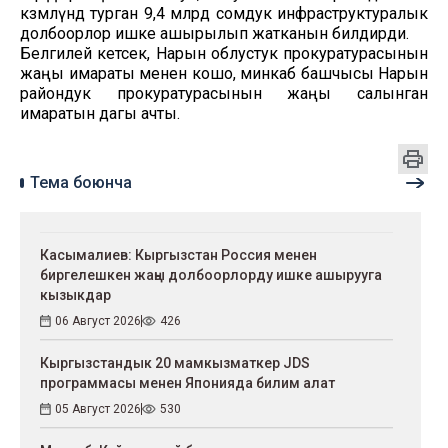
көзөмөлүндө турган 9,4 млрд сомдук инфраструктуралык
долбоорлор ишке ашырылып жатканын билдирди.
Белгилей кетсек, Нарын облустук прокуратурасынын
жаңы имараты менен кошо, минкаб башчысы Нарын
райондук прокуратурасынын жаңы салынган
имаратын дагы ачты.
Тема боюнча
Касымалиев: Кыргызстан Россия менен
биргелешкен жаңы долбоорлорду ишке ашырууга
кызыкдар
06 Август 2026
426
Кыргызстандык 20 мамкызматкер JDS
программасы менен Японияда билим алат
05 Август 2026
530