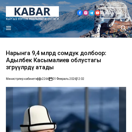
Кыр
Нарынга 9,4 млрд сомдук долбоор:
Адылбек Касымалиев облустагы
өзгөрүүлөрдү атады
Министрлер кабинети
2264
01 Февраль 2026
12:02