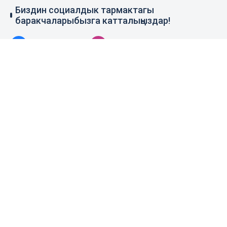
Биздин социалдык тармактагы
баракчаларыбызга катталыңыздар!
79 миң жазылуучу
110 миң жазылуучу
0.1 миң жазылуучу
100 миң жазылуучу
Элдик кабар
+996 777 1937 00
+996 777 1937 00
Агенттик тууралуу
Башкы бет
Колдонуу эрежеси
Жаңылыктар
Байланыш номерлер
Пресс-борбор
Жарнама
Бизнес жаңылыктары
Издөө