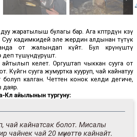
уу жаратылыш булагы бар. Ага көптөрдүн көзү
. Суу кадимкидей эле жердин алдынан түтүк
анда от жалындап күйөт. Бул көрүнүштү
р деп түшүндүрүшөт.
 айтылып келет. Оргуштап чыккан сууга от
 Күйгөн сууга жумуртка кууруп, чай кайнатуу
болуп калган. Четтен конок келди дегиче,
ы даяр.
-Көл айылынын тургуну:
п, чай кайнатсак болот. Мисалы
ир чайнек чай 20 мүнөттө кайнайт.