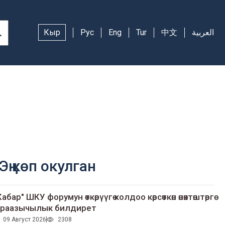
Кыр
Рус
Eng
Tur
中文
العربية
Эң көп окулган
Кабар" ШКУ форумун өткөрүүгө колдоо көрсөткөн өнөктөштөргө
раазычылык билдирет
09 Август 2026
2308