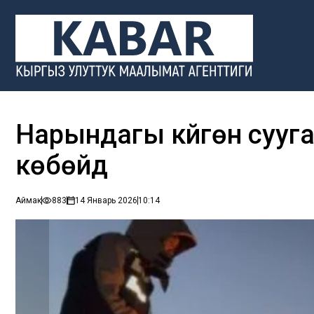
Нарындагы күйгөн сууга
көбөйдү
Аймак
883
14 Январь 2026
10:14