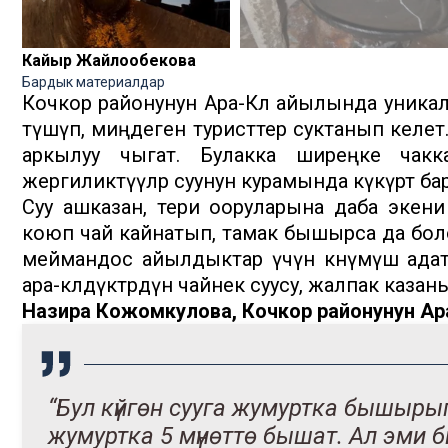
Кайыр Жайлообекова
Бардык материалдар
Кочкор районунун Ара-Көл айылында уникалд
түшүп, миңдеген туристтер суктанып келет
аркылуу чыгат. Булакка ширеңке чакк
жергиликтүүлөр суунун курамында күкүрт ба
Суу ашказан, тери ооруларына даба экени
коюп чай кайнатып, тамак бышырса да болот.
меймандос айылдыктар үчүн көнүмүш адат 
ара-көлдүктөрдүн чайнек суусу, жалпак казан
Назира Кожомкулова, Кочкор районунун Ара
“Бул күйгөн сууга жумуртка бышыры
жумуртка 5 мүнөттө бышат. Ал эми б