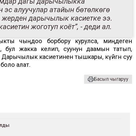
Адамдар дагы дарычылыкка
н эс алуучулар атайын бөтөлкөгө
л жерден дарычылык касиетке ээ.
асиетин жоготуп коёт”, - деди ал.
тыкты чыңдоо борбору курулса, миңдеген
, бул жакка келип, суунун даамын татып,
. Дарычылык касиетинен тышкары, күйгөн суу
 боло алат.
Басып чыгаруу
алды