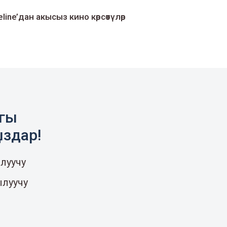
line’дан акысыз кино көрсөтүлөр
агы
ыздар!
луучу
ылуучу