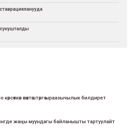
еставрацияланууда
 сунушталды
о көрсөткөн өнөктөштөргө ыраазычылык билдирет
умингде жаңы муундагы байланышты тартуулайт