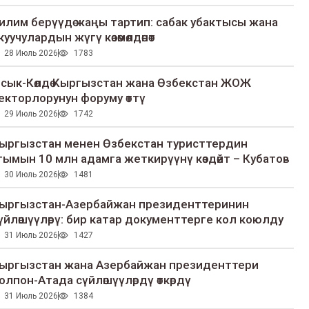
илим берүүдө жаңы тартип: сабак убактысы жана
куучулардын жүгү көзөмөлдөнөт
28 Июль 2026
1783
сык-Көлдө Кыргызстан жана Өзбекстан ЖОЖ
екторлорунун форуму өттү
29 Июль 2026
1742
ыргызстан менен Өзбекстан туристтердин
гымын 10 млн адамга жеткирүүнү көздөйт – Кубатов
30 Июль 2026
1481
ыргызстан-Азербайжан президенттеринин
үйлөшүүлөрү: бир катар документтерге кол коюлду
31 Июль 2026
1427
ыргызстан жана Азербайжан президенттери
олпон-Атада сүйлөшүүлөрдү өткөрдү
31 Июль 2026
1384