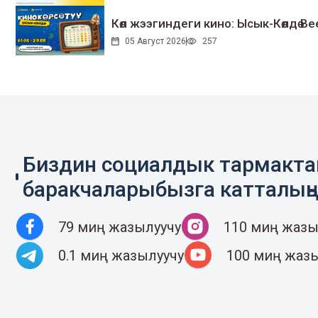
Көл жээгиндеги кино: Ысык-Көлдө Bee
05 Август 2026
257
Биздин социалдык тармакт
баракчаларыбызга катталың
79 миң жазылуучу
110 миң жазы
0.1 миң жазылуучу
100 миң жаз