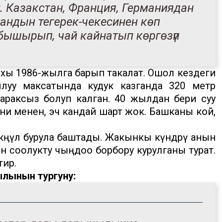
т. Казакстан, Франция, Германиядан
тандын тегерек-чекесинен көп
бышырып, чай кайнатып көргөзүп
хы 1986-жылга барып такалат. Ошол кездеги
луу максатында кудук казганда 320 метр
араксыз болуп калган. 40 жылдан бери суу
гени менен, эч кандай шарт жок. Башканы кой,
 көңүл бурула баштады. Жакынкы күндөрү анын
 соолукту чыңдоо борбору курулганы турат.
тир.
ылынын тургуну: