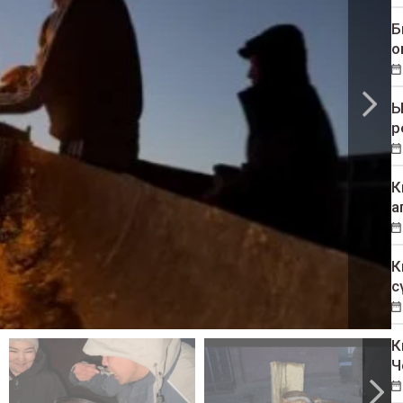
Б
о
Ы
р
К
а
К
с
К
Ч