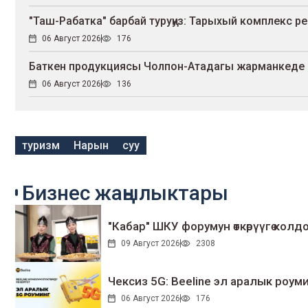
"Таш-Рабатка" барбай туруңуз: Тарыхый комплекс р
06 Август 2026
176
Баткен продукциясы Чолпон-Атадагы жарманкеде
06 Август 2026
136
туризм
Нарын
суу
Бизнес жаңылыктары
"Кабар" ШКУ форумун өткөрүүгө колдо
09 Август 2026
2308
Чексиз 5G: Beeline эл аралык ро
06 Август 2026
176