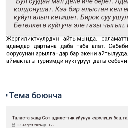
“Бул суудан мал деле иче берет. 
колдонушат. Кээ бир алыстан келге
куйуп алып кетишет. Бирок суу ушу
Бөтөлкөгө куйгуча эле газы чыгып, к
Жергиликтүүлөрдүн айтымында, саламат
адамдар дартына даба таба алат. Себеби
оорусунан арылгандар бар экени айтылууда
аймактагы туризмди өнүктүрүүгө дагы себечи
Тема боюнча
Таласта жаңы Сот адилеттик үйүнүн курулушу башт
06 Август 2026
129