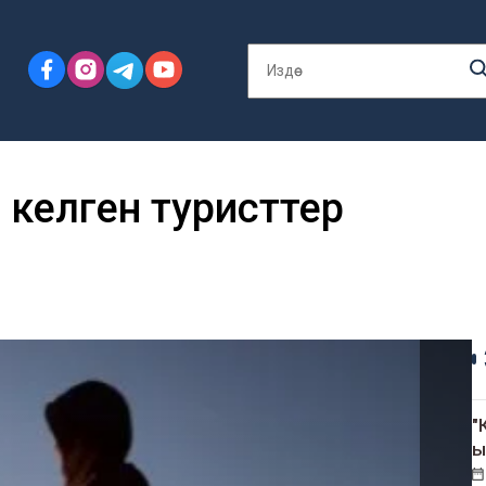
 келген туристтер
"
ы