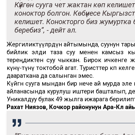
Күйгөн сууга чет жактан көп келише
коноктор болгон. Көбүнесе Кыргызс
келишет. Конокторго биз жумуртка 
беребиз”, - дейт ал.
Жергиликтүүлөрдүн айтымында, суунун тары
бийлик элди таза суу менен камсыз кы
тереңдиктен суу чыккан. Бирок ичкенге ж
күнү-түнү токтобой агат. Туристтер көп кел
даараткана да салынган эмес.
Күйгөн сууга мындан бир нече ай мурда эле
айланасында курулуш иштери башталып, ден
Уникалдуу булак 49 жылга ижарага берилип
Рахат Ниязов, Кочкор районунун Ара-Көл ай