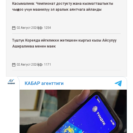
Касымалиев: Чемпионат достукту жана кызматташтыкты
чыңдоо үчүн маанилүү эл аралык аянтчага айланды
02 Август 2026
1254
Түштүк Кореяда ийгиликке жетишкен кыргыз кызы Айсулуу
Аширалиева менен маек
02 Август 2026
1171