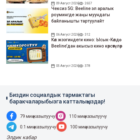
09 Август 2026
2657
Чексиз 5G: Beeline эл аралык
роумингде жаңы муундагы
байланышты тартуулайт
06 Август 2026
312
Көл жээгиндеги кино: Ысык-Көлдө
Beeline’дан акысыз кино көрсөтүлөр
05 Август 2026
378
Биздин социалдык тармактагы
баракчаларыбызга катталыңыздар!
79 миң жазылуучу
110 миң жазылуучу
0.1 миң жазылуучу
100 миң жазылуучу
Элдик кабар