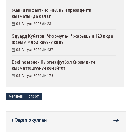
Жанни Инфантино FIFA`нын президенти
кызматында калат
06 Август 2026
231
Эдуард Кубатов: "Формула-1" жарышын 120 өлкөдөн
жарым млрд көрүүчү көрдү
05 Август 2026
437
Beeline менен Кыргыз футбол биримдиги
кызматташуунун кеңейтет
05 Август 2026
178
мелдеш
спорт
Эң көп окулган