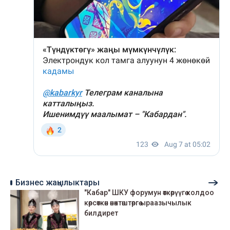
Бизнес жаңылыктары
"Кабар" ШКУ форумун өткөрүүгө колдоо
көрсөткөн өнөктөштөргө ыраазычылык
билдирет