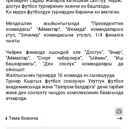
президент Садыр Жапаров катышкан салттуу "Мурас"
достук футбол турниринин экинчи күнү башталды.
Күн мурун футболдук турнирдин биринчи күнү аяктаган.
Мелдештин жыйынтыгында "Президенттин
командасы" "Аймактар", "Фемида" командаларын
утуп, "Элчилер" командасына утулуп, 1/4 финалга
чыкты.
Чейрек финалда ошондой эле “Достук”, “Өнөр”,
“Аймактар”, “Спорт чеберлери”, “Ыйман”, “Иш
башкармасы”, “Ден соолук” командалары да
ойношот.
Жалпысынан турнирде 16 команда күч сынашууда.
Турнир Кыргыз футбол союзунун Улуттук футбол
академиясында жана "Газпром балдарга" дене тарбия
жана ден соолукту чыңдоо комплексинин базасында
өткөрүлүүдө.
Тема боюнча