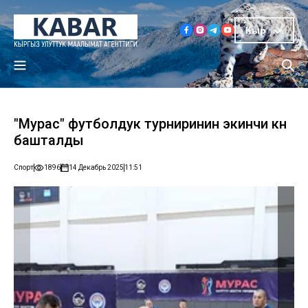
Кыр
"Мурас" футболдук турниринин экинчи күнү
башталды
Спорт
1896
14 Декабрь 2025
11:51