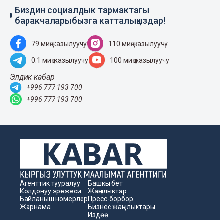
Биздин социалдык тармактагы
баракчаларыбызга катталыңыздар!
79 миң жазылуучу
110 миң жазылуучу
0.1 миң жазылуучу
100 миң жазылуучу
Элдик кабар
+996 777 193 700
+996 777 193 700
Агенттик тууралуу
Башкы бет
Колдонуу эрежеси
Жаңылыктар
Байланыш номерлер
Пресс-борбор
Жарнама
Бизнес жаңылыктары
Издөө