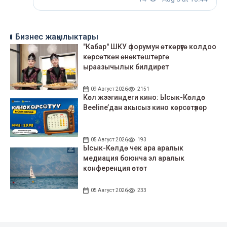
Бизнес жаңылыктары
"Кабар" ШКУ форумун өткөрүүгө колдоо
көрсөткөн өнөктөштөргө
ыраазычылык билдирет
09 Август 2026
2151
Көл жээгиндеги кино: Ысык-Көлдө
Beeline’дан акысыз кино көрсөтүлөр
05 Август 2026
193
Ысык-Көлдө чек ара аралык
медиация боюнча эл аралык
конференция өтөт
05 Август 2026
233