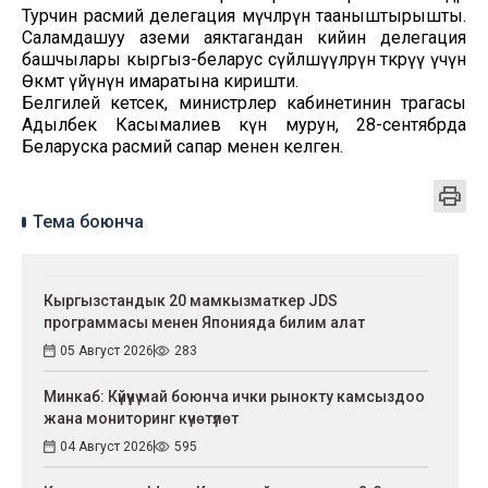
Турчин расмий делегация мүчөлөрүн тааныштырышты.
Саламдашуу аземи аяктагандан кийин делегация
башчылары кыргыз-беларус сүйлөшүүлөрүн өткөрүү үчүн
Өкмөт үйүнүн имаратына киришти.
Белгилей кетсек, министрлер кабинетинин төрагасы
Адылбек Касымалиев күн мурун, 28-сентябрда
Беларуска расмий сапар менен келген.
Тема боюнча
Кыргызстандык 20 мамкызматкер JDS
программасы менен Японияда билим алат
05 Август 2026
283
Минкаб: Күйүүчү май боюнча ички рынокту камсыздоо
жана мониторинг күчөтүлөт
04 Август 2026
595