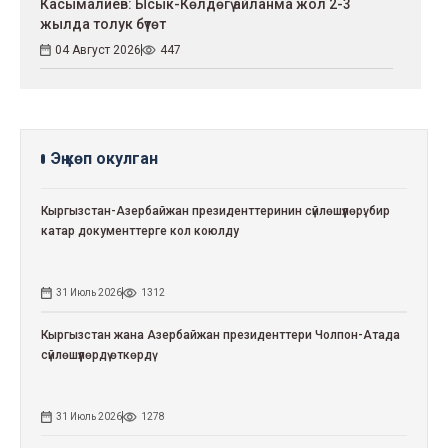
Касымалиев: Ысык-Көлдөгү айланма жол 2-3
жылда толук бүтөт
04 Август 2026
447
Эң көп окулган
Кыргызстан-Азербайжан президенттеринин сүйлөшүүлөрү: бир
катар документтерге кол коюлду
31 Июль 2026
1312
Кыргызстан жана Азербайжан президенттери Чолпон-Атада
сүйлөшүүлөрдү өткөрдү
31 Июль 2026
1278