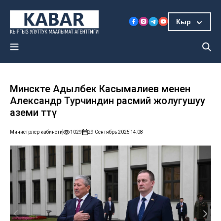
Кыр
Минскте Адылбек Касымалиев менен
Александр Турчиндин расмий жолугушуу
аземи өттү
Министрлер кабинети
1029
29 Сентябрь 2025
14:08