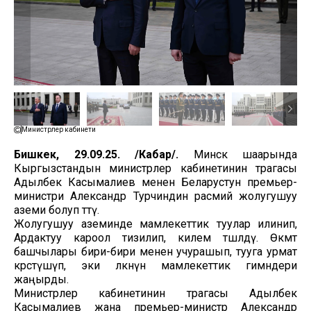
Министрлер кабинети
Бишкек, 29.09.25. /Кабар/.
Минск шаарында
Кыргызстандын министрлер кабинетинин төрагасы
Адылбек Касымалиев менен Беларустун премьер-
министри Александр Турчиндин расмий жолугушуу
аземи болуп өттү.
Жолугушуу аземинде мамлекеттик туулар илинип,
Ардактуу кароол тизилип, килем төшөлдү. Өкмөт
башчылары бири-бири менен учурашып, тууга урмат
көрсөтүшүп, эки өлкөнүн мамлекеттик гимндери
жаңырды.
Министрлер кабинетинин төрагасы Адылбек
Касымалиев жана премьер-министр Александр