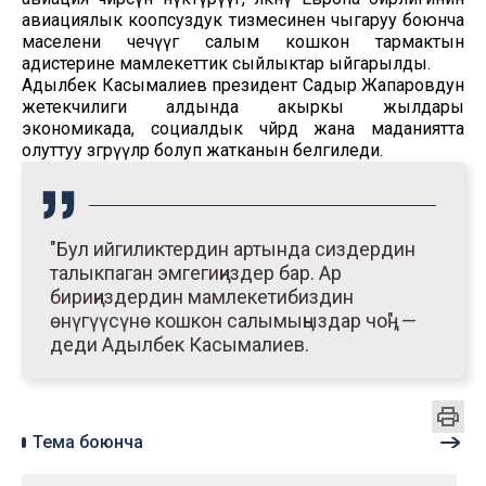
авиациялык коопсуздук тизмесинен чыгаруу боюнча
маселени чечүүгө салым кошкон тармактын
адистерине мамлекеттик сыйлыктар ыйгарылды.
Адылбек Касымалиев президент Садыр Жапаровдун
жетекчилиги алдында акыркы жылдары
экономикада, социалдык чөйрөдө жана маданиятта
олуттуу өзгөрүүлөр болуп жатканын белгиледи.
"Бул ийгиликтердин артында сиздердин
талыкпаган эмгегиңиздер бар. Ар
бириңиздердин мамлекетибиздин
өнүгүүсүнө кошкон салымыңыздар чоң", —
деди Адылбек Касымалиев.
Тема боюнча