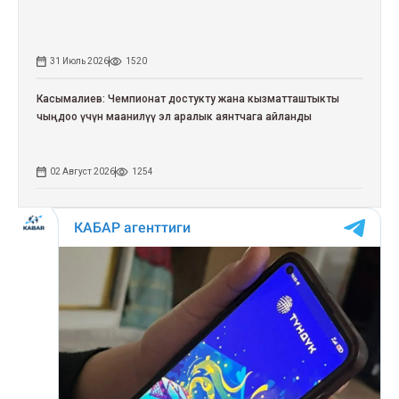
31 Июль 2026
1520
Касымалиев: Чемпионат достукту жана кызматташтыкты
чыңдоо үчүн маанилүү эл аралык аянтчага айланды
02 Август 2026
1254