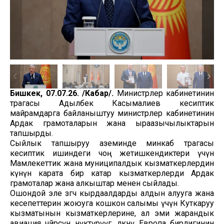
Бишкек, 07.07.26. /Кабар/.
Министрлер кабинетинин
төрагасы Адылбек Касымалиев кесиптик
майрамдарга байланыштуу министрлер кабинетинин
Ардак грамоталарын жана ыраазычылыктарын
тапшырды.
Сыйлык тапшыруу аземинде минкаб төрагасы
кесиптик ишиндеги чоң жетишкендиктери үчүн
Мамлекеттик жана муниципалдык кызматкерлердин
күнүнө карата бир катар кызматкерлерди Ардак
грамоталар жана алкыштар менен сыйлады.
Ошондой эле өзгөчө кырдаалдарды алдын алууга жана
кесепеттерин жоюуга кошкон салымы үчүн Куткаруу
кызматынын кызматкерлерине, ал эми жарандык
авиация чөйрөсүн өнүктүрүүгө, өлкөнү Европа бирлигинин