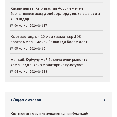
Касымалиев: Кыргызстан Россия менен
биргелешкен жаңы долбоорлорду ишке ашырууга
кызыкдар
06 Август 2026
687
Кыргызстандык 20 мамкызматкер JDS
программасы менен Японияда билим алат
05 Август 2026
651
Минкаб: Күйүүчү май боюнча ички рынокту
камсыздоо жана мониторинг күчөтүлөт
04 Август 2026
988
Эң көп окулган
Кыргызстан туристтик имиджин кантип бекемдөөдө?