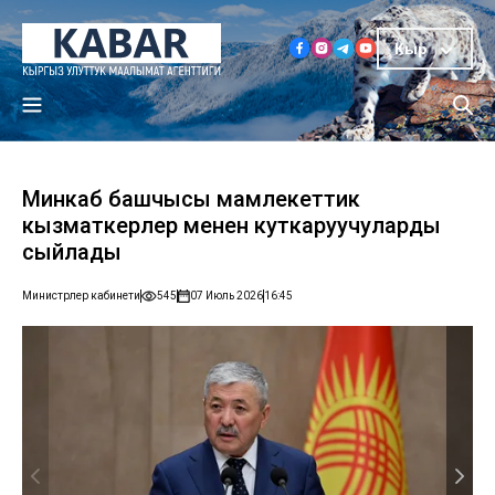
Кыр
Минкаб башчысы мамлекеттик
кызматкерлер менен куткаруучуларды
сыйлады
Министрлер кабинети
545
07 Июль 2026
16:45