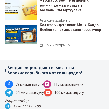
Чексиз 5G: Beeline эл аралык
роумингде жаңы муундагы
байланышты тартуулайт
06 Август 2026
310
Көл жээгиндеги кино: Ысык-Көлдө
Beeline’дан акысыз кино көрсөтүлөр
05 Август 2026
377
Биздин социалдык тармактагы
баракчаларыбызга катталыңыздар!
79 миң жазылуучу
110 миң жазылуучу
0.1 миң жазылуучу
100 миң жазылуучу
Элдик кабар
+996 777 1937 00