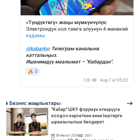
Бизнес жаңылыктары
"Кабар" ШКУ форумун өткөрүүгө
колдоо көрсөткөн өнөктөштөргө
ыраазычылык билдирет
09 Август 2026
2651