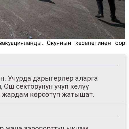
эвакуацияланды. Окуянын кесепетинен оор
ан. Учурда дарыгерлер аларга
 Ош секторунун учуп келүү
 жардам көрсөтүп жатышат.
өр жана аэропорттун ыкчам