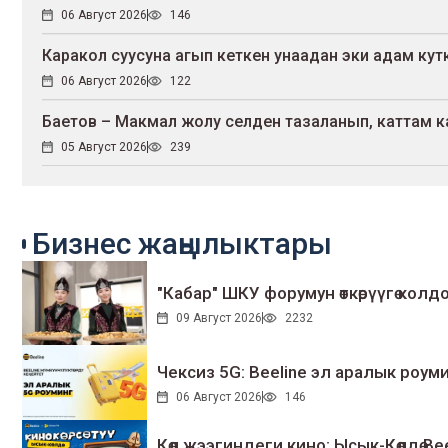
06 Август 2026
146
Каракол суусуна агып кеткен унаадан эки адам ку
06 Август 2026
122
Баетов – Макмал жолу селден тазаланып, каттам 
05 Август 2026
239
Бизнес жаңылыктары
"Кабар" ШКУ форумун өткөрүүгө колдо
09 Август 2026
2232
Чексиз 5G: Beeline эл аралык ро
06 Август 2026
146
Көл жээгиндеги кино: Ысык-Көлдө Bee