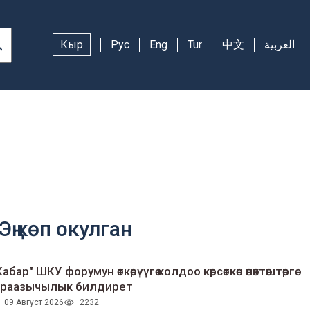
Кыр
Рус
Eng
Tur
中文
العربية
Эң көп окулган
Кабар" ШКУ форумун өткөрүүгө колдоо көрсөткөн өнөктөштөргө
раазычылык билдирет
09 Август 2026
2232