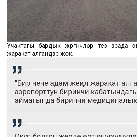
Учактагы бардык жүргүнчүлөр тез арада 
жаракат алгандар жок.
"Бир нече адам жеңил жаракат алг
аэропорттун биринчи кабатындагы,
аймагында биринчи медициналык
Окуя болгон жерде өрт өчүрүүчүл