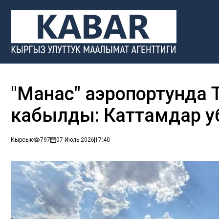
"Манас" аэропортунда 
кабылды: Каттамдар у
Кырсык
797
07 Июль 2026
17:40