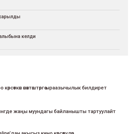
ткарылды
калыбына келди
о көрсөткөн өнөктөштөргө ыраазычылык билдирет
умингде жаңы муундагы байланышты тартуулайт
line’дан акысыз кино көрсөтүлөр