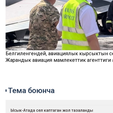
Белгиленгендей, авиациялык кырсыктын с
Жарандык авиация мамлекеттик агенттиги 
Тема боюнча
Ысык-Атада сел каптаган жол тазаланды