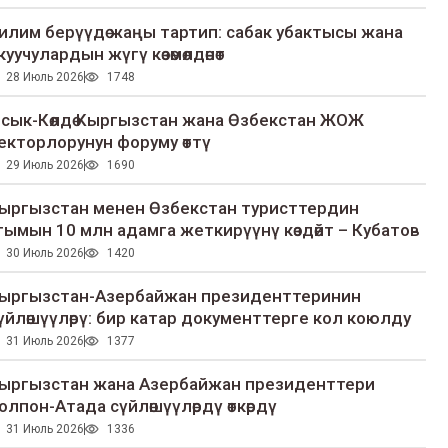
илим берүүдө жаңы тартип: сабак убактысы жана
куучулардын жүгү көзөмөлдөнөт
28 Июль 2026
1748
сык-Көлдө Кыргызстан жана Өзбекстан ЖОЖ
екторлорунун форуму өттү
29 Июль 2026
1690
ыргызстан менен Өзбекстан туристтердин
гымын 10 млн адамга жеткирүүнү көздөйт – Кубатов
30 Июль 2026
1420
ыргызстан-Азербайжан президенттеринин
үйлөшүүлөрү: бир катар документтерге кол коюлду
31 Июль 2026
1377
ыргызстан жана Азербайжан президенттери
олпон-Атада сүйлөшүүлөрдү өткөрдү
31 Июль 2026
1336