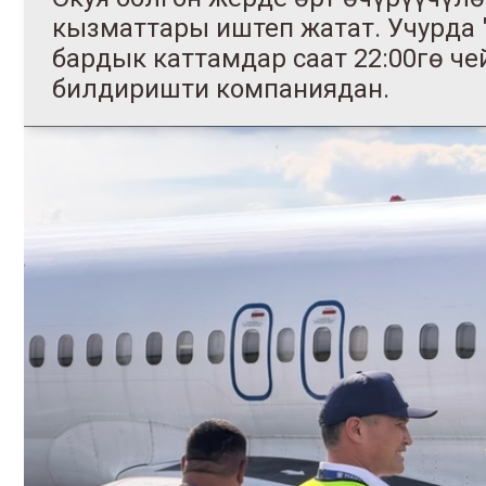
кызматтары иштеп жатат. Учурда 
бардык каттамдар саат 22:00гө че
билдиришти компаниядан.