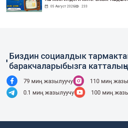
05 Август 2026
233
Биздин социалдык тармакт
баракчаларыбызга катталың
79 миң жазылуучу
110 миң жазы
0.1 миң жазылуучу
100 миң жаз