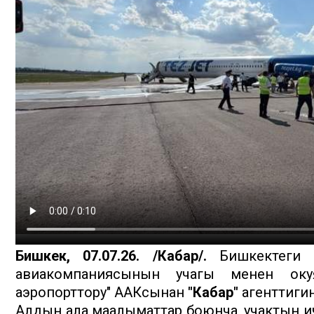
Бишкек, 07.07.26. /Кабар/.
Бишкектеги "
авиакомпаниясынын учагы менен окуя
аэропорттору" ААКсынан
"Кабар"
агенттиги
Алдын ала маалыматтар боюнча, учактын ичинд