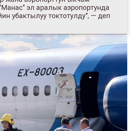
"Манас" эл аралык аэропортунда
йин убактылуу токтотулду", — деп