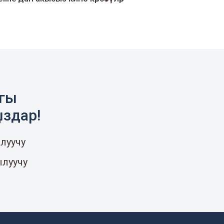
агы
ыздар!
луучу
ылуучу