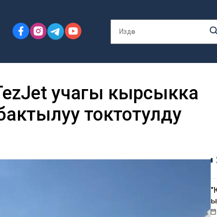
TezJet учагы кырсыкка
бактылуу токтотулду
"
ы