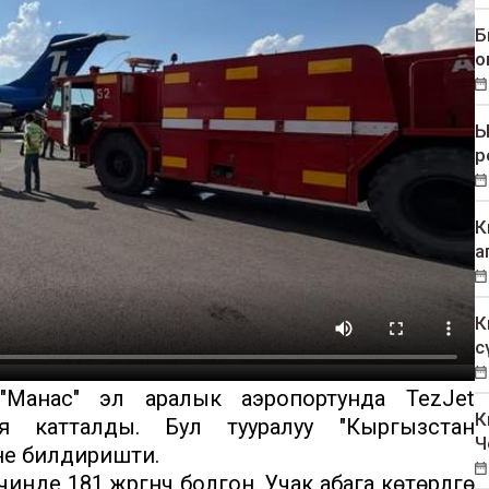
Б
о
Ы
р
К
а
К
с
Манас" эл аралык аэропортунда TezJet
К
 катталды. Бул тууралуу "Кыргызстан
Ч
не билдиришти.
е 181 жүргүнчү болгон. Учак абага көтөрүлүүгө