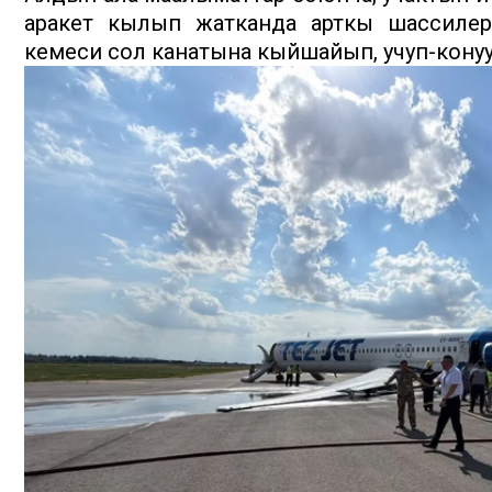
аракет кылып жатканда арткы шассилер
кемеси сол канатына кыйшайып, учуп-конуу 