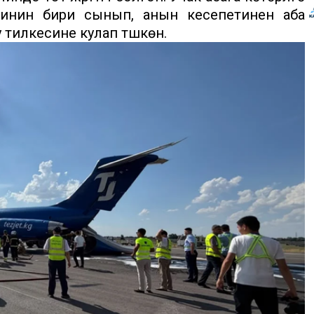
инин бири сынып, анын кесепетинен аба
тилкесине кулап түшкөн.