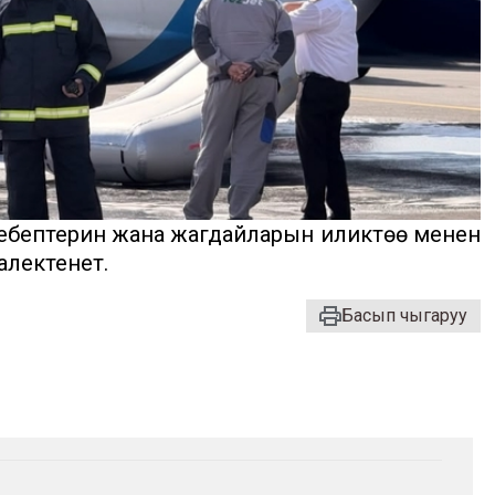
ебептерин жана жагдайларын иликтөө менен
алектенет.
Басып чыгаруу