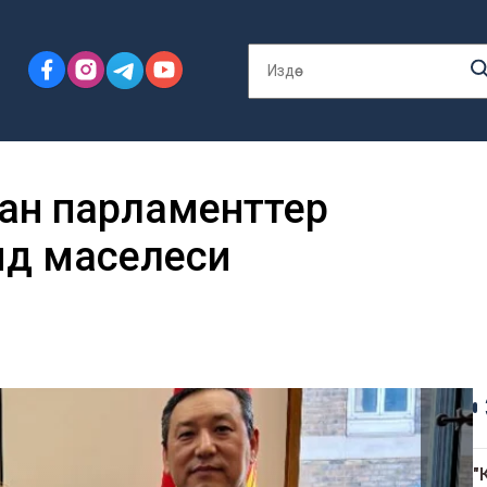
ан парламенттер
өө маселеси
"