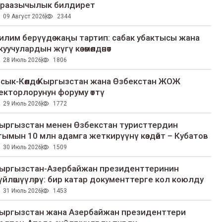
раазычылык билдирет
09 Август 2026
2344
илим берүүдө жаңы тартип: сабак убактысы жана
куучулардын жүгү көзөмөлдөнөт
28 Июль 2026
1806
сык-Көлдө Кыргызстан жана Өзбекстан ЖОЖ
екторлорунун форуму өттү
29 Июль 2026
1772
ыргызстан менен Өзбекстан туристтердин
гымын 10 млн адамга жеткирүүнү көздөйт – Кубатов
30 Июль 2026
1509
ыргызстан-Азербайжан президенттеринин
үйлөшүүлөрү: бир катар документтерге кол коюлду
31 Июль 2026
1453
ыргызстан жана Азербайжан президенттери