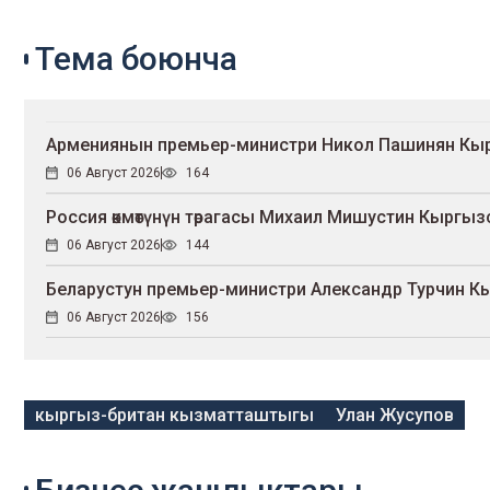
Тема боюнча
Армениянын премьер-министри Никол Пашинян Кыр
06 Август 2026
164
Россия өкмөтүнүн төрагасы Михаил Мишустин Кыргыз
06 Август 2026
144
Беларустун премьер-министри Александр Турчин К
06 Август 2026
156
кыргыз-британ кызматташтыгы
Улан Жусупов