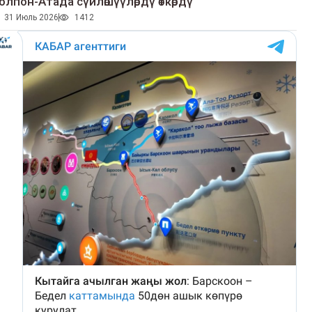
олпон-Атада сүйлөшүүлөрдү өткөрдү
31 Июль 2026
1412