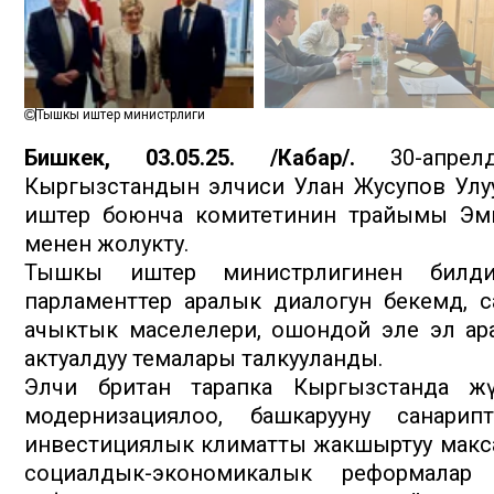
Тышкы иштер министрлиги
Бишкек, 03.05.25. /Кабар/.
30-апрелд
Кыргызстандын элчиси Улан Жусупов Улу
иштер боюнча комитетинин төрайымы Эми
менен жолукту.
Тышкы иштер министрлигинен билдир
парламенттер аралык диалогун бекемдөө, 
ачыктык маселелери, ошондой эле эл а
актуалдуу темалары талкууланды.
Элчи британ тарапка Кыргызстанда жү
модернизациялоо, башкарууну санарип
инвестициялык климатты жакшыртуу макс
социалдык-экономикалык реформалар