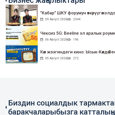
Бизнес жаңылыктары
"Кабар" ШКУ форумун өткөрүүгө колдо
09 Август 2026
2344
Чексиз 5G: Beeline эл аралык ро
06 Август 2026
196
Көл жээгиндеги кино: Ысык-Көлдө Bee
05 Август 2026
272
Биздин социалдык тармакт
баракчаларыбызга катталың