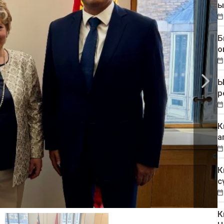
ы
Б
о
Ы
р
К
а
К
с
К