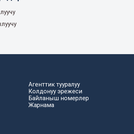
луучу
ылуучу
Агенттик тууралуу
Колдонуу эрежеси
Байланыш номерлер
Жарнама