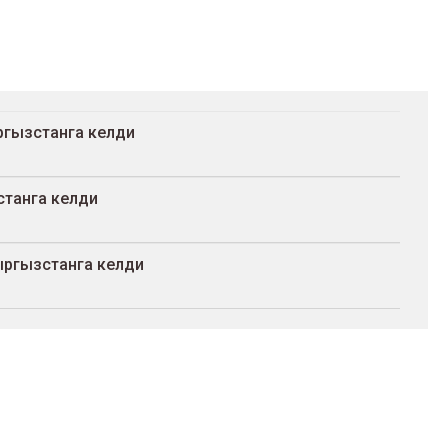
гызстанга келди
станга келди
ыргызстанга келди