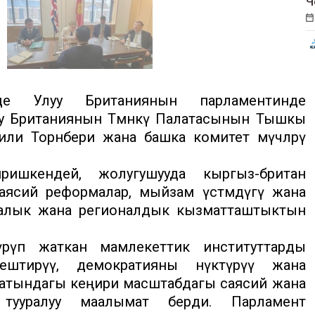
Ч
е Улуу Британиянын парламентинде
у Британиянын Төмөнкү Палатасынын Тышкы
ли Торнбери жана башка комитет мүчөлөрү
ишкендей, жолугушууда кыргыз-британ
саясий реформалар, мыйзам үстөмдүгү жана
ралык жана регионалдык кызматташтыктын
рүп жаткан мамлекеттик институттарды
тештирүү, демократияны өнүктүрүү жана
атындагы кеңири масштабдагы саясий жана
 тууралуу маалымат берди. Парламент