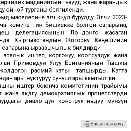
керчилик маданиятын түзүүдө жана жарандык
лду ойной турганы белгиленди.
 маселесине өзгөчө көңүл бурулду. Элчи 2023-
 комитеттин Бишкекке болгон сапарына,
ңеш делегациясынын Лондонго жасаган
нда Кыргызстандын Жогорку Кеңешинин
ий сапарына ыраазычылык билдирди.
аралык иштер, коргонуу, коопсуздук жана
 Улан Примовдун Улуу Британиянын Тышкы
жолдогон расмий катын тапшырды. Катта
ан ары өнүктүрүү сунуштары камтылган.
Тышкы иштер боюнча комитетинин төрайымы
ө жана өлкөдөгү демократиялык процесстерди
урдагы диалогдун конструктивдүү мүнөзүн
Басып чыгаруу