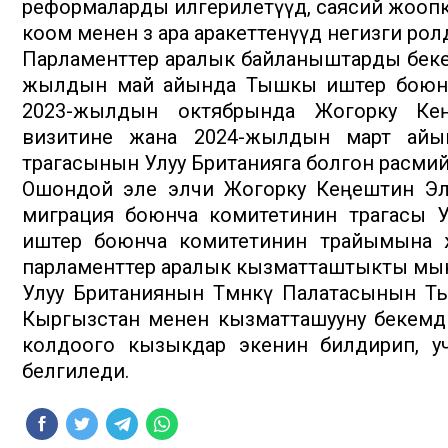
реформаларды илгерилетүүдө, саясий жооп
коом менен өз ара аракеттенүүдө негизги ро
Парламенттер аралык байланыштарды бекемдөө
жылдын май айында Тышкы иштер боюнча
2023-жылдын октябрында Жогорку Ке
визитине жана 2024-жылдын март айы
төрагасынын Улуу Британияга болгон расм
Ошондой эле элчи Жогорку Кеңештин Эл 
миграция боюнча комитетинин төрагасы
иштер боюнча комитетинин төрайымына 
парламенттер аралык кызматташтыкты мынд
Улуу Британиянын Төмөнкү Палатасынын 
Кыргызстан менен кызматташууну бекемдөөг
колдоого кызыкдар экенин билдирип, уч
белгиледи.