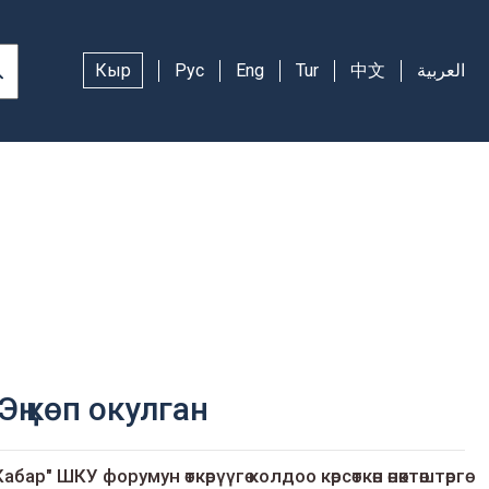
Кыр
Рус
Eng
Tur
中文
العربية
Эң көп окулган
Кабар" ШКУ форумун өткөрүүгө колдоо көрсөткөн өнөктөштөргө