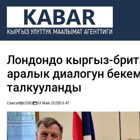
Лондондо кыргыз-брит
аралык диалогун бекемд
талкууланды
Саясат
2083
03 Май 2025
10:47