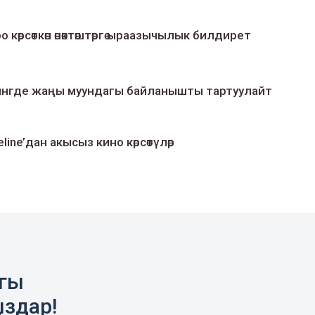
о көрсөткөн өнөктөштөргө ыраазычылык билдирет
умингде жаңы муундагы байланышты тартуулайт
line’дан акысыз кино көрсөтүлөр
агы
ыздар!