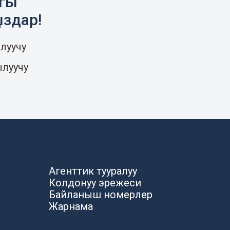
агы
ыздар!
луучу
ылуучу
Агенттик тууралуу
Колдонуу эрежеси
Байланыш номерлер
Жарнама