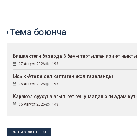
Тема боюнча
Бишкектеги базарда 6 бөлүм тартылган ири өрт чыкт
07 Август 2026
193
Ысык-Атада сел каптаган жол тазаланды
06 Август 2026
196
Каракол суусуна агып кеткен унаадан эки адам ку
06 Август 2026
148
тилсиз жоо
өрт