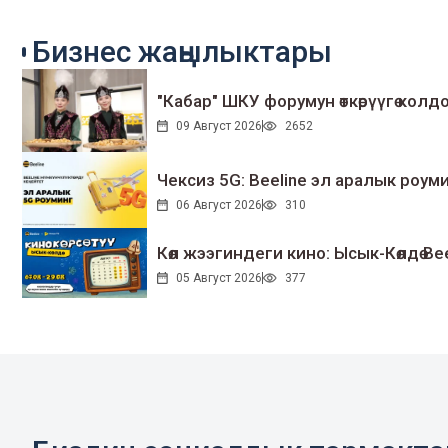
Бизнес жаңылыктары
"Кабар" ШКУ форумун өткөрүүгө колдо
09 Август 2026
2652
Чексиз 5G: Beeline эл аралык ро
06 Август 2026
310
Көл жээгиндеги кино: Ысык-Көлдө Bee
05 Август 2026
377