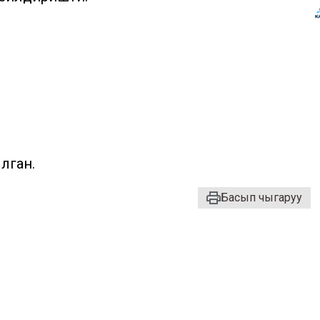
ылган.
Басып чыгаруу