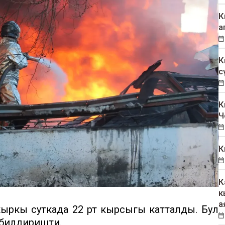
К
а
К
с
К
Ч
К
К
к
а
ркы суткада 22 өрт кырсыгы катталды. Бул
 билдиришти.