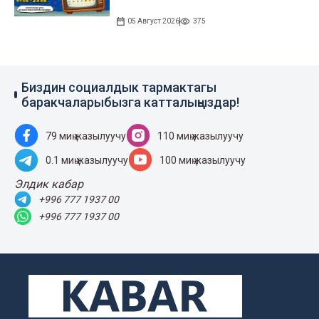
05 Август 2026
375
Биздин социалдык тармактагы
баракчаларыбызга катталыңыздар!
79 миң жазылуучу
110 миң жазылуучу
0.1 миң жазылуучу
100 миң жазылуучу
Элдик кабар
+996 777 1937 00
+996 777 1937 00