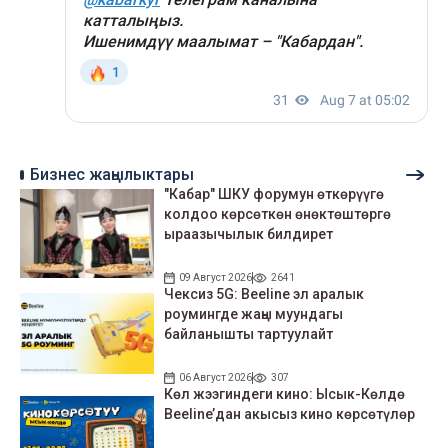
Бизнес жаңылыктары
"Кабар" ШКУ форумун өткөрүүгө
колдоо көрсөткөн өнөктөштөргө
ыраазычылык билдирет
09 Август 2026
2641
Чексиз 5G: Beeline эл аралык
роумингде жаңы муундагы
байланышты тартуулайт
06 Август 2026
307
Көл жээгиндеги кино: Ысык-Көлдө
Beeline’дан акысыз кино көрсөтүлөр