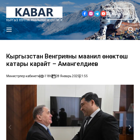
Кыр
Кыргызстан Венгрияны маанилүү өнөктөш
катары карайт – Амангелдиев
Министрлер кабинети
1186
28 Январь 2025
21:55