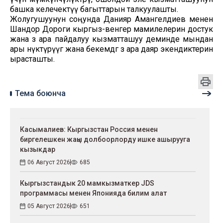
башка келечектүү багыттарын талкуулашты.
Жолугушуунун соңунда Данияр Амангелдиев менен
Шандор Дороги кыргыз-венгер мамилелерин достук
жана өз ара пайдалуу кызматташуу деминде мындан
ары өнүктүрүүгө жана бекемдөөгө өз ара даяр экендиктерин
ырасташты.
Тема боюнча
Касымалиев: Кыргызстан Россия менен
биргелешкен жаңы долбоорлорду ишке ашырууга
кызыкдар
06 Август 2026
685
Кыргызстандык 20 мамкызматкер JDS
программасы менен Японияда билим алат
05 Август 2026
651