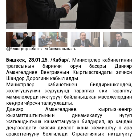
Министрлер кабинетинин басма сөз кызматы
Бишкек, 28.01.25. /Кабар/.
Министрлер кабинетинин
төрагасынын биринчи орун басары Данияр
Амангелдиев Венгриянын Кыргызстандагы элчиси
Шандор Дорогини кабыл алды.
Министрлер кабинетинен билдиришкендей,
жолугушуунун жүрүшүндө тараптар эки тараптуу
мамилелерди өнүктүрүүгө байланышкан маселелердин
кеңири чөйрөсүн талкуулашты.
Данияр Амангелдиев кыргыз-венгр
кызматташтыгынын динамикалуу өнүгүп
жаткандыгына канааттануусун билдирип, ар кандай
деңгээлдеги саясий диалог жана жемиштүү өз ара
аракеттенүүнү белгиледи. Стратегиялык өнөктөштүктү