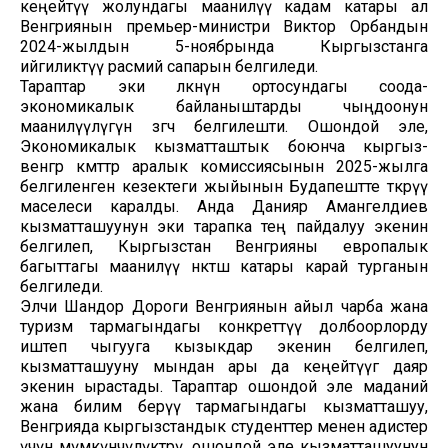
кеңейтүү жолундагы маанилүү кадам катары ал
Венгриянын премьер-министри Виктор Орбандын
2024-жылдын 5-ноябрында Кыргызстанга
ийгиликтүү расмий сапарын белгиледи.
Тараптар эки өлкөнүн ортосундагы соода-
экономикалык байланыштарды чыңдоонун
маанилүүлүгүн өзгөчө белгилешти. Ошондой эле,
Экономикалык кызматташтык боюнча кыргыз-
венгр өкмөттөр аралык комиссиясынын 2025-жылга
белгиленген кезектеги жыйынын Будапештте өткөрүү
маселеси каралды. Анда Данияр Амангелдиев
кызматташуунун эки тарапка тең пайдалуу экенин
белгилеп, Кыргызстан Венгрияны европалык
багыттагы маанилүү өнөктөш катары карай турганын
белгиледи.
Элчи Шандор Дороги Венгриянын айыл чарба жана
туризм тармагындагы конкреттүү долбоорлорду
иштеп чыгууга кызыкдар экенин белгилеп,
кызматташууну мындан ары да кеңейтүүгө даяр
экенин ырастады. Тараптар ошондой эле маданий
жана билим берүү тармагындагы кызматташуу,
Венгрияда кыргызстандык студенттер менен адистер
үчүн мүмкүнчүлүктөрү, ошондой эле кызматташуунун