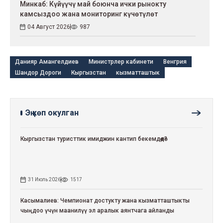
Минкаб: Күйүүчү май боюнча ички рынокту
камсыздоо жана мониторинг күчөтүлөт
04 Август 2026
987
Данияр Амангелдиев
Министрлер кабинети
Венгрия
Шандор Дороги
Кыргызстан
кызматташтык
Эң көп окулган
Кыргызстан туристтик имиджин кантип бекемдөөдө?
31 Июль 2026
1517
Касымалиев: Чемпионат достукту жана кызматташтыкты
чыңдоо үчүн маанилүү эл аралык аянтчага айланды