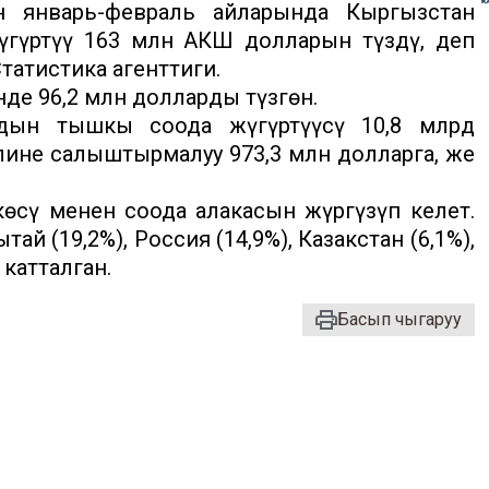
 январь-февраль айларында Кыргызстан
үгүртүү 163 млн АКШ долларын түздү, деп
татистика агенттиги.
де 96,2 млн долларды түзгөн.
дын тышкы соода жүгүртүүсү 10,8 млрд
ине салыштырмалуу 973,3 млн долларга, же
лкөсү менен соода алакасын жүргүзүп келет.
й (19,2%), Россия (14,9%), Казакстан (6,1%),
 катталган.
Басып чыгаруу