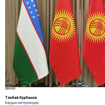
WWW
Төлөнбай Курбанов
Бардык материалдар