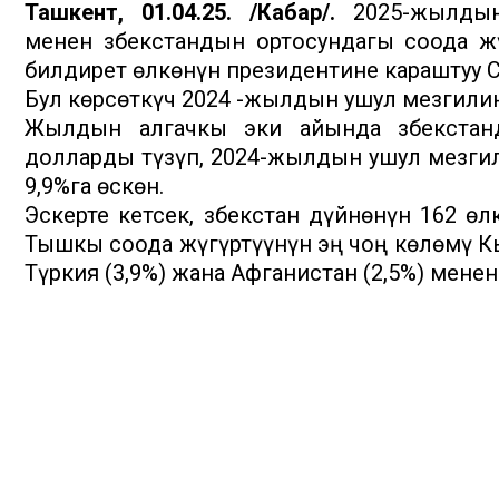
Ташкент, 01.04.25. /Кабар/.
2025-жылдын
менен Өзбекстандын ортосундагы соода ж
билдирет өлкөнүн президентине караштуу С
Бул көрсөткүч 2024 -жылдын ушул мезгилин
Жылдын алгачкы эки айында Өзбекстан
долларды түзүп, 2024-жылдын ушул мезгил
9,9%га өскөн.
Эскерте кетсек, Өзбекстан дүйнөнүн 162 ө
Тышкы соода жүгүртүүнүн эң чоң көлөмү Кыта
Түркия (3,9%) жана Афганистан (2,5%) менен