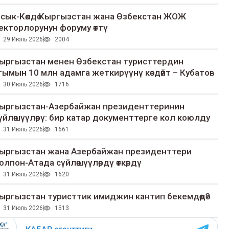
сык-Көлдө Кыргызстан жана Өзбекстан ЖОЖ
екторлорунун форуму өттү
29 Июль 2026
2004
ыргызстан менен Өзбекстан туристтердин
гымын 10 млн адамга жеткирүүнү көздөйт – Кубатов
30 Июль 2026
1716
ыргызстан-Азербайжан президенттеринин
үйлөшүүлөрү: бир катар документтерге кол коюлду
31 Июль 2026
1661
ыргызстан жана Азербайжан президенттери
олпон-Атада сүйлөшүүлөрдү өткөрдү
31 Июль 2026
1620
ыргызстан туристтик имиджин кантип бекемдөөдө?
31 Июль 2026
1513