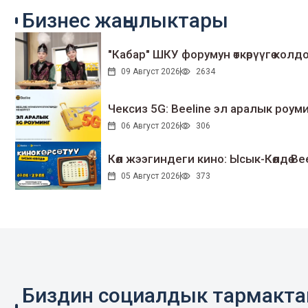
Бизнес жаңылыктары
"Кабар" ШКУ форумун өткөрүүгө колдо
09 Август 2026
2634
Чексиз 5G: Beeline эл аралык ро
06 Август 2026
306
Көл жээгиндеги кино: Ысык-Көлдө Bee
05 Август 2026
373
Биздин социалдык тармакт