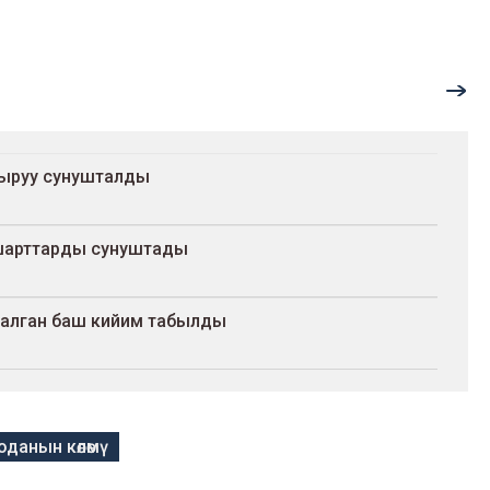
тыруу сунушталды
шарттарды сунуштады
салган баш кийим табылды
оданын көлөмү