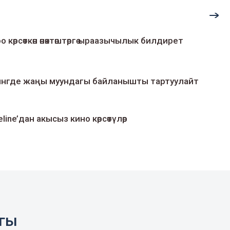
о көрсөткөн өнөктөштөргө ыраазычылык билдирет
умингде жаңы муундагы байланышты тартуулайт
line’дан акысыз кино көрсөтүлөр
агы