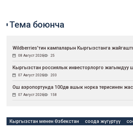
Тема боюнча
Wildberries'тин кампаларын Кыргызстанга жайгаш
08 Август 2026
25
Кыргызстан россиялык инвесторлорго жагымдуу 
07 Август 2026
203
Ош аэропортунда 100дөн ашык норка терисинен жа
07 Август 2026
158
Кыргызстан менен Өзбекстан
соода жүгүртүү
со