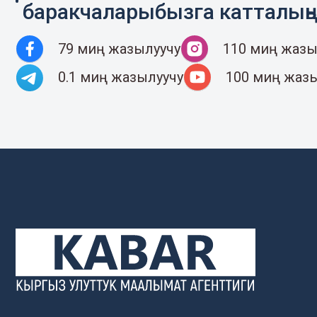
баракчаларыбызга катталың
79 миң жазылуучу
110 миң жазы
0.1 миң жазылуучу
100 миң жаз