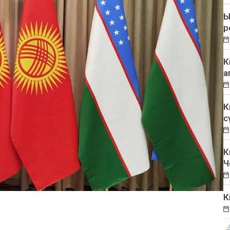
Ы
р
К
а
К
с
К
Ч
К