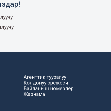
ыздар!
луучу
ылуучу
Агенттик тууралуу
Колдонуу эрежеси
Байланыш номерлер
Жарнама