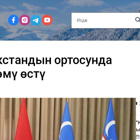
кстандын ортосунда
өмү өстү
"
ы