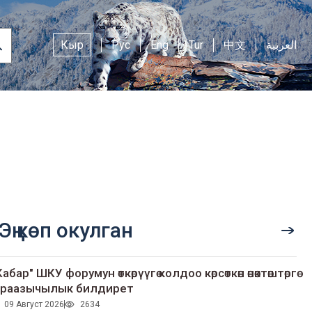
Кыр
Рус
Eng
Tur
中文
العربية
Эң көп окулган
Кабар" ШКУ форумун өткөрүүгө колдоо көрсөткөн өнөктөштөргө
раазычылык билдирет
09 Август 2026
2634