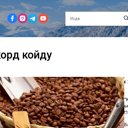
корд койду
"
ы
Б