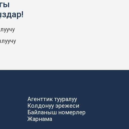
агы
ыздар!
луучу
ылуучу
Агенттик тууралуу
Колдонуу эрежеси
Байланыш номерлер
Жарнама