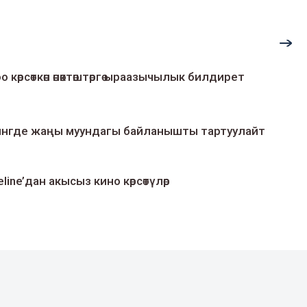
о көрсөткөн өнөктөштөргө ыраазычылык билдирет
умингде жаңы муундагы байланышты тартуулайт
line’дан акысыз кино көрсөтүлөр