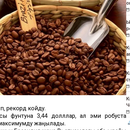
о
Ы
р
К
а
К
с
К
Ч
п, рекорд койду.
сы фунтуна 3,44 долллар, ал эми робуста
 максимумду жаңылады.