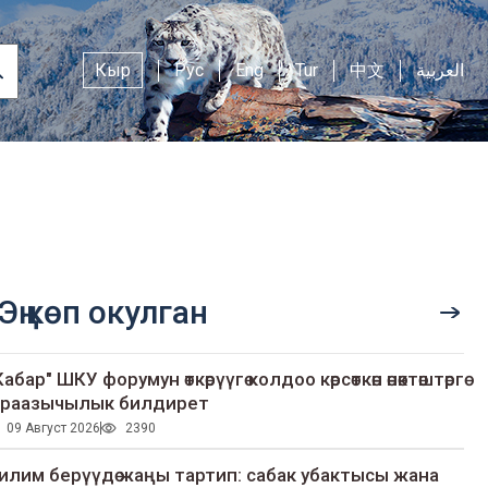
Кыр
Рус
Eng
Tur
中文
العربية
Эң көп окулган
Кабар" ШКУ форумун өткөрүүгө колдоо көрсөткөн өнөктөштөргө
раазычылык билдирет
09 Август 2026
2390
илим берүүдө жаңы тартип: сабак убактысы жана