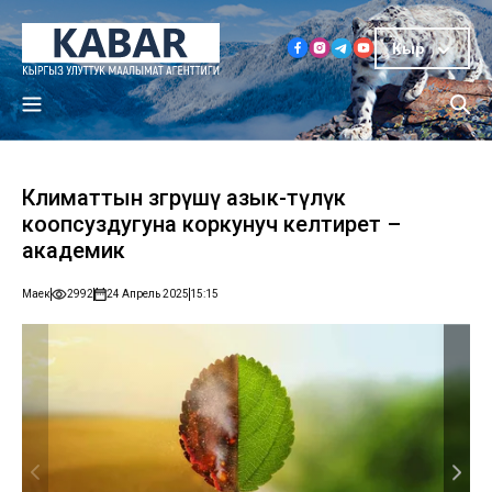
Кыр
Климаттын өзгөрүшү азык-түлүк
коопсуздугуна коркунуч келтирет –
академик
Маек
2992
24 Апрель 2025
15:15