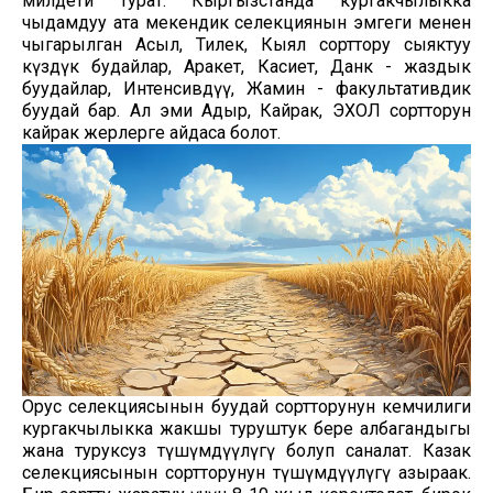
милдети турат. Кыргызстанда кургакчылыкка
чыдамдуу ата мекендик селекциянын эмгеги менен
чыгарылган Асыл, Тилек, Кыял сорттору сыяктуу
күздүк будайлар, Аракет, Касиет, Данк - жаздык
буудайлар, Интенсивдүү, Жамин - факультативдик
буудай бар. Ал эми Адыр, Кайрак, ЭХОЛ сортторун
кайрак жерлерге айдаса болот.
Орус селекциясынын буудай сортторунун кемчилиги
кургакчылыкка жакшы туруштук бере албагандыгы
жана туруксуз түшүмдүүлүгү болуп саналат. Казак
селекциясынын сортторунун түшүмдүүлүгү азыраак.