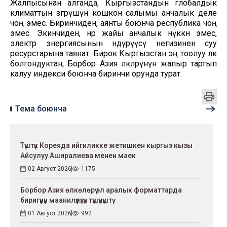
Жалпысынан алганда, Кыргызстандын глобалдык
климаттын өзгөрүшүнө кошкон салымы анчалык деле
чоң эмес. Биринчиден, аянты боюнча республика чоң
эмес. Экинчиден, өнөр жайы анчалык өнүккөн эмес,
электр энергиясынын өндүрүүсү негизинен суу
ресурстарына таянат. Бирок Кыргызстан эң тоолуу өлкө
болгондуктан, Борбор Азия өлкөлөрүнүн жапыр тартып
калуу индекси боюнча биринчи орунда турат.
Тема боюнча
Түштүк Кореяда ийгиликке жетишкен кыргыз кызы
Айсулуу Аширалиева менен маек
02 Август 2026
1175
Борбор Азия өлкөлөрү эл аралык форматтарда
биригүүнүн маанилүүлүгүн түшүнүштү
01 Август 2026
992