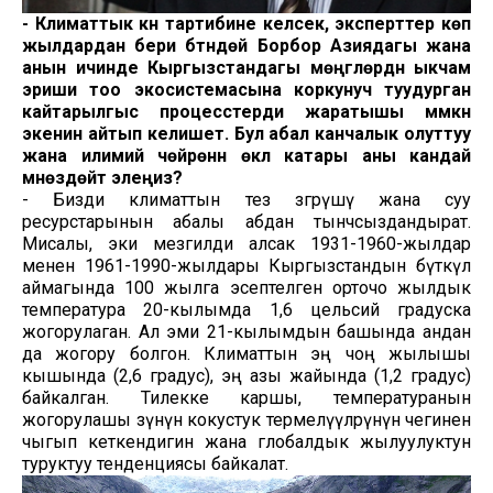
- Климаттык күн тартибине келсек, эксперттер көп
жылдардан бери бүтүндөй Борбор Азиядагы жана
анын ичинде Кыргызстандагы мөңгүлөрдүн ыкчам
эриши тоо экосистемасына коркунуч туудурган
кайтарылгыс процесстерди жаратышы мүмкүн
экенин айтып келишет.
Бул абал канчалык олуттуу
жана илимий чөйрөнүн өкүлү катары аны кандай
мүнөздөйт элеңиз?
- Бизди климаттын тез өзгөрүшү жана суу
ресурстарынын абалы абдан тынчсыздандырат.
Мисалы, эки мезгилди алсак 1931-1960-жылдар
менен 1961-1990-жылдары Кыргызстандын бүткүл
аймагында 100 жылга эсептелген орточо жылдык
температура 20-кылымда 1,6 цельсий градуска
жогорулаган. Ал эми 21-кылымдын башында андан
да жогору болгон. Климаттын эң чоң жылышы
кышында (2,6 градус), эң азы жайында (1,2 градус)
байкалган. Тилекке каршы, температуранын
жогорулашы өзүнүн кокустук термелүүлөрүнүн чегинен
чыгып кеткендигин жана глобалдык жылуулуктун
туруктуу тенденциясы байкалат.