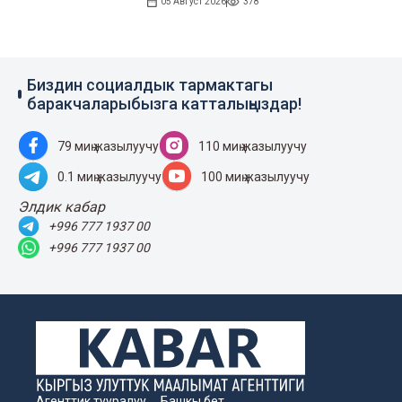
05 Август 2026
378
Биздин социалдык тармактагы
баракчаларыбызга катталыңыздар!
79 миң жазылуучу
110 миң жазылуучу
0.1 миң жазылуучу
100 миң жазылуучу
Элдик кабар
+996 777 1937 00
+996 777 1937 00
Агенттик тууралуу
Башкы бет