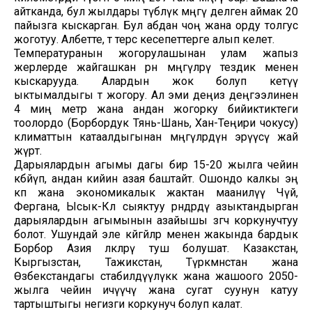
айтканда, бул жылдары түбөлүк мөңгү делген аймак 20
пайызга кыскарган. Бул абдан чоң жана орду толгус
жоготуу. Албетте, өтө терс кесепеттерге алып келет.
Температуранын жогорулашынан улам жапыз
жерлерде жайгашкан өрөөн мөңгүлөрү тездик менен
кыскарууда. Алардын жок болуп кетүү
ыктымалдыгы өтө жогору. Ал эми деңиз деңгээлинен
4 миң метр жана андан жогорку бийиктиктеги
тоолордо (Борбордук Тянь-Шань, Хан-Теңири чокусу)
климаттын катаалдыгынан мөңгүлөрдүн эрүүсү жай
жүрөт.
Дарыялардын агымы дагы бир 15-20 жылга чейин
көбөйүп, андан кийин азая баштайт. Ошондо калкы эң
көп жана экономикалык жактан маанилүү Чүй,
Фергана, Ысык-Көл сыяктуу өрөөндөрдү азыктандырган
дарыялардын агымынын азайышы өзгөчө коркунучтуу
болот. Ушундай эле көйгөйлөр менен жакында бардык
Борбор Азия өлкөлөрү туш болушат. Казакстан,
Кыргызстан, Тажикстан, Түркмөнстан жана
Өзбекстандагы стабилдүүлүккө жана жашоого 2050-
жылга чейин ичүүчү жана сугат суунун катуу
тартыштыгы негизги коркунуч болуп калат.