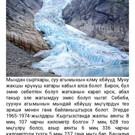
Мындан сырткары, суу агымынын көлөмү көбөйүүдө. Муну
жакшы көрүнүш катары кабыл алса болот. Бирок, бул
эмне себептен болуп жатканын карап көрсөк, абал
такыр эле жагымдуу эмес болуп чыгат. Себеби,
суунун агымынын мындай көбөйүшү мөңгүлөрдүн тез
эриши менен гана байланыштырса болот. Эгерде
1965-1974-жылдары Кыргызстанда жалпы аянты 8
миң 107 чарчы километр болгон 7 миң 628 тоо
мөңгүлөрү болсо, азыр аянты 6 миң 336 чарчы
километрди түзгөн 5 миң 237 гана мөңгү бар. Башкача