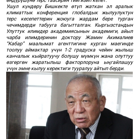
өндүрүшүнө терс таасирин тийгизип келет.
Ушул күндөрү Бишкекте өтүп жаткан эл аралык
климаттык конференция глобалдык жылуулуктун
терс кесепеттерин жоюуга жардам бере турган
чечимдерди табууга багытталган. Кыргызстандын
Улуттук илимдер академиясынын академиги, айыл
чарба илимдеринин доктору Жамин Акималиев
“Кабар” маалымат агенттигине курган маегинде
тоолуу аймактар ​​үчүн 1-2 градуска чейин жылыш
канчалык кыйратуучу болушу мүмкүн жана олуттуу
өзгөргөн жаратылыш факторлоруна ыңгайлашуу
үчүн эмне кылуу керектиги тууралуу айтып берди.