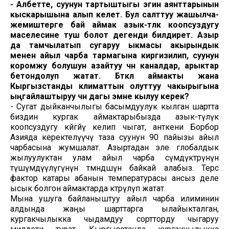
- Албетте, суунун тартыштыгы эгин аянттарынын
кыскарышына алып келет. Бул салттуу жашылча-
жемиштерге бай аймак азык-түлүк коопсуздугу
маселесине туш болот дегенди билдирет. Азыр
да тамчылатып сугаруу ыкмасы акырындык
менен айыл чарба тармагына киргизилип, суунун
коромжу болушун азайтуу үчүн каналдар, арыктар
бетондолуп жатат. Бүткүл аймакты жана
Кыргызстанды климаттын олуттуу чакырыгына
ыңгайлаштыруу үчүн дагы эмне кылуу керек?
- Сугат дыйканчылыгы басымдуулук кылган шартта
биздин кургак аймактарыбызда азык-түлүк
коопсуздугу көйгөйү келип чыгат, анткени Борбор
Азияда керектелүүчү таза суунун 90 пайызы айыл
чарбасына жумшалат. Азыртадан эле глобалдык
жылуулуктан улам айыл чарба өсүмдүктөрүнүн
түшүмдүүлүгүнүн төмөндөшүн байкай алабыз. Терс
фактор катары абанын температурасы ансыз деле
ысык болгон аймактарда көтөрүлүп жатат.
Мына ушуга байланыштуу айыл чарба илиминин
алдында жаңы шарттарга ылайыкталган,
кургакчылыкка чыдамдуу сортторду чыгаруу