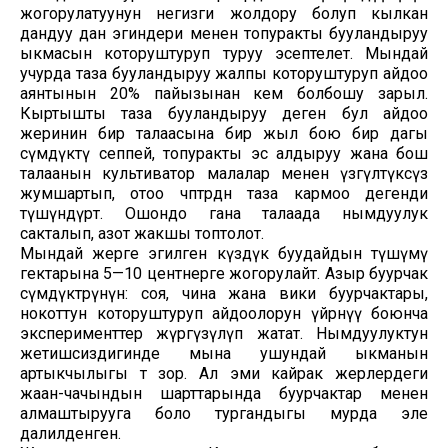
жогорулатуунун негизги жолдору болуп кылкан
дандуу дан эгиндери менен топуракты бууландыруу
ыкмасын которуштуруп туруу эсептелет. Мындай
учурда таза бууландыруу жалпы которуштуруп айдоо
аянтынын 20% пайызынан кем болбошу зарыл.
Кыртышты таза бууландыруу деген бул айдоо
жеринин бир талаасына бир жыл бою бир дагы
өсүмдүктү сеппей, топуракты эс алдыруу жана бош
талаанын культиватор малалар менен үзгүлтүксүз
жумшартып, отоо чөптөрдөн таза кармоо дегенди
түшүндүрөт. Ошондо гана талаада нымдуулук
сакталып, азот жакшы топтолот.
Мындай жерге эгилген күздүк буудайдын түшүмү
гектарына 5—10 центнерге жогорулайт. Азыр буурчак
өсүмдүктөрүнүн: соя, чина жана вики буурчактары,
нокоттун которуштуруп айдоолорун үйрөнүү боюнча
эксперименттер жүргүзүлүп жатат. Нымдуулуктун
жетишсиздигинде мына ушундай ыкманын
артыкчылыгы өтө зор. Ал эми кайрак жерлердеги
жаан-чачындын шарттарында буурчактар менен
алмаштырууга боло тургандыгы мурда эле
далилденген.