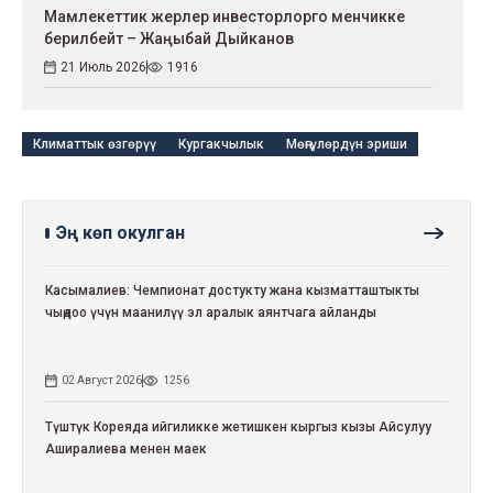
Мамлекеттик жерлер инвесторлорго менчикке
берилбейт – Жаңыбай Дыйканов
21 Июль 2026
1916
Климаттык өзгөрүү
Кургакчылык
Мөңгүлөрдүн эриши
Эң көп окулган
Касымалиев: Чемпионат достукту жана кызматташтыкты
чыңдоо үчүн маанилүү эл аралык аянтчага айланды
02 Август 2026
1256
Түштүк Кореяда ийгиликке жетишкен кыргыз кызы Айсулуу
Аширалиева менен маек