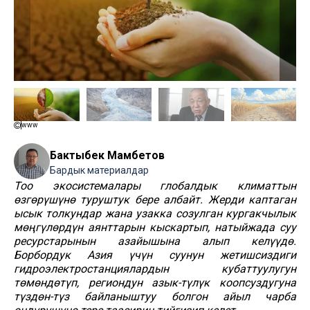
www
Бактыбек Мамбетов
Бардык материалдар
Тоо экосистемалары глобалдык климаттын
өзгөрүшүнө туруштук бере албайт. Жерди каптаган
ысык толкундар жана узакка созулган кургакчылык
мөңгүлөрдүн аянттарын кыскартып, натыйжада суу
ресурстарынын азайышына алып келүүдө.
Борбордук Азия үчүн суунун жетишсиздиги
гидроэлектростанциялардын кубаттуулугун
төмөндөтүп, региондун азык-түлүк коопсуздугуна
түздөн-түз байланыштуу болгон айыл чарба