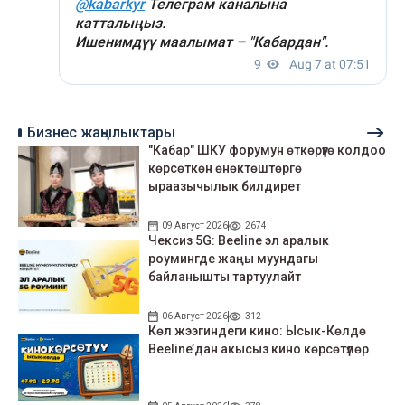
Бизнес жаңылыктары
"Кабар" ШКУ форумун өткөрүүгө колдоо
көрсөткөн өнөктөштөргө
ыраазычылык билдирет
09 Август 2026
2674
Чексиз 5G: Beeline эл аралык
роумингде жаңы муундагы
байланышты тартуулайт
06 Август 2026
312
Көл жээгиндеги кино: Ысык-Көлдө
Beeline’дан акысыз кино көрсөтүлөр