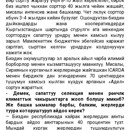
Бир сортту жаратуу үчүн 8-10 жыл керектелет, бирок
биз иштеп чыккан сорттор 40 жылга чейин жашайт,
мисалы интенсив жана башкалар. Чет өлкөлүк сорттор
көбүнчө 3-4 жылдан кийин бузулат. Ошондуктан биздин
дыйкандарды жана кооперативдерди
Кыргызстандын шартында өстүрүлгөн ата мекендик
сорттордун сапаттуу үрөндөрү менен камсыз кылуу
зарыл. Мамлекеттик бюджеттен эбегейсиз каражат
сарптап, сырттан келген үрөндөрдүн колдонуунун
кажети жок.
Биздин окумуштуулар эл аралык айыл чарба илимий
борборлор менен кызматташуусу маанилүү. Мисалы,
Сириянын кургакчыл жерлеринде жайгашкан ICARDA
менен бирдикте дан эгиндеринин 70 центнерден
түшүмүн камсыз кылган күздүк арпанын «Адел»
сортун жараттык.
- Демек, сапаттуу селекция менен үрөнчүлүк
климаттык чакырыктарга жооп болушу мүмкүнбү?
Же башка ыкмалар барбы, балким,
жерлерди
туура которуштуруп айдоо керек?
— Биздин республикада кайрак жерлердин аянты
бардык айдоо аянттарынын 40 процентин түзөт.
Мындай кургак жерлердин түшүмдүүлүгүн