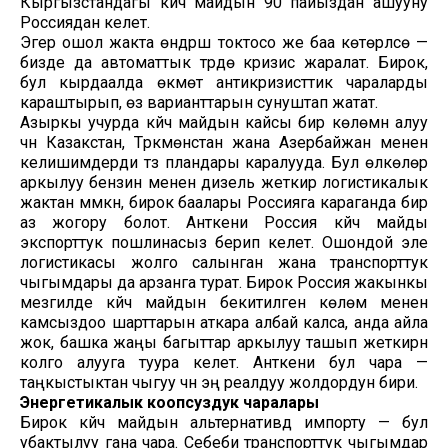
Кыргызстандагы күйүүчү майдын 90 пайыздан ашууну
Россиядан келет.
Эгер ошол жакта өндүрүш токтосо же баа көтөрүлсө —
бизде да автоматтык түрдө кризис жаралат. Бирок,
бул кырдаалда өкмөт антикризисттик чараларды
караштырып, өз варианттарын сунуштап жатат.
Азыркы учурда күйүүчү майдын кайсы бир көлөмүн алуу
үчүн Казакстан, Түркмөнстан жана Азербайжан менен
келишимдерди түзүү пландары каралууда. Бул өлкөлөр
аркылуу бензин менен дизель жеткирүү логистикалык
жактан мүмкүн, бирок баалары Россияга караганда бир
аз жогору болот. Анткени Россия күйүүчү майды
экспорттук пошлинасыз берип келет. Ошондой эле
логистикасы жолго салынган жана транспорттук
чыгымдары да арзанга турат. Бирок Россия жакынкы
мезгилде күйүүчү майдын бекитилген көлөмү менен
камсыздоо шарттарын аткара албай калса, анда айла
жок, башка жаңы багыттар аркылуу ташып жеткирүүнү
колго алууга туура келет. Анткени бул чара —
таңкыстыктан чыгуу үчүн эң реалдуу жолдордун бири.
Энергетикалык коопсуздук чаралары
Бирок күйүүчү майдын альтернативдүү импорту — бул
убактылуу гана чара. Себеби транспорттук чыгымдар