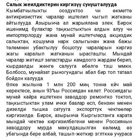
Салык жеңилдиктерин киргизүү сунушталууда
Кымбатчылыкты ооздуктоо үчүн өкмөттө
антикризисттик чаралар иштелип чыгып жатканы
айтылууда. Азырынча ал жарыялана элек. Бирок
ишенимдүү булактар таңкыстыктын алдын алуу үчүн
импортерлорду жана мунай иштетүүчүлөрдү акциздик
салыктан, кошумча нарк салыгынан жана бажы
төлөмүнөн убактылуу бошотуу чараларын киргизүү
жагы каралып жатканын ырасташты. Мындай
чаралар жетиштүү запастарды камдоого жардам берип,
кырдаалды жөнгө салууга өбөлгө түзүшү мүмкүн.
Болбосо, мунайзат рыногундагы абал бир топ татаал
бойдон калууда.
Өлкө жылына 1 млн 200 миң тонна күйүүчү май
керектесе, анын 93%ы Россиядан келет. Россиядагы
мунай кайра иштеткен заводдор ремонтко токтоп,
таңкыстыктан улам ички баалар өсүп, бензин менен
дизелди тышка сатууга экспорттук чектөөлөр
киргизилүүдө. Бирок, азырынча Кыргызстанга карата
мындай чектөө киргизилбегени менен Россиянын
заводдору мурда макулдашылган көлөмдү өз
убагында бере албай, ташып-жеткирүү үзгүлтүккө учураса