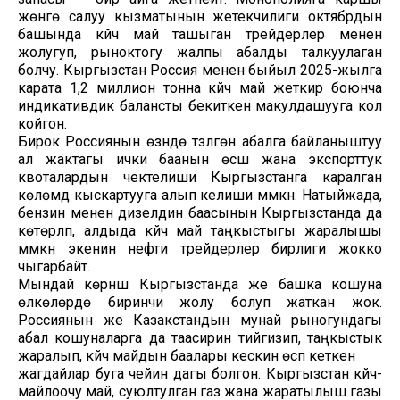
жөнгө салуу кызматынын жетекчилиги октябрдын
башында күйүүчү май ташыган трейдерлер менен
жолугуп, рыноктогу жалпы абалды талкуулаган
болчу. Кыргызстан Россия менен быйыл 2025-жылга
карата 1,2 миллион тонна күйүүчү май жеткирүү боюнча
индикативдик балансты бекиткен макулдашууга кол
койгон.
Бирок Россиянын өзүндө түзүлгөн абалга байланыштуу
ал жактагы ички баанын өсүшү жана экспорттук
квоталардын чектелиши Кыргызстанга каралган
көлөмдү кыскартууга алып келиши мүмкүн. Натыйжада,
бензин менен дизелдин баасынын Кыргызстанда да
көтөрүлүп, алдыда күйүүчү май таңкыстыгы жаралышы
мүмкүн экенин нефти трейдерлер бирлиги жокко
чыгарбайт.
Мындай көрүнүш Кыргызстанда же башка кошуна
өлкөлөрдө биринчи жолу болуп жаткан жок.
Россиянын же Казакстандын мунай рыногундагы
абал кошуналарга да таасирин тийгизип, таңкыстык
жаралып, күйүүчү майдын баалары кескин өсүп кеткен
жагдайлар буга чейин дагы болгон. Кыргызстан күйүүчү-
майлоочу май, суюлтулган газ жана жаратылыш газы