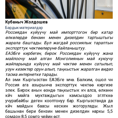
Кубаныч Жолдошев
Бардык материалдар
Россиядан күйүүчү май импорттогон бир катар
өлкөлөрдө бензин менен дизелдин тартыштыгы
жарала баштады. Бул жагдай россиялык тараптын
экспорттук чектөөлөрүнө байланыштуу.
ЕАЭБге кирбеген, бирок Россиядан күйүүчү жана
майлоочу май алган Монголиянын май куюучу
жайларында күйүүчү май чектөө менен сатылып,
узун кезектер орун алып, таңкыстык жаралган видео
тасма интернетке тарады.
Ал эми Кыргызстан ЕАЭБге мүчө. Балким, ошол үчүн
Россия ага азырынча экспорттук чектөө киргизе
элек. Бирок анын өзүндө таңкыстык күч алса, өлкөнүн
күйүүчү майга муктаждыгын камсыздоо үзгүлтүккө
учурабайбы деген кооптонуу бар. Кыргызстанда да
күйүүчү майдын баасы кескин жогорулады. Жыл
башынан бери бензин менен дизелдин наркы 5,5
сомдон 8,5 сомго чейин өстү.