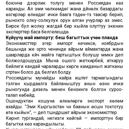
боюнча дээрлик толугу менен Россиядан көз
каранды. Ал эми чөлкөмдөгү жана дүйнөлүк базардагы
өзгөрүүлөр өлкөдөгү ички баага түздөн-түз таасир берип,
рынокто олку-солкулук орун алган учурлар аз эмес.
Бирок бул жолку жагдай бир кыйла олуттуу экенин
эксперттер баса белгилешүүдө.
Күйүүчү май импорту: беш багыттын үчөө планда
Экономисттер эгер импорт кечиксе, ноябрдын
башында же орто ченинде айрым аймактарда жана
шаарларда күйүүчү майга тартыштык болушу мүмкүн деп
болжолдошууда. Мына ошого жеткирбей, аткаруу
бийлиги кандай чараларды көрүүгө камданып жатканы
үстүртөн болсо да, белгилүү болду.
Россиядагы мунайды кайра иштетүү тармагындагы
түзүлгөн кырдаалга байланыштуу анын өзүнүн ички
рыногунда дизель менен бензинге болгон суроо-
талап көбөйдү.
Ошондуктан кошуна өлкөлөргө экспорт көлөмү
азайды. “Эми Кыргызстан үчүн баанын өсүшүн токтотуу
өтө кыйын”, — деп түшүндүрүшөт айрым экономисттер.
Көрүнүп тургандай, негизги көйгөй — импорттун бир
багытка көз карандылыгы.