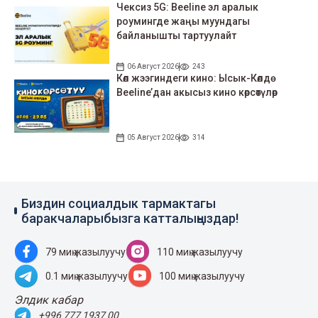
Чексиз 5G: Beeline эл аралык
роумингде жаңы муундагы
байланышты тартуулайт
06 Август 2026
243
Көл жээгиндеги кино: Ысык-Көлдө
Beeline’дан акысыз кино көрсөтүлөр
05 Август 2026
314
Биздин социалдык тармактагы
баракчаларыбызга катталыңыздар!
79 миң жазылуучу
110 миң жазылуучу
0.1 миң жазылуучу
100 миң жазылуучу
Элдик кабар
+996 777 1937 00