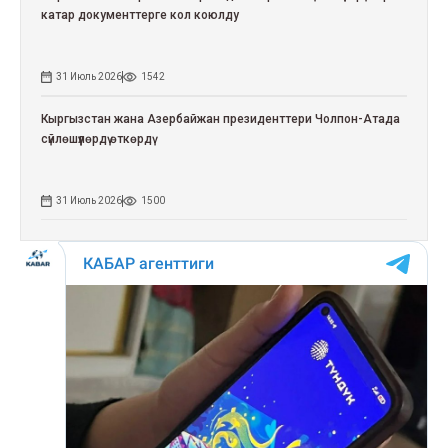
катар документтерге кол коюлду
31 Июль 2026
1542
Кыргызстан жана Азербайжан президенттери Чолпон-Атада
сүйлөшүүлөрдү өткөрдү
31 Июль 2026
1500