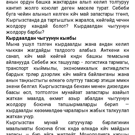
анын ордун башка жактардан алып келип толтуруу
кантип жолго коюлат деген маселе турат. Себеби
буга чейин алынып келген күйүүчү май запастары түгөнүп,
Кыргызстанда да тартыштык жаралса, көйгөйдү чечүүнүн
жолдору кандай болот? Кырдаалдан чыгуунун
жолдору барбы?
Кырдаалдан чыгуунун кыябы
Мына ушул түзүлгөн кырдаалды жана андан келип
чыккан жагдайды талдоого алабыз. Анткени күн
санап, күйүүчү май көйгөйү күндүн башкы темасына
айланууда. Себеби жүк ташуулар - логистика тармагы,
транспорт кыймылы, экономикалык активдүүлүктүн
бардык түрлөрү дээрлик күйүүчү майга байланганы жана
анын таңкыстыгы өлкөгө олуттуу таасир этиши мүмкүн
экени белгилүү. Кыргызстанда бензин менен дизелдин
баасы өсүп, топтолгон мунайзат запастары азайып
жаткан маалда, өкмөт азыр абалдан чыгуунун
жолдору боюнча тапшырмаларды берип —
кырдаалды көзөмөлдөө чараларын жабык талкуулап
жаткан учур.
Кыргызстан мунай сатуучулар бирлигинин
маалыматы боюнча бүгүнкү күндө өлкөдө күйүүчү майдын
запасы — бир айга жетпейт. Монополияга каршы