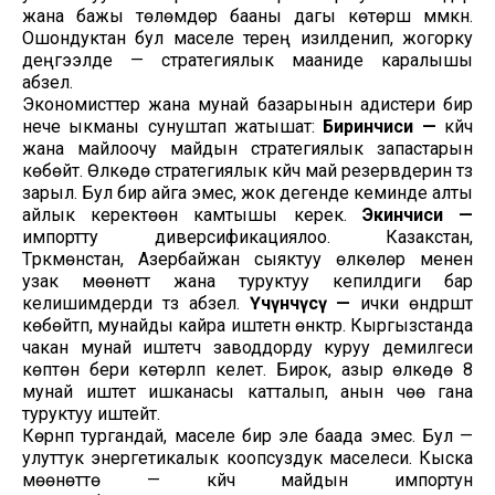
жана бажы төлөмдөрү бааны дагы көтөрүшү мүмкүн.
Ошондуктан бул маселе терең изилденип, жогорку
деңгээлде — стратегиялык мааниде каралышы
абзел.
Экономисттер жана мунай базарынын адистери бир
нече ыкманы сунуштап жатышат:
Биринчиси —
күйүүчү
жана майлоочу майдын стратегиялык запастарын
көбөйтүү. Өлкөдө стратегиялык күйүүчү май резервдерин түзүү
зарыл. Бул бир айга эмес, жок дегенде кеминде алты
айлык керектөөнү камтышы керек.
Экинчиси —
импортту диверсификациялоо. Казакстан,
Түркмөнстан, Азербайжан сыяктуу өлкөлөр менен
узак мөөнөттүү жана туруктуу кепилдиги бар
келишимдерди түзүү абзел.
Үчүнчүсү —
ички өндүрүштү
көбөйтүп, мунайды кайра иштетүүнү өнүктүрүү. Кыргызстанда
чакан мунай иштетүүчү заводдорду куруу демилгеси
көптөн бери көтөрүлүп келет. Бирок, азыр өлкөдө 8
мунай иштетүү ишканасы катталып, анын үчөө гана
туруктуу иштейт.
Көрүнүп тургандай, маселе бир эле баада эмес. Бул —
улуттук энергетикалык коопсуздук маселеси. Кыска
мөөнөттө — күйүүчү майдын импортун