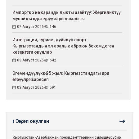
Импортко көз карандылыкты азайтуу: Жергиликтүү
мунайды өздөштүрүү зарылчылыгы
07 Август 2026
146
Интеграция, туризм, дүйнөлүк спорт:
Кыргызстандын эл аралык аброюн бекемдеген
кезектеги окуялар
03 Август 2026
642
Эгемендүүлүккө 35 жыл: Кыргызстандагы ири
өзгөрүүлөргө саресеп
03 Август 2026
591
Эң көп окулган
Кыргызстан-Азербайжан президенттеринин сүйлөшүүлөрү: бир