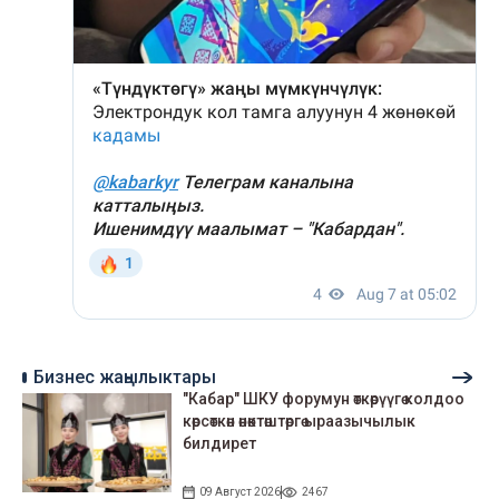
Бизнес жаңылыктары
"Кабар" ШКУ форумун өткөрүүгө колдоо
көрсөткөн өнөктөштөргө ыраазычылык
билдирет
09 Август 2026
2467