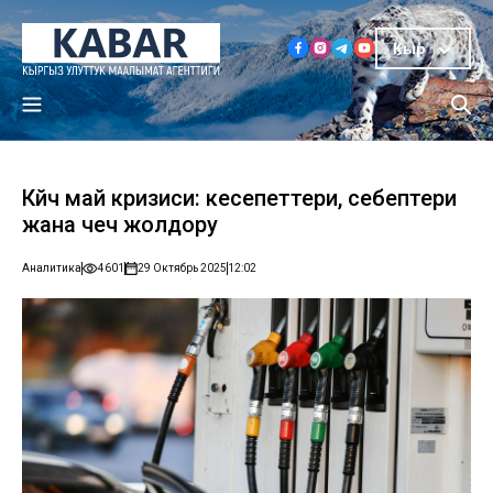
Кыр
Күйүүчү май кризиси: кесепеттери, себептери
жана чечүү жолдору
Аналитика
4601
29 Октябрь 2025
12:02