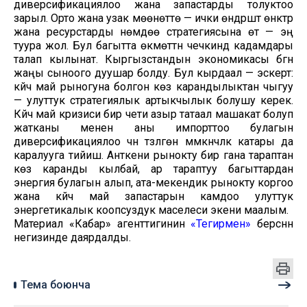
диверсификациялоо жана запастарды толуктоо
зарыл. Орто жана узак мөөнөттө — ички өндүрүштү өнүктүрүү
жана ресурстарды үнөмдөө стратегиясына өтүү — эң
туура жол. Бул багытта өкмөттүн чечкиндүү кадамдары
талап кылынат. Кыргызстандын экономикасы бүгүн
жаңы сыноого дуушар болду. Бул кырдаал — эскертүү:
күйүүчү май рыногуна болгон көз карандылыктан чыгуу
— улуттук стратегиялык артыкчылык болушу керек.
Күйүүчү май кризиси бир чети азыр татаал машакат болуп
жатканы менен аны импорттоо булагын
диверсификациялоо үчүн түзүлгөн мүмкүнчүлүк катары да
каралууга тийиш. Анткени рынокту бир гана тараптан
көз каранды кылбай, ар тараптуу багыттардан
энергия булагын алып, ата-мекендик рынокту коргоо
жана күйүүчү май запастарын камдоо улуттук
энергетикалык коопсуздук маселеси экени маалым.
Материал «Кабар» агенттигинин
«Тегирмен»
берүүсүнүн
негизинде даярдалды.
Тема боюнча