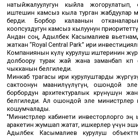
натыйжалуулугун кыйла жогорулатып,
иштешин камсыз кыла турган жабдуулар 
берди. Борбор калаанын отканалар
коопсуздугун камсыз кылуунун приоритетт
Андан соң, Адылбек Касымалиев вьетнам
жаткан “Royal Central Park” ири инвестиц
Компаниянын өкүлү курулуш иштеринин жүрү
долбоору турак жай жана заманбап көп
чыкканын белгиледи.
Минкаб төрагасы ири курулуштарды жүргүз
сактоонун маанилүүлүгүн, ошондой эл
борбордун архитектуралык көрүнүшүн жа
белгиледи. Ал ошондой эле министрлер 
кошумчалады.
"Министрлер кабинети инвесторлорго эң ы
аракетин жумшап жатат, ишкерлер үчүн эшик
Адылбек Касымалиев курулуш объектт