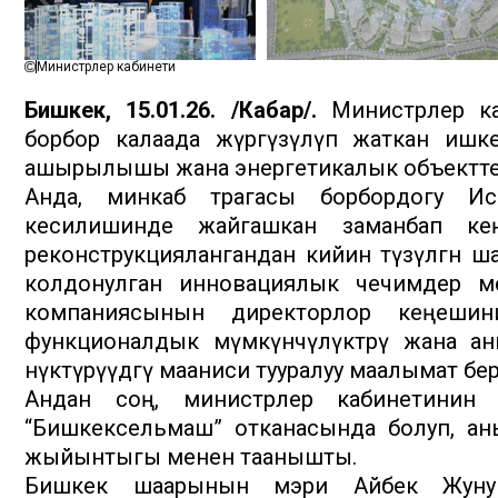
Министрлер кабинети
Бишкек, 15.01.26. /Кабар/.
Министрлер ка
борбор калаада жүргүзүлүп жаткан ишк
ашырылышы жана энергетикалык объектте
Анда, минкаб төрагасы борбордогу Ис
кесилишинде жайгашкан заманбап кең
реконструкциялангандан кийин түзүлгөн ш
колдонулган инновациялык чечимдер м
компаниясынын директорлор кеңешин
функционалдык мүмкүнчүлүктөрү жана а
өнүктүрүүдөгү мааниси тууралуу маалымат бе
Андан соң, министрлер кабинетинин
“Бишкексельмаш” отканасында болуп, ан
жыйынтыгы менен таанышты.
Бишкек шаарынын мэри Айбек Жунуша