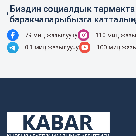
Биздин социалдык тармакт
баракчаларыбызга катталың
79 миң жазылуучу
110 миң жазы
0.1 миң жазылуучу
100 миң жаз