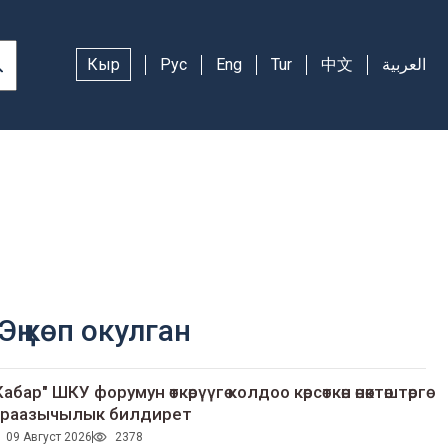
Кыр
Рус
Eng
Tur
中文
العربية
Эң көп окулган
Кабар" ШКУ форумун өткөрүүгө колдоо көрсөткөн өнөктөштөргө
раазычылык билдирет
09 Август 2026
2378