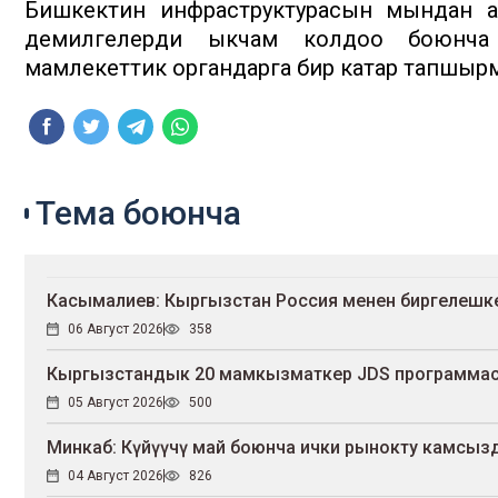
Бишкектин инфраструктурасын мындан ар
демилгелерди ыкчам колдоо боюнча
мамлекеттик органдарга бир катар тапшыр
Тема боюнча
Касымалиев: Кыргызстан Россия менен биргелешк
06 Август 2026
358
Кыргызстандык 20 мамкызматкер JDS программас
05 Август 2026
500
Минкаб: Күйүүчү май боюнча ички рынокту камсыз
04 Август 2026
826