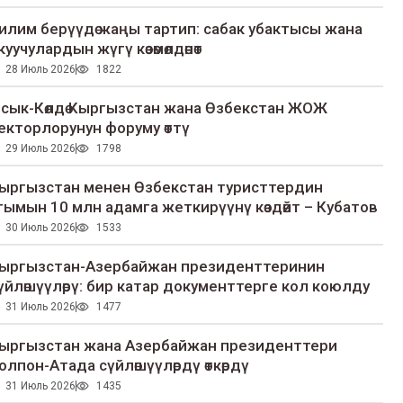
илим берүүдө жаңы тартип: сабак убактысы жана
куучулардын жүгү көзөмөлдөнөт
28 Июль 2026
1822
сык-Көлдө Кыргызстан жана Өзбекстан ЖОЖ
екторлорунун форуму өттү
29 Июль 2026
1798
ыргызстан менен Өзбекстан туристтердин
гымын 10 млн адамга жеткирүүнү көздөйт – Кубатов
30 Июль 2026
1533
ыргызстан-Азербайжан президенттеринин
үйлөшүүлөрү: бир катар документтерге кол коюлду
31 Июль 2026
1477
ыргызстан жана Азербайжан президенттери
олпон-Атада сүйлөшүүлөрдү өткөрдү
31 Июль 2026
1435