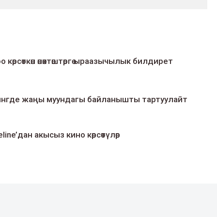
о көрсөткөн өнөктөштөргө ыраазычылык билдирет
умингде жаңы муундагы байланышты тартуулайт
line’дан акысыз кино көрсөтүлөр