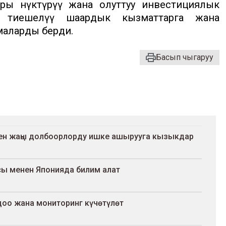
ы өнүктүрүү жана олуттуу инвестициялык
 тиешелүү шаардык кызматтарга жана
маларды берди.
Басып чыгаруу
ен жаңы долбоорлорду ишке ашырууга кызыкдар
ы менен Японияда билим алат
доо жана мониторинг күчөтүлөт