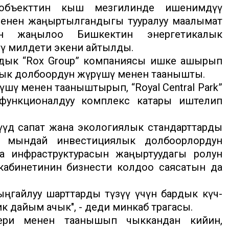
 объекттин кыш мезгилинде ишенимдүү
менен жаңыртылгандыгы тууралуу маалымат
ын жаңылоо Бишкектин энергетикалык
үү милдети экени айтылды.
дык “Rox Group” компаниясы ишке ашырып
иялык долбоордун жүрүшү менен таанышты.
шү менен тааныштырып, “Royal Central Park”
 функционалдуу комплекс катары иштелип
үүдө сапат жана экологиялык стандарттарды
е мындай инвестициялык долбоорлордун
на инфраструктурасын жаңыртуудагы ролун
кабинетинин бизнести колдоо саясатын да
ңгайлуу шарттарды түзүү үчүн бардык күч-
 дайым ачык", - деди минкаб төрагасы.
ери менен таанышып чыккандан кийин,