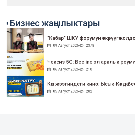
Бизнес жаңылыктары
"Кабар" ШКУ форумун өткөрүүгө колдо
09 Август 2026
2378
Чексиз 5G: Beeline эл аралык ро
06 Август 2026
210
Көл жээгиндеги кино: Ысык-Көлдө Bee
05 Август 2026
282