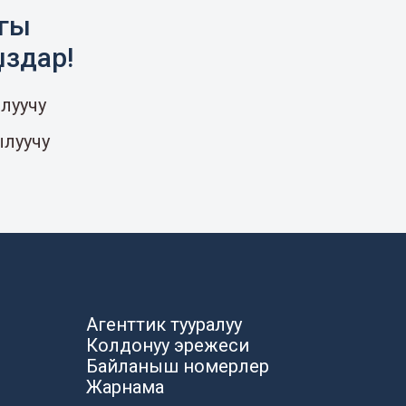
агы
ыздар!
луучу
ылуучу
Агенттик тууралуу
Колдонуу эрежеси
Байланыш номерлер
Жарнама