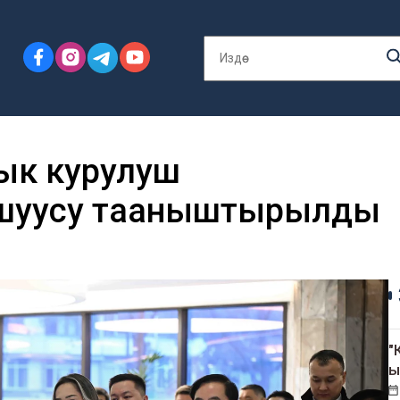
ык курулуш
ашуусу тааныштырылды
"
ы