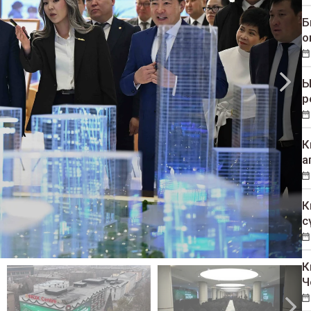
Б
о
Ы
р
К
а
К
с
К
Ч