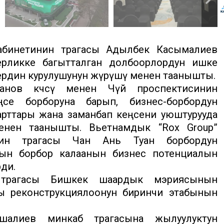
бинетинин төрагасы Адылбек Касымалиев
ерликке багытталган долбоорлордун ишке
рдин курулушунун жүрүшү менен таанышты.
анов көчөсү менен Чүй проспектисинин
се борборуна барып, бизнес-борбордун
арттары жана заманбап кеңсени уюштурууда
енен таанышты. Вьетнамдык “Rox Group”
ин төрагасы Чан Ань Туан борбордун
нын борбор калаанын бизнес потенциалын
рди.
 төрагасы Бишкек шаардык мэриясынын
ы реконструкциялоонун биринчи этабынын
лиев минкаб төрагасына жылуулуктун