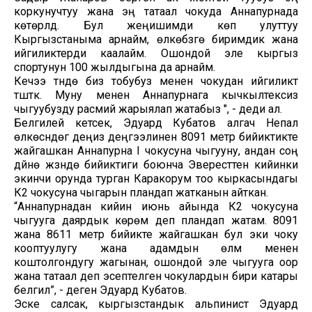
коркунучтуу жана эң татаал чокуда Аннапурнада
көтөрүлдү. Бул жеңишимди көп улуттуу
Кыргызстаныма арнайм, өлкөбүзгө биримдик жана
ийгиликтерди каалайм. Ошондой эле кыргыз
спортунун 100 жылдыгына да арнайм.
Кечээ түндө биз тобубуз менен чокудан ийгиликтүү
түштүк. Муну менен Аннапурнага кычкылтексиз
чыгуубузду расмий жарыялап жатабыз ", - деди ал.
Белгилей кетсек, Эдуард Кубатов алгач Непал
өлкөсүндөгү деңиз деңгээлинен 8091 метр бийиктикте
жайгашкан Аннапурна I чокусуна чыгууну, андан соң
дүйнө жүзүндө бийиктиги боюнча Эвересттен кийинки
экинчи орунда турган Каракорум тоо кыркасындагы
К2 чокусуна чыгарын пландап жатканын айткан.
“Аннапурнадан кийин июнь айында К2 чокусуна
чыгууга даярдык көрөм деп пландап жатам. 8091
жана 8611 метр бийикте жайгашкан бул эки чоку
кооптуулугу жана адамдын өлүмү менен
коштолгондугу жагынан, ошондой эле чыгууга оор
жана татаал деп эсептелген чокулардын бири катары
белгилүү”, - деген Эдуард Кубатов.
Эске салсак, кыргызстандык альпинист Эдуард