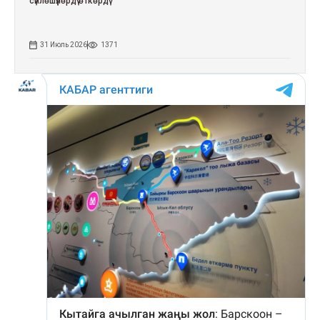
сүйлөшүүлөрдү өткөрдү
31 Июль 2026
1371