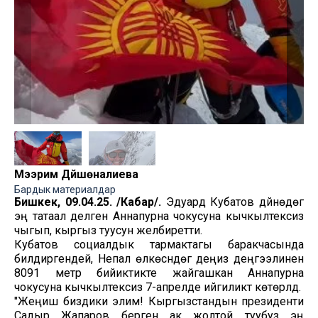
Мээрим Дүйшөналиева
Бардык материалдар
Бишкек, 09.04.25. /Кабар/.
Эдуард Кубатов дүйнөдөгү
эң татаал делген Аннапурна чокусуна кычкылтексиз
чыгып, кыргыз туусун желбиретти.
Кубатов социалдык тармактагы баракчасында
билдиргендей, Непал өлкөсүндөгү деңиз деңгээлинен
8091 метр бийиктикте жайгашкан Аннапурна
чокусуна кычкылтексиз 7-апрелде ийгиликтүү көтөрүлдү.
"Жеңиш биздики элим! Кыргызстандын президенти
Садыр Жапаров берген ак жолтой туубуз эң