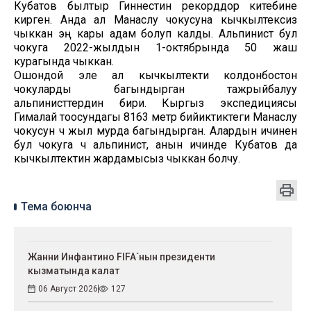
Кубатов былтыр Гиннестин рекорддор китебине
кирген. Анда ал Манаслу чокусуна кычкылтексиз
чыккан эң кары адам болуп калды. Альпинист бул
чокуга 2022-жылдын 1-октябрында 50 жаш
курагында чыккан.
Ошондой эле ал кычкылтекти колдонбостон
чокуларды багындырган тажрыйбалуу
альпинисттердин бири. Кыргыз экспедициясы
Гималай тоосундагы 8163 метр бийиктиктеги Манаслу
чокусун үч жыл мурда багындырган. Алардын ичинен
бул чокуга үч альпинист, анын ичинде Кубатов да
кычкылтектин жардамысыз чыккан болчу.
Тема боюнча
Жанни Инфантино FIFA`нын президенти
кызматында калат
06 Август 2026
127