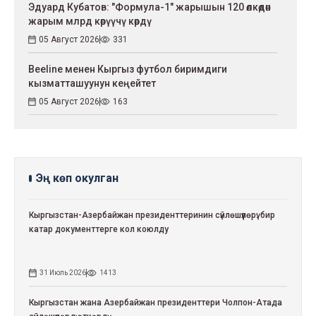
Эдуард Кубатов: "Формула-1" жарышын 120 өлкөдөн
жарым млрд көрүүчү көрдү
05 Август 2026
331
Beeline менен Кыргыз футбол биримдиги
кызматташуунун кеңейтет
05 Август 2026
163
Эң көп окулган
Кыргызстан-Азербайжан президенттеринин сүйлөшүүлөрү: бир
катар документтерге кол коюлду
31 Июль 2026
1413
Кыргызстан жана Азербайжан президенттери Чолпон-Атада