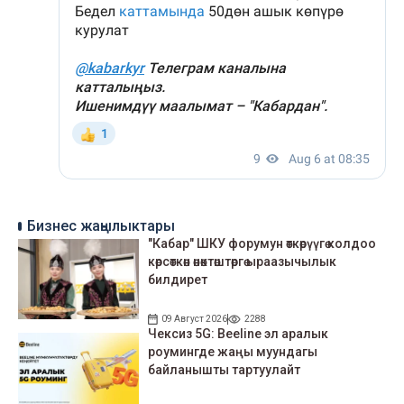
Бизнес жаңылыктары
"Кабар" ШКУ форумун өткөрүүгө колдоо
көрсөткөн өнөктөштөргө ыраазычылык
билдирет
09 Август 2026
2288
Чексиз 5G: Beeline эл аралык
роумингде жаңы муундагы
байланышты тартуулайт