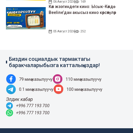
06 Август 2026
169
Көл жээгиндеги кино: Ысык-Көлдө
Beeline’дан акысыз кино көрсөтүлөр
05 Август 2026
252
Биздин социалдык тармактагы
баракчаларыбызга катталыңыздар!
79 миң жазылуучу
110 миң жазылуучу
0.1 миң жазылуучу
100 миң жазылуучу
Элдик кабар
+996 777 193 700
+996 777 193 700