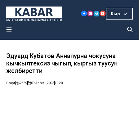
Кыр
Эдуард Кубатов Аннапурна чокусуна
кычкылтексиз чыгып, кыргыз туусун
желбиретти
Спорт
2859
09 Апрель 2025
10:20