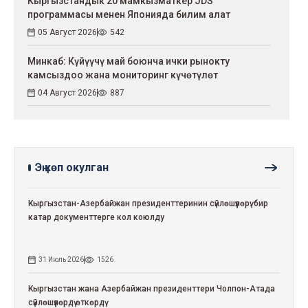
Кыргызстандык 20 мамкызматкер JDS
программасы менен Японияда билим алат
05 Август 2026
542
Минкаб: Күйүүчү май боюнча ички рынокту
камсыздоо жана мониторинг күчөтүлөт
04 Август 2026
887
Эң көп окулган
Кыргызстан-Азербайжан президенттеринин сүйлөшүүлөрү: бир
катар документтерге кол коюлду
31 Июль 2026
1526
Кыргызстан жана Азербайжан президенттери Чолпон-Атада
сүйлөшүүлөрдү өткөрдү