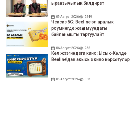
ыраазычылык билдирет
09 Август 2026
2449
Чексиз 5G: Beeline эл аралык
роумингде жаңы муундагы
байланышты тартуулайт
06 Август 2026
235
Көл жээгиндеги кино: Ысык-Көлдө
Beeline’дан акысыз кино көрсөтүлөр
05 Август 2026
307
Биздин социалдык тармактагы
баракчаларыбызга катталыңыздар!
79 миң жазылуучу
110 миң жазылуучу