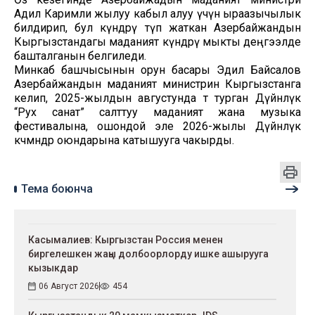
Адил Каримли жылуу кабыл алуу үчүн ыраазычылык
билдирип, бул күндөрү өтүп жаткан Азербайжандын
Кыргызстандагы маданият күндөрү мыкты деңгээлде
башталганын белгиледи.
Минкаб башчысынын орун басары Эдил Байсалов
Азербайжандын маданият министрин Кыргызстанга
келип, 2025-жылдын августунда өтө турган Дүйнөлүк
“Рух санат” салттуу маданият жана музыка
фестивалына, ошондой эле 2026-жылы Дүйнөлүк
көчмөндөр оюндарына катышууга чакырды.
Тема боюнча
Касымалиев: Кыргызстан Россия менен
биргелешкен жаңы долбоорлорду ишке ашырууга
кызыкдар
06 Август 2026
454