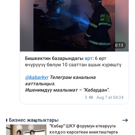
Бизнес жаңылыктары
"Кабар" ШКУ форумун өткөрүүгө
колдоо көрсөткөн өнөктөштөргө