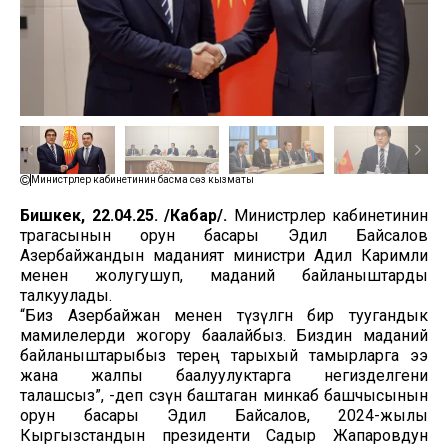
Министрлер кабинетинин басма сөз кызматы
Бишкек, 22.04.25. /Кабар/.
Министрлер кабинетинин
төрагасынын орун басары Эдил Байсалов
Азербайжандын маданият министри Адил Каримли
менен жолугушуп, маданий байланыштарды
талкуулады.
“Биз Азербайжан менен түзүлгөн бир туугандык
мамилелерди жогору баалайбыз. Биздин маданий
байланыштарыбыз терең тарыхый тамырларга ээ
жана жалпы баалуулуктарга негизделгени
талашсыз”, -деп сөзүн баштаган минкаб башчысынын
орун басары Эдил Байсалов, 2024-жылы
Кыргызстандын президенти Садыр Жапаровдун