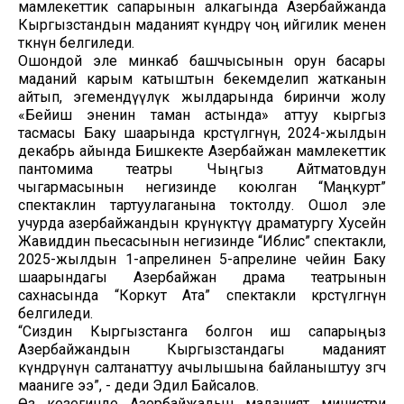
мамлекеттик сапарынын алкагында Азербайжанда
Кыргызстандын маданият күндөрү чоң ийгилик менен
өткөнүн белгиледи.
Ошондой эле минкаб башчысынын орун басары
маданий карым катыштын бекемделип жатканын
айтып, эгемендүүлүк жылдарында биринчи жолу
«Бейиш эненин таман астында» аттуу кыргыз
тасмасы Баку шаарында көрсөтүлгөнүн, 2024-жылдын
декабрь айында Бишкекте Азербайжан мамлекеттик
пантомима театры Чыңгыз Айтматовдун
чыгармасынын негизинде коюлган “Маңкурт”
спектаклин тартуулаганына токтолду. Ошол эле
учурда азербайжандын көрүнүктүү драматургу Хусейн
Жавиддин пьесасынын негизинде “Иблис” спектакли,
2025-жылдын 1-апрелинен 5-апрелине чейин Баку
шаарындагы Азербайжан драма театрынын
сахнасында “Коркут Ата” спектакли көрсөтүлгөнүн
белгиледи.
“Сиздин Кыргызстанга болгон иш сапарыңыз
Азербайжандын Кыргызстандагы маданият
күндөрүнүн салтанаттуу ачылышына байланыштуу өзгөчө
мааниге ээ”, - деди Эдил Байсалов.
Өз кезегинде Азербайжадын маданият министри