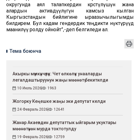
округунда аял талапкердин көрсөтүлүшүн жана
алардын активдүүлүгүн камсыз кылган
Кыргызстандын бийлигине ыраазычылыгымды
билдирем. Бул кадам гендердик теңдикти өнүктүрүүдө
маанилүү ролду ойнойт”,-деп белгиледи ал.
Тема боюнча
Акыркы мүмкүнчүлүк: Чет өлкөлүк унааларды
легалдаштыруунун жаңы мөөнөтү бекитилди
10 Июль 2026
1963
Жогорку Кеңешке жаңы эки депутат келди
24 Февраль 2026
12641
Жанар Акаевдин депутаттык ыйгарым укуктары
мөөнөтүнөн мурда токтотулду
19 Февраль 2026
12759