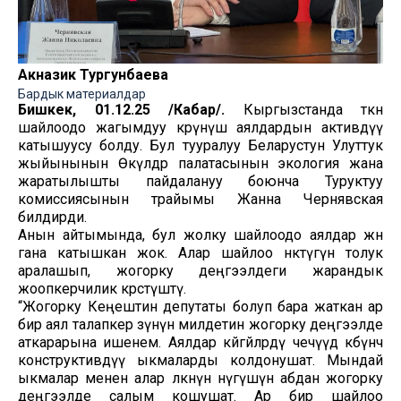
Акназик Тургунбаева
Бардык материалдар
Бишкек, 01.12.25 /Кабар/.
Кыргызстанда өткөн
шайлоодо жагымдуу көрүнүш аялдардын активдүү
катышуусу болду. Бул тууралуу Беларустун Улуттук
жыйынынын Өкүлдөр палатасынын экология жана
жаратылышты пайдалануу боюнча Туруктуу
комиссиясынын төрайымы Жанна Чернявская
билдирди.
Анын айтымында, бул жолку шайлоодо аялдар жөн
гана катышкан жок. Алар шайлоо өнөктүгүнө толук
аралашып, жогорку деңгээлдеги жарандык
жоопкерчилик көрсөтүштү.
“Жогорку Кеңештин депутаты болуп бара жаткан ар
бир аял талапкер өзүнүн милдетин жогорку деңгээлде
аткарарына ишенем. Аялдар көйгөйлөрдү чечүүдө көбүнчө
конструктивдүү ыкмаларды колдонушат. Мындай
ыкмалар менен алар өлкөнүн өнүгүшүнө абдан жогорку
деңгээлде салым кошушат. Ар бир шайлоо