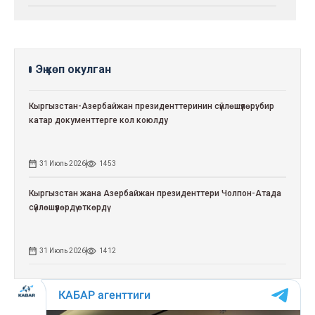
Эң көп окулган
Кыргызстан-Азербайжан президенттеринин сүйлөшүүлөрү: бир
катар документтерге кол коюлду
31 Июль 2026
1453
Кыргызстан жана Азербайжан президенттери Чолпон-Атада
сүйлөшүүлөрдү өткөрдү
31 Июль 2026
1412