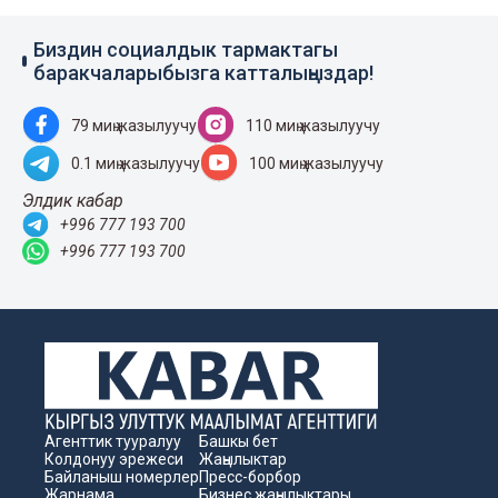
Биздин социалдык тармактагы
баракчаларыбызга катталыңыздар!
79 миң жазылуучу
110 миң жазылуучу
0.1 миң жазылуучу
100 миң жазылуучу
Элдик кабар
+996 777 193 700
+996 777 193 700
Агенттик тууралуу
Башкы бет
Колдонуу эрежеси
Жаңылыктар
Байланыш номерлер
Пресс-борбор
Жарнама
Бизнес жаңылыктары