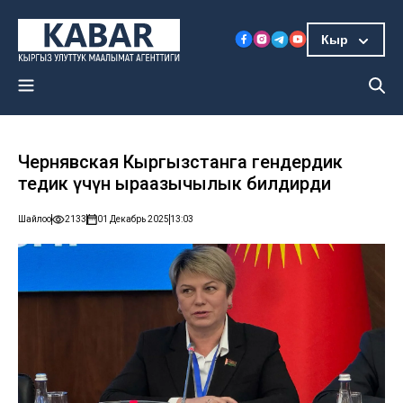
Кыр
Чернявская Кыргызстанга гендердик
теңдик үчүн ыраазычылык билдирди
Шайлоо
2133
01 Декабрь 2025
13:03