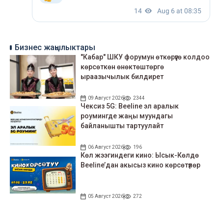
Бизнес жаңылыктары
"Кабар" ШКУ форумун өткөрүүгө колдоо
көрсөткөн өнөктөштөргө
ыраазычылык билдирет
09 Август 2026
2344
Чексиз 5G: Beeline эл аралык
роумингде жаңы муундагы
байланышты тартуулайт
06 Август 2026
196
Көл жээгиндеги кино: Ысык-Көлдө
Beeline’дан акысыз кино көрсөтүлөр
05 Август 2026
272