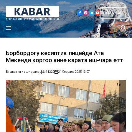
Кыр
Борбордогу кесиптик лицейде Ата
Мекенди коргоо күнүнө карата иш-чара өттү
Бишкектеги иш-чаралар
11220
21 Февраль 2025
13:07