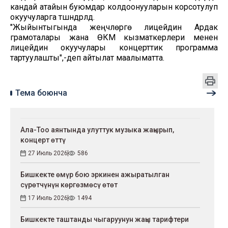
кандай атайын буюмдар колдоонууларын корсотулуп
окуучуларга түшүндүрүлдү.
"Жыйынтыгында жеңүүчүлөргө лицейдин Ардак
грамоталары жана ӨКМ кызматкерлери менен
лицейдин окуучулары концерттик программа
тартуулашты",-деп айтылат маалыматта.
Тема боюнча
Ала-Тоо аянтында улуттук музыка жаңырып,
концерт өттү
27 Июль 2026
586
Бишкекте өмүр бою эркинен ажыратылган
сүрөтчүнүн көргөзмөсү өтөт
17 Июль 2026
1494
Бишкекте таштанды чыгаруунун жаңы тарифтери