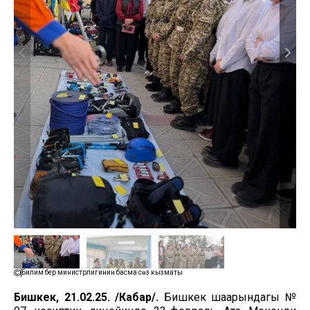
Билим берүү министрлигинин басма сөз кызматы
Бишкек, 21.02.25. /Кабар/.
Бишкек шаарындагы №