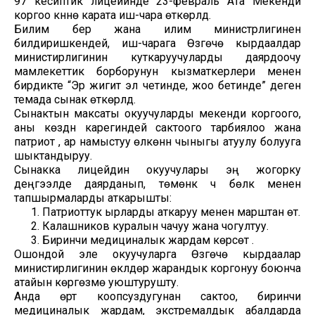
97 кесиптик лицейинде 23-февраль Ата Мекенди
коргоо күнүнө карата иш-чара өткөрүлдү.
Билим берүү жана илим министрлигинен
билдиришкендей, иш-чарага Өзгөчө кырдаалдар
министирлигинин куткаруучуларды даярдоочу
мамлекеттик борборунун кызматкерлери менен
бирдикте “Эр жигит эл четинде, жоо бетинде” деген
темада сынак өткөрүлдү.
Сынактын максаты окуучуларды мекенди коргоого,
аны көздүн карегиндей сактоого тарбиялоо жана
патриот , ар намыстуу өлкөнүн чыныгы атуулу болууга
шыктандыруу.
Сынакка лицейдин окуучулары эң жогорку
деңгээлде даярданып, төмөнкү үч бөлүк менен
тапшырмаларды аткарышты:
Патриоттук ырларды аткаруу менен марштан өтүү.
Калашников куралын чачуу жана чогултуу.
Биринчи медициналык жардам көрсөтүү .
Ошондой эле окуучуларга Өзгөчө кырдаалар
министирлигинин өкүлдөрү жарандык коргонуу боюнча
атайын көргөзмө уюштурушту.
Анда өрт коопсуздугунан сактоо, биринчи
медициналык жардам, экстремалдык абалдарда