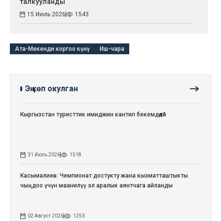
талкууланды
15 Июль 2026
1543
Ата-Мекенди коргоо күнү
Иш-чара
Эң көп окулган
Кыргызстан туристтик имиджин кантип бекемдөөдө?
31 Июль 2026
1518
Касымалиев: Чемпионат достукту жана кызматташтыкты
чыңдоо үчүн маанилүү эл аралык аянтчага айланды
02 Август 2026
1253