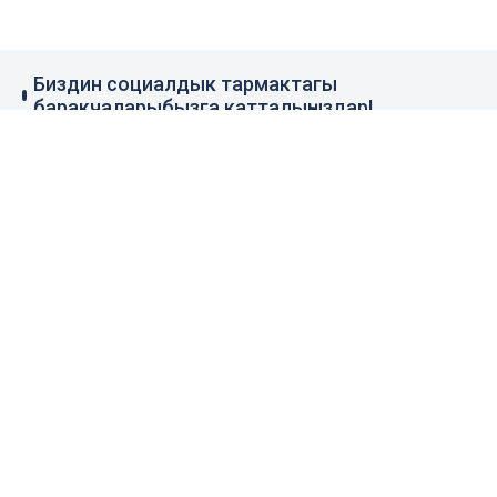
Биздин социалдык тармактагы
баракчаларыбызга катталыңыздар!
79 миң жазылуучу
110 миң жазылуучу
0.1 миң жазылуучу
100 миң жазылуучу
Элдик кабар
+996 777 1937 00
+996 777 1937 00
Агенттик тууралуу
Башкы бет
Колдонуу эрежеси
Жаңылыктар