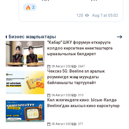
Бизнес жаңылыктары
"Кабар" ШКУ форумун өткөрүүгө
колдоо көрсөткөн өнөктөштөргө
ыраазычылык билдирет
09 Август 2026
2647
Чексиз 5G: Beeline эл аралык
роумингде жаңы муундагы
байланышты тартуулайт
06 Август 2026
310
Көл жээгиндеги кино: Ысык-Көлдө
Beeline’дан акысыз кино көрсөтүлөр
05 Август 2026
377