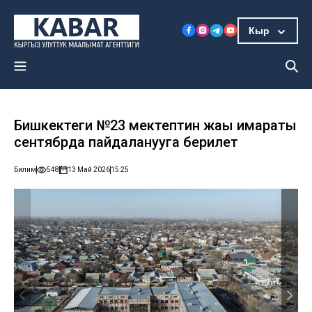
Кыр
Бишкектеги №23 мектептин жаңы имараты
сентябрда пайдаланууга берилет
Билим
548
13 Май 2026
15:25