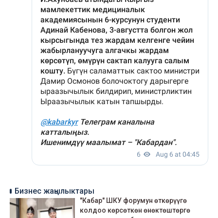
Бизнес жаңылыктары
"Кабар" ШКУ форумун өткөрүүгө
колдоо көрсөткөн өнөктөштөргө