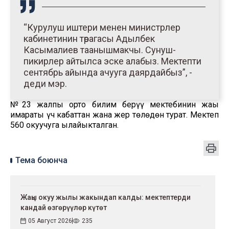
“Курулуш иштери менен министрлер
кабинетинин төрагасы Адылбек
Касымалиев таанышмакчы. Сунуш-
пикирлер айтылса эске алабыз. Мектепти
сентябрь айында ачууга даярдайбыз”, -
деди мэр.
№23 жалпы орто билим берүү мектебинин жаңы
имараты үч кабаттан жана жер төлөдөн турат. Мектеп
560 окуучуга ылайыкталган.
Тема боюнча
Жаңы окуу жылы жакындап калды: мектептерди
кандай өзгөрүүлөр күтөт
05 Август 2026
235