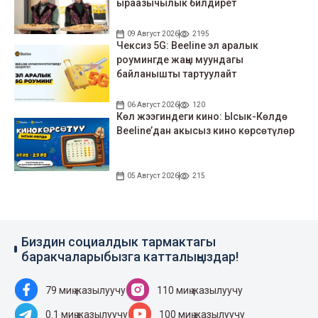
ыраазычылык билдирет
09 Август 2026
2195
Чексиз 5G: Beeline эл аралык
роумингде жаңы муундагы
байланышты тартуулайт
06 Август 2026
120
Көл жээгиндеги кино: Ысык-Көлдө
Beeline’дан акысыз кино көрсөтүлөр
05 Август 2026
215
Биздин социалдык тармактагы
баракчаларыбызга катталыңыздар!
79 миң жазылуучу
110 миң жазылуучу
0.1 миң жазылуучу
100 миң жазылуучу