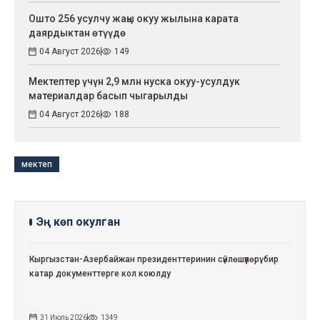
Ошто 256 усулчу жаңы окуу жылына карата
даярдыктан өтүүдө
04 Август 2026
149
Мектептер үчүн 2,9 млн нуска окуу-усулдук
материалдар басып чыгарылды
04 Август 2026
188
мектеп
Эң көп окулган
Кыргызстан-Азербайжан президенттеринин сүйлөшүүлөрү: бир
катар документтерге кол коюлду
31 Июль 2026
1349