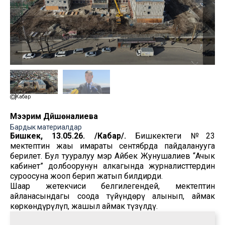
Кабар
Мээрим Дүйшөналиева
Бардык материалдар
Бишкек, 13.05.26. /Кабар/.
Бишкектеги №23
мектептин жаңы имараты сентябрда пайдаланууга
берилет. Бул тууралуу мэр Айбек Жунушалиев “Ачык
кабинет” долбоорунун алкагында журналисттердин
суроосуна жооп берип жатып билдирди.
Шаар жетекчиси белгилегендей, мектептин
айланасындагы соода түйүндөрү алынып, аймак
көркөндүрүлүп, жашыл аймак түзүлдү.