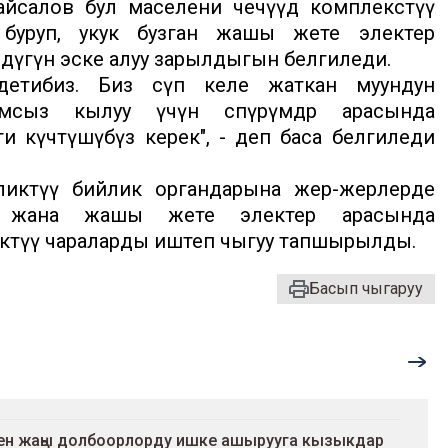
йсалов бул маселени чечүүдө комплекстүү
 буруп, укук бузган жашы жете электер
үгүн эске алуу зарылдыгын белгиледи.
етибиз. Биз өсүп келе жаткан муундун
амсыз кылуу үчүн өспүрүмдөр арасында
күчөтүшүбүз керек", - деп баса белгиледи
ктүү бийлик органдарына жер-жерлерде
у жана жашы жете электер арасында
ктүү чараларды иштеп чыгуу тапшырылды.
Басып чыгаруу
ен жаңы долбоорлорду ишке ашырууга кызыкдар