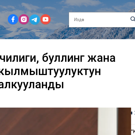
чилиги, буллинг жана
ы кылмыштуулуктун
талкууланды
"