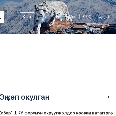
Кыр
Рус
Eng
Tur
中文
العربية
Эң көп окулган
Кабар" ШКУ форумун өткөрүүгө колдоо көрсөткөн өнөктөштөргө