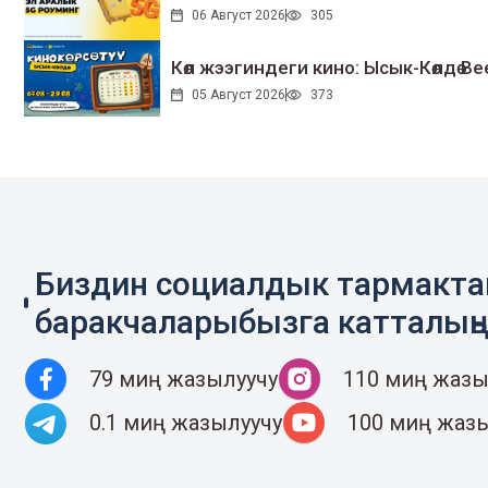
06 Август 2026
305
Көл жээгиндеги кино: Ысык-Көлдө Bee
05 Август 2026
373
Биздин социалдык тармакт
баракчаларыбызга катталың
79 миң жазылуучу
110 миң жазы
0.1 миң жазылуучу
100 миң жаз