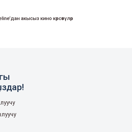
line’дан акысыз кино көрсөтүлөр
агы
ыздар!
луучу
ылуучу