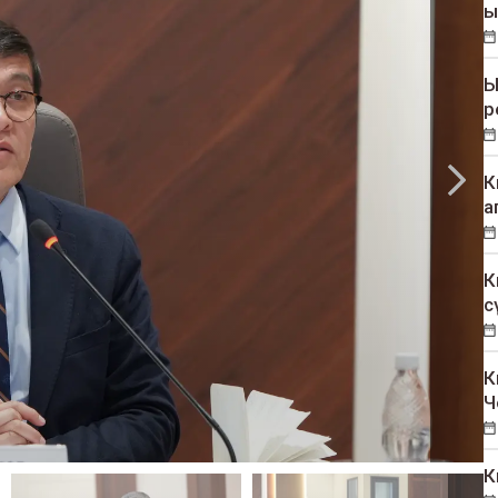
ы
Ы
р
К
а
К
с
К
Ч
К