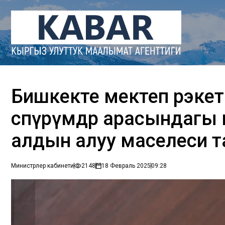
Бишкекте мектеп рэкет
өспүрүмдөр арасындаг
алдын алуу маселеси 
Министрлер кабинети
2148
18 Февраль 2025
09:28