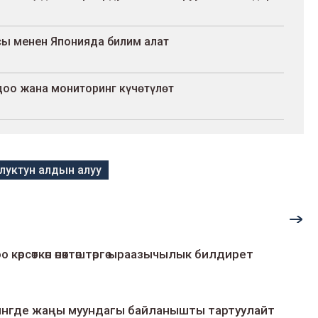
ы менен Японияда билим алат
доо жана мониторинг күчөтүлөт
уктун алдын алуу
о көрсөткөн өнөктөштөргө ыраазычылык билдирет
умингде жаңы муундагы байланышты тартуулайт