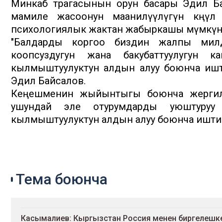
Минкаб төрагасынын орун басары Эдил Ба
мамиле жасоонун маанилүүлүгүнө көңүл
психологиялык жактан жабыркашы мүмкүнд
"Балдарды коргоо биздин жалпы милд
коопсуздугун жана бакубаттуулугун к
кылмыштуулуктун алдын алуу боюнча ишти 
Эдил Байсалов.
Кеңешменин жыйынтыгы боюнча жергили
ушундай эле отурумдарды уюштуру
кылмыштуулуктун алдын алуу боюнча ишти
Тема боюнча
Касымалиев: Кыргызстан Россия менен биргелешк