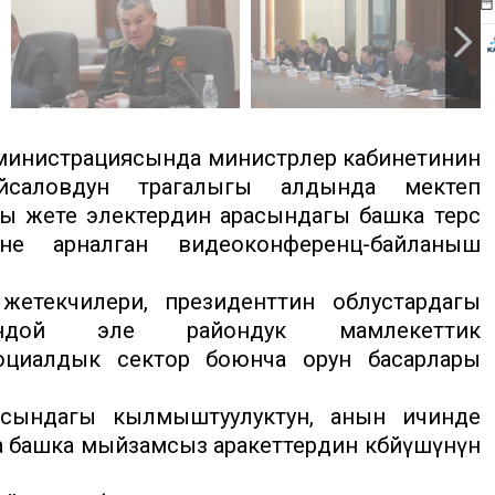
министрациясында министрлер кабинетинин
аловдун төрагалыгы алдында мектеп
ы жете электердин арасындагы башка терс
ине арналган видеоконференц-байланыш
етекчилери, президенттин облустардагы
ошондой эле райондук мамлекеттик
циалдык сектор боюнча орун басарлары
расындагы кылмыштуулуктун, анын ичинде
а башка мыйзамсыз аракеттердин көбөйүшүнүн
.