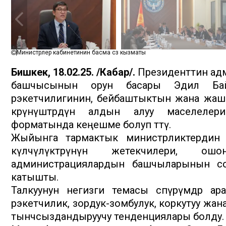
Министрлер кабинетинин басма сөз кызматы
Бишкек, 18.02.25. /Кабар/.
Президенттин ад
башчысынын орун басары Эдил Байс
рэкетчилигинин, бейбаштыктын жана жаш
көрүнүштөрдүн алдын алуу маселелер
форматында кеңешме болуп өттү.
Жыйынга тармактык министрликтердин ж
өкүлчүлүктөрүнүн жетекчилери, 
администрациялардын башчыларынын со
катышты.
Талкуунун негизги темасы өспүрүмдөр а
рэкетчилик, зордук-зомбулук, коркутуу жан
тынчсыздандыруучу тенденциялары болду