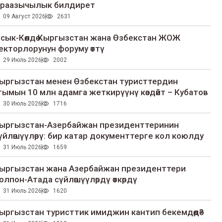
раазычылык билдирет
09 Август 2026
2631
сык-Көлдө Кыргызстан жана Өзбекстан ЖОЖ
екторлорунун форуму өттү
29 Июль 2026
2002
ыргызстан менен Өзбекстан туристтердин
гымын 10 млн адамга жеткирүүнү көздөйт – Кубатов
30 Июль 2026
1716
ыргызстан-Азербайжан президенттеринин
үйлөшүүлөрү: бир катар документтерге кол коюлду
31 Июль 2026
1659
ыргызстан жана Азербайжан президенттери
олпон-Атада сүйлөшүүлөрдү өткөрдү
31 Июль 2026
1620
ыргызстан туристтик имиджин кантип бекемдөөдө?