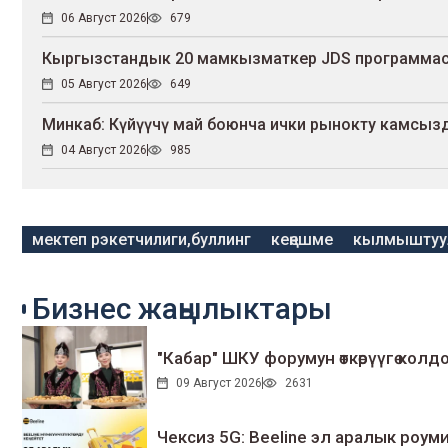
06 Август 2026
679
Кыргызстандык 20 мамкызматкер JDS программас
05 Август 2026
649
Минкаб: Күйүүчү май боюнча ички рынокту камсыз
04 Август 2026
985
мектеп рэкетчилиги,буллинг
кеңешме
кылмыштуул
Бизнес жаңылыктары
"Кабар" ШКУ форумун өткөрүүгө колдо
09 Август 2026
2631
Чексиз 5G: Beeline эл аралык ро