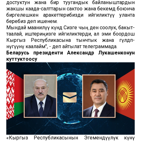
достуктун жана бир туугандык байланыштардын
жакшы каада-салттарын сактоо жана бекемдөө боюнча
биргелешкен аракеттерибизди ийгиликтүү уланта
беребиз деп ишенем.
Мындай маанилүү күндө Сизге чың ден соолук, бакыт-
таалай, иштериңизге ийгиликтерди, ал эми боордош
Кыргыз Республикасына тынчтык жана гүлдөп-
өнүгүүнү каалайм", - деп айтылат телеграммада.
Беларусь президенти Александр Лукашенконун
куттуктоосу
«Кыргыз Республикасынын Эгемендүүлүк күнү