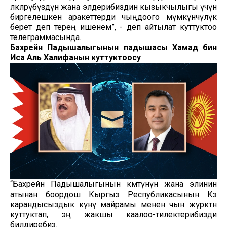
өлкөлөрүбүздүн жана элдерибиздин кызыкчылыгы үчүн
биргелешкен аракеттерди чыңдоого мүмкүнчүлүк
берет деп терең ишенем”, - деп айтылат куттуктоо
телеграммасында.
Бахрейн Падышалыгынын падышасы Хамад бин
Иса Аль Халифанын куттуктоосу
“Бахрейн Падышалыгынын өкмөтүнүн жана элинин
атынан боордош Кыргыз Республикасынын Көз
карандысыздык күнү майрамы менен чын жүрөктөн
куттуктап, эң жакшы каалоо-тилектерибизди
билдиребиз.