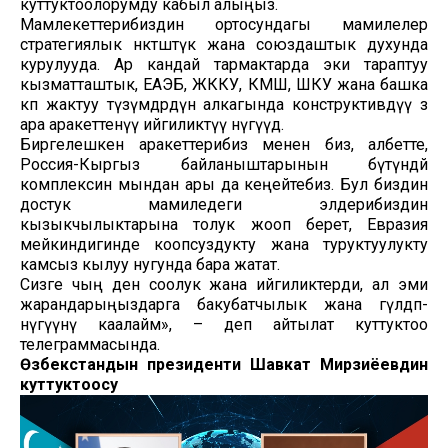
куттуктоолорумду кабыл алыңыз.
Мамлекеттерибиздин ортосундагы мамилелер
стратегиялык өнөктөштүк жана союздаштык духунда
курулууда. Ар кандай тармактарда эки тараптуу
кызматташтык, ЕАЭБ, ЖККУ, КМШ, ШКУ жана башка
көп жактуу түзүмдөрдүн алкагында конструктивдүү өз
ара аракеттенүү ийгиликтүү өнүгүүдө.
Биргелешкен аракеттерибиз менен биз, албетте,
Россия-Кыргыз байланыштарынын бүтүндөй
комплексин мындан ары да кеңейтебиз. Бул биздин
достук мамиледеги элдерибиздин
кызыкчылыктарына толук жооп берет, Евразия
мейкиндигинде коопсуздукту жана туруктуулукту
камсыз кылуу нугунда бара жатат.
Сизге чың ден соолук жана ийгиликтерди, ал эми
жарандарыңыздарга бакубатчылык жана гүлдөп-
өнүгүүнү каалайм», – деп айтылат куттуктоо
телеграммасында.
Өзбекстандын президенти Шавкат Мирзиёевдин
куттуктоосу