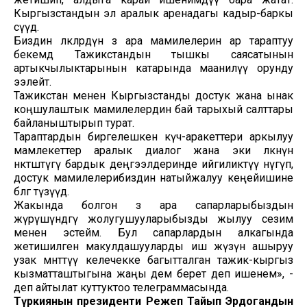
Кыргызстандын эл аралык аренадагы кадыр-баркы
өсүүдө.
Биздин өлкөлөрдүн өз ара мамилелерин ар тараптуу
бекемдөө Тажикстандын тышкы саясатынын
артыкчылыктарынын катарында маанилүү орунду
ээлейт.
Тажикстан менен Кыргызстанды достук жана ынак
коңшулаштык мамилелердин бай тарыхый салттары
байланыштырып турат.
Тараптардын биргелешкен күч-аракеттери аркылуу
мамлекеттер аралык диалог жана эки өлкөнүн
өнөктөштүгү бардык деңгээлдеринде ийгиликтүү өнүгүп,
достук мамилелерибиздин натыйжалуу кеңейишине
өбөлгө түзүүдө.
Жакында болгон өз ара сапарларыбыздын
жүрүшүндөгү жолугушууларыбызды жылуу сезим
менен эстейм. Бул сапарлардын алкагында
жетишилген макулдашууларды иш жүзүнө ашыруу
узак мөөнөттүү келечекке багытталган тажик-кыргыз
кызматташтыгына жаңы дем берет деп ишенем», -
деп айтылат куттуктоо телеграммасында.
Түркиянын президенти Режеп Тайып Эрдогандын