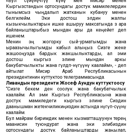
«Бул сүйүнүчтүү күнү мен Мисир менен
Кыргызстандын ортосундагы достук мамилелердин
тынымсыз чыңдалып жатканын кубануу менен
белгилейм. Эки достош элдин жалпы
кызыкчылыктарын ишке ашыруу максатында өз ара
байланыштарыбыз мындан ары да кеңейет деп
ишенем.
Менин эң жогорку сый-урматымды жана
ыраазычылыгымды кабыл алыңыз. Сизге жеке
жашооңузда бардык жакшылыктарды, ал эми
достош кыргыз элине мындан аркы
бакубатчылыкты жана гүлдөп-өнүгүүнү каалайм», - деп
айтылат Мисир Араб Республикасынын
президентинин куттуктоо телеграммасында.
Ливандын президенти Жосеф Аундун куттуктоосу
“Сизге бекем ден соолук жана бакубатчылык
каалайм. Ал эми Кыргыз Республикасына жана
достук мамиледеги кыргыз элине Сиздин
даанышман жетекчиликиңиздин астында өнүгүп-өсүүнү
каалайм.
Бул майрам биримдик менен кызматташуунун терең
маанисин туюндурат жана эки элибиздин
ортосундагы достук байланыштарды жаңылап,