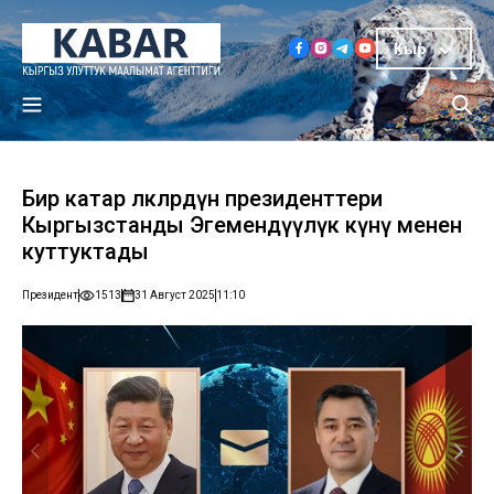
Кыр
Бир катар өлкөлөрдүн президенттери
Кыргызстанды Эгемендүүлүк күнү менен
куттуктады
Президент
1513
31 Август 2025
11:10