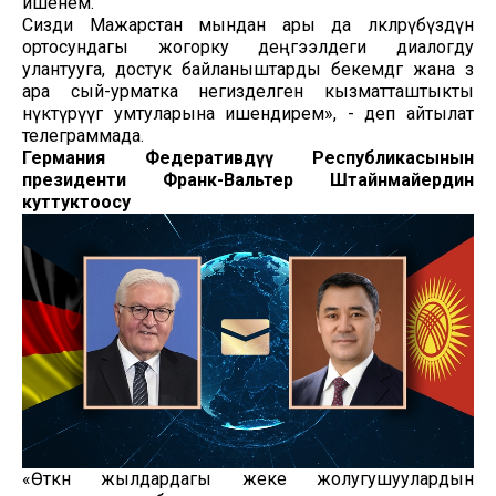
ишенем.
Сизди Мажарстан мындан ары да өлкөлөрүбүздүн
ортосундагы жогорку деңгээлдеги диалогду
улантууга, достук байланыштарды бекемдөөгө жана өз
ара сый-урматка негизделген кызматташтыкты
өнүктүрүүгө умтуларына ишендирем», - деп айтылат
телеграммада.
Германия Федеративдүү Республикасынын
президенти Франк-Вальтер Штайнмайердин
куттуктоосу
«Өткөн жылдардагы жеке жолугушуулардын