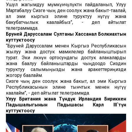
Ушул жагымдуу мүмкүнчүлүктөн пайдаланып, Улуу
Мартабалуу Сизге чың ден соолук жана бакыт-таалай,
ал эми кыргыз элине туруктуу өнүгүү жана
бакубатчылык каалайбыз”, - деп айтылат
телеграммада.
Бруней Даруссалам Султаны Хассанал Болкиахтын
куттуктоосу
“Бруней Даруссалам менен Кыргыз Республикасын
жылуу жана достук мамилелер байланыштырып
турат. Эки өлкөнүн ортосундагы достук алакаларды
жана баалуу байланыштарды чыңдоодо Сиздин
туруктуу салымыңызды жана аракеттериңизди
жогору баалайм.
Сизге чың ден соолук жана бакыт, ал эми Кыргыз
Республикасынын элине тынчтык менен өнүгүү
каалайм”, - деп айтылат телеграммда.
Улуу Британия жана Түндүк Ирландия Бириккен
Падышалыгынын Падышасы Карл III`түн
куттуктоосу