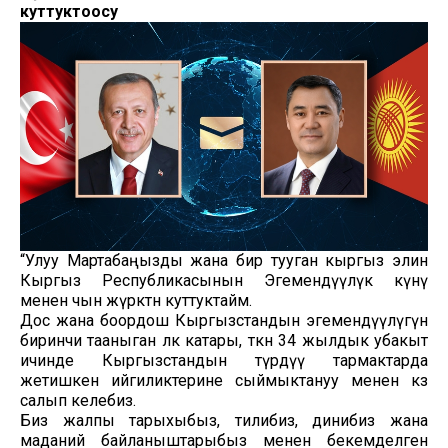
куттуктоосу
“Улуу Мартабаңызды жана бир тууган кыргыз элин
Кыргыз Республикасынын Эгемендүүлүк күнү
менен чын жүрөктөн куттуктайм.
Дос жана боордош Кыргызстандын эгемендүүлүгүн
биринчи тааныган өлкө катары, өткөн 34 жылдык убакыт
ичинде Кыргызстандын түрдүү тармактарда
жетишкен ийгиликтерине сыймыктануу менен көз
салып келебиз.
Биз жалпы тарыхыбыз, тилибиз, динибиз жана
маданий байланыштарыбыз менен бекемделген