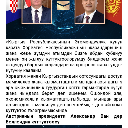
«Кыргыз Республикасынын Эгемендүүлүк күнүнө
карата Хорватия Республикасынын жарандарынын
жана жеке өзүмдүн атымдан Сизге абдан кубануу
менен эң жылуу куттуктоолорумду билдирем жана
өлкөңүздүн бардык жарандарына прогресс жана гүлдөп-
өнүгүүнү каалайм.
Хорватия менен Кыргызстандын ортосундагы достук
мамилелер жана кызматташтык мындан ары дагы өз
ара кызыкчылык туудурган көптөгөн тармактарда өнүгүп
жана чыңдала берет деп ишенем. Ошондой эле,
экономикалык кызматташтыгыбызды мындан ары
да чыңдоо өтө маанилүү деп эсептейм», - деп айтылат
куттуктоо телеграммасында.
Австриянын президенти Александр Ван дер
Беллендин куттуктоосу