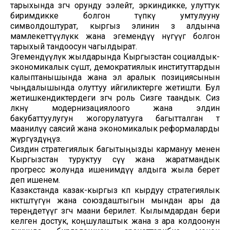
тарыхында өзгөчө орунду ээлейт, эркиндикке, улуттук
биримдикке болгон түпкү умтулууну
символдоштурат, кыргыз элинин өз алдынча
мамлекеттүүлүккө жана эгемендүү өнүгүүгө болгон
тарыхый тандоосун чагылдырат.
Эгемендүүлүк жылдарында Кыргызстан социалдык-
экономикалык өсүштө, демократиялык институттардын
калыптанышында жана эл аралык позициясынын
чыңдалышында олуттуу ийгиликтерге жетишти. Бул
жетишкендиктердеги өзгөчө роль Сизге таандык. Сиз
өлкөнү модернизациялоого жана элдин
бакубаттуулугун жогорулатууга багытталган өтө
маанилүү саясий жана экономикалык реформаларды
жүргүздүңүз.
Сиздин стратегиялык багытыңызды кармануу менен
Кыргызстан туруктуу өсүү жана жаратмандык
прогресс жолунда ишенимдүү алдыга жыла берет
деп ишенем.
Казакстанда казак-кыргыз көп кырдуу стратегиялык
өнөктөштүгүн жана союздаштыгын мындан ары да
тереңдетүүгө өзгөчө маани берилет. Кылымдардан бери
келген достук, коңшулаштык жана өз ара колдоонун