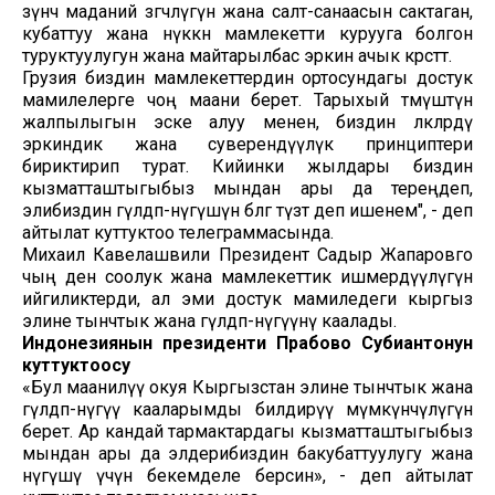
өзүнчө маданий өзгөчөлүгүн жана салт-санаасын сактаган,
кубаттуу жана өнүккөн мамлекетти курууга болгон
туруктуулугун жана майтарылбас эркин ачык көрсөтөт.
Грузия биздин мамлекеттердин ортосундагы достук
мамилелерге чоң маани берет. Тарыхый өтмүштүн
жалпылыгын эске алуу менен, биздин өлкөлөрдү
эркиндик жана суверендүүлүк принциптери
бириктирип турат. Кийинки жылдары биздин
кызматташтыгыбыз мындан ары да тереңдеп,
элибиздин гүлдөп-өнүгүшүнө өбөлгө түзөт деп ишенем", - деп
айтылат куттуктоо телеграммасында.
Михаил Кавелашвили Президент Садыр Жапаровго
чың ден соолук жана мамлекеттик ишмердүүлүгүнө
ийгиликтерди, ал эми достук мамиледеги кыргыз
элине тынчтык жана гүлдөп-өнүгүүнү каалады.
Индонезиянын президенти Прабово Субиантонун
куттуктоосу
«Бул маанилүү окуя Кыргызстан элине тынчтык жана
гүлдөп-өнүгүү кааларымды билдирүү мүмкүнчүлүгүн
берет. Ар кандай тармактардагы кызматташтыгыбыз
мындан ары да элдерибиздин бакубаттуулугу жана
өнүгүшү үчүн бекемделе берсин», - деп айтылат