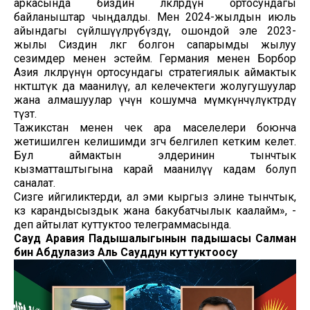
аркасында биздин өлкөлөрдүн ортосундагы
байланыштар чыңдалды. Мен 2024-жылдын июль
айындагы сүйлөшүүлөрүбүздү, ошондой эле 2023-
жылы Сиздин өлкөгө болгон сапарымды жылуу
сезимдер менен эстейм. Германия менен Борбор
Азия өлкөлөрүнүн ортосундагы стратегиялык аймактык
өнөктөштүк да маанилүү, ал келечектеги жолугушуулар
жана алмашуулар үчүн кошумча мүмкүнчүлүктөрдү
түзөт.
Тажикстан менен чек ара маселелери боюнча
жетишилген келишимди өзгөчө белгилеп кетким келет.
Бул аймактын элдеринин тынчтык
кызматташтыгына карай маанилүү кадам болуп
саналат.
Сизге ийгиликтерди, ал эми кыргыз элине тынчтык,
көз карандысыздык жана бакубатчылык каалайм», -
деп айтылат куттуктоо телеграммасында.
Сауд Аравия Падышалыгынын падышасы Салман
бин Абдулазиз Аль Сауддун куттуктоосу