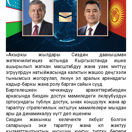
«Акыркы жылдары Сиздин даанышман
жетекчилигиңиз астында Кыргызстанда ишке
ашырылып жаткан масштабдуу жана узак мөөнөттүү
өзгөрүүлөрдүн натыйжасында калктын жашоо деңгээли
тынымсыз жогорулап, өлкөнүн эл аралык аренадагы
кадыр-баркы жана ролу барган сайын өсүүдө.
Биргелешкен чечкиндүү аракеттерибиздин
аркасында биздин достук мамиледеги өлкөлөрүбүздүн
ортосундагы түбөлүк достук, ынак коңшулук жана ар
тараптуу стратегиялык өнөктөштүк мамилелери мындан
ары да динамикалуу өнүгөт деп ишенем.
Сиздин жакынкы келечекте өлкөбүзгө болгон
сапарыңыз эки тараптуу жана көп жактуу
кызматташтыктын өнүгүшүнө күчтүү түрткү берери