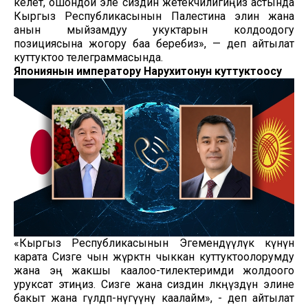
келет, ошондой эле сиздин жетекчилигиңиз астында
Кыргыз Республикасынын Палестина элин жана
анын мыйзамдуу укуктарын колдоодогу
позициясына жогору баа беребиз», — деп айтылат
куттуктоо телеграммасында.
Япониянын императору Нарухитонун куттуктоосу
«Кыргыз Республикасынын Эгемендүүлүк күнүнө
карата Сизге чын жүрөктөн чыккан куттуктоолорумду
жана эң жакшы каалоо-тилектеримди жолдоого
уруксат этиңиз. Сизге жана сиздин өлкөңүздүн элине
бакыт жана гүлдөп-өнүгүүнү каалайм», - деп айтылат