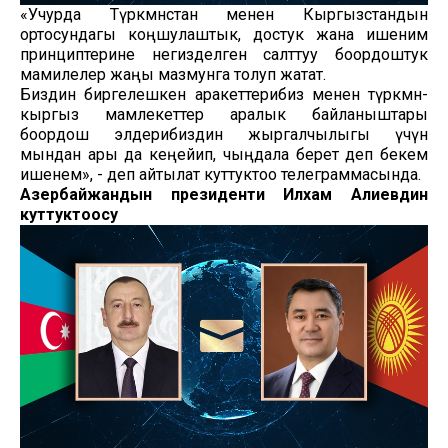
«Учурда Түркмөнстан менен Кыргызстандын
ортосундагы коңшулаштык, достук жана ишеним
принциптерине негизделген салттуу боордоштук
мамилелер жаңы мазмунга толуп жатат.
Биздин биргелешкен аракеттерибиз менен түркмөн-
кыргыз мамлекеттер аралык байланыштары
боордош элдерибиздин жыргалчылыгы үчүн
мындан ары да кеңейип, чыңдала берет деп бекем
ишенем», - деп айтылат куттуктоо телеграммасында.
Азербайжандын президенти Илхам Алиевдин
куттуктоосу