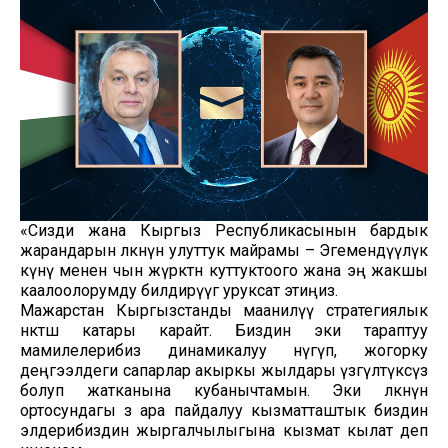
«Сизди жана Кыргыз Республикасынын бардык
жарандарын өлкөнүн улуттук майрамы – Эгемендүүлүк
күнү менен чын жүрөктөн куттуктоого жана эң жакшы
каалоолорумду билдирүүгө уруксат этиңиз.
Мажарстан Кыргызстанды маанилүү стратегиялык
өнөктөш катары карайт. Биздин эки тараптуу
мамилелерибиз динамикалуу өнүгүп, жогорку
деңгээлдеги сапарлар акыркы жылдары үзгүлтүксүз
болуп жатканына кубанычтамын. Эки өлкөнүн
ортосундагы өз ара пайдалуу кызматташтык биздин
элдерибиздин жыргалчылыгына кызмат кылат деп