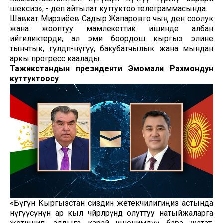
шексиз», - деп айтылат куттуктоо телеграммасында.
Шавкат Мирзиёев Садыр Жапаровго чың ден соолук
жана жооптуу мамлекеттик ишинде албан
ийгиликтерди, ал эми боордош кыргыз элине
тынчтык, гүлдөп-өнүгүү, бакубатчылык жана мындан
аркы прогресс каалады.
Тажикстандын президенти Эмомали Рахмондун
куттуктоосу
«Бүгүн Кыргызстан сиздин жетекчилигиңиз астында
өнүгүүсүнүн ар кыл чөйрөлөрүндө олуттуу натыйжаларга
жетишип, алдыга карай ишенимдүү бара жатат.