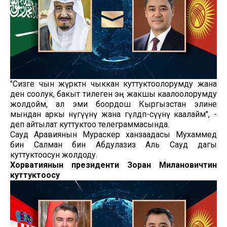
"Сизге чын жүрөктөн чыккан куттуктоолорумду жана
ден соолук, бакыт тилеген эң жакшы каалоолорумду
жолдойм, ал эми боордош Кыргызстан элине
мындан аркы өнүгүүнү жана гүлдөп-өсүүнү каалайм", -
деп айтылат куттуктоо телеграммасында.
Сауд Аравиянын Мураскер ханзаадасы Мухаммед
бин Салман бин Абдулазиз Аль Сауд дагы
куттуктоосун жолдоду.
Хорватиянын президенти Зоран Милановичтин
куттуктоосу