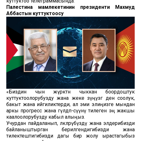
куттуктоо телеграммасында.
Палестина мамлекетинин президенти Махмуд
Аббастын куттуктоосу
«Биздин чын жүрөктөн чыккан боордоштук
куттуктоолорубузду жана жеке өзүңүзгө ден соолук,
бакыт жана ийгиликтерди, ал эми элиңизге мындан
аркы прогресс жана гүлдөп-өсүүнү тилеген эң жакшы
каалоолорубузду кабыл алыңыз.
Учурдан пайдаланып, өлкөлөрүбүздү жана элдерибизди
байланыштырган берилгендигибизди жана
тилектештигибизди дагы бир жолу ырастагыбыз