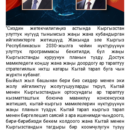
“Сиздин жетекчилигиңиз астында Кыргызстан
улуттук өнүгүүдө тынымсыз жаңы жана кубандырган
ийгиликтерге жетишүүдө. Жакында эле Кыргыз
Республикасын 2030-жылга чейин өнүктүрүүнүн
улуттук программасы бекитилди, бул жаңы
Кыргызстанды куруунун планын түздү. Достук
мамиледеги коңшу жана жаңы доордогу ар тараптуу
стратегиялык өнөктөш катары Кытай тарап буга чын
жүрөктөн кубанат.
Быйыл жыл башынан бери биз сиздер менен эки
жолу ийгиликтүү жолугушууларды өткөрүп, Кытай
менен Кыргызстандын ортосундагы ар тараптуу
кызматташтык боюнча маанилүү консенсуска
жетишип, кытай-кыргыз мамилелерин өнүктүрүүнүн
жаңы планын түздүк. Кытай тарап кыргыз тарап
менен биргелешип саясий өз ара ишенимди чыңдоого,
бири-бирибизди бекем колдоого жана Кытай менен
Кыргызстандын тагдыры бир коомчулугун түзүү