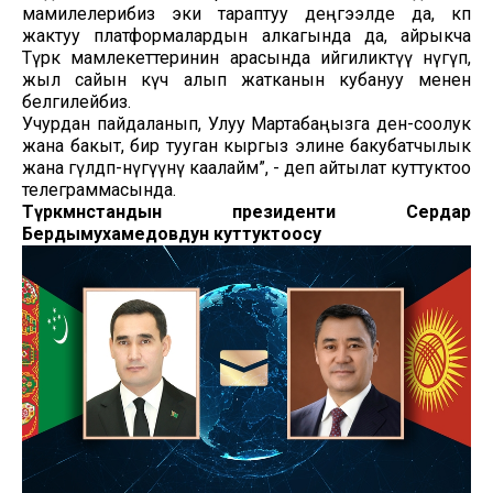
мамилелерибиз эки тараптуу деңгээлде да, көп
жактуу платформалардын алкагында да, айрыкча
Түрк мамлекеттеринин арасында ийгиликтүү өнүгүп,
жыл сайын күч алып жатканын кубануу менен
белгилейбиз.
Учурдан пайдаланып, Улуу Мартабаңызга ден-соолук
жана бакыт, бир тууган кыргыз элине бакубатчылык
жана гүлдөп-өнүгүүнү каалайм”, - деп айтылат куттуктоо
телеграммасында.
Түркмөнстандын президенти Сердар
Бердымухамедовдун куттуктоосу