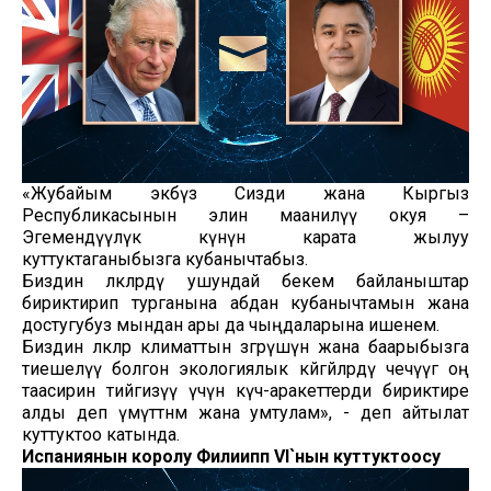
«Жубайым экөөбүз Сизди жана Кыргыз
Республикасынын элин маанилүү окуя –
Эгемендүүлүк күнүнө карата жылуу
куттуктаганыбызга кубанычтабыз.
Биздин өлкөлөрдү ушундай бекем байланыштар
бириктирип турганына абдан кубанычтамын жана
достугубуз мындан ары да чыңдаларына ишенем.
Биздин өлкөлөр климаттын өзгөрүшүнө жана баарыбызга
тиешелүү болгон экологиялык көйгөйлөрдү чечүүгө оң
таасирин тийгизүү үчүн күч-аракеттерди бириктире
алды деп үмүттөнөм жана умтулам», - деп айтылат
куттуктоо катында.
Испаниянын королу Филиипп VI`нын куттуктоосу