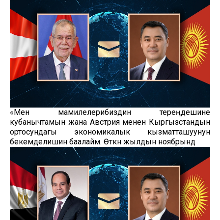
«Мен мамилелерибиздин тереңдешине
кубанычтамын жана Австрия менен Кыргызстандын
ортосундагы экономикалык кызматташуунун
бекемделишин баалайм. Өткөн жылдын ноябрынд