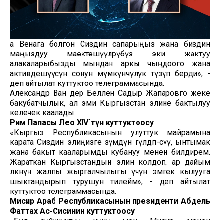
а Венага болгон Сиздин сапарыңыз жана биздин
маңыздуу маектешүүлөрүбүз эки жактуу
алакаларыбызды мындан аркы чыңдоого жана
активдешүүсүнө сонун мүмкүнчүлүк түзүп берди», -
деп айтылат куттуктоо телеграммасында.
Александр Ван дер Беллен Садыр Жапаровго жеке
бакубатчылык, ал эми Кыргызстан элине бактылуу
келечек каалады.
Рим Папасы Лео XIV`түн куттуктоосу
«Кыргыз Республикасынын улуттук майрамына
карата Сиздин элиңизге өзүмдүн гүлдөп-өсүү, ынтымак
жана бакыт кааларымды кубануу менен билдирем.
Жараткан Кыргызстандын элин колдоп, ар дайым
өлкөнүн жалпы жыргалчылыгы үчүн эмгек кылууга
шыктандырып турушун тилейм», - деп айтылат
куттуктоо телеграммасында.
Мисир Араб Республикасынын президенти Абдель
Фаттах Ас-Сисинин куттуктоосу