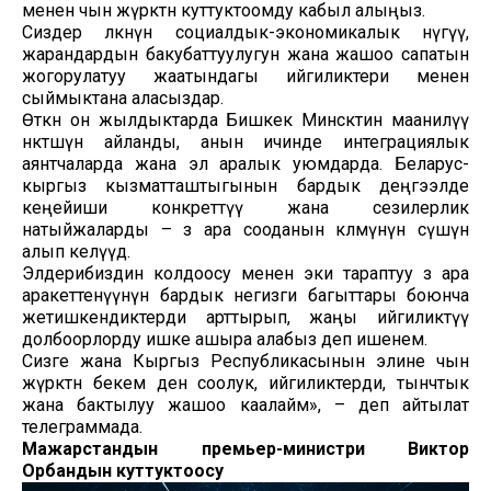
менен чын жүрөктөн куттуктоомду кабыл алыңыз.
Сиздер өлкөнүн социалдык-экономикалык өнүгүү,
жарандардын бакубаттуулугун жана жашоо сапатын
жогорулатуу жаатындагы ийгиликтери менен
сыймыктана аласыздар.
Өткөн он жылдыктарда Бишкек Минсктин маанилүү
өнөктөшүнө айланды, анын ичинде интеграциялык
аянтчаларда жана эл аралык уюмдарда. Беларус-
кыргыз кызматташтыгынын бардык деңгээлде
кеңейиши конкреттүү жана сезилерлик
натыйжаларды – өз ара сооданын көлөмүнүн өсүшүн
алып келүүдө.
Элдерибиздин колдоосу менен эки тараптуу өз ара
аракеттенүүнүн бардык негизги багыттары боюнча
жетишкендиктерди арттырып, жаңы ийгиликтүү
долбоорлорду ишке ашыра алабыз деп ишенем.
Сизге жана Кыргыз Республикасынын элине чын
жүрөктөн бекем ден соолук, ийгиликтерди, тынчтык
жана бактылуу жашоо каалайм», – деп айтылат
телеграммада.
Мажарстандын премьер-министри Виктор
Орбандын куттуктоосу