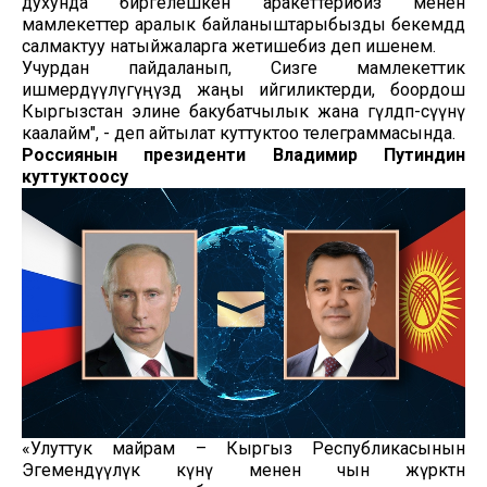
духунда биргелешкен аракеттерибиз менен
мамлекеттер аралык байланыштарыбызды бекемдөөдө
салмактуу натыйжаларга жетишебиз деп ишенем.
Учурдан пайдаланып, Сизге мамлекеттик
ишмердүүлүгүңүздө жаңы ийгиликтерди, боордош
Кыргызстан элине бакубатчылык жана гүлдөп-өсүүнү
каалайм", - деп айтылат куттуктоо телеграммасында.
Россиянын президенти Владимир Путиндин
куттуктоосу
«Улуттук майрам – Кыргыз Республикасынын
Эгемендүүлүк күнү менен чын жүрөктөн