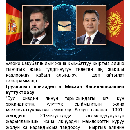
«Жеке бакубатчылык жана кымбаттуу кыргыз элине
тынчтык жана гүлдөп-өнүгүү тилеген эң жакшы
каалоомду кабыл алыңыз», - деп айтылат
телеграммада.
Грузиянын президенти Михаил Кавелашвилинин
куттуктоосу
"Бул сиздин өлкөнүн тарыхындагы өзгөчө күн
эркиндиктин, улуттук сыймыктын жана
мамлекеттүүлүктүн символу болуп саналат. 1991-
жылдын 31-августунда эгемендүүлүктүн
жарыяланышы жана өлкөңүздүн мамлекетти куруу
жолун көз карандысыз тандоосу — кыргыз элинин