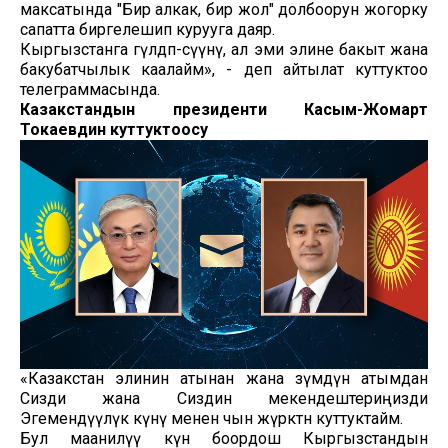
максатында "Бир алкак, бир жол" долбоорун жогорку
сапатта биргелешип курууга даяр.
Кыргызстанга гүлдөп-өсүүнү, ал эми элине бакыт жана
бакубатчылык каалайм», - деп айтылат куттуктоо
телеграммасында.
Казакстандын президенти Касым-Жомарт
Токаевдин куттуктоосу
«Казакстан элинин атынан жана өзүмдүн атымдан
Сизди жана Сиздин мекендештериңизди
Эгемендүүлүк күнү менен чын жүрөктөн куттуктайм.
Бул маанилүү күн боордош Кыргызстандын