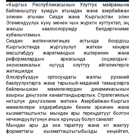
«Кыргыз Республикасынын Улуттук майрамына
байланыштуу өзүмдүн атымдан жана азербайжан
элинин атынан Сизди жана Кыргызстан элин
Эгемендүүлүк күнү менен чын жүрөктөн куттуктап, эң
жакшы каалоолорумду билдиргениме
кубанычтамын.
Сиздин жетекчилигиңиз астында боордош
Кыргызстанда жүргүзүлүп жаткан кеңири
масштабдуу жаратмандык иштеринин жана
реформалардын аркасында социалдык-
экономикалык өнүгүүдө олуттуу ийгиликтерге
жетишилди.
Өлкөлөрүбүздүн ортосундагы жалпы руханий
баалуулуктарга жана тарыхый-маданий тамырларга
байланышкан мамилелердин динамикасынын
азыркы деңгээли канааттандырарлык. Стратегиялык
өнөктөштүк деңгээлине жеткен Азербайжан-Кыргыз
мамилелери элдерибиздин бекем эркинин жана
кызматташтыкты мындан ары тереңдетүүгө болгон
чечкиндүүлүгүнүн ачык көрүнүшү болуп саналат.
Мындан ары да эки тараптуу жана көп жактуу
форматтагы кызматташтыгыбызды кеңейтип,