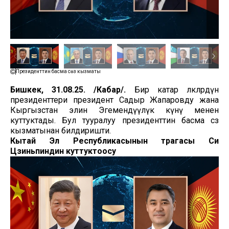
Президенттин басма сөз кызматы
Бишкек, 31.08.25. /Кабар/.
Бир катар өлкөлөрдүн
президенттери президент Садыр Жапаровду жана
Кыргызстан элин Эгемендүүлүк күнү менен
куттуктады. Бул тууралуу президенттин басма сөз
кызматынан билдиришти.
Кытай Эл Республикасынын төрагасы Си
Цзиньпиндин куттуктоосу