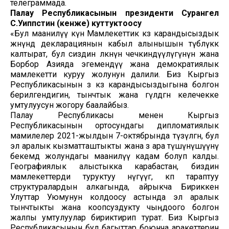
телеграммада.
Палау Республикасынын президенти Сурангел
С.Уиппстин (кенже) куттуктоосу
«Бул маанилүү күн Мамлекеттик көз карандысыздык
жөнүндө декларациянын кабыл алынышын түбөлүккө
калтырат, бул сиздин өлкөнүн чечкиндүүлүгүнүн жана
Борбор Азияда эгемендүү жана демократиялык
мамлекетти куруу жолунун далили. Биз Кыргыз
Республикасынын өз көз карандысыздыгына болгон
берилгендигин, тынчтык жана гүлдөгөн келечекке
умтулуусун жогору баалайбыз.
Палау Республикасы менен Кыргыз
Республикасынын ортосундагы дипломатиялык
мамилелер 2021-жылдын 7-октябрында түзүлгөн, бул
эл аралык кызматташтыкты жана өз ара түшүнүшүүнү
бекемдөө жолундагы маанилүү кадам болуп калды.
Географиялык алыстыкка карабастан, биздин
мамлекеттерди туруктуу өнүгүүгө, көп тараптуу
структуралардын алкагында, айрыкча Бириккен
Улуттар Уюмунун колдоосу астында эл аралык
тынчтыкты жана коопсуздукту чыңдоого болгон
жалпы умтулуулар бириктирип турат. Биз Кыргыз
Республикасынын бул багыттар боюнча аракеттерин