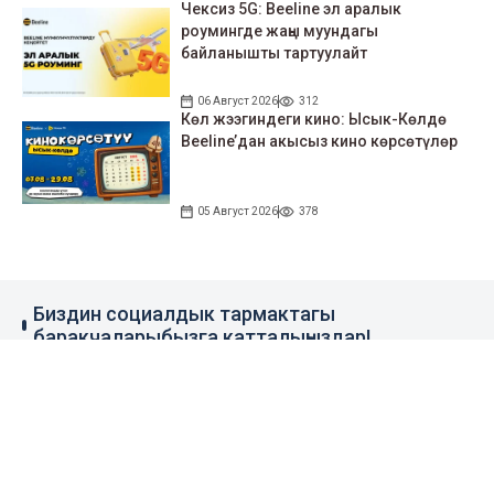
Чексиз 5G: Beeline эл аралык
роумингде жаңы муундагы
байланышты тартуулайт
06 Август 2026
312
Көл жээгиндеги кино: Ысык-Көлдө
Beeline’дан акысыз кино көрсөтүлөр
05 Август 2026
378
Биздин социалдык тармактагы
баракчаларыбызга катталыңыздар!
79 миң жазылуучу
110 миң жазылуучу
0.1 миң жазылуучу
100 миң жазылуучу
Элдик кабар
+996 777 1937 00