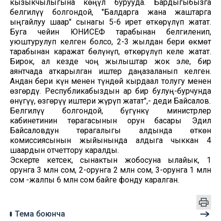
кызыкчылыгына көңүл бурууда. Бардыгыбызга
белгилүү болгондой, "Балдарга жана жаштарга
ыңгайлуу шаар" сынагы 5-6 ирет өткөрүлүп жатат.
Буга чейин ЮНИСЕФ тарабынан белгиленип,
уюштурулуп келген болсо, 2-3 жылдан бери өкмөт
тарабынан каражат бөлүнүп, өткөрүлүп келе жатат.
Бирок, ал кезде чоң жылыштар жок эле, бир
аянтчада аткарылган иштер даңазаланып келген.
Андан бери күн менен түндөй кырдаал толугу менен
өзгөрдү. Республикабыздын ар бир булуң-бурчунда
өнүгүү, өзгөрүү иштери жүрүп жатат",- деди Байсалов.
Белгилүү болгондой, бүгүнкү министрлер
кабинетинин төрагасынын орун басары Эдил
Байсаловдун төрагалыгы алдында өткөн
комиссиясынын жыйынында алдыга чыккан 4
шаардын отчеттору каралды.
Эскерте кетсек, сынактын жобосуна ылайык, 1
орунга 3 млн сом, 2-орунга 2 млн сом, 3-орунга 1 млн
сом -жалпы 6 млн сом байге фонду каралган.
Тема боюнча