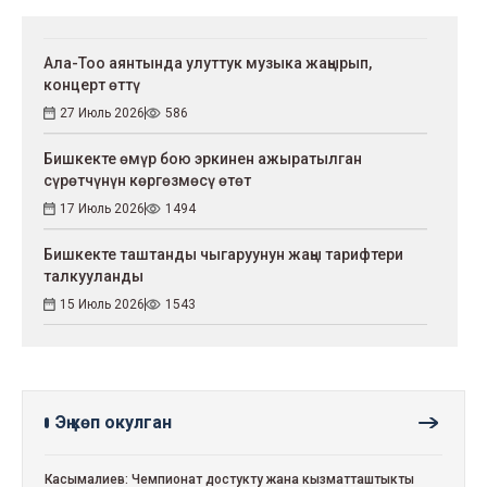
Ала-Тоо аянтында улуттук музыка жаңырып,
концерт өттү
27 Июль 2026
586
Бишкекте өмүр бою эркинен ажыратылган
сүрөтчүнүн көргөзмөсү өтөт
17 Июль 2026
1494
Бишкекте таштанды чыгаруунун жаңы тарифтери
талкууланды
15 Июль 2026
1543
Эң көп окулган
Касымалиев: Чемпионат достукту жана кызматташтыкты