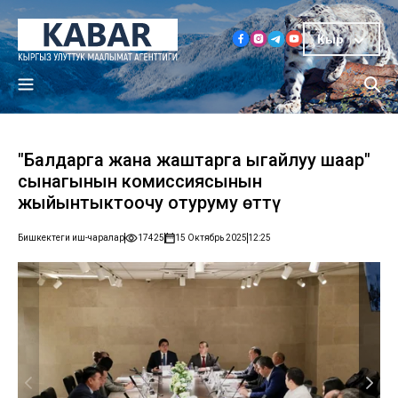
Кыр
"Балдарга жана жаштарга ыңгайлуу шаар"
сынагынын комиссиясынын
жыйынтыктоочу отуруму өттү
Бишкектеги иш-чаралар
17425
15 Октябрь 2025
12:25