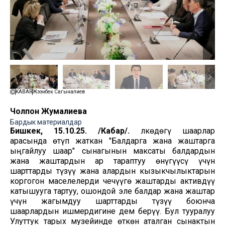
KABAR
Жээнбек Сагыналиев
Чолпон Жумалиева
Бардык материалдар
Бишкек, 15.10.25. /Кабар/.
Өлкөдөгү шаарлар
арасында өтүп жаткан "Балдарга жана жаштарга
ыңгайлуу шаар" сынагынын максаты балдардын
жана жаштардын ар тараптуу өнүгүүсү үчүн
шарттарды түзүү жана алардын кызыкчылыктарын
коргогон маселелерди чечүүгө жаштарды активдүү
катышууга тартуу, ошондой эле балдар жана жаштар
үчүн жагымдуу шарттарды түзүү боюнча
шаарлардын ишмердигине дем берүү. Бул тууралуу
Улуттук тарых музейинде өткөн аталган сынактын