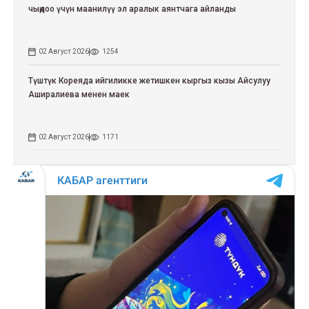
чыңдоо үчүн маанилүү эл аралык аянтчага айланды
02 Август 2026
1254
Түштүк Кореяда ийгиликке жетишкен кыргыз кызы Айсулуу
Аширалиева менен маек
02 Август 2026
1171