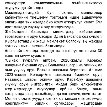
конкурстук комиссиясынын жыйынтыктоочу
отурумунда айтылды.
Маалымдалгандай, бул сынак министрлер
кабинетинин тиешелүү токтомун ишке ашыруунун
алкагында эки жылда бир жолу өткөрүлүп келет. Бул
ирет өлкөдө үчүнчү жолу өткөрүлүүдө.
Жыйындын башында министрлер кабинетинин
төрагасынын орун басары Эдил Байсалов сөз сүйлөп,
Кыргызстандын жаш мамлекет болгону эң жакшы
артыкчылыгы экенин белгиледи.
Анын айтымында, өлкөдө калктын үчтөн экиси 30
жаштан кичүү куракта.
"Сынак тууралуу айтсам, 2020-жылы Каракөл
шаарына биринчи орун, Балыкчы шаарына экинчи, ал
эми үчүнчү орун Баткен шаарына берилген. Ал эми
2023-жылы Кочкор-Ата шаарына биринчи орун,
Раззаков шаары экинчи орун, Кара-Суу шаарына
үчүнчү орун ыйгарылган. Андан бери өлкөбүздүн
жер-жерлерде өнүгүүлөр арбын болуп, анын
катарында шаарларыбызда да өзгөрүлүп, өсүп жатат.
Менин оюмча учурда сынак өз максатына жетүүдө,
жергиликтүү бийлик органдары жаштардын