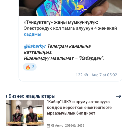
Бизнес жаңылыктары
"Кабар" ШКУ форумун өткөрүүгө
колдоо көрсөткөн өнөктөштөргө
ыраазычылык билдирет
09 Август 2026
2655